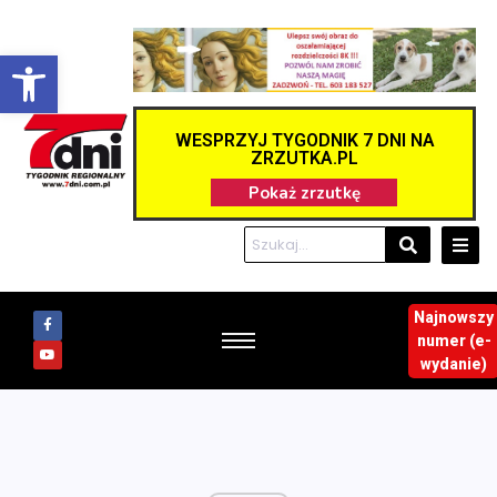
Otwórz pasek narzędzi
WESPRZYJ TYGODNIK 7 DNI NA
ZRZUTKA.PL
Najnowszy
numer (e-
wydanie)