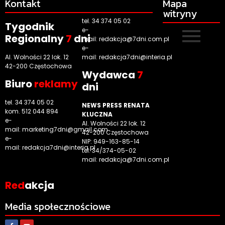
Kontakt
Mapa
witryny
tel. 34 374 05 02
Tygodnik
e-
Regionalny
7
dni
mail:
redakcja@7dni.com.pl
e-
Al. Wolności 22 lok. 12
mail:
redakcja7dni@interia.pl
42-200 Częstochowa
Wyd
awca
7
Biuro
reklamy
dni
tel. 34 374 05 02
NEWS PRESS RENATA
kom. 512 044 894
KLUCZNA
e-
Al. Wolności 22 lok. 12
mail:
marketing7dni@gmail.com
42-200 Częstochowa
e-
NIP: 949-163-85-14
mail:
redakcja7dni@interia.pl
tel. 34/374-05-02
mail: redakcja@7dni.com.pl
Red
akcja
Media społecznościowe