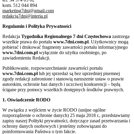
kom. 512 044 894
marketing7dni@gmail.com
redakcja7dni@interia.pl
Regulamin i Polityka Prywatności
Redakcja
Tygodnika Regionalnego 7 dni Częstochowa
zastrzega
wszelkie prawa do portalu
www.7dni.com.pl
. Użytkownicy mogą
pobierać i drukować fragmenty zawartości portalu informacyjnego
www.7dni.com.pl
wyłącznie do użytku osobistego, po
zawiadomieniu Redakcji.
Publikowanie, rozpowszechnianie zawartości portalu
www.7dni.com.pl
lub jej sprzedaż są bez uprzedniej pisemnej
zgody redakcji zabronione i stanowią naruszenie ustaw o prawie
autorskim, ochronie baz danych i uczciwej konkurencji – będą
ścigane przy pomocy wszelkich dostępnych środków prawnych.
1. Oświadczenie RODO
W związku z wejściem w życie RODO (unijne ogólne
rozporządzenie o ochronie danych) 25 maja 2018 r., przedstawiamy
zapisy naszej Polityki prywatności, dotyczące zasad przetwarzania i
ochrony danych osobowych i jesteśmy zobowiązani do
poinformowania Państwa o tym fakcie.