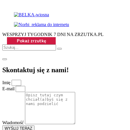
WESPRZYJ TYGODNIK 7 DNI NA ZRZUTKA.PL
Skontaktuj się z nami!
Imię
E-mail
Wiadomość
WYŚLIJ TERAZ