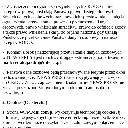
6. Z zastrzeżeniem ograniczeń wynikających z RODO i innych
przepisów prawa, posiadają Państwo prawo dostępu do treści
Swoich danych osobowych oraz prawo ich sprostowania, usunięcia,
ograniczenia przetwarzania, prawo do przenoszenia danych
osobowych, prawo wniesienia sprzeciwu, prawo do cofnięcia zgody
a także prawo wniesienia skargi do organu nadzoru, gdy uznają
Państwo, że przetwarzanie Państwa danych osobowych narusza
przepisy RODO.
7. Kontakt z osobą nadzorującą przetwarzanie danych osobowych
w NEWS PRESS jest możliwy drogą elektroniczną pod adresem
e-
mail: redakcja7dni@interia.pl.
8. Państwa dane osobowe będą przechowywane jedynie przez okres
realizowania przez NEWS PRESS zadań wypływających z wpisu
do CEiDG. Wraz z zaprzestaniem działań firmy NEWS PRESS nie
zostaną przekazane żadnym innym podmiotom ani osobom
prywatnym
2. Cookies (Ciasteczka)
1. Strona
www.7dni.com.pl
wykorzystuje technologię cookies, tj.
informacji zapisywanych przez serwer na komputerze użytkownika,
które serwer ten może odczytać przy każdorazowym połączeniu się
z tego komputera.