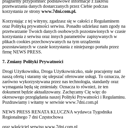
pragniemy przypomnieć podstawowe informacje z zakresu
przetwarzania danych dostarczanych przez Ciebie podczas
korzystania ze strony
www.7dni.com.pl.
Korzystając z tej witryny, zgadzasz się w całości z Regulaminem
oraz Polityką prywatności serwisu. Ponadto udzielasz nam zgody na
przetwarzanie Twoich danych osobowych pozostawionych w czasie
korzystania z serwisu oraz innych parametrów zapisywanych w
plikach cookies przechowywanych na tym urządzeniu
pozostawianych w czasie korzystania z niniejszego portalu przez
firmę NEWS PRESS.
7. Zmiany Polityki Prywatności
Drogi Użytkowniku, Droga Użytkowniczko, stale pracujemy nad
naszą ofertą i staramy się ulepszać oferowane usługi. To oznacza, że
zarówno wykorzystywana przez nas technologia, standardy oraz
wymagania będą się zmieniały. Oznacza to również, że ten
dokument będzie aktualizowany. Zachęcamy Cię więc do
okresowego przeglądania naszej Polityki Prywatności i Regulaminu.
Pozdrawiamy i witamy w serwisie www.7dni.com.pl
NEWS PRESS RENATA KLUCZNA wydawca Tygodnika
Regionalnego 7 dni Częstochowa
oraz właściciel serwisu www.7dni.com.pl