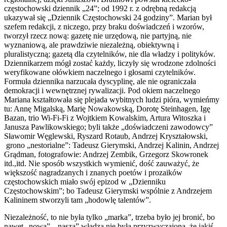
częstochowski dziennik „24”; od 1992 r. z odrębną redakcją
ukazywał się „Dziennik Częstochowski 24 godziny”. Marian był
szefem redakcji, z niczego, przy braku doświadczeń i wzorów,
tworzył rzecz nową: gazetę nie urzędową, nie partyjną, nie
wyznaniową, ale prawdziwie niezależną, obiektywną i
pluralistyczną; gazetą dla czytelników, nie dla władzy i polityków.
Dziennikarzem mógł zostać każdy, liczyły się wrodzone zdolności
weryfikowane ołówkiem naczelnego i głosami czytelników.
Formuła dziennika narzucała dyscyplinę, ale nie ograniczała
demokracji i wewnętrznej rywalizacji. Pod okiem naczelnego
Mariana kształtowała się plejada wybitnych ludzi pióra, wymieńmy
tu: Annę Migalską, Marię Nowakowską, Dorotę Steinhagen, Igę
Bazan, trio Wi-Fi-Fi z Wojtkiem Kowalskim, Artura Witoszka i
Janusza Pawlikowskiego; byli także „doświadczeni zawodowcy”
Sławomir Węglewski, Ryszard Rotaub, Andrzej Kryształowski,
grono „nestorialne”: Tadeusz Gierymski, Andrzej Kalinin, Andrzej
Grądman, fotografowie: Andrzej Zembik, Grzegorz Skowronek
itd.,itd. Nie sposób wszystkich wymienić, dość zauważyć, że
większość nagradzanych i znanych poetów i prozaików
częstochowskich miało swój epizod w „Dzienniku
Częstochowskim”; bo Tadeusz Gierymski wspólnie z Andrzejem
Kalininem stworzyli tam „hodowlę talentów”.
Niezależność, to nie była tylko „marka”, trzeba było jej bronić, bo
nawet „nowa”, „nasza” władza nie była przyzwyczajona, że jakiś