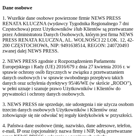
Dane osobowe
1. Wszelkie dane osobowe powierzone firmie NEWS PRESS
RENATA KLUCZNA (wydawcy Tygodnika Regionalnego 7 dni
Częstochowa) przez Użytkowników i/lub Klientów są przetwarzane
przez Administratora Danych Osobowych, którym jest firma NEWS
PRESS RENATA KLUCZNA, AL. WOLNOŚCI 22 LOK. 12, 42-
200 CZĘSTOCHOWA, NIP: 9491638514, REGON: 240720493
zwanej dalej NEWS PRESS.
2. NEWS PRESS zgodnie z Rozporządzeniem Parlamentu
Europejskiego i Rady (UE) 2016/679 z dnia 27 kwietnia 2016 r. w
sprawie ochrony osób fizycznych w związku z przetwarzaniem
danych osobowych i w sprawie swobodnego przepływu takich
danych oraz uchylenia dyrektywy 95/46/WE (w skrócie „RODO”),
w pełni uznaje i szanuje prawo Użytkowników i Klientów do
prywatności i ochrony danych osobowych.
3. NEWS PRESS nie sprzedaje, nie udostępnia i nie użycza osobom
trzecim danych osobowych Użytkowników i Klientów oraz
zobowiązuje się nie odwołać tej reguły kiedykolwiek w przyszłości.
4. Państwa dane osobowe (imię, nazwisko, dane adresowe, telefon,
e-mail, IP oraz (opcjonalnie): nazwa firmy i NIP, będą przetwarzane