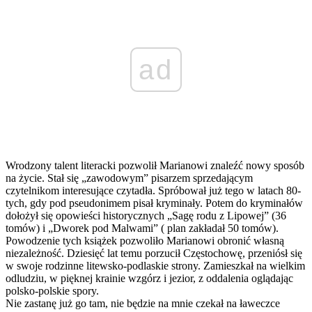
ad
Wrodzony talent literacki pozwolił Marianowi znaleźć nowy sposób
na życie. Stał się „zawodowym” pisarzem sprzedającym
czytelnikom interesujące czytadła. Spróbował już tego w latach 80-
tych, gdy pod pseudonimem pisał kryminały. Potem do kryminałów
dołożył się opowieści historycznych „Sagę rodu z Lipowej” (36
tomów) i „Dworek pod Malwami” ( plan zakładał 50 tomów).
Powodzenie tych książek pozwoliło Marianowi obronić własną
niezależność. Dziesięć lat temu porzucił Częstochowę, przeniósł się
w swoje rodzinne litewsko-podlaskie strony. Zamieszkał na wielkim
odludziu, w pięknej krainie wzgórz i jezior, z oddalenia oglądając
polsko-polskie spory.
Nie zastanę już go tam, nie będzie na mnie czekał na ławeczce