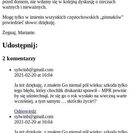
przed domem, nie wdamy się w kolejną dyskusję o rzeczach
ważnych i nieważnych.
Mogę tylko w imieniu wszystkich częstochowskich „pismaków”
powiedzieć słowo: dziękuję.
Żegnaj, Marianie.
Udostępnij:
2 komentarzy
sylwinb@gmail.com
2021-02-20 at 16:04
Ja też dziękuję, z znałem Go niemal pół wieku; szkoda tylko
tego błędu, który chochlik drukarski sprawił – MPR pewnie
by się uśmiechnął, że się go o rok wysłało na wieczną warte
wcześniej, a tym samym … skróciło życie!?
Odpowiedz
sylwinb@gmail.com
2021-02-20 at 16:04
Ja też dziękuję, z znałem Go niemal pół wieku; szkoda tylko