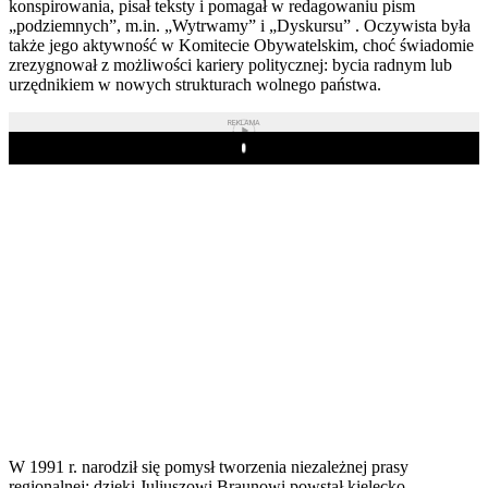
konspirowania, pisał teksty i pomagał w redagowaniu pism
„podziemnych”, m.in. „Wytrwamy” i „Dyskursu” . Oczywista była
także jego aktywność w Komitecie Obywatelskim, choć świadomie
zrezygnował z możliwości kariery politycznej: bycia radnym lub
urzędnikiem w nowych strukturach wolnego państwa.
REKLAMA
Play
W 1991 r. narodził się pomysł tworzenia niezależnej prasy
regionalnej; dzięki Juliuszowi Braunowi powstał kielecko-