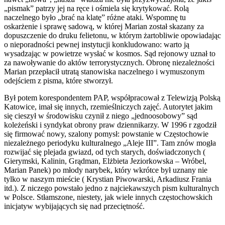
„pismak” patrzy jej na ręce i ośmiela się krytykować. Rolą
naczelnego było „brać na klatę” różne ataki. Wspomnę tu
oskarżenie i sprawę sadową, w której Marian został skazany za
dopuszczenie do druku felietonu, w którym żartobliwie opowiadając
o nieporadności pewnej instytucji konkludowano: warto ją
wysadzając w powietrze wysłać w kosmos. Sąd rejonowy uznał to
za nawoływanie do aktów terrorystycznych. Obronę niezależności
Marian przepłacił utratą stanowiska naczelnego i wymuszonym
odejściem z pisma, które stworzył.
Był potem korespondentem PAP, współpracował z Telewizją Polską
Katowice, imał się innych, rzemieślniczych zajęć. Autorytet jakim
się cieszył w środowisku czynił z niego „jednoosobowy” sąd
koleżeński i syndykat obrony praw dziennikarzy. W 1996 r zgodził
się firmować nowy, szalony pomysł: powstanie w Częstochowie
niezależnego periodyku kulturalnego „Aleje III”. Tam znów mogła
rozwijać się plejada gwiazd, od tych starych, doświadczonych (
Gierymski, Kalinin, Grądman, Elżbieta Jeziorkowska – Wróbel,
Marian Panek) po młody narybek, który wkrótce był uznany nie
tylko w naszym mieście ( Krystian Piwowarski, Arkadiusz Frania
itd.). Z niczego powstało jedno z najciekawszych pism kulturalnych
w Polsce. Stłamszone, niestety, jak wiele innych częstochowskich
inicjatyw wybijających się nad przeciętność.