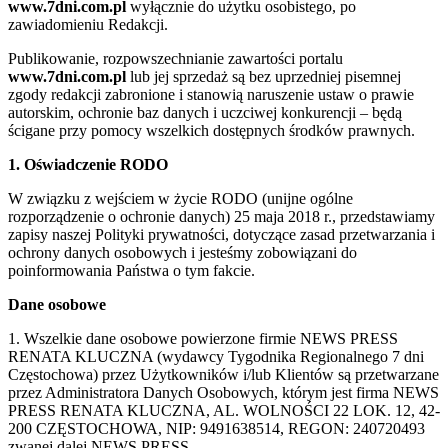
www.7dni.com.pl
wyłącznie do użytku osobistego, po
zawiadomieniu Redakcji.
Publikowanie, rozpowszechnianie zawartości portalu
www.7dni.com.pl
lub jej sprzedaż są bez uprzedniej pisemnej
zgody redakcji zabronione i stanowią naruszenie ustaw o prawie
autorskim, ochronie baz danych i uczciwej konkurencji – będą
ścigane przy pomocy wszelkich dostępnych środków prawnych.
1. Oświadczenie RODO
W związku z wejściem w życie RODO (unijne ogólne
rozporządzenie o ochronie danych) 25 maja 2018 r., przedstawiamy
zapisy naszej Polityki prywatności, dotyczące zasad przetwarzania i
ochrony danych osobowych i jesteśmy zobowiązani do
poinformowania Państwa o tym fakcie.
Dane osobowe
1. Wszelkie dane osobowe powierzone firmie NEWS PRESS
RENATA KLUCZNA (wydawcy Tygodnika Regionalnego 7 dni
Częstochowa) przez Użytkowników i/lub Klientów są przetwarzane
przez Administratora Danych Osobowych, którym jest firma NEWS
PRESS RENATA KLUCZNA, AL. WOLNOŚCI 22 LOK. 12, 42-
200 CZĘSTOCHOWA, NIP: 9491638514, REGON: 240720493
zwanej dalej NEWS PRESS.