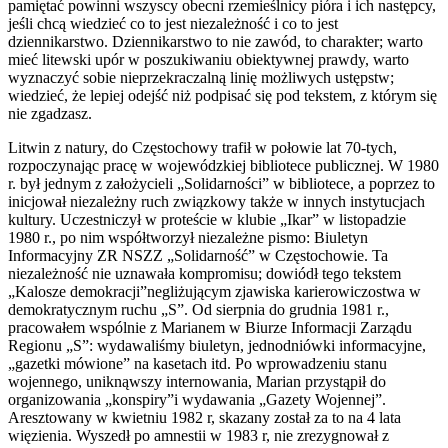
pamiętać powinni wszyscy obecni rzemieślnicy pióra i ich następcy,
jeśli chcą wiedzieć co to jest niezależność i co to jest
dziennikarstwo. Dziennikarstwo to nie zawód, to charakter; warto
mieć litewski upór w poszukiwaniu obiektywnej prawdy, warto
wyznaczyć sobie nieprzekraczalną linię możliwych ustępstw;
wiedzieć, że lepiej odejść niż podpisać się pod tekstem, z którym się
nie zgadzasz.
Litwin z natury, do Częstochowy trafił w połowie lat 70-tych,
rozpoczynając pracę w wojewódzkiej bibliotece publicznej. W 1980
r. był jednym z założycieli „Solidarności” w bibliotece, a poprzez to
inicjował niezależny ruch związkowy także w innych instytucjach
kultury. Uczestniczył w proteście w klubie „Ikar” w listopadzie
1980 r., po nim współtworzył niezależne pismo: Biuletyn
Informacyjny ZR NSZZ „Solidarność” w Częstochowie. Ta
niezależność nie uznawała kompromisu; dowiódł tego tekstem
„Kalosze demokracji”negliżującym zjawiska karierowiczostwa w
demokratycznym ruchu „S”. Od sierpnia do grudnia 1981 r.,
pracowałem wspólnie z Marianem w Biurze Informacji Zarządu
Regionu „S”: wydawaliśmy biuletyn, jednodniówki informacyjne,
„gazetki mówione” na kasetach itd. Po wprowadzeniu stanu
wojennego, uniknąwszy internowania, Marian przystąpił do
organizowania „konspiry”i wydawania „Gazety Wojennej”.
Aresztowany w kwietniu 1982 r, skazany został za to na 4 lata
więzienia. Wyszedł po amnestii w 1983 r, nie zrezygnował z