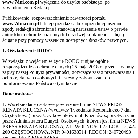
www.7dni.com.pl
wyłącznie do użytku osobistego, po
zawiadomieniu Redakcji.
Publikowanie, rozpowszechnianie zawartości portalu
www.7dni.com.pl
lub jej sprzedaż są bez uprzedniej pisemnej
zgody redakcji zabronione i stanowią naruszenie ustaw o prawie
autorskim, ochronie baz danych i uczciwej konkurencji – będą
ścigane przy pomocy wszelkich dostępnych środków prawnych.
1. Oświadczenie RODO
W związku z wejściem w życie RODO (unijne ogólne
rozporządzenie o ochronie danych) 25 maja 2018 r., przedstawiamy
zapisy naszej Polityki prywatności, dotyczące zasad przetwarzania i
ochrony danych osobowych i jesteśmy zobowiązani do
poinformowania Państwa o tym fakcie.
Dane osobowe
1. Wszelkie dane osobowe powierzone firmie NEWS PRESS
RENATA KLUCZNA (wydawcy Tygodnika Regionalnego 7 dni
Częstochowa) przez Użytkowników i/lub Klientów są przetwarzane
przez Administratora Danych Osobowych, którym jest firma NEWS
PRESS RENATA KLUCZNA, AL. WOLNOŚCI 22 LOK. 12, 42-
200 CZĘSTOCHOWA, NIP: 9491638514, REGON: 240720493
zwanej dalej NEWS PRESS.