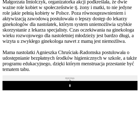
Małgorzata Imiolczyk, organizatorka akcji podkreślała, że dwie
ważne role kobiet w społeczeństwie tj. żony i matki, to nie jedyne
role jakie pełnią kobiety w Polsce. Poza równouprawnieniem i
aktywizacją zawodową postulowała o lepszy dostęp do lekarzy
ginekologów dla nastolatek, którym system uniemożliwia szybkie
skorzystanie z lekarza specjalisty. Czas oczekiwania na ginekologa
wieku rozwojowego dla nastoletniej młodzieży jest bardzo długi, a
wizyta u zwykłego ginekologa nawet z mamą jest niemożliwa.
Mama nastolatki Agnieszka Chruściak-Radomska postulowała o
udostępnianie bezpłatnych środków higienicznych w szkole, a także
programu edukacyjnego, dzięki którym menstruacja przestanie być
tematem tabu.
REKLAMA
Play