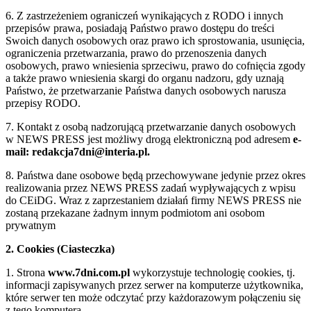
6. Z zastrzeżeniem ograniczeń wynikających z RODO i innych
przepisów prawa, posiadają Państwo prawo dostępu do treści
Swoich danych osobowych oraz prawo ich sprostowania, usunięcia,
ograniczenia przetwarzania, prawo do przenoszenia danych
osobowych, prawo wniesienia sprzeciwu, prawo do cofnięcia zgody
a także prawo wniesienia skargi do organu nadzoru, gdy uznają
Państwo, że przetwarzanie Państwa danych osobowych narusza
przepisy RODO.
7. Kontakt z osobą nadzorującą przetwarzanie danych osobowych
w NEWS PRESS jest możliwy drogą elektroniczną pod adresem
e-
mail: redakcja7dni@interia.pl.
8. Państwa dane osobowe będą przechowywane jedynie przez okres
realizowania przez NEWS PRESS zadań wypływających z wpisu
do CEiDG. Wraz z zaprzestaniem działań firmy NEWS PRESS nie
zostaną przekazane żadnym innym podmiotom ani osobom
prywatnym
2. Cookies (Ciasteczka)
1. Strona
www.7dni.com.pl
wykorzystuje technologię cookies, tj.
informacji zapisywanych przez serwer na komputerze użytkownika,
które serwer ten może odczytać przy każdorazowym połączeniu się
z tego komputera.