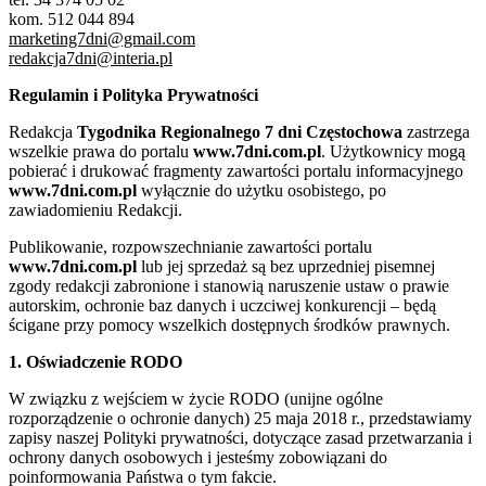
kom. 512 044 894
marketing7dni@gmail.com
redakcja7dni@interia.pl
Regulamin i Polityka Prywatności
Redakcja
Tygodnika Regionalnego 7 dni Częstochowa
zastrzega
wszelkie prawa do portalu
www.7dni.com.pl
. Użytkownicy mogą
pobierać i drukować fragmenty zawartości portalu informacyjnego
www.7dni.com.pl
wyłącznie do użytku osobistego, po
zawiadomieniu Redakcji.
Publikowanie, rozpowszechnianie zawartości portalu
www.7dni.com.pl
lub jej sprzedaż są bez uprzedniej pisemnej
zgody redakcji zabronione i stanowią naruszenie ustaw o prawie
autorskim, ochronie baz danych i uczciwej konkurencji – będą
ścigane przy pomocy wszelkich dostępnych środków prawnych.
1. Oświadczenie RODO
W związku z wejściem w życie RODO (unijne ogólne
rozporządzenie o ochronie danych) 25 maja 2018 r., przedstawiamy
zapisy naszej Polityki prywatności, dotyczące zasad przetwarzania i
ochrony danych osobowych i jesteśmy zobowiązani do
poinformowania Państwa o tym fakcie.