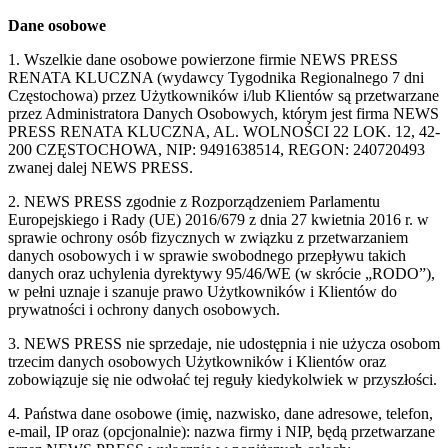
Dane osobowe
1. Wszelkie dane osobowe powierzone firmie NEWS PRESS
RENATA KLUCZNA (wydawcy Tygodnika Regionalnego 7 dni
Częstochowa) przez Użytkowników i/lub Klientów są przetwarzane
przez Administratora Danych Osobowych, którym jest firma NEWS
PRESS RENATA KLUCZNA, AL. WOLNOŚCI 22 LOK. 12, 42-
200 CZĘSTOCHOWA, NIP: 9491638514, REGON: 240720493
zwanej dalej NEWS PRESS.
2. NEWS PRESS zgodnie z Rozporządzeniem Parlamentu
Europejskiego i Rady (UE) 2016/679 z dnia 27 kwietnia 2016 r. w
sprawie ochrony osób fizycznych w związku z przetwarzaniem
danych osobowych i w sprawie swobodnego przepływu takich
danych oraz uchylenia dyrektywy 95/46/WE (w skrócie „RODO”),
w pełni uznaje i szanuje prawo Użytkowników i Klientów do
prywatności i ochrony danych osobowych.
3. NEWS PRESS nie sprzedaje, nie udostępnia i nie użycza osobom
trzecim danych osobowych Użytkowników i Klientów oraz
zobowiązuje się nie odwołać tej reguły kiedykolwiek w przyszłości.
4. Państwa dane osobowe (imię, nazwisko, dane adresowe, telefon,
e-mail, IP oraz (opcjonalnie): nazwa firmy i NIP, będą przetwarzane