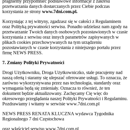
pragniemy przypomnieć podstawowe informacje z zakresu
przetwarzania danych dostarczanych przez Ciebie podczas
korzystania ze strony
www.7dni.com.pl.
Korzystając z tej witryny, zgadzasz się w całości z Regulaminem
oraz Polityką prywatności serwisu. Ponadto udzielasz nam zgody na
przetwarzanie Twoich danych osobowych pozostawionych w czasie
korzystania z serwisu oraz innych parametrów zapisywanych w
plikach cookies przechowywanych na tym urządzeniu
pozostawianych w czasie korzystania z niniejszego portalu przez
firmę NEWS PRESS.
7. Zmiany Polityki Prywatności
Drogi Użytkowniku, Droga Użytkowniczko, stale pracujemy nad
naszą ofertą i staramy się ulepszać oferowane usługi. To oznacza, że
zarówno wykorzystywana przez nas technologia, standardy oraz
wymagania będą się zmieniały. Oznacza to również, że ten
dokument będzie aktualizowany. Zachęcamy Cię więc do
okresowego przeglądania naszej Polityki Prywatności i Regulaminu.
Pozdrawiamy i witamy w serwisie www.7dni.com.pl
NEWS PRESS RENATA KLUCZNA wydawca Tygodnika
Regionalnego 7 dni Częstochowa
oraz właściciel serwisu www.7dni.com.pl