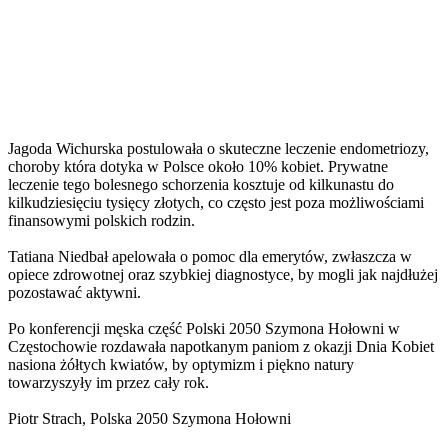
Jagoda Wichurska postulowała o skuteczne leczenie endometriozy,
choroby która dotyka w Polsce około 10% kobiet. Prywatne
leczenie tego bolesnego schorzenia kosztuje od kilkunastu do
kilkudziesięciu tysięcy złotych, co często jest poza możliwościami
finansowymi polskich rodzin.
Tatiana Niedbał apelowała o pomoc dla emerytów, zwłaszcza w
opiece zdrowotnej oraz szybkiej diagnostyce, by mogli jak najdłużej
pozostawać aktywni.
Po konferencji męska część Polski 2050 Szymona Hołowni w
Częstochowie rozdawała napotkanym paniom z okazji Dnia Kobiet
nasiona żółtych kwiatów, by optymizm i piękno natury
towarzyszyły im przez cały rok.
Piotr Strach, Polska 2050 Szymona Hołowni