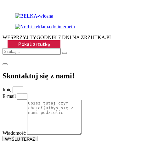
WESPRZYJ TYGODNIK 7 DNI NA ZRZUTKA.PL
Skontaktuj się z nami!
Imię
E-mail
Wiadomość
WYŚLIJ TERAZ