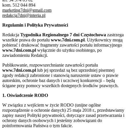
kom. 512 044 894
marketing7dni@gmail.com
redakcja7dni@interia.pl
Regulamin i Polityka Prywatności
Redakcja
Tygodnika Regionalnego 7 dni Częstochowa
zastrzega
wszelkie prawa do portalu
www.7dni.com.pl
. Użytkownicy mogą
pobierać i drukować fragmenty zawartości portalu informacyjnego
www.7dni.com.pl
wyłącznie do użytku osobistego, po
zawiadomieniu Redakcji.
Publikowanie, rozpowszechnianie zawartości portalu
www.7dni.com.pl
lub jej sprzedaż są bez uprzedniej pisemnej
zgody redakcji zabronione i stanowią naruszenie ustaw o prawie
autorskim, ochronie baz danych i uczciwej konkurencji – będą
ścigane przy pomocy wszelkich dostępnych środków prawnych.
1. Oświadczenie RODO
W związku z wejściem w życie RODO (unijne ogólne
rozporządzenie o ochronie danych) 25 maja 2018 r., przedstawiamy
zapisy naszej Polityki prywatności, dotyczące zasad przetwarzania i
ochrony danych osobowych i jesteśmy zobowiązani do
poinformowania Państwa o tym fakcie.