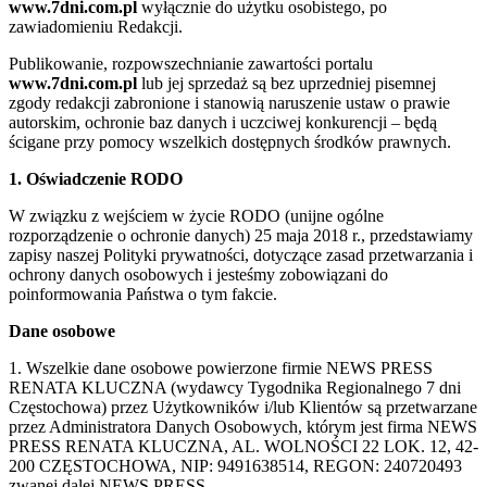
www.7dni.com.pl
wyłącznie do użytku osobistego, po
zawiadomieniu Redakcji.
Publikowanie, rozpowszechnianie zawartości portalu
www.7dni.com.pl
lub jej sprzedaż są bez uprzedniej pisemnej
zgody redakcji zabronione i stanowią naruszenie ustaw o prawie
autorskim, ochronie baz danych i uczciwej konkurencji – będą
ścigane przy pomocy wszelkich dostępnych środków prawnych.
1. Oświadczenie RODO
W związku z wejściem w życie RODO (unijne ogólne
rozporządzenie o ochronie danych) 25 maja 2018 r., przedstawiamy
zapisy naszej Polityki prywatności, dotyczące zasad przetwarzania i
ochrony danych osobowych i jesteśmy zobowiązani do
poinformowania Państwa o tym fakcie.
Dane osobowe
1. Wszelkie dane osobowe powierzone firmie NEWS PRESS
RENATA KLUCZNA (wydawcy Tygodnika Regionalnego 7 dni
Częstochowa) przez Użytkowników i/lub Klientów są przetwarzane
przez Administratora Danych Osobowych, którym jest firma NEWS
PRESS RENATA KLUCZNA, AL. WOLNOŚCI 22 LOK. 12, 42-
200 CZĘSTOCHOWA, NIP: 9491638514, REGON: 240720493
zwanej dalej NEWS PRESS.