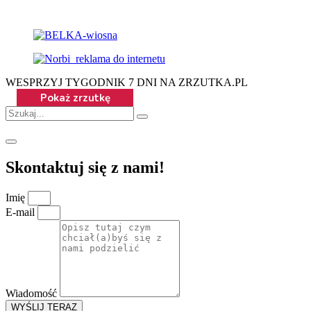
WESPRZYJ TYGODNIK 7 DNI NA ZRZUTKA.PL
Skontaktuj się z nami!
Imię
E-mail
Wiadomość
WYŚLIJ TERAZ