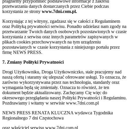
pragniemy przypomnieć podstawowe informacje z zakresu
przetwarzania danych dostarczanych przez Ciebie podczas
korzystania ze strony
www.7dni.com.pl.
Korzystając z tej witryny, zgadzasz się w całości z Regulaminem
oraz Polityką prywatności serwisu. Ponadto udzielasz nam zgody na
przetwarzanie Twoich danych osobowych pozostawionych w czasie
korzystania z serwisu oraz innych parametrów zapisywanych w
plikach cookies przechowywanych na tym urządzeniu
pozostawianych w czasie korzystania z niniejszego portalu przez
firmę NEWS PRESS.
7. Zmiany Polityki Prywatności
Drogi Użytkowniku, Droga Użytkowniczko, stale pracujemy nad
naszą ofertą i staramy się ulepszać oferowane usługi. To oznacza, że
zarówno wykorzystywana przez nas technologia, standardy oraz
wymagania będą się zmieniały. Oznacza to również, że ten
dokument będzie aktualizowany. Zachęcamy Cię więc do
okresowego przeglądania naszej Polityki Prywatności i Regulaminu.
Pozdrawiamy i witamy w serwisie www.7dni.com.pl
NEWS PRESS RENATA KLUCZNA wydawca Tygodnika
Regionalnego 7 dni Częstochowa
oraz właściciel serwisu www.7dni.com.pl