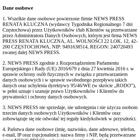
Dane osobowe
1. Wszelkie dane osobowe powierzone firmie NEWS PRESS
RENATA KLUCZNA (wydawcy Tygodnika Regionalnego 7 dni
Częstochowa) przez Użytkowników i/lub Klientów są przetwarzane
przez Administratora Danych Osobowych, którym jest firma NEWS
PRESS RENATA KLUCZNA, AL. WOLNOŚCI 22 LOK. 12, 42-
200 CZĘSTOCHOWA, NIP: 9491638514, REGON: 240720493
zwanej dalej NEWS PRESS.
2. NEWS PRESS zgodnie z Rozporządzeniem Parlamentu
Europejskiego i Rady (UE) 2016/679 z dnia 27 kwietnia 2016 r. w
sprawie ochrony osób fizycznych w związku z przetwarzaniem
danych osobowych i w sprawie swobodnego przepływu takich
danych oraz uchylenia dyrektywy 95/46/WE (w skrócie „RODO”),
w pełni uznaje i szanuje prawo Użytkowników i Klientów do
prywatności i ochrony danych osobowych.
3. NEWS PRESS nie sprzedaje, nie udostępnia i nie użycza osobom
trzecim danych osobowych Użytkowników i Klientów oraz
zobowiązuje się nie odwołać tej reguły kiedykolwiek w przyszłości.
4. Państwa dane osobowe (imię, nazwisko, dane adresowe, telefon,
e-mail, IP oraz (opcjonalnie): nazwa firmy i NIP, będą przetwarzane