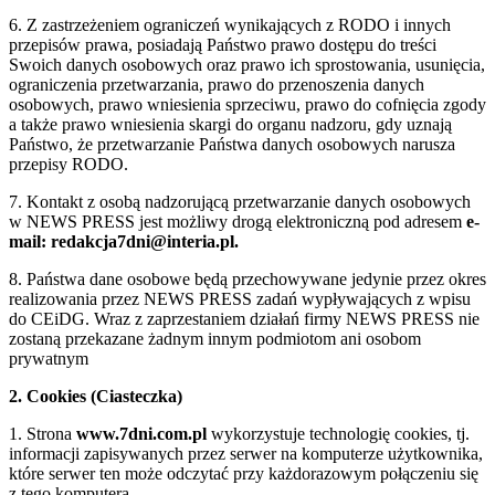
6. Z zastrzeżeniem ograniczeń wynikających z RODO i innych
przepisów prawa, posiadają Państwo prawo dostępu do treści
Swoich danych osobowych oraz prawo ich sprostowania, usunięcia,
ograniczenia przetwarzania, prawo do przenoszenia danych
osobowych, prawo wniesienia sprzeciwu, prawo do cofnięcia zgody
a także prawo wniesienia skargi do organu nadzoru, gdy uznają
Państwo, że przetwarzanie Państwa danych osobowych narusza
przepisy RODO.
7. Kontakt z osobą nadzorującą przetwarzanie danych osobowych
w NEWS PRESS jest możliwy drogą elektroniczną pod adresem
e-
mail: redakcja7dni@interia.pl.
8. Państwa dane osobowe będą przechowywane jedynie przez okres
realizowania przez NEWS PRESS zadań wypływających z wpisu
do CEiDG. Wraz z zaprzestaniem działań firmy NEWS PRESS nie
zostaną przekazane żadnym innym podmiotom ani osobom
prywatnym
2. Cookies (Ciasteczka)
1. Strona
www.7dni.com.pl
wykorzystuje technologię cookies, tj.
informacji zapisywanych przez serwer na komputerze użytkownika,
które serwer ten może odczytać przy każdorazowym połączeniu się
z tego komputera.