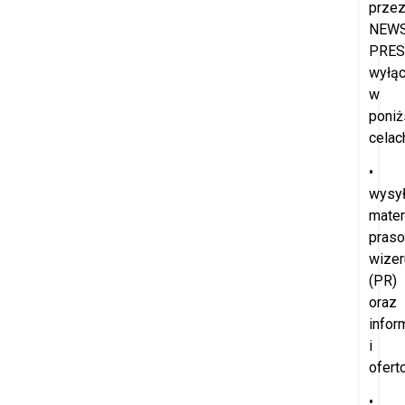
prze
NEW
PRES
wyłąc
w
poniż
celac
•
wysył
mater
praso
wize
(PR)
oraz
infor
i
ofert
•