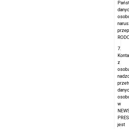
Pańs
dany
osob
narus
przep
RODO
7.
Konta
z
osob
nadzo
przet
dany
osob
w
NEW
PRES
jest