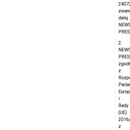
2407
zwan
dalej
NEW
PRES
2.
NEW
PRES
zgod
z
Rozp
Parla
Europ
i
Rady
(UE)
2016
z