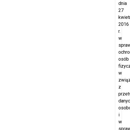
dnia
27
kwiet
2016
r.
w
spraw
ochro
osób
fizyc
w
zwią
z
prze
dany
osob
i
w
spraw