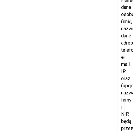
Pańs
dane
osob
(imię,
nazwi
dane
adre
telefo
e-
mail,
IP
oraz
(opcjo
nazw
firmy
i
NIP,
będą
przet