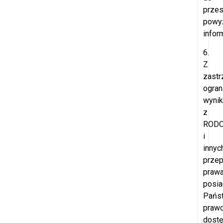
przes
powy
inform
6.
Z
zast
ogran
wynik
z
ROD
i
innyc
prze
prawa
posia
Pańs
praw
dost