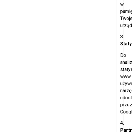
w
pamię
Twoj
urząd
3.
Staty
Do
anali
staty
www
używ
narzę
udost
prze
Googl
4.
Part