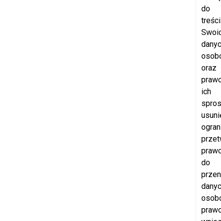
do
treści
Swoi
dany
osob
oraz
praw
ich
spros
usuni
ogran
przet
praw
do
przen
dany
osob
praw