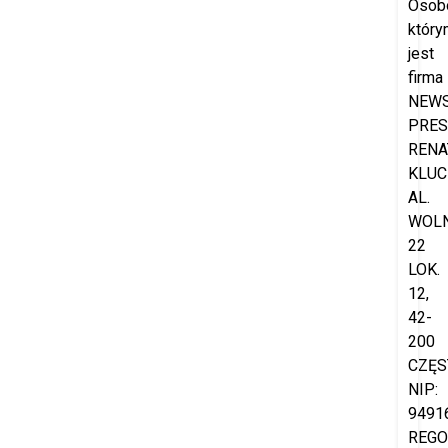
Osob
który
jest
firma
NEW
PRES
RENA
KLUC
AL.
WOL
22
LOK.
12,
42-
200
CZĘS
NIP:
9491
REGO