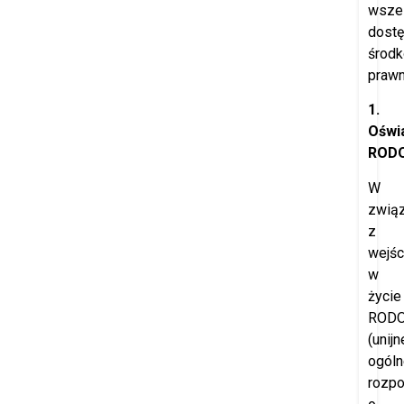
wszel
dost
środ
prawn
1.
Oświ
ROD
W
zwią
z
wejś
w
życie
ROD
(unijn
ogóln
rozpo