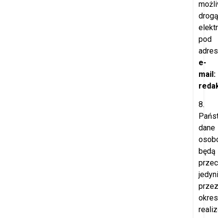
możl
drog
elekt
pod
adre
e-
mail:
redak
8.
Pańs
dane
osob
będą
prze
jedyn
prze
okres
reali