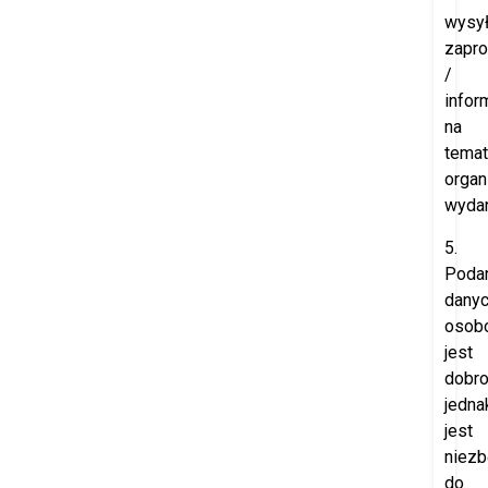
wysył
zapr
/
infor
na
temat
orga
wydar
5.
Poda
dany
osob
jest
dobro
jedna
jest
niez
do