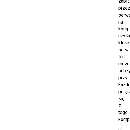
zapi
prze
serw
na
komp
użytk
które
serw
ten
może
odczy
przy
każd
połąc
się
z
tego
kompu