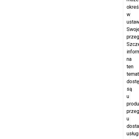
okreś
w
ustaw
Swoje
przeg
Szcz
infor
na
ten
temat
dost
są
u
produ
przeg
u
dost
usług