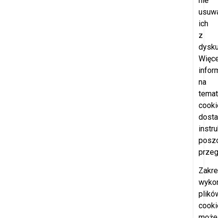
nie
usuw
ich
z
dysku
Więce
infor
na
temat
cooki
dosta
instr
posz
przeg
Zakr
wyko
plikó
cooki
może