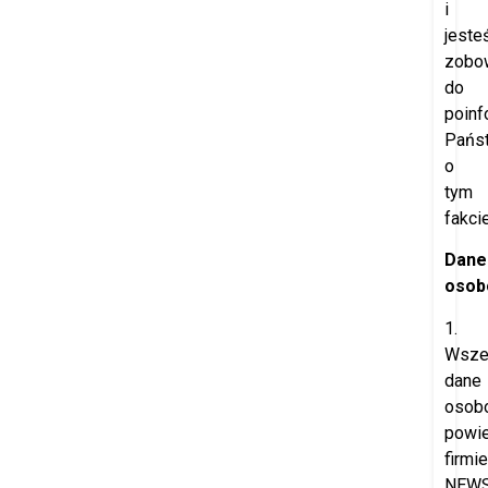
i
jeste
zobo
do
poinf
Pańs
o
tym
fakcie
Dane
osob
1.
Wsze
dane
osob
powi
firmie
NEW