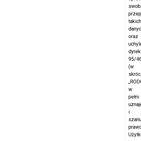
swob
prze
takic
dany
oraz
uchyl
dyrek
95/4
(w
skróc
„RODO
w
pełni
uznaj
i
szanu
praw
Użyt