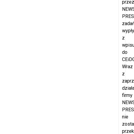
prze
NEW
PRES
zada
wypł
z
wpis
do
CEiDG
Wraz
z
zapr
dział
firmy
NEW
PRES
nie
zost
prze