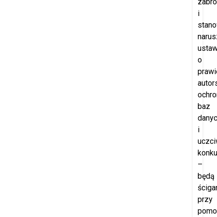
zabro
i
stano
narus
usta
o
prawi
autor
ochro
baz
dany
i
uczci
konku
–
będą
ściga
przy
pomo