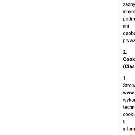
żadn
inny
podm
ani
osob
pryw
2.
Cook
(Cia
1.
Stron
www.
wykor
techn
cooki
tj.
infor