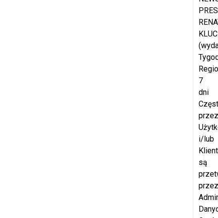
PRES
RENA
KLUC
(wyd
Tygod
Regio
7
dni
Częs
prze
Użyt
i/lub
Klien
są
przet
prze
Admin
Dany