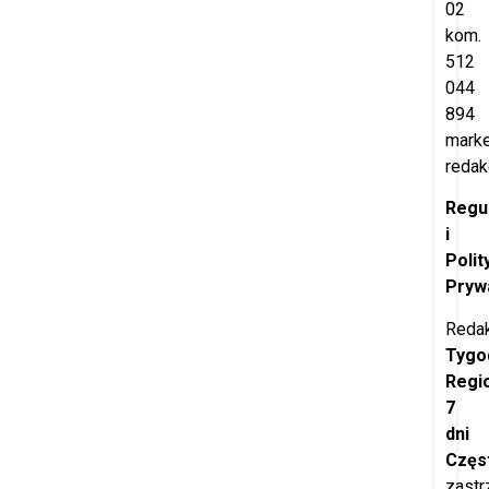
02
kom.
512
044
894
marke
redak
Regu
i
Polit
Pryw
Redak
Tygo
Regi
7
dni
Częs
zastr