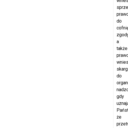
wnies
sprze
praw
do
cofni
zgod
a
także
praw
wnies
skarg
do
organ
nadzo
gdy
uznaj
Pańs
że
przet