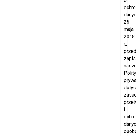
o
ochro
danyc
25
maja
2018
r.,
prze
zapis
nasze
Polity
prywa
doty
zasa
przet
i
ochro
dany
osob