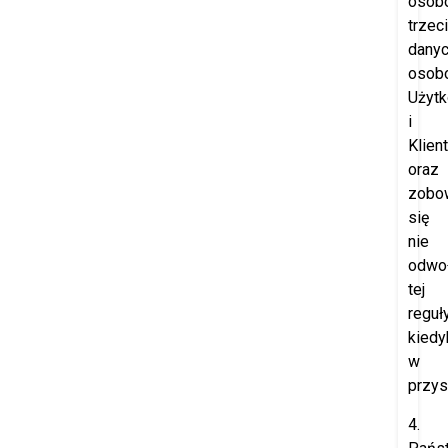
osob
trzec
dany
osob
Użyt
i
Klien
oraz
zobo
się
nie
odwo
tej
reguł
kiedy
w
przys
4.