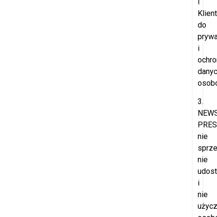
i
Klien
do
prywa
i
ochro
dany
osob
3.
NEW
PRES
nie
sprze
nie
udost
i
nie
użyc