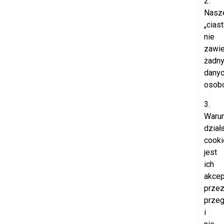
2.
Nasz
„cias
nie
zawie
żadn
dany
osob
3.
Waru
dział
cooki
jest
ich
akcep
prze
przeg
i