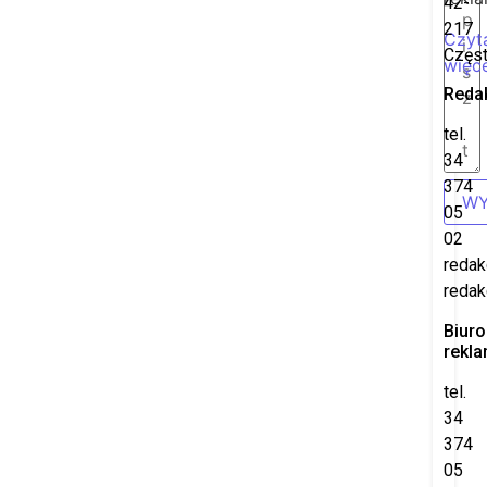
42-
217
Czyt
Częs
więce
Reda
tel.
34
374
WY
05
02
redak
redak
Biuro
rekl
tel.
34
374
05