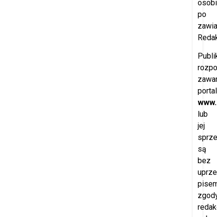
osobi
po
zawi
Redak
Publi
rozp
zawar
porta
www.
lub
jej
sprz
są
bez
uprze
pisem
zgod
redak