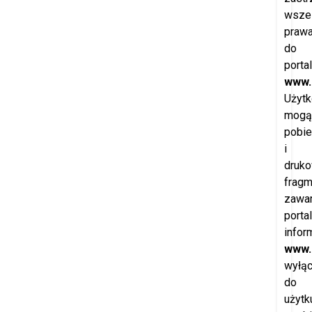
wszel
praw
do
porta
www.
Użytk
mogą
pobie
i
druk
fragm
zawar
porta
infor
www.
wyłąc
do
użytk