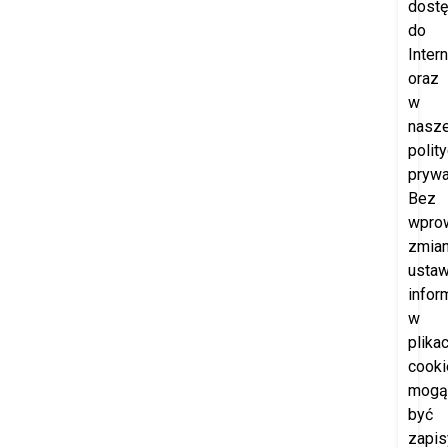
dost
do
Intern
oraz
w
nasze
polit
prywa
Bez
wpro
zmia
ustaw
infor
w
plika
cooki
mogą
być
zapi