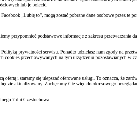
ściowych lub je polecić.
k Facebook „Lubię to”, mogą zostać pobrane dane osobowe przez te po
my przypomnieć podstawowe informacje z zakresu przetwarzania dany
raz Polityką prywatności serwisu. Ponadto udzielasz nam zgody na pr
ach cookies przechowywanych na tym urządzeniu pozostawianych w cza
ofertą i staramy się ulepszać oferowane usługi. To oznacza, że zaró
 będzie aktualizowany. Zachęcamy Cię więc do okresowego przeglądan
go 7 dni Częstochowa