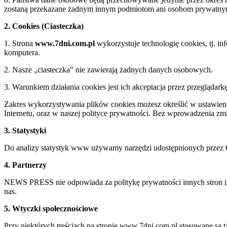
zostaną przekazane żadnym innym podmiotom ani osobom prywatn
2. Cookies (Ciasteczka)
1. Strona
www.7dni.com.pl
wykorzystuje technologię cookies, tj. i
komputera.
2. Nasze „ciasteczka” nie zawierają żadnych danych osobowych.
3. Warunkiem działania cookies jest ich akceptacja przez przeglądark
Zakres wykorzystywania plików cookies możesz określić w ustawienia
Internetu, oraz w naszej polityce prywatności. Bez wprowadzenia z
3. Statystyki
Do analizy statystyk www używamy narzędzi udostępnionych przez 
4. Partnerzy
NEWS PRESS nie odpowiada za politykę prywatności innych stron inte
nas.
5. Wtyczki społecznościowe
Przy niektórych treściach na stronie www.7dni.com.pl stosowane są