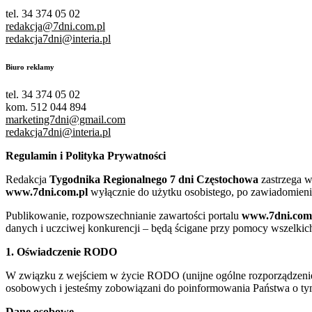
tel. 34 374 05 02
redakcja@7dni.com.pl
redakcja7dni@interia.pl
Biuro reklamy
tel. 34 374 05 02
kom. 512 044 894
marketing7dni@gmail.com
redakcja7dni@interia.pl
Regulamin i Polityka Prywatności
Redakcja
Tygodnika Regionalnego 7 dni Częstochowa
zastrzega w
www.7dni.com.pl
wyłącznie do użytku osobistego, po zawiadomieni
Publikowanie, rozpowszechnianie zawartości portalu
www.7dni.com
danych i uczciwej konkurencji – będą ścigane przy pomocy wszelki
1. Oświadczenie RODO
W związku z wejściem w życie RODO (unijne ogólne rozporządzenie o
osobowych i jesteśmy zobowiązani do poinformowania Państwa o tym
Dane osobowe