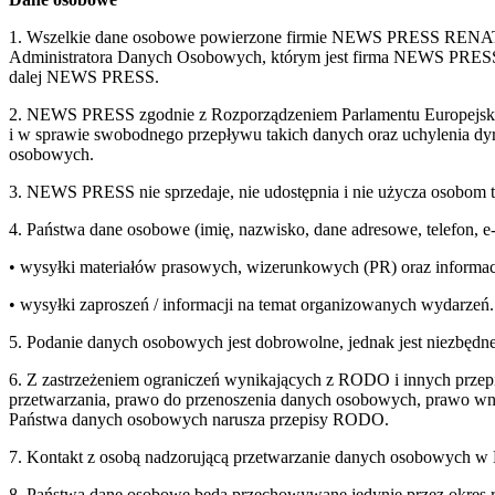
1. Wszelkie dane osobowe powierzone firmie NEWS PRESS RENATA
Administratora Danych Osobowych, którym jest firma NEWS
dalej NEWS PRESS.
2. NEWS PRESS zgodnie z Rozporządzeniem Parlamentu Europejskie
i w sprawie swobodnego przepływu takich danych oraz uchylenia d
osobowych.
3. NEWS PRESS nie sprzedaje, nie udostępnia i nie użycza osobom 
4. Państwa dane osobowe (imię, nazwisko, dane adresowe, telefon, 
• wysyłki materiałów prasowych, wizerunkowych (PR) oraz informac
• wysyłki zaproszeń / informacji na temat organizowanych wydarzeń.
5. Podanie danych osobowych jest dobrowolne, jednak jest niezbędne
6. Z zastrzeżeniem ograniczeń wynikających z RODO i innych przepi
przetwarzania, prawo do przenoszenia danych osobowych, prawo wnie
Państwa danych osobowych narusza przepisy RODO.
7. Kontakt z osobą nadzorującą przetwarzanie danych osobowych 
8. Państwa dane osobowe będą przechowywane jedynie przez okre