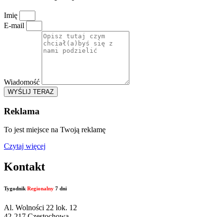
Imię
E-mail
Wiadomość
WYŚLIJ TERAZ
Reklama
To jest miejsce na Twoją reklamę
Czytaj więcej
Kontakt
Tygodnik
Regionalny
7 dni
Al. Wolności 22 lok. 12
42-217 Częstochowa