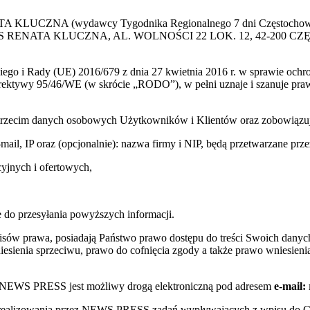
 KLUCZNA (wydawcy Tygodnika Regionalnego 7 dni Częstochowa) p
 PRESS RENATA KLUCZNA, AL. WOLNOŚCI 22 LOK. 12, 42-200 C
go i Rady (UE) 2016/679 z dnia 27 kwietnia 2016 r. w sprawie ochr
yrektywy 95/46/WE (w skrócie „RODO”), w pełni uznaje i szanuje pr
trzecim danych osobowych Użytkowników i Klientów oraz zobowiązuje s
e-mail, IP oraz (opcjonalnie): nazwa firmy i NIP, będą przetwarzane
yjnych i ofertowych,
 do przesyłania powyższych informacji.
sów prawa, posiadają Państwo prawo dostępu do treści Swoich danych
sienia sprzeciwu, prawo do cofnięcia zgody a także prawo wniesienia
w NEWS PRESS jest możliwy drogą elektroniczną pod adresem
e-mail:
s realizowania przez NEWS PRESS zadań wypływających z wpisu do 