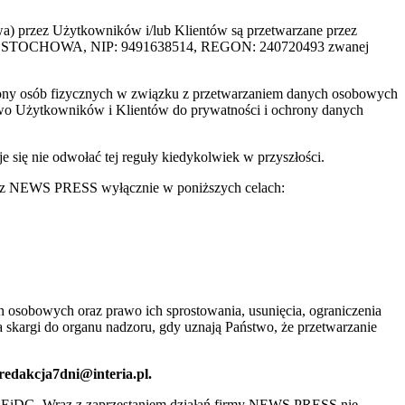
rzez Użytkowników i/lub Klientów są przetwarzane przez
ZĘSTOCHOWA, NIP: 9491638514, REGON: 240720493 zwanej
ony osób fizycznych w związku z przetwarzaniem danych osobowych
awo Użytkowników i Klientów do prywatności i ochrony danych
ię nie odwołać tej reguły kiedykolwiek w przyszłości.
 przez NEWS PRESS wyłącznie w poniższych celach:
 osobowych oraz prawo ich sprostowania, usunięcia, ograniczenia
 skargi do organu nadzoru, gdy uznają Państwo, że przetwarzanie
 redakcja7dni@interia.pl.
CEiDG. Wraz z zaprzestaniem działań firmy NEWS PRESS nie