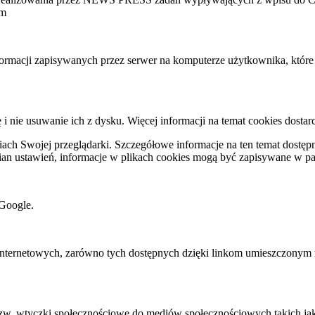
ym
nformacji zapisywanych przez serwer na komputerze użytkownika, któr
ę i nie usuwanie ich z dysku. Więcej informacji na temat cookies dostar
ch Swojej przeglądarki. Szczegółowe informacje na ten temat dostępne
mian ustawień, informacje w plikach cookies mogą być zapisywane w p
Google.
rnetowych, zarówno tych dostępnych dzięki linkom umieszczonym na na
 tzw. wtyczki społecznościowe do mediów społecznościowych takich j