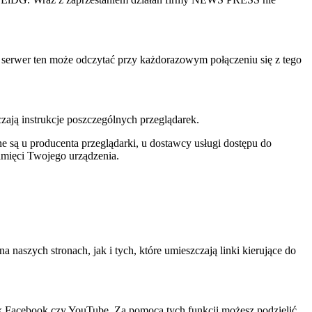
e serwer ten może odczytać przy każdorazowym połączeniu się z tego
czają instrukcje poszczególnych przeglądarek.
 są u producenta przeglądarki, u dostawcy usługi dostępu do
amięci Twojego urządzenia.
szych stronach, jak i tych, które umieszczają linki kierujące do
ak Facebook czy YouTube. Za pomocą tych funkcji możesz podzielić