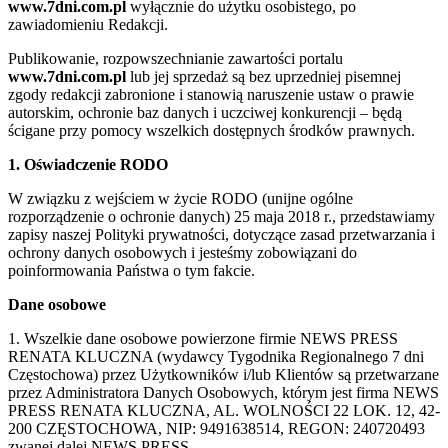
www.7dni.com.pl
wyłącznie do użytku osobistego, po
zawiadomieniu Redakcji.
Publikowanie, rozpowszechnianie zawartości portalu
www.7dni.com.pl
lub jej sprzedaż są bez uprzedniej pisemnej
zgody redakcji zabronione i stanowią naruszenie ustaw o prawie
autorskim, ochronie baz danych i uczciwej konkurencji – będą
ścigane przy pomocy wszelkich dostępnych środków prawnych.
1. Oświadczenie RODO
W związku z wejściem w życie RODO (unijne ogólne
rozporządzenie o ochronie danych) 25 maja 2018 r., przedstawiamy
zapisy naszej Polityki prywatności, dotyczące zasad przetwarzania i
ochrony danych osobowych i jesteśmy zobowiązani do
poinformowania Państwa o tym fakcie.
Dane osobowe
1. Wszelkie dane osobowe powierzone firmie NEWS PRESS
RENATA KLUCZNA (wydawcy Tygodnika Regionalnego 7 dni
Częstochowa) przez Użytkowników i/lub Klientów są przetwarzane
przez Administratora Danych Osobowych, którym jest firma NEWS
PRESS RENATA KLUCZNA, AL. WOLNOŚCI 22 LOK. 12, 42-
200 CZĘSTOCHOWA, NIP: 9491638514, REGON: 240720493
zwanej dalej NEWS PRESS.