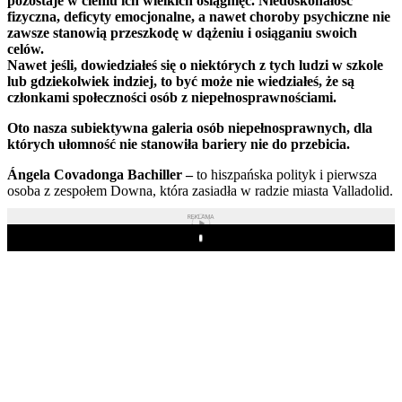
pozostaje w cieniu ich wielkich osiągnięć. Niedoskonałość
fizyczna, deficyty emocjonalne, a nawet choroby psychiczne nie
zawsze stanowią przeszkodę w dążeniu i osiąganiu swoich
celów.
Nawet jeśli, dowiedziałeś się o niektórych z tych ludzi w szkole
lub gdziekolwiek indziej, to być może nie wiedziałeś, że są
członkami społeczności osób z niepełnosprawnościami.
Oto nasza subiektywna galeria osób niepełnosprawnych, dla
których ułomność nie stanowiła bariery nie do przebicia.
Ángela Covadonga Bachiller –
to hiszpańska polityk i pierwsza
osoba z zespołem Downa, która zasiadła w radzie miasta Valladolid.
REKLAMA
Play