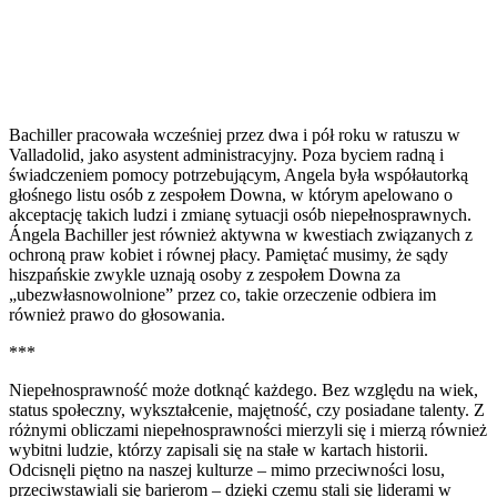
Bachiller pracowała wcześniej przez dwa i pół roku w ratuszu w
Valladolid, jako asystent administracyjny. Poza byciem radną i
świadczeniem pomocy potrzebującym, Angela była współautorką
głośnego listu osób z zespołem Downa, w którym apelowano o
akceptację takich ludzi i zmianę sytuacji osób niepełnosprawnych.
Ángela Bachiller jest również aktywna w kwestiach związanych z
ochroną praw kobiet i równej płacy. Pamiętać musimy, że sądy
hiszpańskie zwykle uznają osoby z zespołem Downa za
„ubezwłasnowolnione” przez co, takie orzeczenie odbiera im
również prawo do głosowania.
***
Niepełnosprawność może dotknąć każdego. Bez względu na wiek,
status społeczny, wykształcenie, majętność, czy posiadane talenty. Z
różnymi obliczami niepełnosprawności mierzyli się i mierzą również
wybitni ludzie, którzy zapisali się na stałe w kartach historii.
Odcisnęli piętno na naszej kulturze – mimo przeciwności losu,
przeciwstawiali się barierom – dzięki czemu stali się liderami w