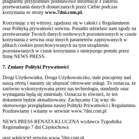
pragniemy przypomnieć podstawowe informacje z zakresu
przetwarzania danych dostarczanych przez Ciebie podczas
korzystania ze strony
www.7dni.com.pl.
Korzystając z tej witryny, zgadzasz się w całości z Regulaminem
oraz Polityką prywatności serwisu. Ponadto udzielasz nam zgody na
przetwarzanie Twoich danych osobowych pozostawionych w czasie
korzystania z serwisu oraz innych parametrów zapisywanych w
plikach cookies przechowywanych na tym urządzeniu
pozostawianych w czasie korzystania z niniejszego portalu przez
firmę NEWS PRESS.
7. Zmiany Polityki Prywatności
Drogi Użytkowniku, Droga Użytkowniczko, stale pracujemy nad
naszą ofertą i staramy się ulepszać oferowane usługi. To oznacza, że
zarówno wykorzystywana przez nas technologia, standardy oraz
wymagania będą się zmieniały. Oznacza to również, że ten
dokument będzie aktualizowany. Zachęcamy Cię więc do
okresowego przeglądania naszej Polityki Prywatności i Regulaminu.
Pozdrawiamy i witamy w serwisie www.7dni.com.pl
NEWS PRESS RENATA KLUCZNA wydawca Tygodnika
Regionalnego 7 dni Częstochowa
oraz właściciel serwisu www.7dni.com.pl