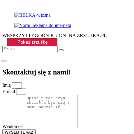
WESPRZYJ TYGODNIK 7 DNI NA ZRZUTKA.PL
Skontaktuj się z nami!
Imię
E-mail
Wiadomość
WYŚLIJ TERAZ