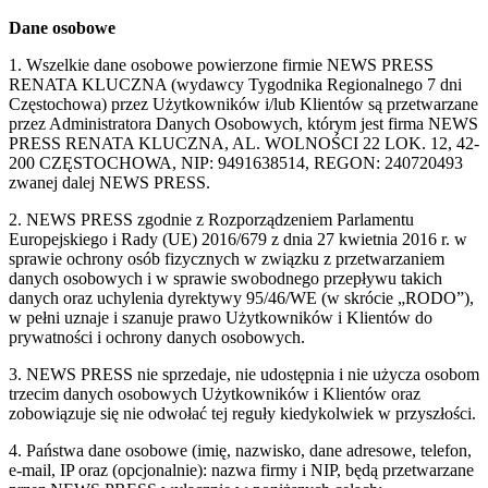
Dane osobowe
1. Wszelkie dane osobowe powierzone firmie NEWS PRESS
RENATA KLUCZNA (wydawcy Tygodnika Regionalnego 7 dni
Częstochowa) przez Użytkowników i/lub Klientów są przetwarzane
przez Administratora Danych Osobowych, którym jest firma NEWS
PRESS RENATA KLUCZNA, AL. WOLNOŚCI 22 LOK. 12, 42-
200 CZĘSTOCHOWA, NIP: 9491638514, REGON: 240720493
zwanej dalej NEWS PRESS.
2. NEWS PRESS zgodnie z Rozporządzeniem Parlamentu
Europejskiego i Rady (UE) 2016/679 z dnia 27 kwietnia 2016 r. w
sprawie ochrony osób fizycznych w związku z przetwarzaniem
danych osobowych i w sprawie swobodnego przepływu takich
danych oraz uchylenia dyrektywy 95/46/WE (w skrócie „RODO”),
w pełni uznaje i szanuje prawo Użytkowników i Klientów do
prywatności i ochrony danych osobowych.
3. NEWS PRESS nie sprzedaje, nie udostępnia i nie użycza osobom
trzecim danych osobowych Użytkowników i Klientów oraz
zobowiązuje się nie odwołać tej reguły kiedykolwiek w przyszłości.
4. Państwa dane osobowe (imię, nazwisko, dane adresowe, telefon,
e-mail, IP oraz (opcjonalnie): nazwa firmy i NIP, będą przetwarzane