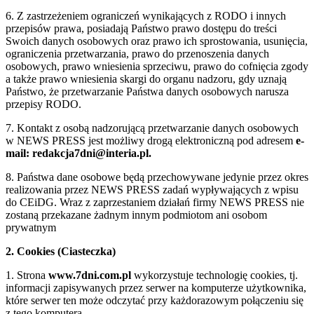
6. Z zastrzeżeniem ograniczeń wynikających z RODO i innych
przepisów prawa, posiadają Państwo prawo dostępu do treści
Swoich danych osobowych oraz prawo ich sprostowania, usunięcia,
ograniczenia przetwarzania, prawo do przenoszenia danych
osobowych, prawo wniesienia sprzeciwu, prawo do cofnięcia zgody
a także prawo wniesienia skargi do organu nadzoru, gdy uznają
Państwo, że przetwarzanie Państwa danych osobowych narusza
przepisy RODO.
7. Kontakt z osobą nadzorującą przetwarzanie danych osobowych
w NEWS PRESS jest możliwy drogą elektroniczną pod adresem
e-
mail: redakcja7dni@interia.pl.
8. Państwa dane osobowe będą przechowywane jedynie przez okres
realizowania przez NEWS PRESS zadań wypływających z wpisu
do CEiDG. Wraz z zaprzestaniem działań firmy NEWS PRESS nie
zostaną przekazane żadnym innym podmiotom ani osobom
prywatnym
2. Cookies (Ciasteczka)
1. Strona
www.7dni.com.pl
wykorzystuje technologię cookies, tj.
informacji zapisywanych przez serwer na komputerze użytkownika,
które serwer ten może odczytać przy każdorazowym połączeniu się
z tego komputera.