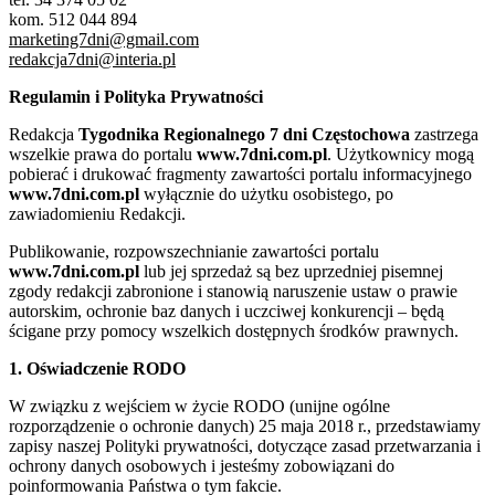
kom. 512 044 894
marketing7dni@gmail.com
redakcja7dni@interia.pl
Regulamin i Polityka Prywatności
Redakcja
Tygodnika Regionalnego 7 dni Częstochowa
zastrzega
wszelkie prawa do portalu
www.7dni.com.pl
. Użytkownicy mogą
pobierać i drukować fragmenty zawartości portalu informacyjnego
www.7dni.com.pl
wyłącznie do użytku osobistego, po
zawiadomieniu Redakcji.
Publikowanie, rozpowszechnianie zawartości portalu
www.7dni.com.pl
lub jej sprzedaż są bez uprzedniej pisemnej
zgody redakcji zabronione i stanowią naruszenie ustaw o prawie
autorskim, ochronie baz danych i uczciwej konkurencji – będą
ścigane przy pomocy wszelkich dostępnych środków prawnych.
1. Oświadczenie RODO
W związku z wejściem w życie RODO (unijne ogólne
rozporządzenie o ochronie danych) 25 maja 2018 r., przedstawiamy
zapisy naszej Polityki prywatności, dotyczące zasad przetwarzania i
ochrony danych osobowych i jesteśmy zobowiązani do
poinformowania Państwa o tym fakcie.