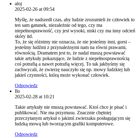
aloj
2025-02-26 at 09:54
Myślę, że nadszedł czas, aby ludzie zrozumieli że człowiek to
ten sam gatunek, niezależnie od tego, czy ma
niepełnosprawność, czy jest wysoki, niski czy ma inny odcień
skóry itd.
To, że się różnimy nie oznacza, że nie jesteśmy inni, gorsi –
jesteśmy ludźmi z przynależnymi nam na równi prawami,
równością. Dramatem jest to, że nadal muszą powstawać
takie artykuły pokazujące, że ludzie z niepełnosprawnością
coś potrafią a nawet potrafią więcej. To tak jakbyśmy się
zachwycali, że zwierzę nauczyło się np. mowy ludzkiej lub
jakieś czynności, którą może wykonać człowiek.
Odpowiedz
Ilo
2025-02-28 at 10:21
Takie artykuły nie muszą powstawać. Ktoś chce je pisać i
publikować. Nie ma przymusu. Znacznie chętniej
przeczytanym artykuł o jakimś zwierzaku posługującym się
ludzką mową lub tworzącym grafiki komputerowe.
Odpowiedz