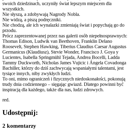
swoich dziedzinach, uczyniły świat lepszym miejscem dla
wszystkich.
Nie słyszą, a zdobywają Nagrody Nobla.
Nie widzą, a piszą podręczniki.
Nie chodzą, ale ich wynalazki zmieniają świat i popychają go do
przodu.
Prócz zaprezentowanej przez nas galerii osób niepełnosprawnych:
Thomas Edison, Ludwik van Beethoven, Franklin Delano
Roosevelt, Stephen Hawking, Tiberius Claudius Caesar Augustus
Germanicus (Klaudiusz), Stevie Wonder, Francisco J. Goya y
Lucientes, Isabella Springmühl Tejada, Andrea Bocelli, Ladda
Tammy Duckworth, Nicholas James Vujicic i Ángela Covadonga
Bachiller, którzy do dziś zachwycają wspaniałymi talentami, jest
tysiące innych, niby zwykłych ludzi.
To oni, mimo ograniczeń i fizycznych niedoskonałości, pokonują
trudy dnia codziennego – sięgając gwiazd. Dlatego powinni być
inspiracją dla każdego, także dla nas, ludzi zdrowych.
red.
Udostępnij:
2 komentarzy