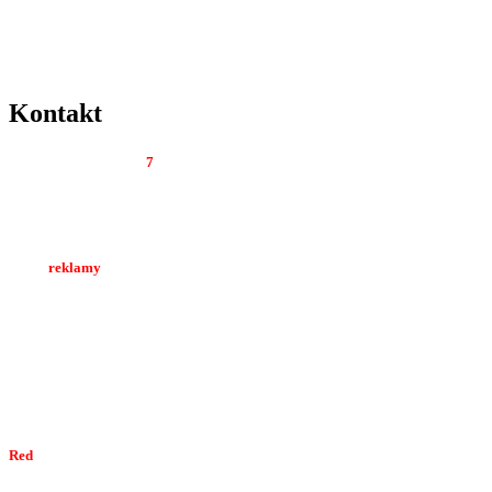
Kontakt
Tygodnik Regionalny
7
dni
Al. Wolności 22 lok. 12
42-200 Częstochowa
Biuro
reklamy
tel. 34 374 05 02
kom. 512 044 894
e-mail:
marketing7dni@gmail.com
e-mail:
redakcja7dni@interia.pl
Red
akcja