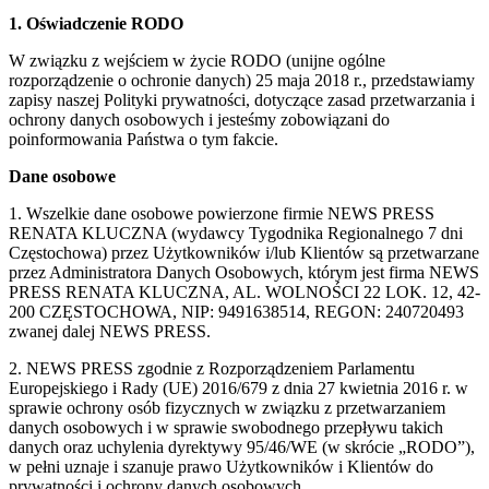
1. Oświadczenie RODO
W związku z wejściem w życie RODO (unijne ogólne
rozporządzenie o ochronie danych) 25 maja 2018 r., przedstawiamy
zapisy naszej Polityki prywatności, dotyczące zasad przetwarzania i
ochrony danych osobowych i jesteśmy zobowiązani do
poinformowania Państwa o tym fakcie.
Dane osobowe
1. Wszelkie dane osobowe powierzone firmie NEWS PRESS
RENATA KLUCZNA (wydawcy Tygodnika Regionalnego 7 dni
Częstochowa) przez Użytkowników i/lub Klientów są przetwarzane
przez Administratora Danych Osobowych, którym jest firma NEWS
PRESS RENATA KLUCZNA, AL. WOLNOŚCI 22 LOK. 12, 42-
200 CZĘSTOCHOWA, NIP: 9491638514, REGON: 240720493
zwanej dalej NEWS PRESS.
2. NEWS PRESS zgodnie z Rozporządzeniem Parlamentu
Europejskiego i Rady (UE) 2016/679 z dnia 27 kwietnia 2016 r. w
sprawie ochrony osób fizycznych w związku z przetwarzaniem
danych osobowych i w sprawie swobodnego przepływu takich
danych oraz uchylenia dyrektywy 95/46/WE (w skrócie „RODO”),
w pełni uznaje i szanuje prawo Użytkowników i Klientów do
prywatności i ochrony danych osobowych.