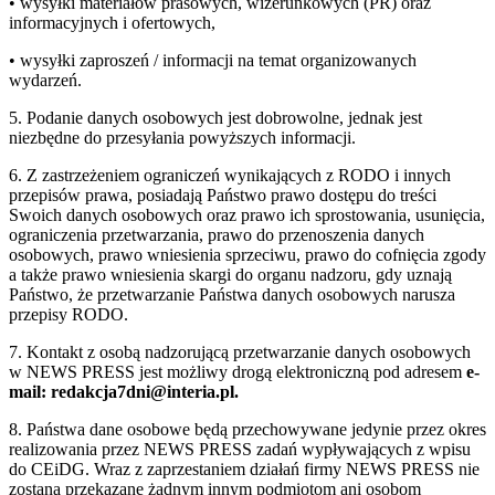
• wysyłki materiałów prasowych, wizerunkowych (PR) oraz
informacyjnych i ofertowych,
• wysyłki zaproszeń / informacji na temat organizowanych
wydarzeń.
5. Podanie danych osobowych jest dobrowolne, jednak jest
niezbędne do przesyłania powyższych informacji.
6. Z zastrzeżeniem ograniczeń wynikających z RODO i innych
przepisów prawa, posiadają Państwo prawo dostępu do treści
Swoich danych osobowych oraz prawo ich sprostowania, usunięcia,
ograniczenia przetwarzania, prawo do przenoszenia danych
osobowych, prawo wniesienia sprzeciwu, prawo do cofnięcia zgody
a także prawo wniesienia skargi do organu nadzoru, gdy uznają
Państwo, że przetwarzanie Państwa danych osobowych narusza
przepisy RODO.
7. Kontakt z osobą nadzorującą przetwarzanie danych osobowych
w NEWS PRESS jest możliwy drogą elektroniczną pod adresem
e-
mail: redakcja7dni@interia.pl.
8. Państwa dane osobowe będą przechowywane jedynie przez okres
realizowania przez NEWS PRESS zadań wypływających z wpisu
do CEiDG. Wraz z zaprzestaniem działań firmy NEWS PRESS nie
zostaną przekazane żadnym innym podmiotom ani osobom