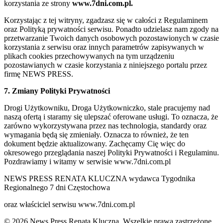
korzystania ze strony
www.7dni.com.pl.
Korzystając z tej witryny, zgadzasz się w całości z Regulaminem
oraz Polityką prywatności serwisu. Ponadto udzielasz nam zgody na
przetwarzanie Twoich danych osobowych pozostawionych w czasie
korzystania z serwisu oraz innych parametrów zapisywanych w
plikach cookies przechowywanych na tym urządzeniu
pozostawianych w czasie korzystania z niniejszego portalu przez
firmę NEWS PRESS.
7. Zmiany Polityki Prywatności
Drogi Użytkowniku, Droga Użytkowniczko, stale pracujemy nad
naszą ofertą i staramy się ulepszać oferowane usługi. To oznacza, że
zarówno wykorzystywana przez nas technologia, standardy oraz
wymagania będą się zmieniały. Oznacza to również, że ten
dokument będzie aktualizowany. Zachęcamy Cię więc do
okresowego przeglądania naszej Polityki Prywatności i Regulaminu.
Pozdrawiamy i witamy w serwisie www.7dni.com.pl
NEWS PRESS RENATA KLUCZNA wydawca Tygodnika
Regionalnego 7 dni Częstochowa
oraz właściciel serwisu www.7dni.com.pl
© 2026 News Press Renata Kluczna. Wszelkie prawa zastrzeżone.