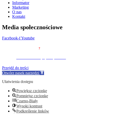
Informator
Marketing
O nas
Kontakt
Media społecznościowe
Facebook-f
Youtube
© 2023 Tygodnik Regionalny
7
dni
Partnerzy:
Serwis drukarek i laptopów Optima-MD
Przejdź do treści
Otwórz pasek narzędzi
Ułatwienia dostępu
Powiększ czcionkę
Pomniejsz czcionkę
Czarno-Biały
Wysoki kontrast
Podkreślenie linków