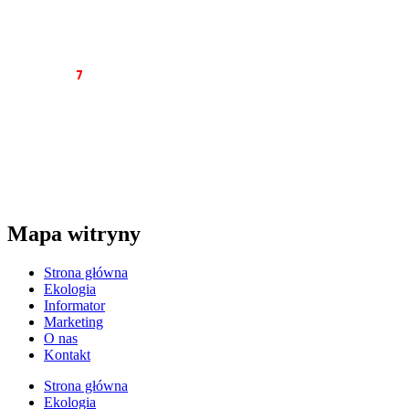
tel. 34 374 05 02
e-mail:
redakcja@7dni.com.pl
e-mail:
redakcja7dni@interia.pl
Wyd
awca
7
dni
NEWS PRESS RENATA KLUCZNA
Al. Wolności 22 lok. 12
42-200 Częstochowa
NIP: 949-163-85-14
tel. 34/374-05-02
mail: redakcja@7dni.com.pl
Mapa witryny
Strona główna
Ekologia
Informator
Marketing
O nas
Kontakt
Strona główna
Ekologia