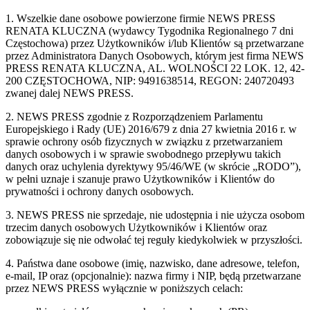
1. Wszelkie dane osobowe powierzone firmie NEWS PRESS
RENATA KLUCZNA (wydawcy Tygodnika Regionalnego 7 dni
Częstochowa) przez Użytkowników i/lub Klientów są przetwarzane
przez Administratora Danych Osobowych, którym jest firma NEWS
PRESS RENATA KLUCZNA, AL. WOLNOŚCI 22 LOK. 12, 42-
200 CZĘSTOCHOWA, NIP: 9491638514, REGON: 240720493
zwanej dalej NEWS PRESS.
2. NEWS PRESS zgodnie z Rozporządzeniem Parlamentu
Europejskiego i Rady (UE) 2016/679 z dnia 27 kwietnia 2016 r. w
sprawie ochrony osób fizycznych w związku z przetwarzaniem
danych osobowych i w sprawie swobodnego przepływu takich
danych oraz uchylenia dyrektywy 95/46/WE (w skrócie „RODO”),
w pełni uznaje i szanuje prawo Użytkowników i Klientów do
prywatności i ochrony danych osobowych.
3. NEWS PRESS nie sprzedaje, nie udostępnia i nie użycza osobom
trzecim danych osobowych Użytkowników i Klientów oraz
zobowiązuje się nie odwołać tej reguły kiedykolwiek w przyszłości.
4. Państwa dane osobowe (imię, nazwisko, dane adresowe, telefon,
e-mail, IP oraz (opcjonalnie): nazwa firmy i NIP, będą przetwarzane
przez NEWS PRESS wyłącznie w poniższych celach: