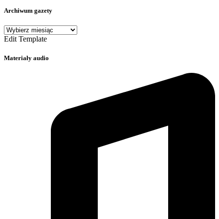
Archiwum gazety
Archiwum
gazety
Edit Template
Materiały audio