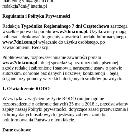
marketing7dni@gmail.com
redakcja7dni@interia.pl
Regulamin i Polityka Prywatności
Redakcja
Tygodnika Regionalnego 7 dni Częstochowa
zastrzega
wszelkie prawa do portalu
www.7dni.com.pl
. Użytkownicy mogą
pobierać i drukować fragmenty zawartości portalu informacyjnego
www.7dni.com.pl
wyłącznie do użytku osobistego, po
zawiadomieniu Redakcji.
Publikowanie, rozpowszechnianie zawartości portalu
www.7dni.com.pl
lub jej sprzedaż są bez uprzedniej pisemnej
zgody redakcji zabronione i stanowią naruszenie ustaw o prawie
autorskim, ochronie baz danych i uczciwej konkurencji – będą
ścigane przy pomocy wszelkich dostępnych środków prawnych.
1. Oświadczenie RODO
W związku z wejściem w życie RODO (unijne ogólne
rozporządzenie o ochronie danych) 25 maja 2018 r., przedstawiamy
zapisy naszej Polityki prywatności, dotyczące zasad przetwarzania i
ochrony danych osobowych i jesteśmy zobowiązani do
poinformowania Państwa o tym fakcie.
Dane osobowe