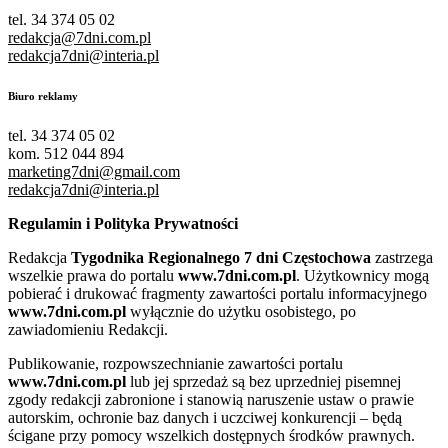
tel. 34 374 05 02
redakcja@7dni.com.pl
redakcja7dni@interia.pl
Biuro reklamy
tel. 34 374 05 02
kom. 512 044 894
marketing7dni@gmail.com
redakcja7dni@interia.pl
Regulamin i Polityka Prywatności
Redakcja
Tygodnika Regionalnego 7 dni Częstochowa
zastrzega
wszelkie prawa do portalu
www.7dni.com.pl
. Użytkownicy mogą
pobierać i drukować fragmenty zawartości portalu informacyjnego
www.7dni.com.pl
wyłącznie do użytku osobistego, po
zawiadomieniu Redakcji.
Publikowanie, rozpowszechnianie zawartości portalu
www.7dni.com.pl
lub jej sprzedaż są bez uprzedniej pisemnej
zgody redakcji zabronione i stanowią naruszenie ustaw o prawie
autorskim, ochronie baz danych i uczciwej konkurencji – będą
ścigane przy pomocy wszelkich dostępnych środków prawnych.