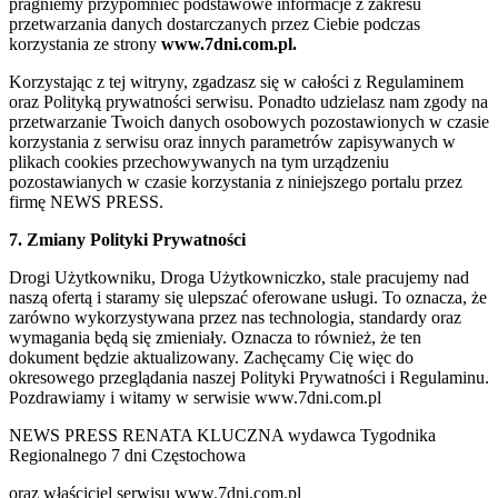
pragniemy przypomnieć podstawowe informacje z zakresu
przetwarzania danych dostarczanych przez Ciebie podczas
korzystania ze strony
www.7dni.com.pl.
Korzystając z tej witryny, zgadzasz się w całości z Regulaminem
oraz Polityką prywatności serwisu. Ponadto udzielasz nam zgody na
przetwarzanie Twoich danych osobowych pozostawionych w czasie
korzystania z serwisu oraz innych parametrów zapisywanych w
plikach cookies przechowywanych na tym urządzeniu
pozostawianych w czasie korzystania z niniejszego portalu przez
firmę NEWS PRESS.
7. Zmiany Polityki Prywatności
Drogi Użytkowniku, Droga Użytkowniczko, stale pracujemy nad
naszą ofertą i staramy się ulepszać oferowane usługi. To oznacza, że
zarówno wykorzystywana przez nas technologia, standardy oraz
wymagania będą się zmieniały. Oznacza to również, że ten
dokument będzie aktualizowany. Zachęcamy Cię więc do
okresowego przeglądania naszej Polityki Prywatności i Regulaminu.
Pozdrawiamy i witamy w serwisie www.7dni.com.pl
NEWS PRESS RENATA KLUCZNA wydawca Tygodnika
Regionalnego 7 dni Częstochowa
oraz właściciel serwisu www.7dni.com.pl