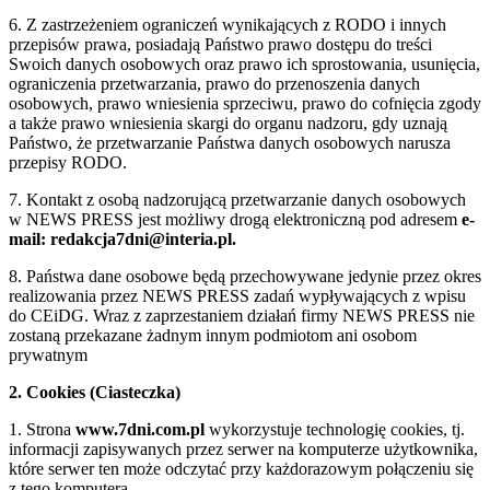
6. Z zastrzeżeniem ograniczeń wynikających z RODO i innych
przepisów prawa, posiadają Państwo prawo dostępu do treści
Swoich danych osobowych oraz prawo ich sprostowania, usunięcia,
ograniczenia przetwarzania, prawo do przenoszenia danych
osobowych, prawo wniesienia sprzeciwu, prawo do cofnięcia zgody
a także prawo wniesienia skargi do organu nadzoru, gdy uznają
Państwo, że przetwarzanie Państwa danych osobowych narusza
przepisy RODO.
7. Kontakt z osobą nadzorującą przetwarzanie danych osobowych
w NEWS PRESS jest możliwy drogą elektroniczną pod adresem
e-
mail: redakcja7dni@interia.pl.
8. Państwa dane osobowe będą przechowywane jedynie przez okres
realizowania przez NEWS PRESS zadań wypływających z wpisu
do CEiDG. Wraz z zaprzestaniem działań firmy NEWS PRESS nie
zostaną przekazane żadnym innym podmiotom ani osobom
prywatnym
2. Cookies (Ciasteczka)
1. Strona
www.7dni.com.pl
wykorzystuje technologię cookies, tj.
informacji zapisywanych przez serwer na komputerze użytkownika,
które serwer ten może odczytać przy każdorazowym połączeniu się
z tego komputera.