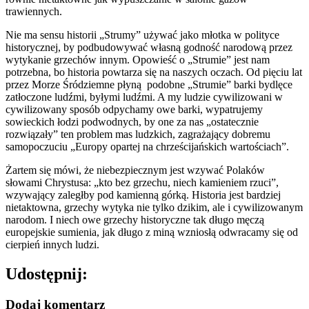
trawiennych.
Nie ma sensu historii „Strumy” używać jako młotka w polityce
historycznej, by podbudowywać własną godność narodową przez
wytykanie grzechów innym. Opowieść o „Strumie” jest nam
potrzebna, bo historia powtarza się na naszych oczach. Od pięciu lat
przez Morze Śródziemne płyną podobne „Strumie” barki bydlęce
zatłoczone ludźmi, byłymi ludźmi. A my ludzie cywilizowani w
cywilizowany sposób odpychamy owe barki, wypatrujemy
sowieckich łodzi podwodnych, by one za nas „ostatecznie
rozwiązały” ten problem mas ludzkich, zagrażający dobremu
samopoczuciu „Europy opartej na chrześcijańskich wartościach”.
Żartem się mówi, że niebezpiecznym jest wzywać Polaków
słowami Chrystusa: „kto bez grzechu, niech kamieniem rzuci”,
wzywający zaległby pod kamienną górką. Historia jest bardziej
nietaktowna, grzechy wytyka nie tylko dzikim, ale i cywilizowanym
narodom. I niech owe grzechy historyczne tak długo męczą
europejskie sumienia, jak długo z miną wzniosłą odwracamy się od
cierpień innych ludzi.
Udostępnij:
Dodaj komentarz