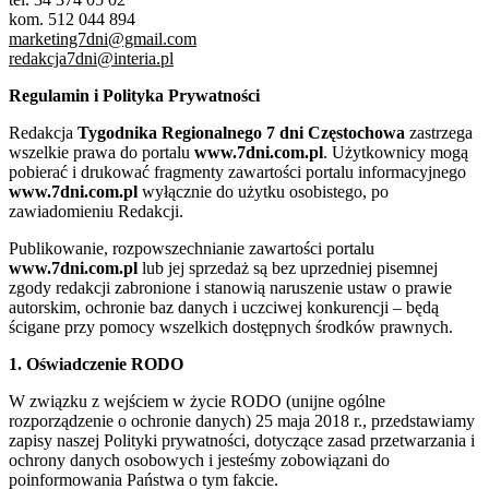
kom. 512 044 894
marketing7dni@gmail.com
redakcja7dni@interia.pl
Regulamin i Polityka Prywatności
Redakcja
Tygodnika Regionalnego 7 dni Częstochowa
zastrzega
wszelkie prawa do portalu
www.7dni.com.pl
. Użytkownicy mogą
pobierać i drukować fragmenty zawartości portalu informacyjnego
www.7dni.com.pl
wyłącznie do użytku osobistego, po
zawiadomieniu Redakcji.
Publikowanie, rozpowszechnianie zawartości portalu
www.7dni.com.pl
lub jej sprzedaż są bez uprzedniej pisemnej
zgody redakcji zabronione i stanowią naruszenie ustaw o prawie
autorskim, ochronie baz danych i uczciwej konkurencji – będą
ścigane przy pomocy wszelkich dostępnych środków prawnych.
1. Oświadczenie RODO
W związku z wejściem w życie RODO (unijne ogólne
rozporządzenie o ochronie danych) 25 maja 2018 r., przedstawiamy
zapisy naszej Polityki prywatności, dotyczące zasad przetwarzania i
ochrony danych osobowych i jesteśmy zobowiązani do
poinformowania Państwa o tym fakcie.