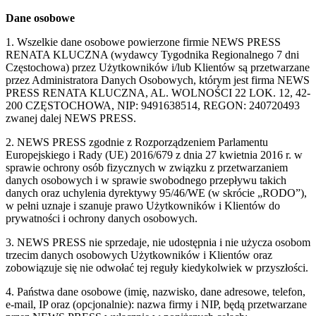
Dane osobowe
1. Wszelkie dane osobowe powierzone firmie NEWS PRESS
RENATA KLUCZNA (wydawcy Tygodnika Regionalnego 7 dni
Częstochowa) przez Użytkowników i/lub Klientów są przetwarzane
przez Administratora Danych Osobowych, którym jest firma NEWS
PRESS RENATA KLUCZNA, AL. WOLNOŚCI 22 LOK. 12, 42-
200 CZĘSTOCHOWA, NIP: 9491638514, REGON: 240720493
zwanej dalej NEWS PRESS.
2. NEWS PRESS zgodnie z Rozporządzeniem Parlamentu
Europejskiego i Rady (UE) 2016/679 z dnia 27 kwietnia 2016 r. w
sprawie ochrony osób fizycznych w związku z przetwarzaniem
danych osobowych i w sprawie swobodnego przepływu takich
danych oraz uchylenia dyrektywy 95/46/WE (w skrócie „RODO”),
w pełni uznaje i szanuje prawo Użytkowników i Klientów do
prywatności i ochrony danych osobowych.
3. NEWS PRESS nie sprzedaje, nie udostępnia i nie użycza osobom
trzecim danych osobowych Użytkowników i Klientów oraz
zobowiązuje się nie odwołać tej reguły kiedykolwiek w przyszłości.
4. Państwa dane osobowe (imię, nazwisko, dane adresowe, telefon,
e-mail, IP oraz (opcjonalnie): nazwa firmy i NIP, będą przetwarzane