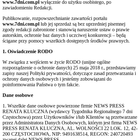
www.7dni.com.pl
wyłącznie do użytku osobistego, po
zawiadomieniu Redakcji.
Publikowanie, rozpowszechnianie zawartości portalu
www.7dni.com.pl
lub jej sprzedaż są bez uprzedniej pisemnej
zgody redakcji zabronione i stanowią naruszenie ustaw o prawie
autorskim, ochronie baz danych i uczciwej konkurencji – będą
ścigane przy pomocy wszelkich dostępnych środków prawnych.
1. Oświadczenie RODO
W związku z wejściem w życie RODO (unijne ogólne
rozporządzenie o ochronie danych) 25 maja 2018 r., przedstawiamy
zapisy naszej Polityki prywatności, dotyczące zasad przetwarzania i
ochrony danych osobowych i jesteśmy zobowiązani do
poinformowania Państwa o tym fakcie.
Dane osobowe
1. Wszelkie dane osobowe powierzone firmie NEWS PRESS
RENATA KLUCZNA (wydawcy Tygodnika Regionalnego 7 dni
Częstochowa) przez Użytkowników i/lub Klientów są przetwarzane
przez Administratora Danych Osobowych, którym jest firma NEWS
PRESS RENATA KLUCZNA, AL. WOLNOŚCI 22 LOK. 12, 42-
200 CZĘSTOCHOWA, NIP: 9491638514, REGON: 240720493
zwanej dalej NEWS PRESS.