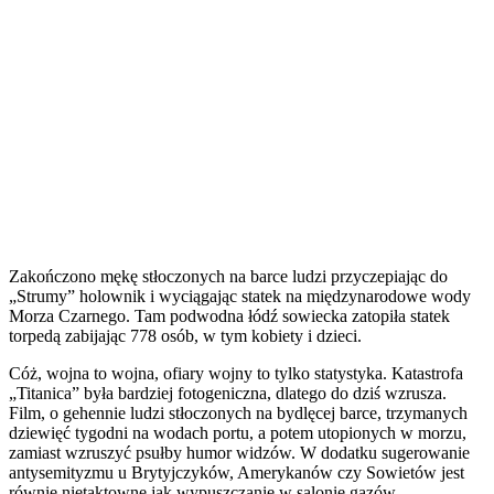
Zakończono mękę stłoczonych na barce ludzi przyczepiając do
„Strumy” holownik i wyciągając statek na międzynarodowe wody
Morza Czarnego. Tam podwodna łódź sowiecka zatopiła statek
torpedą zabijając 778 osób, w tym kobiety i dzieci.
Cóż, wojna to wojna, ofiary wojny to tylko statystyka. Katastrofa
„Titanica” była bardziej fotogeniczna, dlatego do dziś wzrusza.
Film, o gehennie ludzi stłoczonych na bydlęcej barce, trzymanych
dziewięć tygodni na wodach portu, a potem utopionych w morzu,
zamiast wzruszyć psułby humor widzów. W dodatku sugerowanie
antysemityzmu u Brytyjczyków, Amerykanów czy Sowietów jest
równie nietaktowne jak wypuszczanie w salonie gazów