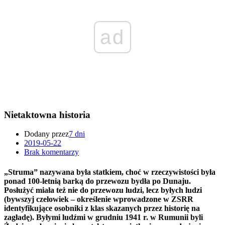
ad
Nietaktowna historia
Dodany przez
7 dni
2019-05-22
Brak komentarzy
„Struma” nazywana była statkiem, choć w rzeczywistości była
ponad 100-letnią barką do przewozu bydła po Dunaju.
Posłużyć miała też nie do przewozu ludzi, lecz byłych ludzi
(bywszyj czełowiek – określenie wprowadzone w ZSRR
identyfikujące osobniki z klas skazanych przez historię na
zagładę). Byłymi ludźmi w grudniu 1941 r. w Rumunii byli