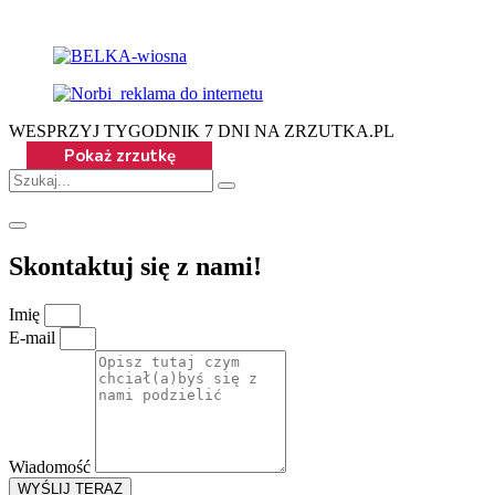
WESPRZYJ TYGODNIK 7 DNI NA ZRZUTKA.PL
Skontaktuj się z nami!
Imię
E-mail
Wiadomość
WYŚLIJ TERAZ