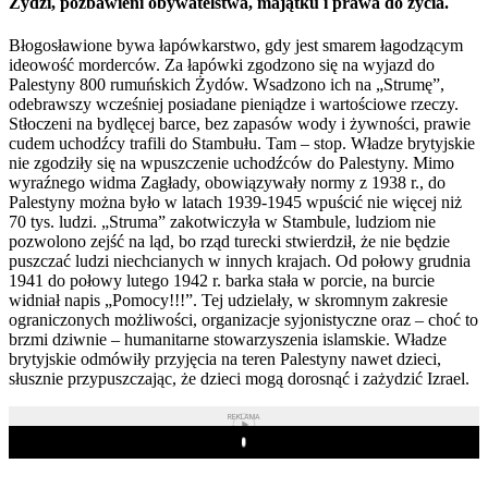
Żydzi, pozbawieni obywatelstwa, majątku i prawa do życia.
Błogosławione bywa łapówkarstwo, gdy jest smarem łagodzącym
ideowość morderców. Za łapówki zgodzono się na wyjazd do
Palestyny 800 rumuńskich Żydów. Wsadzono ich na „Strumę”,
odebrawszy wcześniej posiadane pieniądze i wartościowe rzeczy.
Stłoczeni na bydlęcej barce, bez zapasów wody i żywności, prawie
cudem uchodźcy trafili do Stambułu. Tam – stop. Władze brytyjskie
nie zgodziły się na wpuszczenie uchodźców do Palestyny. Mimo
wyraźnego widma Zagłady, obowiązywały normy z 1938 r., do
Palestyny można było w latach 1939-1945 wpuścić nie więcej niż
70 tys. ludzi. „Struma” zakotwiczyła w Stambule, ludziom nie
pozwolono zejść na ląd, bo rząd turecki stwierdził, że nie będzie
puszczać ludzi niechcianych w innych krajach. Od połowy grudnia
1941 do połowy lutego 1942 r. barka stała w porcie, na burcie
widniał napis „Pomocy!!!”. Tej udzielały, w skromnym zakresie
ograniczonych możliwości, organizacje syjonistyczne oraz – choć to
brzmi dziwnie – humanitarne stowarzyszenia islamskie. Władze
brytyjskie odmówiły przyjęcia na teren Palestyny nawet dzieci,
słusznie przypuszczając, że dzieci mogą dorosnąć i zażydzić Izrael.
REKLAMA
Play