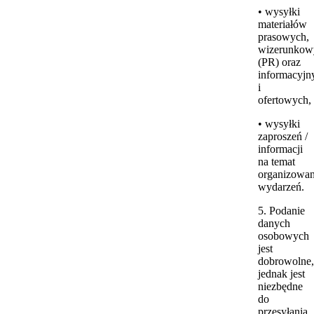
• wysyłki
materiałów
prasowych,
wizerunkow
(PR) oraz
informacyjn
i
ofertowych,
• wysyłki
zaproszeń /
informacji
na temat
organizowa
wydarzeń.
5. Podanie
danych
osobowych
jest
dobrowolne,
jednak jest
niezbędne
do
przesyłania