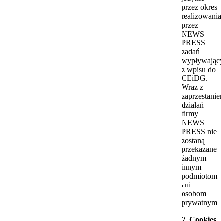
przez okres
realizowania
przez
NEWS
PRESS
zadań
wypływając
z wpisu do
CEiDG.
Wraz z
zaprzestani
działań
firmy
NEWS
PRESS nie
zostaną
przekazane
żadnym
innym
podmiotom
ani
osobom
prywatnym
2. Cookies