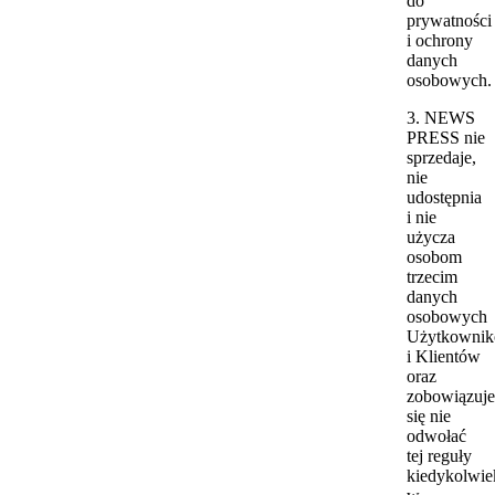
do
prywatności
i ochrony
danych
osobowych.
3. NEWS
PRESS nie
sprzedaje,
nie
udostępnia
i nie
użycza
osobom
trzecim
danych
osobowych
Użytkowni
i Klientów
oraz
zobowiązuje
się nie
odwołać
tej reguły
kiedykolwie