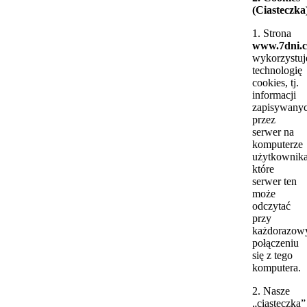
(Ciasteczka
1. Strona
www.7dni.c
wykorzystuj
technologię
cookies, tj.
informacji
zapisywany
przez
serwer na
komputerze
użytkownika
które
serwer ten
może
odczytać
przy
każdorazo
połączeniu
się z tego
komputera.
2. Nasze
„ciasteczka”