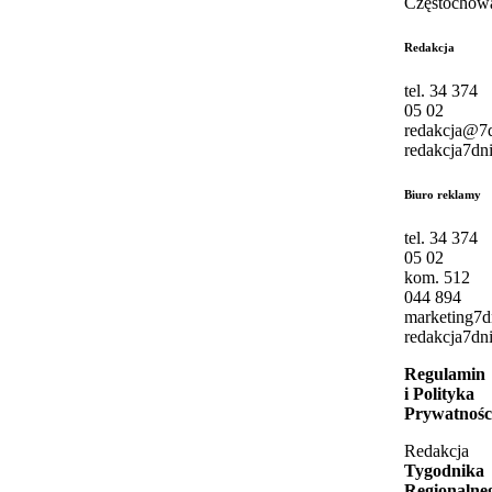
Częstochow
Redakcja
tel. 34 374
05 02
redakcja@7d
redakcja7dni
Biuro reklamy
tel. 34 374
05 02
kom. 512
044 894
marketing7
redakcja7dni
Regulamin
i Polityka
Prywatnośc
Redakcja
Tygodnika
Regionalne