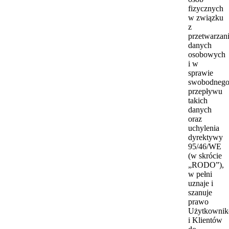
fizycznych
w związku
z
przetwarzan
danych
osobowych
i w
sprawie
swobodneg
przepływu
takich
danych
oraz
uchylenia
dyrektywy
95/46/WE
(w skrócie
„RODO”),
w pełni
uznaje i
szanuje
prawo
Użytkowni
i Klientów