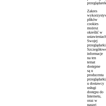
przeglądarek
Zakres
wykorzysty
plików
cookies
możesz
określić w
ustawieniac
Swojej
przeglądarki
Szczegółow
informacje
na ten
temat
dostępne
są u
producenta
przeglądarki
u dostawcy
usługi
dostępu do
Internetu,
oraz w
naszej