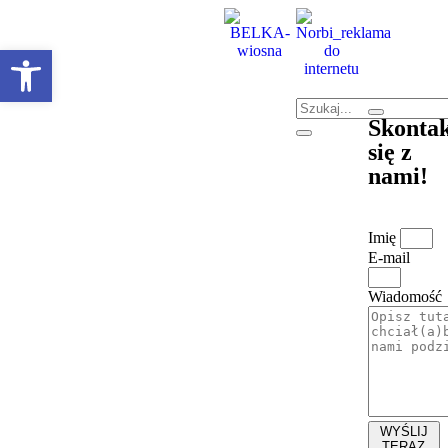
Otwórz pasek narzędzi
Skontak
się z
nami!
Imię
E-mail
Wiadomość
WYŚLIJ
TERAZ