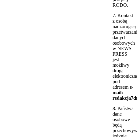
RODO.
7. Kontakt
z osobą
nadzorującą
przetwarzan
danych
osobowych
w NEWS
PRESS
jest
możliwy
drogą
elektroniczn
pod
adresem
e-
mail:
redakcja7dn
8. Państwa
dane
osobowe
będą
przechowyw
jedynie