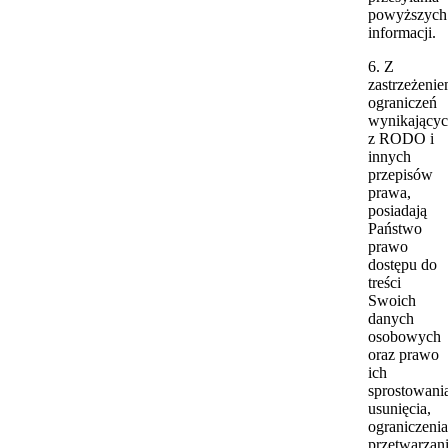
powyższych
informacji.
6. Z
zastrzeżeni
ograniczeń
wynikający
z RODO i
innych
przepisów
prawa,
posiadają
Państwo
prawo
dostępu do
treści
Swoich
danych
osobowych
oraz prawo
ich
sprostowani
usunięcia,
ograniczenia
przetwarzani