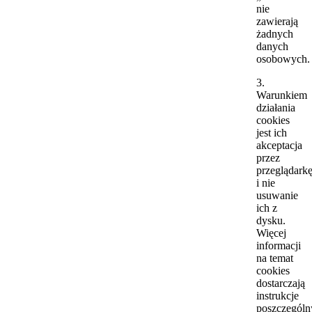
nie
zawierają
żadnych
danych
osobowych.
3.
Warunkiem
działania
cookies
jest ich
akceptacja
przez
przeglądark
i nie
usuwanie
ich z
dysku.
Więcej
informacji
na temat
cookies
dostarczają
instrukcje
poszczególn