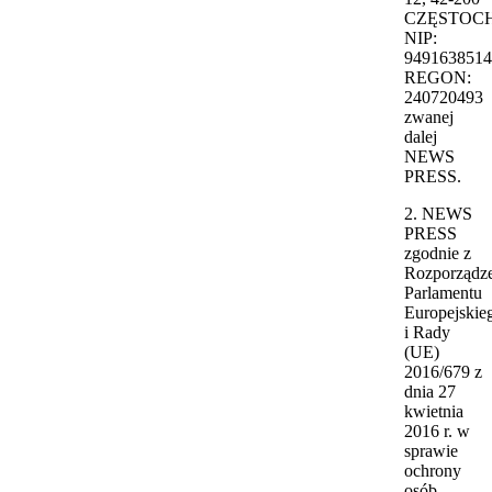
CZĘSTOC
NIP:
9491638514
REGON:
240720493
zwanej
dalej
NEWS
PRESS.
2. NEWS
PRESS
zgodnie z
Rozporządz
Parlamentu
Europejskie
i Rady
(UE)
2016/679 z
dnia 27
kwietnia
2016 r. w
sprawie
ochrony
osób