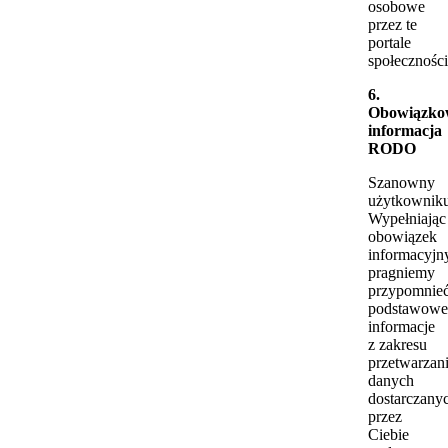
osobowe
przez te
portale
społecznośc
6.
Obowiązko
informacja
RODO
Szanowny
użytkownik
Wypełniając
obowiązek
informacyjn
pragniemy
przypomnie
podstawowe
informacje
z zakresu
przetwarzan
danych
dostarczany
przez
Ciebie