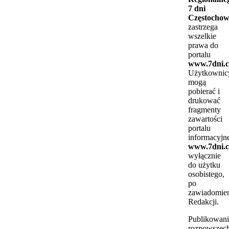
7 dni
Częstocho
zastrzega
wszelkie
prawa do
portalu
www.7dni.c
Użytkownic
mogą
pobierać i
drukować
fragmenty
zawartości
portalu
informacyjn
www.7dni.c
wyłącznie
do użytku
osobistego,
po
zawiadomie
Redakcji.
Publikowani
rozpowszech