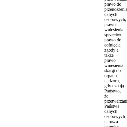
prawo do
przenoszeni
danych
osobowych,
prawo
wniesienia
sprzeciwu,
prawo do
cofnięcia
zgody a
także
prawo
wniesienia
skargi do
organu
nadzoru,
gdy uznają
Państwo,
że
przetwarzan
Państwa
danych
osobowych
narusza
przepisy