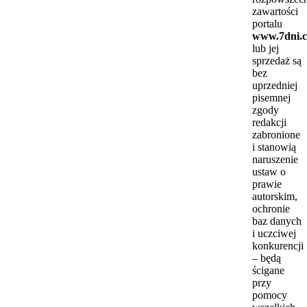
zawartości
portalu
www.7dni.c
lub jej
sprzedaż są
bez
uprzedniej
pisemnej
zgody
redakcji
zabronione
i stanowią
naruszenie
ustaw o
prawie
autorskim,
ochronie
baz danych
i uczciwej
konkurencji
– będą
ścigane
przy
pomocy