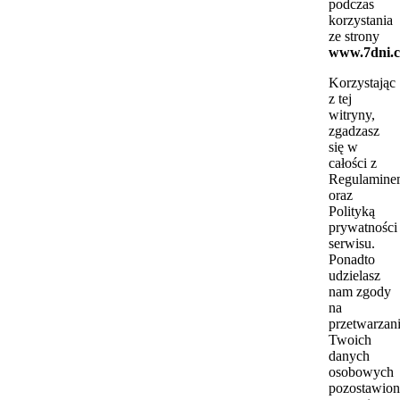
podczas
korzystania
ze strony
www.7dni.c
Korzystając
z tej
witryny,
zgadzasz
się w
całości z
Regulamine
oraz
Polityką
prywatności
serwisu.
Ponadto
udzielasz
nam zgody
na
przetwarzan
Twoich
danych
osobowych
pozostawio