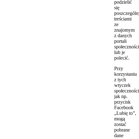
podzielić
się
poszczegól
treściami
ze
znajomym
z danych
portali
społecznośc
lub je
polecić.
Przy
korzystaniu
z tych
wtyczek
społecznośc
jak np.
przycisk
Facebook
„Lubię to”,
mogą
zostać
pobrane
dane