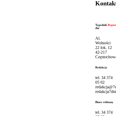
Kontak
Tygodnik
Regio
dni
Al.
Wolności
22 lok. 12
42-217
Częstochow
Redakcja
tel. 34 374
05 02
redakcja@7d
redakcja7dni
Biuro reklamy
tel. 34 374