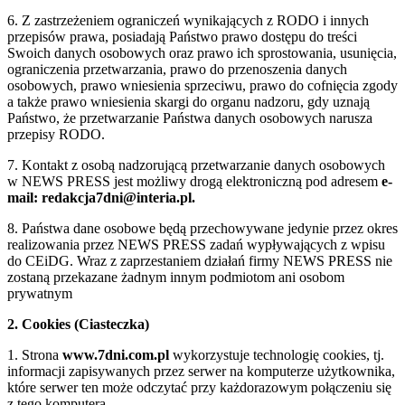
6. Z zastrzeżeniem ograniczeń wynikających z RODO i innych
przepisów prawa, posiadają Państwo prawo dostępu do treści
Swoich danych osobowych oraz prawo ich sprostowania, usunięcia,
ograniczenia przetwarzania, prawo do przenoszenia danych
osobowych, prawo wniesienia sprzeciwu, prawo do cofnięcia zgody
a także prawo wniesienia skargi do organu nadzoru, gdy uznają
Państwo, że przetwarzanie Państwa danych osobowych narusza
przepisy RODO.
7. Kontakt z osobą nadzorującą przetwarzanie danych osobowych
w NEWS PRESS jest możliwy drogą elektroniczną pod adresem
e-
mail: redakcja7dni@interia.pl.
8. Państwa dane osobowe będą przechowywane jedynie przez okres
realizowania przez NEWS PRESS zadań wypływających z wpisu
do CEiDG. Wraz z zaprzestaniem działań firmy NEWS PRESS nie
zostaną przekazane żadnym innym podmiotom ani osobom
prywatnym
2. Cookies (Ciasteczka)
1. Strona
www.7dni.com.pl
wykorzystuje technologię cookies, tj.
informacji zapisywanych przez serwer na komputerze użytkownika,
które serwer ten może odczytać przy każdorazowym połączeniu się
z tego komputera.