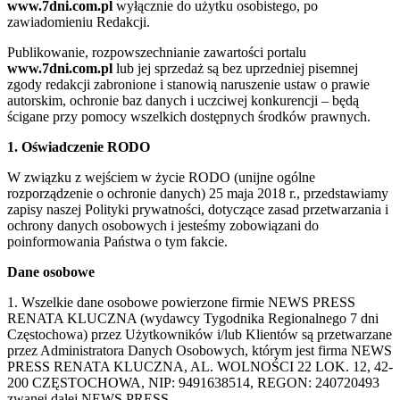
www.7dni.com.pl
wyłącznie do użytku osobistego, po
zawiadomieniu Redakcji.
Publikowanie, rozpowszechnianie zawartości portalu
www.7dni.com.pl
lub jej sprzedaż są bez uprzedniej pisemnej
zgody redakcji zabronione i stanowią naruszenie ustaw o prawie
autorskim, ochronie baz danych i uczciwej konkurencji – będą
ścigane przy pomocy wszelkich dostępnych środków prawnych.
1. Oświadczenie RODO
W związku z wejściem w życie RODO (unijne ogólne
rozporządzenie o ochronie danych) 25 maja 2018 r., przedstawiamy
zapisy naszej Polityki prywatności, dotyczące zasad przetwarzania i
ochrony danych osobowych i jesteśmy zobowiązani do
poinformowania Państwa o tym fakcie.
Dane osobowe
1. Wszelkie dane osobowe powierzone firmie NEWS PRESS
RENATA KLUCZNA (wydawcy Tygodnika Regionalnego 7 dni
Częstochowa) przez Użytkowników i/lub Klientów są przetwarzane
przez Administratora Danych Osobowych, którym jest firma NEWS
PRESS RENATA KLUCZNA, AL. WOLNOŚCI 22 LOK. 12, 42-
200 CZĘSTOCHOWA, NIP: 9491638514, REGON: 240720493
zwanej dalej NEWS PRESS.