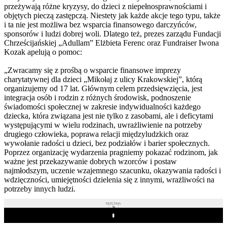
przeżywają różne kryzysy, do dzieci z niepełnosprawnościami i
objętych pieczą zastępczą. Niestety jak każde akcje tego typu, także
i ta nie jest możliwa bez wsparcia finansowego darczyńców,
sponsorów i ludzi dobrej woli. Dlatego też, prezes zarządu Fundacji
Chrześcijańskiej „Adullam” Elżbieta Ferenc oraz Fundraiser Iwona
Kozak apelują o pomoc:
„Zwracamy się z prośbą o wsparcie finansowe imprezy
charytatywnej dla dzieci „Mikołaj z ulicy Krakowskiej”, którą
organizujemy od 17 lat. Głównym celem przedsięwzięcia, jest
integracja osób i rodzin z różnych środowisk, podnoszenie
świadomości społecznej w zakresie indywidualności każdego
dziecka, która związana jest nie tylko z zasobami, ale i deficytami
występującymi w wielu rodzinach, uwrażliwienie na potrzeby
drugiego człowieka, poprawa relacji międzyludzkich oraz
wywołanie radości u dzieci, bez podziałów i barier społecznych.
Poprzez organizację wydarzenia pragniemy pokazać rodzinom, jak
ważne jest przekazywanie dobrych wzorców i postaw
najmłodszym, uczenie wzajemnego szacunku, okazywania radości i
wdzięczności, umiejętności dzielenia się z innymi, wrażliwości na
potrzeby innych ludzi.
REKLAMA
Play