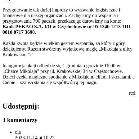
Przygotowanie tak dużej imprezy to wyzwanie logistyczne i
finansowe dla naszej organizacji. Zachęcamy do wsparcia i
przygotowania 700 paczek, przekazując darowizny na konto:
Bank PEKAO S.A. I/O w Częstochowie nr 95 1240 1213 1111
0010 0717 3690.
Każda kwota będzie wielkim gestem wsparcia, za który z góry
dziękujemy. Razem stwórzmy wyjątkową magię „Mikołaja z ulicy
Krakowskiej”.”
Inauguracja akcji odbędzie się 1 grudnia o godzinie 16.00 w
„Chatce Mikołaja” przy ul. Krakowskiej 34 w Częstochowie.
Dzieci czeka magiczne spotkanie z Mikołajem, elfami i skrzatami, a
Ciebie – szansa stania się współtwórcą tej magii.
red.
Udostępnij:
3 komentarzy
ola
2023-11-14 at 10:27