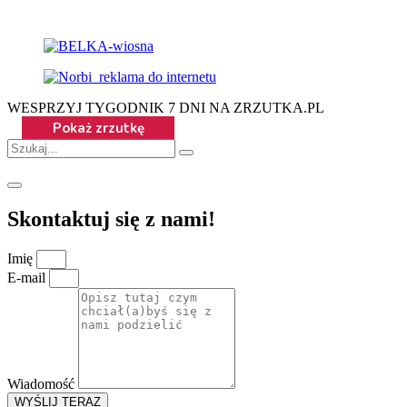
WESPRZYJ TYGODNIK 7 DNI NA ZRZUTKA.PL
Skontaktuj się z nami!
Imię
E-mail
Wiadomość
WYŚLIJ TERAZ