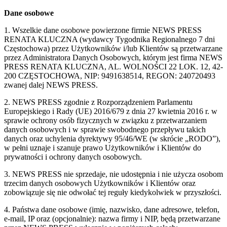
Dane osobowe
1. Wszelkie dane osobowe powierzone firmie NEWS PRESS
RENATA KLUCZNA (wydawcy Tygodnika Regionalnego 7 dni
Częstochowa) przez Użytkowników i/lub Klientów są przetwarzane
przez Administratora Danych Osobowych, którym jest firma NEWS
PRESS RENATA KLUCZNA, AL. WOLNOŚCI 22 LOK. 12, 42-
200 CZĘSTOCHOWA, NIP: 9491638514, REGON: 240720493
zwanej dalej NEWS PRESS.
2. NEWS PRESS zgodnie z Rozporządzeniem Parlamentu
Europejskiego i Rady (UE) 2016/679 z dnia 27 kwietnia 2016 r. w
sprawie ochrony osób fizycznych w związku z przetwarzaniem
danych osobowych i w sprawie swobodnego przepływu takich
danych oraz uchylenia dyrektywy 95/46/WE (w skrócie „RODO”),
w pełni uznaje i szanuje prawo Użytkowników i Klientów do
prywatności i ochrony danych osobowych.
3. NEWS PRESS nie sprzedaje, nie udostępnia i nie użycza osobom
trzecim danych osobowych Użytkowników i Klientów oraz
zobowiązuje się nie odwołać tej reguły kiedykolwiek w przyszłości.
4. Państwa dane osobowe (imię, nazwisko, dane adresowe, telefon,
e-mail, IP oraz (opcjonalnie): nazwa firmy i NIP, będą przetwarzane