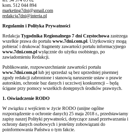
kom. 512 044 894
marketing7dni@gmail.com
redakcja7dni@interia.pl
Regulamin i Polityka Prywatności
Redakcja
Tygodnika Regionalnego 7 dni Częstochowa
zastrzega
wszelkie prawa do portalu
www.7dni.com.pl
. Użytkownicy mogą
pobierać i drukować fragmenty zawartości portalu informacyjnego
www.7dni.com.pl
wyłącznie do użytku osobistego, po
zawiadomieniu Redakcji.
Publikowanie, rozpowszechnianie zawartości portalu
www.7dni.com.pl
lub jej sprzedaż są bez uprzedniej pisemnej
zgody redakcji zabronione i stanowią naruszenie ustaw o prawie
autorskim, ochronie baz danych i uczciwej konkurencji – będą
ścigane przy pomocy wszelkich dostępnych środków prawnych.
1. Oświadczenie RODO
W związku z wejściem w życie RODO (unijne ogólne
rozporządzenie o ochronie danych) 25 maja 2018 r., przedstawiamy
zapisy naszej Polityki prywatności, dotyczące zasad przetwarzania i
ochrony danych osobowych i jesteśmy zobowiązani do
poinformowania Państwa o tym fakcie.