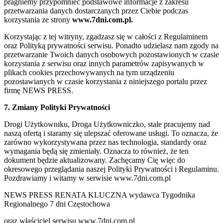
pragniemy przypomnieć podstawowe informacje z zakresu
przetwarzania danych dostarczanych przez Ciebie podczas
korzystania ze strony
www.7dni.com.pl.
Korzystając z tej witryny, zgadzasz się w całości z Regulaminem
oraz Polityką prywatności serwisu. Ponadto udzielasz nam zgody na
przetwarzanie Twoich danych osobowych pozostawionych w czasie
korzystania z serwisu oraz innych parametrów zapisywanych w
plikach cookies przechowywanych na tym urządzeniu
pozostawianych w czasie korzystania z niniejszego portalu przez
firmę NEWS PRESS.
7. Zmiany Polityki Prywatności
Drogi Użytkowniku, Droga Użytkowniczko, stale pracujemy nad
naszą ofertą i staramy się ulepszać oferowane usługi. To oznacza, że
zarówno wykorzystywana przez nas technologia, standardy oraz
wymagania będą się zmieniały. Oznacza to również, że ten
dokument będzie aktualizowany. Zachęcamy Cię więc do
okresowego przeglądania naszej Polityki Prywatności i Regulaminu.
Pozdrawiamy i witamy w serwisie www.7dni.com.pl
NEWS PRESS RENATA KLUCZNA wydawca Tygodnika
Regionalnego 7 dni Częstochowa
oraz właściciel serwisu www.7dni.com.pl