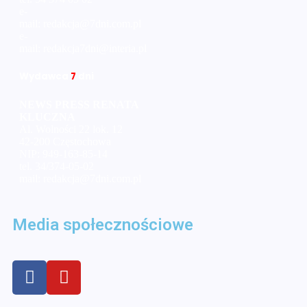
e-
mail:
redakcja@7dni.com.pl
e-
mail:
redakcja7dni@interia.pl
Wyd
awca
7
dni
NEWS PRESS RENATA
KLUCZNA
Al. Wolności 22 lok. 12
42-200 Częstochowa
NIP: 949-163-85-14
tel. 34/374-05-02
mail: redakcja@7dni.com.pl
Media społecznościowe