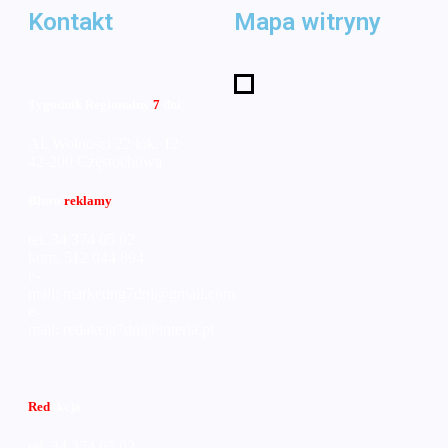
Kontakt
Mapa witryny
Tygodnik Regionalny
7
dni
Al. Wolności 22 lok. 12
42-200 Częstochowa
Biuro
reklamy
tel. 34 374 05 02
kom. 512 044 894
e-
mail:
marketing7dni@gmail.com
e-
mail:
redakcja7dni@interia.pl
Red
akcja
tel. 34 374 05 02