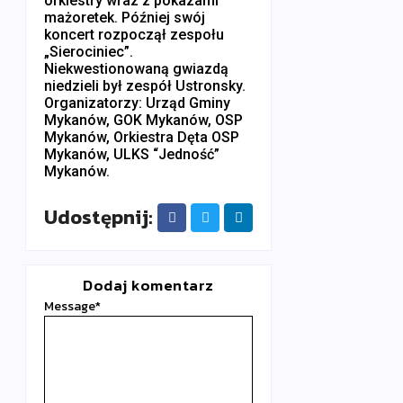
orkiestry wraz z pokazami
mażoretek. Później swój
koncert rozpoczął zespołu
„Sierociniec”.
Niekwestionowaną gwiazdą
niedzieli był zespół Ustronsky.
Organizatorzy: Urząd Gminy
Mykanów, GOK Mykanów, OSP
Mykanów, Orkiestra Dęta OSP
Mykanów, ULKS “Jedność”
Mykanów.
Udostępnij:
Dodaj komentarz
Message
*