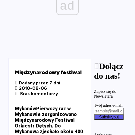
ad
Dołącz
Międzynarodowy festiwal
do nas!
7 dni
Dodany przez
2010-08-06
Zapisz się do
Brak komentarzy
Newsletera
Twój adres e-mail
MykanówPierwszy raz w
Mykanowie zorganizowano
Subskrybuj
Międzynarodowy Festiwal
Orkiestr Dętych. Do
Mykanowa zjechało około 400
Archiwum