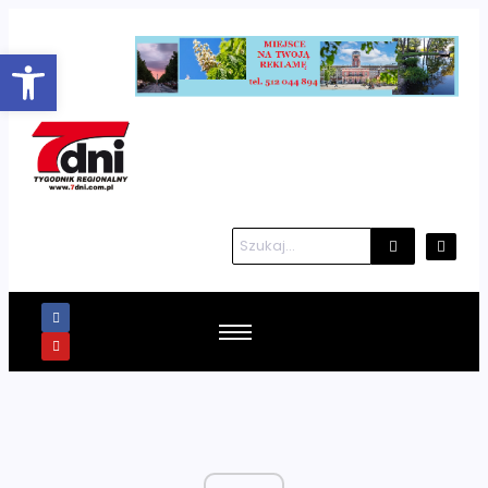
Otwórz pasek narzędzi