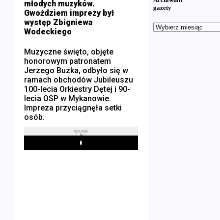
młodych muzyków.
gazety
Gwoździem imprezy był
występ Zbigniewa
Wodeckiego
Muzyczne święto, objęte
honorowym patronatem
Jerzego Buzka, odbyło się w
ramach obchodów Jubileuszu
100-lecia Orkiestry Dętej i 90-
lecia OSP w Mykanowie.
Impreza przyciągnęła setki
osób.
REKLAMA
Play