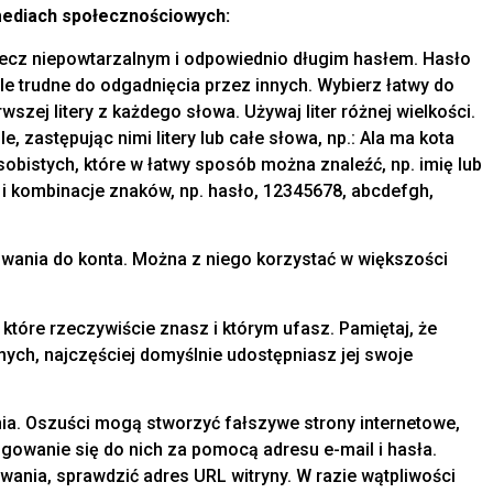
mediach społecznościowych:
ecz niepowtarzalnym i odpowiednio długim hasłem. Hasło
le trudne do odgadnięcia przez innych. Wybierz łatwy do
rwszej litery z każdego słowa. Używaj liter różnej wielkości.
e, zastępując nimi litery lub całe słowa, np.: Ala ma kota
bistych, które w łatwy sposób można znaleźć, np. imię lub
 i kombinacje znaków, np. hasło, 12345678, abcdefgh,
wania do konta. Można z niego korzystać w większości
które rzeczywiście znasz i którym ufasz. Pamiętaj, że
ch, najczęściej domyślnie udostępniasz jej swoje
nia. Oszuści mogą stworzyć fałszywe strony internetowe,
logowanie się do nich za pomocą adresu e-mail i hasła.
ania, sprawdzić adres URL witryny. W razie wątpliwości