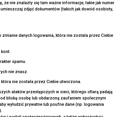
ię, że nie znalazły się tam ważne informacje, takie jak numer
ie umieszczaj zdjęć dokumentów (takich jak dowód osobisty,
 zmianie danych logowania, która nie została przez Ciebie
 kont.
rakter spamu.
ych nie znasz.
 która nie została przez Ciebie utworzona.
szych ataków przestępczych w sieci, którego ofiarą padają
 pod bliską osobę lub obdarzoną zaufaniem społecznym
 aby wyłudzić prywatne lub poufne dane (np. logowania
).
ów i portali społecznościowych, a także wykorzystują