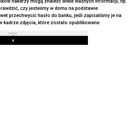
ików hakerzy mogą znaleźć wiele ważnych informacji, np.
rawdzić, czy jesteśmy w domu na podstawie
wet przechwycić hasło do banku, jeśli zapisaliśmy je na
 w kadrze zdjęcia, które zostało opublikowane.
REKLAMA
Play