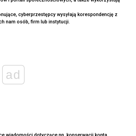
onujące, cyberprzestępcy wysyłają korespondencję z
h nam osób, firm lub instytucji.
ad
ce wiadomości dotyczące np. konserwacji konta,