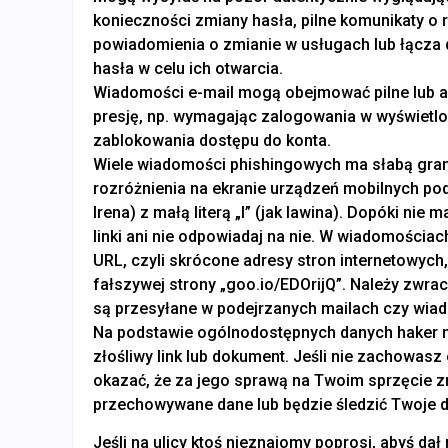
konieczności zmiany hasła, pilne komunikaty o
powiadomienia o zmianie w usługach lub łącza
hasła w celu ich otwarcia.
Wiadomości e-mail mogą obejmować pilne lub au
presję, np. wymagając zalogowania w wyświetl
zablokowania dostępu do konta.
Wiele wiadomości phishingowych ma słabą gramat
rozróżnienia na ekranie urządzeń mobilnych podo
Irena) z małą literą „l” (jak lawina). Dopóki nie
linki ani nie odpowiadaj na nie. W wiadomościa
URL, czyli skrócone adresy stron internetowych
fałszywej strony „goo.io/EDOrijQ”. Należy zwra
są przesyłane w podejrzanych mailach czy wi
Na podstawie ogólnodostępnych danych haker 
złośliwy link lub dokument. Jeśli nie zachowasz 
okazać, że za jego sprawą na Twoim sprzęcie z
przechowywane dane lub będzie śledzić Twoje d
Jeśli na ulicy ktoś nieznajomy poprosi, abyś dał