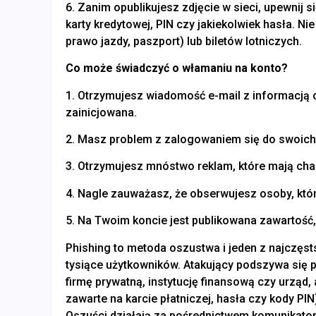
6. Zanim opublikujesz zdjęcie w sieci, upewnij s
karty kredytowej, PIN czy jakiekolwiek hasła. N
prawo jazdy, paszport) lub biletów lotniczych.
Co może świadczyć o włamaniu na konto?
1. Otrzymujesz wiadomość e-mail z informacją o
zainicjowana.
2. Masz problem z zalogowaniem się do swoich
3. Otrzymujesz mnóstwo reklam, które mają cha
4. Nagle zauważasz, że obserwujesz osoby, któr
5. Na Twoim koncie jest publikowana zawartość,
Phishing to metoda oszustwa i jeden z najczęst
tysiące użytkowników. Atakujący podszywa się
firmę prywatną, instytucję finansową czy urząd,
zawarte na karcie płatniczej, hasła czy kody PIN
Oszuści działają za pośrednictwem komunikator