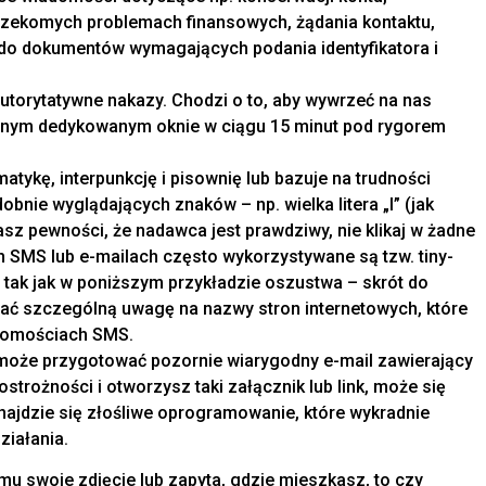
 rzekomych problemach finansowych, żądania kontaktu,
 do dokumentów wymagających podania identyfikatora i
torytatywne nakazy. Chodzi o to, aby wywrzeć na nas
onym dedykowanym oknie w ciągu 15 minut pod rygorem
ykę, interpunkcję i pisownię lub bazuje na trudności
bnie wyglądających znaków – np. wielka litera „I” (jak
 masz pewności, że nadawca jest prawdziwy, nie klikaj w żadne
ch SMS lub e-mailach często wykorzystywane są tzw. tiny-
, tak jak w poniższym przykładzie oszustwa – skrót do
cać szczególną uwagę na nazwy stron internetowych, które
adomościach SMS.
może przygotować pozornie wiarygodny e-mail zawierający
ostrożności i otworzysz taki załącznik lub link, może się
najdzie się złośliwe oprogramowanie, które wykradnie
ziałania.
 mu swoje zdjęcie lub zapyta, gdzie mieszkasz, to czy