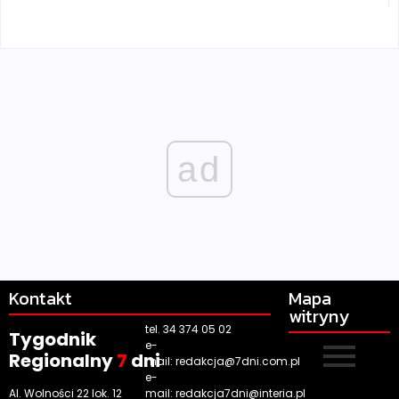
ad
Kontakt
Mapa
witryny
tel. 34 374 05 02
Tygodnik
e-
Regionalny
7
dni
mail:
redakcja@7dni.com.pl
e-
Al. Wolności 22 lok. 12
mail:
redakcja7dni@interia.pl