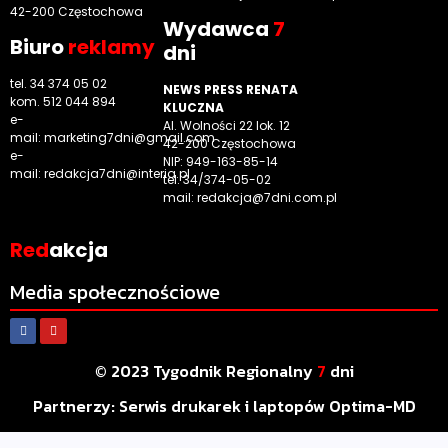
42-200 Częstochowa
Wyd
awca
7
Biuro
reklamy
dni
tel. 34 374 05 02
NEWS PRESS RENATA
kom. 512 044 894
KLUCZNA
e-
Al. Wolności 22 lok. 12
mail:
marketing7dni@gmail.com
42-200 Częstochowa
e-
NIP: 949-163-85-14
mail:
redakcja7dni@interia.pl
tel. 34/374-05-02
mail: redakcja@7dni.com.pl
Red
akcja
Media społecznościowe
© 2023 Tygodnik Regionalny
7
dni
Partnerzy:
Serwis drukarek i laptopów Optima-MD