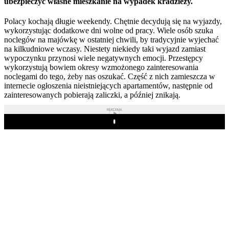
ubezpieczyć własne mieszkanie na wypadek kradzieży.
Polacy kochają długie weekendy. Chętnie decydują się na wyjazdy,
wykorzystując dodatkowe dni wolne od pracy. Wiele osób szuka
noclegów na majówkę w ostatniej chwili, by tradycyjnie wyjechać
na kilkudniowe wczasy. Niestety niekiedy taki wyjazd zamiast
wypoczynku przynosi wiele negatywnych emocji. Przestępcy
wykorzystują bowiem okresy wzmożonego zainteresowania
noclegami do tego, żeby nas oszukać. Część z nich zamieszcza w
internecie ogłoszenia nieistniejących apartamentów, następnie od
zainteresowanych pobierają zaliczki, a później znikają.
REKLAMA
Play