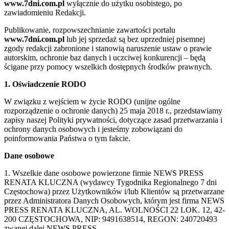
www.7dni.com.pl
wyłącznie do użytku osobistego, po
zawiadomieniu Redakcji.
Publikowanie, rozpowszechnianie zawartości portalu
www.7dni.com.pl
lub jej sprzedaż są bez uprzedniej pisemnej
zgody redakcji zabronione i stanowią naruszenie ustaw o prawie
autorskim, ochronie baz danych i uczciwej konkurencji – będą
ścigane przy pomocy wszelkich dostępnych środków prawnych.
1. Oświadczenie RODO
W związku z wejściem w życie RODO (unijne ogólne
rozporządzenie o ochronie danych) 25 maja 2018 r., przedstawiamy
zapisy naszej Polityki prywatności, dotyczące zasad przetwarzania i
ochrony danych osobowych i jesteśmy zobowiązani do
poinformowania Państwa o tym fakcie.
Dane osobowe
1. Wszelkie dane osobowe powierzone firmie NEWS PRESS
RENATA KLUCZNA (wydawcy Tygodnika Regionalnego 7 dni
Częstochowa) przez Użytkowników i/lub Klientów są przetwarzane
przez Administratora Danych Osobowych, którym jest firma NEWS
PRESS RENATA KLUCZNA, AL. WOLNOŚCI 22 LOK. 12, 42-
200 CZĘSTOCHOWA, NIP: 9491638514, REGON: 240720493
zwanej dalej NEWS PRESS.