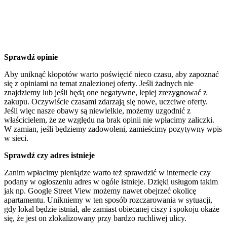
Sprawdź opinie
Aby uniknąć kłopotów warto poświęcić nieco czasu, aby zapoznać
się z opiniami na temat znalezionej oferty. Jeśli żadnych nie
znajdziemy lub jeśli będą one negatywne, lepiej zrezygnować z
zakupu. Oczywiście czasami zdarzają się nowe, uczciwe oferty.
Jeśli więc nasze obawy są niewielkie, możemy uzgodnić z
właścicielem, że ze względu na brak opinii nie wpłacimy zaliczki.
W zamian, jeśli będziemy zadowoleni, zamieścimy pozytywny wpis
w sieci.
Sprawdź czy adres istnieje
Zanim wpłacimy pieniądze warto też sprawdzić w internecie czy
podany w ogłoszeniu adres w ogóle istnieje. Dzięki usługom takim
jak np. Google Street View możemy nawet obejrzeć okolicę
apartamentu. Unikniemy w ten sposób rozczarowania w sytuacji,
gdy lokal będzie istniał, ale zamiast obiecanej ciszy i spokoju okaże
się, że jest on zlokalizowany przy bardzo ruchliwej ulicy.