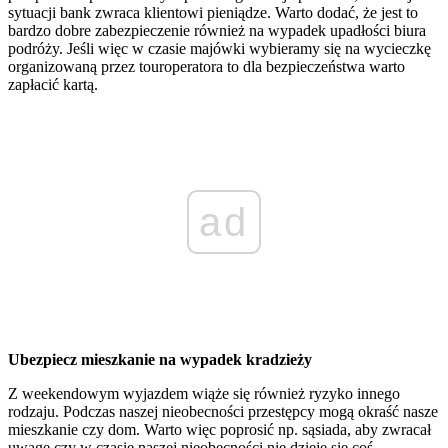
sytuacji bank zwraca klientowi pieniądze. Warto dodać, że jest to
bardzo dobre zabezpieczenie również na wypadek upadłości biura
podróży. Jeśli więc w czasie majówki wybieramy się na wycieczkę
organizowaną przez touroperatora to dla bezpieczeństwa warto
zapłacić kartą.
ad
Ubezpiecz mieszkanie na wypadek kradzieży
Z weekendowym wyjazdem wiąże się również ryzyko innego
rodzaju. Podczas naszej nieobecności przestępcy mogą okraść nasze
mieszkanie czy dom. Warto więc poprosić np. sąsiada, aby zwracał
uwagę czy w czasie naszej nieobecności nie dzieje się coś