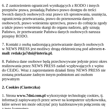
6. Z zastrzeżeniem ograniczeń wynikających z RODO i innych
przepisów prawa, posiadają Państwo prawo dostępu do treści
Swoich danych osobowych oraz prawo ich sprostowania, usunięcia,
ograniczenia przetwarzania, prawo do przenoszenia danych
osobowych, prawo wniesienia sprzeciwu, prawo do cofnięcia zgody
a także prawo wniesienia skargi do organu nadzoru, gdy uznają
Państwo, że przetwarzanie Państwa danych osobowych narusza
przepisy RODO.
7. Kontakt z osobą nadzorującą przetwarzanie danych osobowych
w NEWS PRESS jest możliwy drogą elektroniczną pod adresem
e-
mail: redakcja7dni@interia.pl.
8. Państwa dane osobowe będą przechowywane jedynie przez okres
realizowania przez NEWS PRESS zadań wypływających z wpisu
do CEiDG. Wraz z zaprzestaniem działań firmy NEWS PRESS nie
zostaną przekazane żadnym innym podmiotom ani osobom
prywatnym
2. Cookies (Ciasteczka)
1. Strona
www.7dni.com.pl
wykorzystuje technologię cookies, tj.
informacji zapisywanych przez serwer na komputerze użytkownika,
które serwer ten może odczytać przy każdorazowym połączeniu się
z tego komputera.