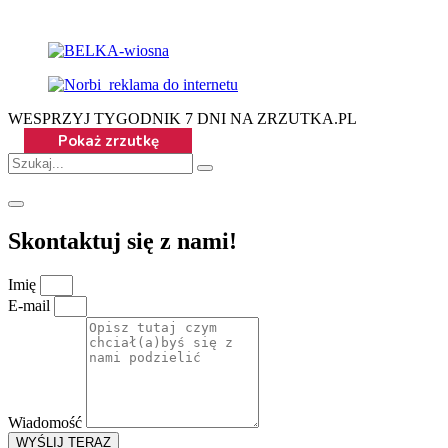
WESPRZYJ TYGODNIK 7 DNI NA ZRZUTKA.PL
Skontaktuj się z nami!
Imię
E-mail
Wiadomość
WYŚLIJ TERAZ