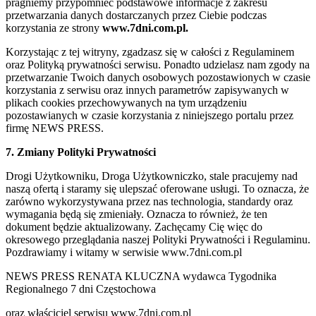
pragniemy przypomnieć podstawowe informacje z zakresu
przetwarzania danych dostarczanych przez Ciebie podczas
korzystania ze strony
www.7dni.com.pl.
Korzystając z tej witryny, zgadzasz się w całości z Regulaminem
oraz Polityką prywatności serwisu. Ponadto udzielasz nam zgody na
przetwarzanie Twoich danych osobowych pozostawionych w czasie
korzystania z serwisu oraz innych parametrów zapisywanych w
plikach cookies przechowywanych na tym urządzeniu
pozostawianych w czasie korzystania z niniejszego portalu przez
firmę NEWS PRESS.
7. Zmiany Polityki Prywatności
Drogi Użytkowniku, Droga Użytkowniczko, stale pracujemy nad
naszą ofertą i staramy się ulepszać oferowane usługi. To oznacza, że
zarówno wykorzystywana przez nas technologia, standardy oraz
wymagania będą się zmieniały. Oznacza to również, że ten
dokument będzie aktualizowany. Zachęcamy Cię więc do
okresowego przeglądania naszej Polityki Prywatności i Regulaminu.
Pozdrawiamy i witamy w serwisie www.7dni.com.pl
NEWS PRESS RENATA KLUCZNA wydawca Tygodnika
Regionalnego 7 dni Częstochowa
oraz właściciel serwisu www.7dni.com.pl