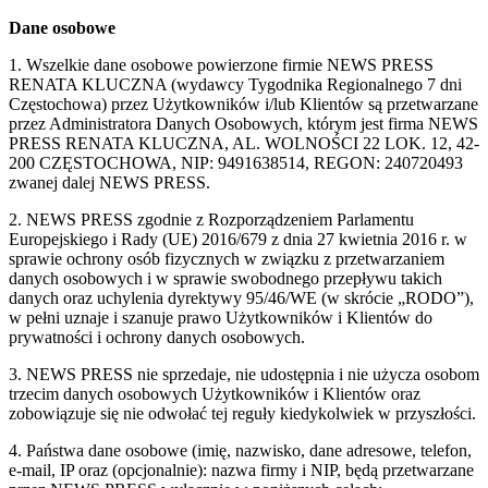
Dane osobowe
1. Wszelkie dane osobowe powierzone firmie NEWS PRESS
RENATA KLUCZNA (wydawcy Tygodnika Regionalnego 7 dni
Częstochowa) przez Użytkowników i/lub Klientów są przetwarzane
przez Administratora Danych Osobowych, którym jest firma NEWS
PRESS RENATA KLUCZNA, AL. WOLNOŚCI 22 LOK. 12, 42-
200 CZĘSTOCHOWA, NIP: 9491638514, REGON: 240720493
zwanej dalej NEWS PRESS.
2. NEWS PRESS zgodnie z Rozporządzeniem Parlamentu
Europejskiego i Rady (UE) 2016/679 z dnia 27 kwietnia 2016 r. w
sprawie ochrony osób fizycznych w związku z przetwarzaniem
danych osobowych i w sprawie swobodnego przepływu takich
danych oraz uchylenia dyrektywy 95/46/WE (w skrócie „RODO”),
w pełni uznaje i szanuje prawo Użytkowników i Klientów do
prywatności i ochrony danych osobowych.
3. NEWS PRESS nie sprzedaje, nie udostępnia i nie użycza osobom
trzecim danych osobowych Użytkowników i Klientów oraz
zobowiązuje się nie odwołać tej reguły kiedykolwiek w przyszłości.
4. Państwa dane osobowe (imię, nazwisko, dane adresowe, telefon,
e-mail, IP oraz (opcjonalnie): nazwa firmy i NIP, będą przetwarzane