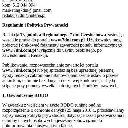
kom. 512 044 894
marketing7dni@gmail.com
redakcja7dni@interia.pl
Regulamin i Polityka Prywatności
Redakcja
Tygodnika Regionalnego 7 dni Częstochowa
zastrzega
wszelkie prawa do portalu
www.7dni.com.pl
. Użytkownicy mogą
pobierać i drukować fragmenty zawartości portalu informacyjnego
www.7dni.com.pl
wyłącznie do użytku osobistego, po
zawiadomieniu Redakcji.
Publikowanie, rozpowszechnianie zawartości portalu
www.7dni.com.pl
lub jej sprzedaż są bez uprzedniej pisemnej
zgody redakcji zabronione i stanowią naruszenie ustaw o prawie
autorskim, ochronie baz danych i uczciwej konkurencji – będą
ścigane przy pomocy wszelkich dostępnych środków prawnych.
1. Oświadczenie RODO
W związku z wejściem w życie RODO (unijne ogólne
rozporządzenie o ochronie danych) 25 maja 2018 r., przedstawiamy
zapisy naszej Polityki prywatności, dotyczące zasad przetwarzania i
ochrony danych osobowych i jesteśmy zobowiązani do
poinformowania Państwa o tym fakcie.