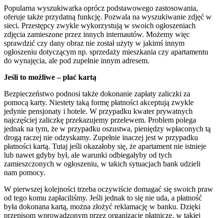
Popularna wyszukiwarka oprócz podstawowego zastosowania,
oferuje także przydatną funkcję. Pozwala na wyszukiwanie zdjęć w
sieci. Przestępcy zwykle wykorzystują w swoich ogłoszeniach
zdjęcia zamieszone przez innych internautów. Możemy więc
sprawdzić czy dany obraz nie został użyty w jakimś innym
ogłoszeniu dotyczącym np. sprzedaży mieszkania czy apartamentu
do wynajęcia, ale pod zupełnie innym adresem.
Jeśli to możliwe – płać kartą
Bezpieczeństwo podnosi także dokonanie zapłaty zaliczki za
pomocą karty. Niestety taką formę płatności akceptują zwykle
jedynie pensjonaty i hotele. W przypadku kwater prywatnych
najczęściej zaliczkę przekazujemy przelewem. Problem polega
jednak na tym, że w przypadku oszustwa, pieniędzy wpłaconych tą
drogą raczej nie odzyskamy. Zupełnie inaczej jest w przypadku
płatności kartą. Tutaj jeśli okazałoby się, że apartament nie istnieje
lub nawet gdyby był, ale warunki odbiegałyby od tych
zamieszczonych w ogłoszeniu, w takich sytuacjach bank udzieli
nam pomocy.
W pierwszej kolejności trzeba oczywiście domagać się swoich praw
od tego komu zapłaciliśmy. Jeśli jednak to się nie uda, a płatność
była dokonana kartą, można złożyć reklamację w banku. Dzięki
przepisom wprowadzonym przez organizacje płatnicze, w takiej