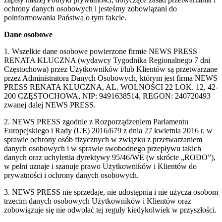
ochrony danych osobowych i jesteśmy zobowiązani do
poinformowania Państwa o tym fakcie.
Dane osobowe
1. Wszelkie dane osobowe powierzone firmie NEWS PRESS
RENATA KLUCZNA (wydawcy Tygodnika Regionalnego 7 dni
Częstochowa) przez Użytkowników i/lub Klientów są przetwarzane
przez Administratora Danych Osobowych, którym jest firma NEWS
PRESS RENATA KLUCZNA, AL. WOLNOŚCI 22 LOK. 12, 42-
200 CZĘSTOCHOWA, NIP: 9491638514, REGON: 240720493
zwanej dalej NEWS PRESS.
2. NEWS PRESS zgodnie z Rozporządzeniem Parlamentu
Europejskiego i Rady (UE) 2016/679 z dnia 27 kwietnia 2016 r. w
sprawie ochrony osób fizycznych w związku z przetwarzaniem
danych osobowych i w sprawie swobodnego przepływu takich
danych oraz uchylenia dyrektywy 95/46/WE (w skrócie „RODO”),
w pełni uznaje i szanuje prawo Użytkowników i Klientów do
prywatności i ochrony danych osobowych.
3. NEWS PRESS nie sprzedaje, nie udostępnia i nie użycza osobom
trzecim danych osobowych Użytkowników i Klientów oraz
zobowiązuje się nie odwołać tej reguły kiedykolwiek w przyszłości.