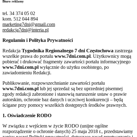
Biuro reklamy
tel. 34 374 05 02
kom. 512 044 894
marketing7dni@gmail.com
redakcja7dni@interia.pl
Regulamin i Polityka Prywatności
Redakcja
Tygodnika Regionalnego 7 dni Częstochowa
zastrzega
wszelkie prawa do portalu
www.7dni.com.pl
. Użytkownicy mogą
pobierać i drukować fragmenty zawartości portalu informacyjnego
www.7dni.com.pl
wyłącznie do użytku osobistego, po
zawiadomieniu Redakcji.
Publikowanie, rozpowszechnianie zawartości portalu
www.7dni.com.pl
lub jej sprzedaż są bez uprzedniej pisemnej
zgody redakcji zabronione i stanowią naruszenie ustaw o prawie
autorskim, ochronie baz danych i uczciwej konkurencji – będą
ścigane przy pomocy wszelkich dostępnych środków prawnych.
1. Oświadczenie RODO
W związku z wejściem w życie RODO (unijne ogólne
rozporządzenie o ochronie danych) 25 maja 2018 r., przedstawiamy
zapisy naszej Polityki prywatności, dotyczące zasad przetwarzania i