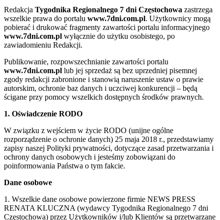
Redakcja
Tygodnika Regionalnego 7 dni Częstochowa
zastrzega
wszelkie prawa do portalu
www.7dni.com.pl
. Użytkownicy mogą
pobierać i drukować fragmenty zawartości portalu informacyjnego
www.7dni.com.pl
wyłącznie do użytku osobistego, po
zawiadomieniu Redakcji.
Publikowanie, rozpowszechnianie zawartości portalu
www.7dni.com.pl
lub jej sprzedaż są bez uprzedniej pisemnej
zgody redakcji zabronione i stanowią naruszenie ustaw o prawie
autorskim, ochronie baz danych i uczciwej konkurencji – będą
ścigane przy pomocy wszelkich dostępnych środków prawnych.
1. Oświadczenie RODO
W związku z wejściem w życie RODO (unijne ogólne
rozporządzenie o ochronie danych) 25 maja 2018 r., przedstawiamy
zapisy naszej Polityki prywatności, dotyczące zasad przetwarzania i
ochrony danych osobowych i jesteśmy zobowiązani do
poinformowania Państwa o tym fakcie.
Dane osobowe
1. Wszelkie dane osobowe powierzone firmie NEWS PRESS
RENATA KLUCZNA (wydawcy Tygodnika Regionalnego 7 dni
Częstochowa) przez Użytkowników i/lub Klientów są przetwarzane