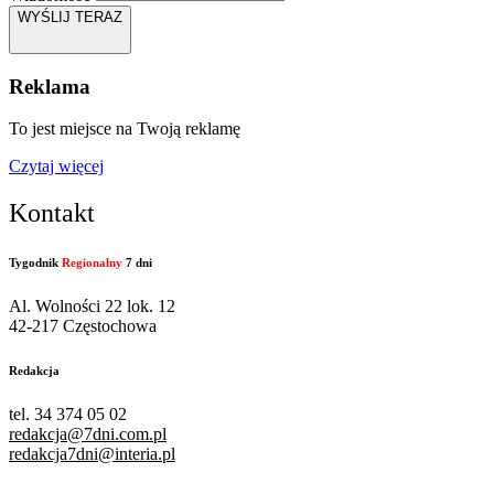
WYŚLIJ TERAZ
Reklama
To jest miejsce na Twoją reklamę
Czytaj więcej
Kontakt
Tygodnik
Regionalny
7 dni
Al. Wolności 22 lok. 12
42-217 Częstochowa
Redakcja
tel. 34 374 05 02
redakcja@7dni.com.pl
redakcja7dni@interia.pl