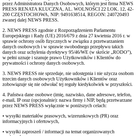
przez Administratora Danych Osobowych, którym jest firma NEWS
PRESS RENATA KLUCZNA, AL. WOLNOŚCI 22 LOK. 12, 42-
200 CZĘSTOCHOWA, NIP: 9491638514, REGON: 240720493
zwanej dalej NEWS PRESS.
2. NEWS PRESS zgodnie z Rozporządzeniem Parlamentu
Europejskiego i Rady (UE) 2016/679 z dnia 27 kwietnia 2016 r. w
sprawie ochrony osób fizycznych w związku z przetwarzaniem
danych osobowych i w sprawie swobodnego przepływu takich
danych oraz uchylenia dyrektywy 95/46/WE (w skrócie „RODO”),
w pełni uznaje i szanuje prawo Użytkowników i Klientów do
prywatności i ochrony danych osobowych.
3. NEWS PRESS nie sprzedaje, nie udostępnia i nie użycza osobom
trzecim danych osobowych Użytkowników i Klientów oraz
zobowiązuje się nie odwołać tej reguły kiedykolwiek w przyszłości.
4. Państwa dane osobowe (imię, nazwisko, dane adresowe, telefon,
e-mail, IP oraz (opcjonalnie): nazwa firmy i NIP, będą przetwarzane
przez NEWS PRESS wyłącznie w poniższych celach:
• wysyłki materiałów prasowych, wizerunkowych (PR) oraz
informacyjnych i ofertowych,
• wysyłki zaproszeń / informacji na temat organizowanych