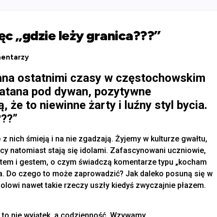
ęc „gdzie leży granica???”
entarzy
sana ostatnimi czasy w częstochowskim
miatana pod dywan, pozytywne
że to niewinne żarty i luźny styl bycia.
???”
z nich śmieją i na nie zgadzają. Żyjemy w kulturze gwałtu,
wcy natomiast stają się idolami. Zafascynowani uczniowie,
kstem i gestem, o czym świadczą komentarze typu „kocham
ia. Do czego to może zaprowadzić? Jak daleko posuną się w
dolowi nawet takie rzeczy uszły kiedyś zwyczajnie płazem.
 to nie wyjątek, a codzienność. Wzywamy