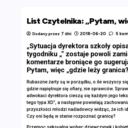
List Czytelnika: „Pytam, wi
7 dni
2018-06-20
5 kom
Dodany przez
„Sytuacja dyrektora szkoły opi
tygodniku „” zostaje powoli za
komentarze broniące go sugerują, 
Pytam, więc „gdzie leży granica
Rubaszne żarty są w porządku, o ile wszyscy się 
gdzie napiętnuje się ofiary, nie sprawców. Spra
adwokaci dyrektora cieszą się każdym jego te
tego typa XD”, a następnie powielają zachowan
przyszłości młodzi naśladowcy widząc, że ich i
Czy oni będą w stanie rozpoznać granicę?
Przemoc seksualna wobec dziewczynek i kobiet