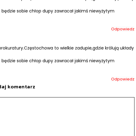
e będzie sobie chłop dupy zawracał jakimś niewyżytym
Odpowiedz
prokuratury.Częstochowa to wielkie zadupie,gdzie królują układy
e będzie sobie chłop dupy zawracał jakimś niewyżytym
Odpowiedz
daj komentarz