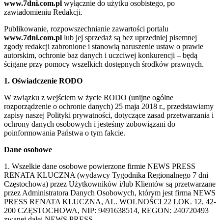
www.7dni.com.pl
wyłącznie do użytku osobistego, po
zawiadomieniu Redakcji.
Publikowanie, rozpowszechnianie zawartości portalu
www.7dni.com.pl
lub jej sprzedaż są bez uprzedniej pisemnej
zgody redakcji zabronione i stanowią naruszenie ustaw o prawie
autorskim, ochronie baz danych i uczciwej konkurencji – będą
ścigane przy pomocy wszelkich dostępnych środków prawnych.
1. Oświadczenie RODO
W związku z wejściem w życie RODO (unijne ogólne
rozporządzenie o ochronie danych) 25 maja 2018 r., przedstawiamy
zapisy naszej Polityki prywatności, dotyczące zasad przetwarzania i
ochrony danych osobowych i jesteśmy zobowiązani do
poinformowania Państwa o tym fakcie.
Dane osobowe
1. Wszelkie dane osobowe powierzone firmie NEWS PRESS
RENATA KLUCZNA (wydawcy Tygodnika Regionalnego 7 dni
Częstochowa) przez Użytkowników i/lub Klientów są przetwarzane
przez Administratora Danych Osobowych, którym jest firma NEWS
PRESS RENATA KLUCZNA, AL. WOLNOŚCI 22 LOK. 12, 42-
200 CZĘSTOCHOWA, NIP: 9491638514, REGON: 240720493
zwanej dalej NEWS PRESS.