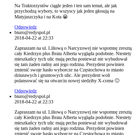
Na Traktorzystów ciągle jeden i ten sam temat, ale jak
przychodzą wybory, to wszyscy jak jeden głosują na
Matyjaszczyka i na Kota 😀
Odpowiedz
biuro@redyspol.pl
2018-04-22 at 22:33
Zapraszam na ul. Liliową o Narcyzowej nie wspomnę zresztą
cały Kiedrzyn plus Brata Alberta wygląda podobnie. Niestety
mieszkańcy tych ulic mają pecha ponieważ nie wybudował
się tam żaden radny ani jego rodzina. Prezydent powinien
zmienić swoje hasło wyborcze na Częstochowa to miasto
dziurawych i gruntowych ulic. Ale prezydent woli
polansować się na otwarciu nowej siedziby X-coma 🙂
Odpowiedz
biuro@redyspol.pl
2018-04-22 at 22:33
Zapraszam na ul. Liliową o Narcyzowej nie wspomnę zresztą
cały Kiedrzyn plus Brata Alberta wygląda podobnie. Niestety
mieszkańcy tych ulic mają pecha ponieważ nie wybudował
się tam żaden radny ani jego rodzina. Prezydent powinien
zmienić swoje hasło wyborcze na Częstochowa to miasto