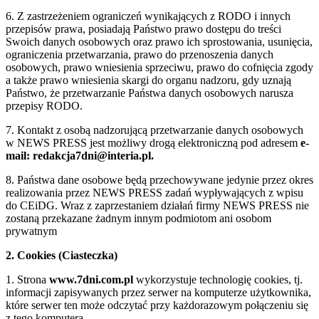
6. Z zastrzeżeniem ograniczeń wynikających z RODO i innych
przepisów prawa, posiadają Państwo prawo dostępu do treści
Swoich danych osobowych oraz prawo ich sprostowania, usunięcia,
ograniczenia przetwarzania, prawo do przenoszenia danych
osobowych, prawo wniesienia sprzeciwu, prawo do cofnięcia zgody
a także prawo wniesienia skargi do organu nadzoru, gdy uznają
Państwo, że przetwarzanie Państwa danych osobowych narusza
przepisy RODO.
7. Kontakt z osobą nadzorującą przetwarzanie danych osobowych
w NEWS PRESS jest możliwy drogą elektroniczną pod adresem
e-
mail: redakcja7dni@interia.pl.
8. Państwa dane osobowe będą przechowywane jedynie przez okres
realizowania przez NEWS PRESS zadań wypływających z wpisu
do CEiDG. Wraz z zaprzestaniem działań firmy NEWS PRESS nie
zostaną przekazane żadnym innym podmiotom ani osobom
prywatnym
2. Cookies (Ciasteczka)
1. Strona
www.7dni.com.pl
wykorzystuje technologię cookies, tj.
informacji zapisywanych przez serwer na komputerze użytkownika,
które serwer ten może odczytać przy każdorazowym połączeniu się
z tego komputera.