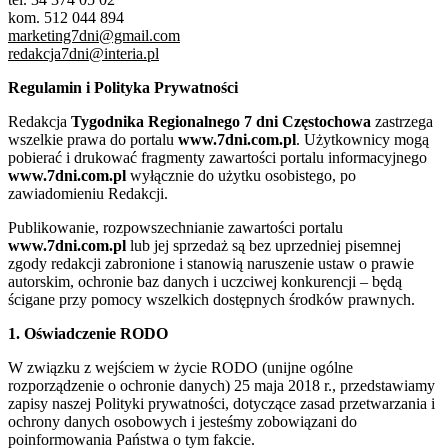
kom. 512 044 894
marketing7dni@gmail.com
redakcja7dni@interia.pl
Regulamin i Polityka Prywatności
Redakcja
Tygodnika Regionalnego 7 dni Częstochowa
zastrzega
wszelkie prawa do portalu
www.7dni.com.pl
. Użytkownicy mogą
pobierać i drukować fragmenty zawartości portalu informacyjnego
www.7dni.com.pl
wyłącznie do użytku osobistego, po
zawiadomieniu Redakcji.
Publikowanie, rozpowszechnianie zawartości portalu
www.7dni.com.pl
lub jej sprzedaż są bez uprzedniej pisemnej
zgody redakcji zabronione i stanowią naruszenie ustaw o prawie
autorskim, ochronie baz danych i uczciwej konkurencji – będą
ścigane przy pomocy wszelkich dostępnych środków prawnych.
1. Oświadczenie RODO
W związku z wejściem w życie RODO (unijne ogólne
rozporządzenie o ochronie danych) 25 maja 2018 r., przedstawiamy
zapisy naszej Polityki prywatności, dotyczące zasad przetwarzania i
ochrony danych osobowych i jesteśmy zobowiązani do
poinformowania Państwa o tym fakcie.