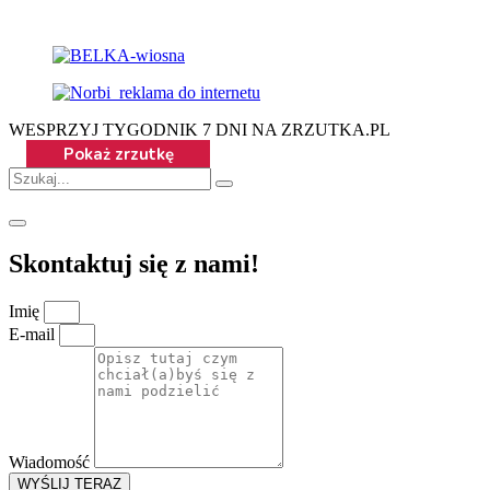
WESPRZYJ TYGODNIK 7 DNI NA ZRZUTKA.PL
Skontaktuj się z nami!
Imię
E-mail
Wiadomość
WYŚLIJ TERAZ