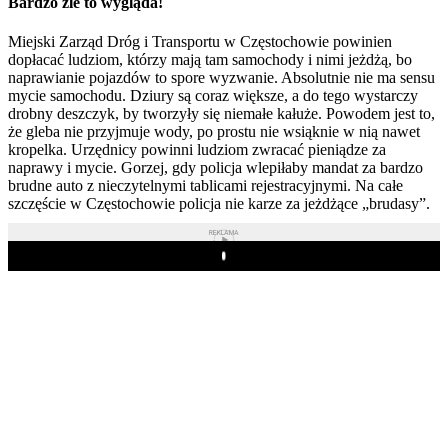
Bardzo źle to wygląda!
Miejski Zarząd Dróg i Transportu w Częstochowie powinien
dopłacać ludziom, którzy mają tam samochody i nimi jeżdżą, bo
naprawianie pojazdów to spore wyzwanie. Absolutnie nie ma sensu
mycie samochodu. Dziury są coraz większe, a do tego wystarczy
drobny deszczyk, by tworzyły się niemałe kałuże. Powodem jest to,
że gleba nie przyjmuje wody, po prostu nie wsiąknie w nią nawet
kropelka. Urzędnicy powinni ludziom zwracać pieniądze za
naprawy i mycie. Gorzej, gdy policja wlepiłaby mandat za bardzo
brudne auto z nieczytelnymi tablicami rejestracyjnymi. Na całe
szczęście w Częstochowie policja nie karze za jeżdżące „brudasy”.
REKLAMA
Play