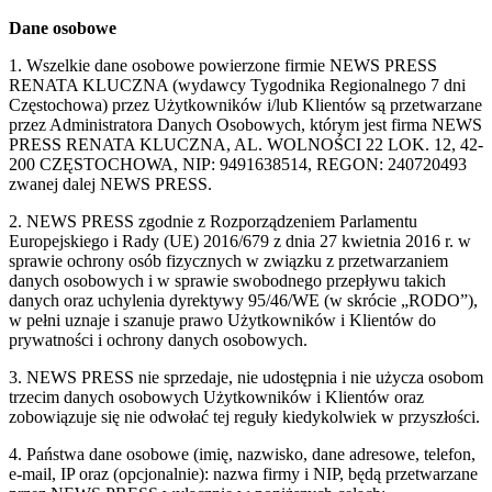
Dane osobowe
1. Wszelkie dane osobowe powierzone firmie NEWS PRESS
RENATA KLUCZNA (wydawcy Tygodnika Regionalnego 7 dni
Częstochowa) przez Użytkowników i/lub Klientów są przetwarzane
przez Administratora Danych Osobowych, którym jest firma NEWS
PRESS RENATA KLUCZNA, AL. WOLNOŚCI 22 LOK. 12, 42-
200 CZĘSTOCHOWA, NIP: 9491638514, REGON: 240720493
zwanej dalej NEWS PRESS.
2. NEWS PRESS zgodnie z Rozporządzeniem Parlamentu
Europejskiego i Rady (UE) 2016/679 z dnia 27 kwietnia 2016 r. w
sprawie ochrony osób fizycznych w związku z przetwarzaniem
danych osobowych i w sprawie swobodnego przepływu takich
danych oraz uchylenia dyrektywy 95/46/WE (w skrócie „RODO”),
w pełni uznaje i szanuje prawo Użytkowników i Klientów do
prywatności i ochrony danych osobowych.
3. NEWS PRESS nie sprzedaje, nie udostępnia i nie użycza osobom
trzecim danych osobowych Użytkowników i Klientów oraz
zobowiązuje się nie odwołać tej reguły kiedykolwiek w przyszłości.
4. Państwa dane osobowe (imię, nazwisko, dane adresowe, telefon,
e-mail, IP oraz (opcjonalnie): nazwa firmy i NIP, będą przetwarzane