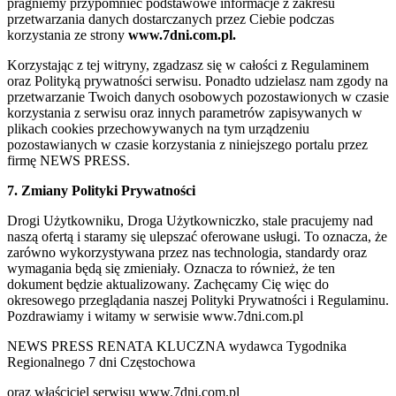
pragniemy przypomnieć podstawowe informacje z zakresu
przetwarzania danych dostarczanych przez Ciebie podczas
korzystania ze strony
www.7dni.com.pl.
Korzystając z tej witryny, zgadzasz się w całości z Regulaminem
oraz Polityką prywatności serwisu. Ponadto udzielasz nam zgody na
przetwarzanie Twoich danych osobowych pozostawionych w czasie
korzystania z serwisu oraz innych parametrów zapisywanych w
plikach cookies przechowywanych na tym urządzeniu
pozostawianych w czasie korzystania z niniejszego portalu przez
firmę NEWS PRESS.
7. Zmiany Polityki Prywatności
Drogi Użytkowniku, Droga Użytkowniczko, stale pracujemy nad
naszą ofertą i staramy się ulepszać oferowane usługi. To oznacza, że
zarówno wykorzystywana przez nas technologia, standardy oraz
wymagania będą się zmieniały. Oznacza to również, że ten
dokument będzie aktualizowany. Zachęcamy Cię więc do
okresowego przeglądania naszej Polityki Prywatności i Regulaminu.
Pozdrawiamy i witamy w serwisie www.7dni.com.pl
NEWS PRESS RENATA KLUCZNA wydawca Tygodnika
Regionalnego 7 dni Częstochowa
oraz właściciel serwisu www.7dni.com.pl