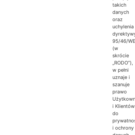
takich
danych
oraz
uchylenia
dyrektyw
95/46/W
(w
skrócie
„RODO”),
w pełni
uznaje i
szanuje
prawo
Użytkow
i Klientów
do
prywatno
i ochrony