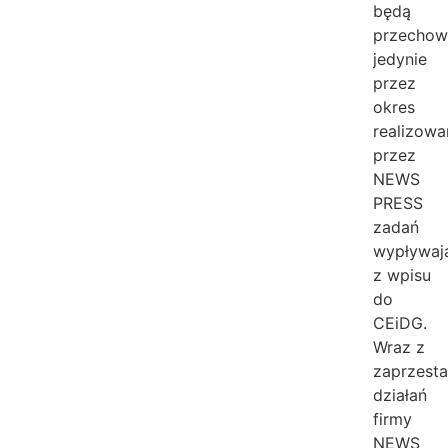
będą
przecho
jedynie
przez
okres
realizowa
przez
NEWS
PRESS
zadań
wypływaj
z wpisu
do
CEiDG.
Wraz z
zaprzest
działań
firmy
NEWS