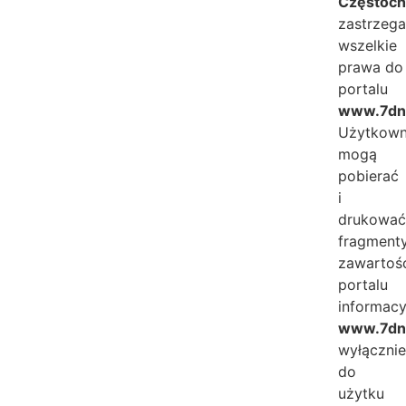
Częstoc
zastrzeg
wszelkie
prawa do
portalu
www.7dni
Użytkown
mogą
pobierać
i
drukowa
fragment
zawartoś
portalu
informac
www.7dni
wyłączni
do
użytku