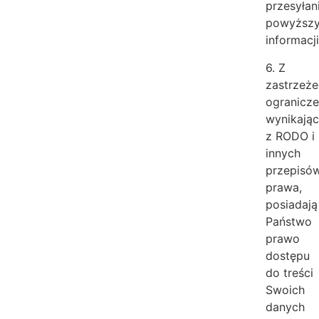
przesyłan
powyższ
informacji
6. Z
zastrzeż
ogranicz
wynikają
z RODO i
innych
przepisó
prawa,
posiadają
Państwo
prawo
dostępu
do treści
Swoich
danych