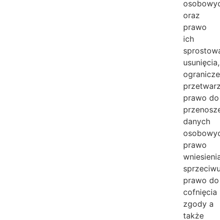
osobowy
oraz
prawo
ich
sprostowa
usunięcia,
ogranicze
przetwarz
prawo do
przenosz
danych
osobowyc
prawo
wniesieni
sprzeciwu
prawo do
cofnięcia
zgody a
także