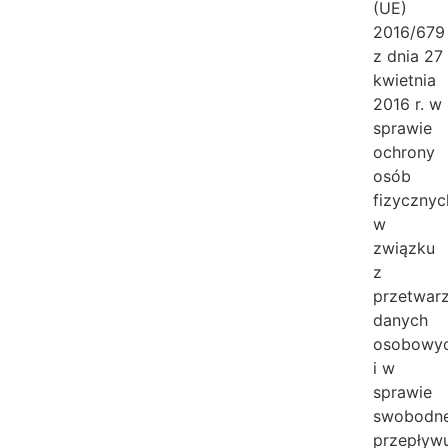
(UE)
2016/679
z dnia 27
kwietnia
2016 r. w
sprawie
ochrony
osób
fizycznyc
w
związku
z
przetwar
danych
osobowy
i w
sprawie
swobodn
przepływ