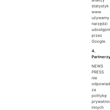
analizy
statystyk
www
używamy
narzędzi
udostępn
przez
Google.
4.
Partnerz
NEWS
PRESS
nie
odpowia
za
politykę
prywatno
innych