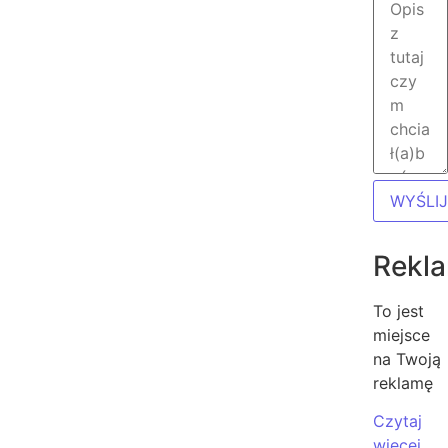
WYŚLIJ
Rekl
To jest
miejsce
na Twoją
reklamę
Czytaj
więcej