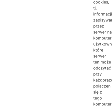
cookies,
tj.
informacj
zapisywa
przez
serwer na
komputer
użytkown
które
serwer
ten może
odczytać
przy
każdora
połączeni
się z
tego
komputer