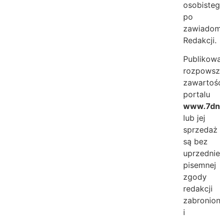
osobisteg
po
zawiadom
Redakcji.
Publikowa
rozpowsz
zawartoś
portalu
www.7dni
lub jej
sprzedaż
są bez
uprzednie
pisemnej
zgody
redakcji
zabronio
i