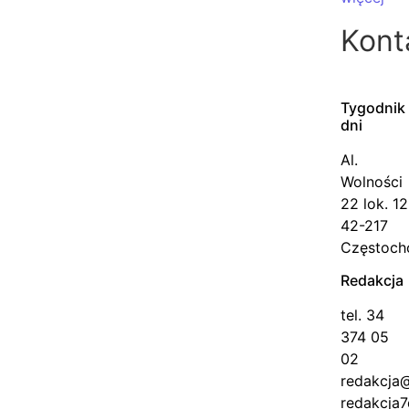
Kont
Tygodni
dni
Al.
Wolności
22 lok. 12
42-217
Częstoc
Redakcja
tel. 34
374 05
02
redakcja
redakcja7