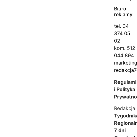
Biuro
reklamy
tel. 34
374 05
02
kom. 512
044 894
marketin
redakcja7
Regulami
i Polityka
Prywatno
Redakcja
Tygodnik
Regional
7 dni