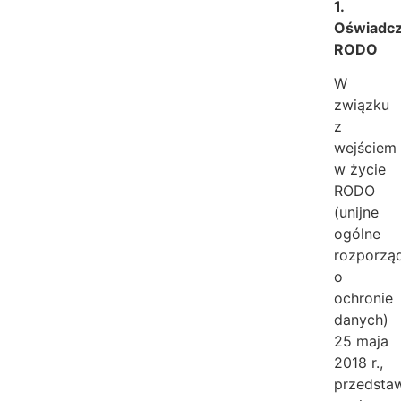
1.
Oświadcz
RODO
W
związku
z
wejściem
w życie
RODO
(unijne
ogólne
rozporzą
o
ochronie
danych)
25 maja
2018 r.,
przedsta