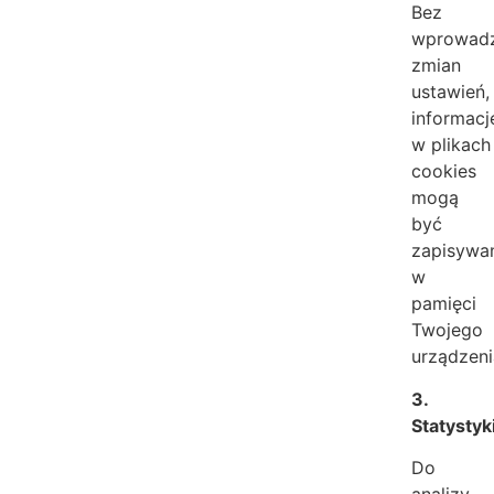
Bez
wprowadz
zmian
ustawień,
informacj
w plikach
cookies
mogą
być
zapisywa
w
pamięci
Twojego
urządzeni
3.
Statystyk
Do