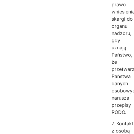
prawo
wniesieni
skargi do
organu
nadzoru,
gdy
uznają
Państwo,
że
przetwar
Państwa
danych
osobowy
narusza
przepisy
RODO.
7. Kontakt
z osobą