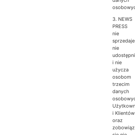
danych
osobowyc
3. NEWS
PRESS
nie
sprzedaje
nie
udostępn
i nie
użycza
osobom
trzecim
danych
osobowy
Użytkow
i Klientów
oraz
zobowiąz
się nie