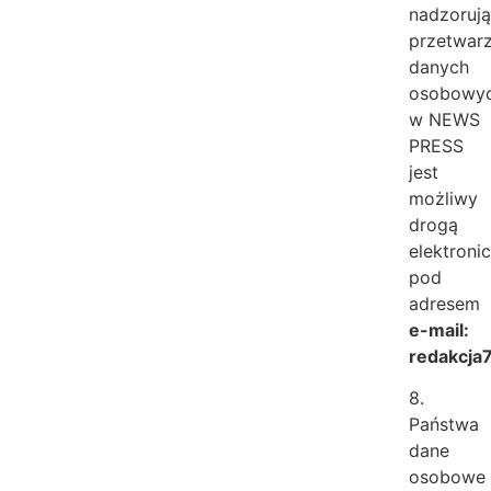
nadzoruj
przetwar
danych
osobowy
w NEWS
PRESS
jest
możliwy
drogą
elektroni
pod
adresem
e-mail:
redakcja7
8.
Państwa
dane
osobowe