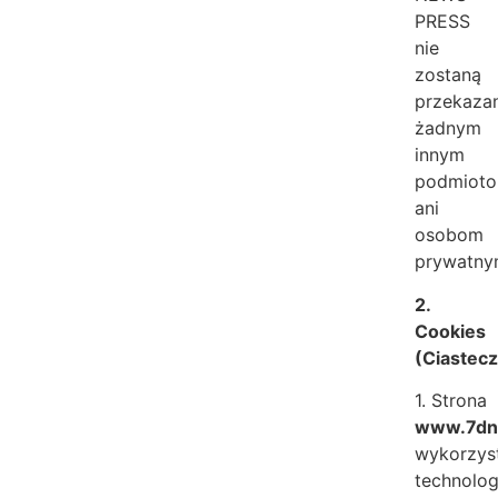
PRESS
nie
zostaną
przekaza
żadnym
innym
podmiot
ani
osobom
prywatn
2.
Cookies
(Ciastec
1. Strona
www.7dni
wykorzys
technolog