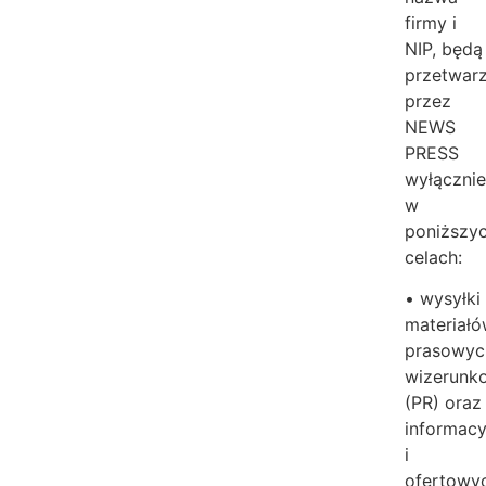
firmy i
NIP, będą
przetwar
przez
NEWS
PRESS
wyłączni
w
poniższy
celach:
• wysyłki
materiał
prasowyc
wizerunk
(PR) oraz
informacy
i
ofertowy