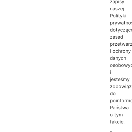
zapisy
naszej
Polityki
prywatnoś
dotycząc
zasad
przetwar
i ochrony
danych
osobowy
i
jesteśmy
zobowiąz
do
poinform
Państwa
o tym
fakcie.