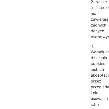
2. Nasze
„ciastecz
nie
zawierają
żadnych
danych
osobowyc
3.
Warunkie
działania
cookies
jest ich
akceptac
przez
przegląd
i nie
usuwanie
ich z