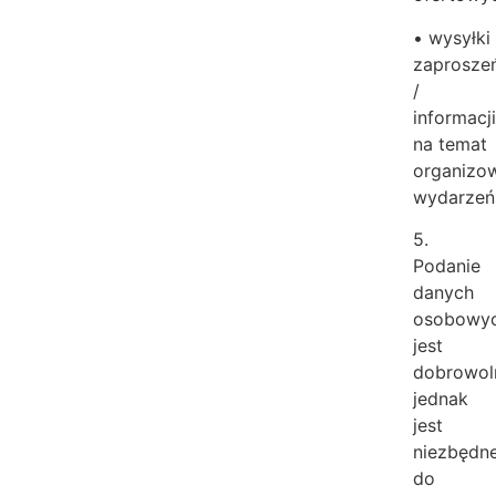
• wysyłki
zaprosze
/
informacj
na temat
organizo
wydarzeń
5.
Podanie
danych
osobowy
jest
dobrowol
jednak
jest
niezbędn
do