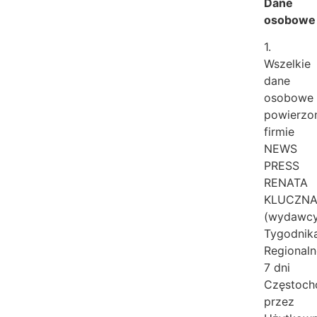
Dane
osobowe
1.
Wszelkie
dane
osobowe
powierzo
firmie
NEWS
PRESS
RENATA
KLUCZN
(wydawc
Tygodnik
Regional
7 dni
Częstoch
przez