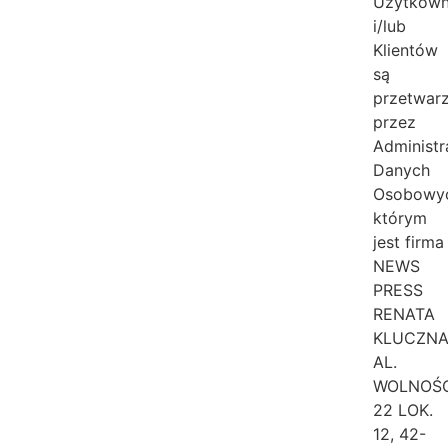
Użytkow
i/lub
Klientów
są
przetwar
przez
Administr
Danych
Osobowy
którym
jest firma
NEWS
PRESS
RENATA
KLUCZNA
AL.
WOLNOŚC
22 LOK.
12, 42-