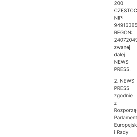
200
CZĘSTO
NIP:
94916385
REGON:
2407204
zwanej
dalej
NEWS
PRESS.
2. NEWS
PRESS
zgodnie
z
Rozporzą
Parlamen
Europejs
i Rady