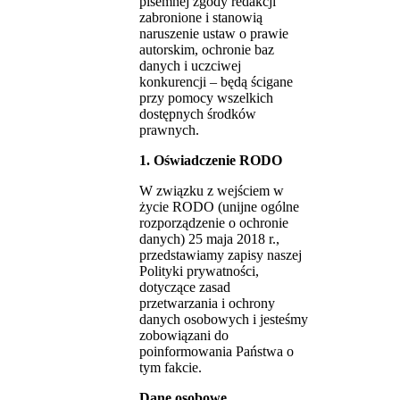
pisemnej zgody redakcji
zabronione i stanowią
naruszenie ustaw o prawie
autorskim, ochronie baz
danych i uczciwej
konkurencji – będą ścigane
przy pomocy wszelkich
dostępnych środków
prawnych.
1. Oświadczenie RODO
W związku z wejściem w
życie RODO (unijne ogólne
rozporządzenie o ochronie
danych) 25 maja 2018 r.,
przedstawiamy zapisy naszej
Polityki prywatności,
dotyczące zasad
przetwarzania i ochrony
danych osobowych i jesteśmy
zobowiązani do
poinformowania Państwa o
tym fakcie.
Dane osobowe