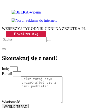
WESPRZYJ TYGODNIK 7 DNI NA ZRZUTKA.PL
Skontaktuj się z nami!
Imię
E-mail
Wiadomość
WYŚLIJ TERAZ