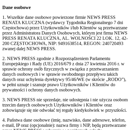
Dane osobowe
1. Wszelkie dane osobowe powierzone firmie NEWS PRESS
RENATA KLUCZNA (wydawcy Tygodnika Regionalnego 7 dni
Częstochowa) przez Użytkowników i/lub Klientów są przetwarzane
przez Administratora Danych Osobowych, którym jest firma NEWS
PRESS RENATA KLUCZNA, AL. WOLNOŚCI 22 LOK. 12, 42-
200 CZĘSTOCHOWA, NIP: 9491638514, REGON: 240720493
zwanej dalej NEWS PRESS.
2. NEWS PRESS zgodnie z Rozporządzeniem Parlamentu
Europejskiego i Rady (UE) 2016/679 z dnia 27 kwietnia 2016 r. w
sprawie ochrony osób fizycznych w związku z przetwarzaniem
danych osobowych i w sprawie swobodnego przepływu takich
danych oraz uchylenia dyrektywy 95/46/WE (w skrócie „RODO”),
w pełni uznaje i szanuje prawo Użytkowników i Klientów do
prywatności i ochrony danych osobowych.
3. NEWS PRESS nie sprzedaje, nie udostępnia i nie użycza osobom
trzecim danych osobowych Użytkowników i Klientów oraz
zobowiązuje się nie odwołać tej reguły kiedykolwiek w przyszłości.
4. Państwa dane osobowe (imię, nazwisko, dane adresowe, telefon,
e-mail, IP oraz (opcjonalnie): nazwa firmy i NIP, będą przetwarzane