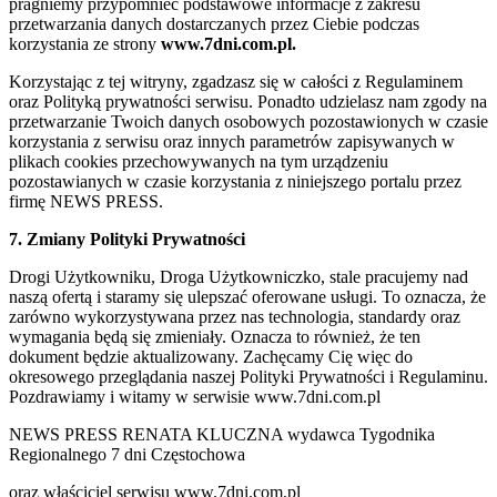
pragniemy przypomnieć podstawowe informacje z zakresu
przetwarzania danych dostarczanych przez Ciebie podczas
korzystania ze strony
www.7dni.com.pl.
Korzystając z tej witryny, zgadzasz się w całości z Regulaminem
oraz Polityką prywatności serwisu. Ponadto udzielasz nam zgody na
przetwarzanie Twoich danych osobowych pozostawionych w czasie
korzystania z serwisu oraz innych parametrów zapisywanych w
plikach cookies przechowywanych na tym urządzeniu
pozostawianych w czasie korzystania z niniejszego portalu przez
firmę NEWS PRESS.
7. Zmiany Polityki Prywatności
Drogi Użytkowniku, Droga Użytkowniczko, stale pracujemy nad
naszą ofertą i staramy się ulepszać oferowane usługi. To oznacza, że
zarówno wykorzystywana przez nas technologia, standardy oraz
wymagania będą się zmieniały. Oznacza to również, że ten
dokument będzie aktualizowany. Zachęcamy Cię więc do
okresowego przeglądania naszej Polityki Prywatności i Regulaminu.
Pozdrawiamy i witamy w serwisie www.7dni.com.pl
NEWS PRESS RENATA KLUCZNA wydawca Tygodnika
Regionalnego 7 dni Częstochowa
oraz właściciel serwisu www.7dni.com.pl