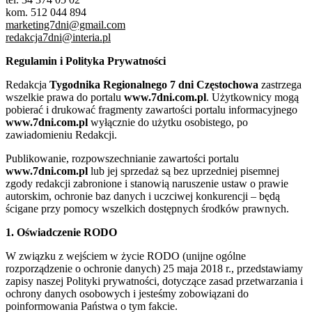
kom. 512 044 894
marketing7dni@gmail.com
redakcja7dni@interia.pl
Regulamin i Polityka Prywatności
Redakcja
Tygodnika Regionalnego 7 dni Częstochowa
zastrzega
wszelkie prawa do portalu
www.7dni.com.pl
. Użytkownicy mogą
pobierać i drukować fragmenty zawartości portalu informacyjnego
www.7dni.com.pl
wyłącznie do użytku osobistego, po
zawiadomieniu Redakcji.
Publikowanie, rozpowszechnianie zawartości portalu
www.7dni.com.pl
lub jej sprzedaż są bez uprzedniej pisemnej
zgody redakcji zabronione i stanowią naruszenie ustaw o prawie
autorskim, ochronie baz danych i uczciwej konkurencji – będą
ścigane przy pomocy wszelkich dostępnych środków prawnych.
1. Oświadczenie RODO
W związku z wejściem w życie RODO (unijne ogólne
rozporządzenie o ochronie danych) 25 maja 2018 r., przedstawiamy
zapisy naszej Polityki prywatności, dotyczące zasad przetwarzania i
ochrony danych osobowych i jesteśmy zobowiązani do
poinformowania Państwa o tym fakcie.