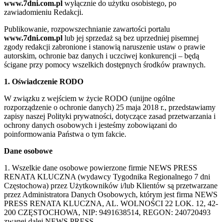
www.7dni.com.pl
wyłącznie do użytku osobistego, po
zawiadomieniu Redakcji.
Publikowanie, rozpowszechnianie zawartości portalu
www.7dni.com.pl
lub jej sprzedaż są bez uprzedniej pisemnej
zgody redakcji zabronione i stanowią naruszenie ustaw o prawie
autorskim, ochronie baz danych i uczciwej konkurencji – będą
ścigane przy pomocy wszelkich dostępnych środków prawnych.
1. Oświadczenie RODO
W związku z wejściem w życie RODO (unijne ogólne
rozporządzenie o ochronie danych) 25 maja 2018 r., przedstawiamy
zapisy naszej Polityki prywatności, dotyczące zasad przetwarzania i
ochrony danych osobowych i jesteśmy zobowiązani do
poinformowania Państwa o tym fakcie.
Dane osobowe
1. Wszelkie dane osobowe powierzone firmie NEWS PRESS
RENATA KLUCZNA (wydawcy Tygodnika Regionalnego 7 dni
Częstochowa) przez Użytkowników i/lub Klientów są przetwarzane
przez Administratora Danych Osobowych, którym jest firma NEWS
PRESS RENATA KLUCZNA, AL. WOLNOŚCI 22 LOK. 12, 42-
200 CZĘSTOCHOWA, NIP: 9491638514, REGON: 240720493
zwanej dalej NEWS PRESS.