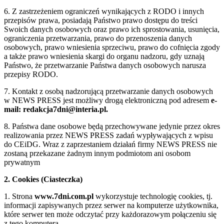
6. Z zastrzeżeniem ograniczeń wynikających z RODO i innych
przepisów prawa, posiadają Państwo prawo dostępu do treści
Swoich danych osobowych oraz prawo ich sprostowania, usunięcia,
ograniczenia przetwarzania, prawo do przenoszenia danych
osobowych, prawo wniesienia sprzeciwu, prawo do cofnięcia zgody
a także prawo wniesienia skargi do organu nadzoru, gdy uznają
Państwo, że przetwarzanie Państwa danych osobowych narusza
przepisy RODO.
7. Kontakt z osobą nadzorującą przetwarzanie danych osobowych
w NEWS PRESS jest możliwy drogą elektroniczną pod adresem
e-
mail: redakcja7dni@interia.pl.
8. Państwa dane osobowe będą przechowywane jedynie przez okres
realizowania przez NEWS PRESS zadań wypływających z wpisu
do CEiDG. Wraz z zaprzestaniem działań firmy NEWS PRESS nie
zostaną przekazane żadnym innym podmiotom ani osobom
prywatnym
2. Cookies (Ciasteczka)
1. Strona
www.7dni.com.pl
wykorzystuje technologię cookies, tj.
informacji zapisywanych przez serwer na komputerze użytkownika,
które serwer ten może odczytać przy każdorazowym połączeniu się
z tego komputera.