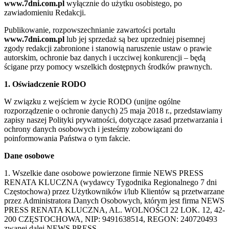
www.7dni.com.pl
wyłącznie do użytku osobistego, po
zawiadomieniu Redakcji.
Publikowanie, rozpowszechnianie zawartości portalu
www.7dni.com.pl
lub jej sprzedaż są bez uprzedniej pisemnej
zgody redakcji zabronione i stanowią naruszenie ustaw o prawie
autorskim, ochronie baz danych i uczciwej konkurencji – będą
ścigane przy pomocy wszelkich dostępnych środków prawnych.
1. Oświadczenie RODO
W związku z wejściem w życie RODO (unijne ogólne
rozporządzenie o ochronie danych) 25 maja 2018 r., przedstawiamy
zapisy naszej Polityki prywatności, dotyczące zasad przetwarzania i
ochrony danych osobowych i jesteśmy zobowiązani do
poinformowania Państwa o tym fakcie.
Dane osobowe
1. Wszelkie dane osobowe powierzone firmie NEWS PRESS
RENATA KLUCZNA (wydawcy Tygodnika Regionalnego 7 dni
Częstochowa) przez Użytkowników i/lub Klientów są przetwarzane
przez Administratora Danych Osobowych, którym jest firma NEWS
PRESS RENATA KLUCZNA, AL. WOLNOŚCI 22 LOK. 12, 42-
200 CZĘSTOCHOWA, NIP: 9491638514, REGON: 240720493
zwanej dalej NEWS PRESS.