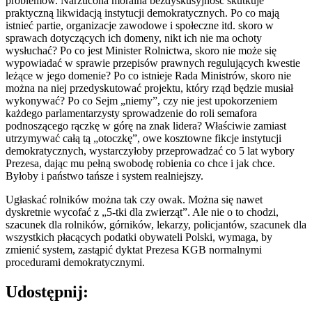
problemów. Narzucona moralna bezdyskusyjność skutkuje
praktyczną likwidacją instytucji demokratycznych. Po co mają
istnieć partie, organizacje zawodowe i społeczne itd. skoro w
sprawach dotyczących ich domeny, nikt ich nie ma ochoty
wysłuchać? Po co jest Minister Rolnictwa, skoro nie może się
wypowiadać w sprawie przepisów prawnych regulujących kwestie
leżące w jego domenie? Po co istnieje Rada Ministrów, skoro nie
można na niej przedyskutować projektu, który rząd będzie musiał
wykonywać? Po co Sejm „niemy”, czy nie jest upokorzeniem
każdego parlamentarzysty sprowadzenie do roli semafora
podnoszącego rączkę w górę na znak lidera? Właściwie zamiast
utrzymywać całą tą „otoczkę”, owe kosztowne fikcje instytucji
demokratycznych, wystarczyłoby przeprowadzać co 5 lat wybory
Prezesa, dając mu pełną swobodę robienia co chce i jak chce.
Byłoby i państwo tańsze i system realniejszy.
Ugłaskać rolników można tak czy owak. Można się nawet
dyskretnie wycofać z „5-tki dla zwierząt”. Ale nie o to chodzi,
szacunek dla rolników, górników, lekarzy, policjantów, szacunek dla
wszystkich płacących podatki obywateli Polski, wymaga, by
zmienić system, zastąpić dyktat Prezesa KGB normalnymi
procedurami demokratycznymi.
Udostępnij: