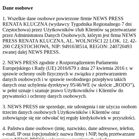
Dane osobowe
1. Wszelkie dane osobowe powierzone firmie NEWS PRESS
RENATA KLUCZNA (wydawcy Tygodnika Regionalnego 7 dni
Częstochowa) przez Użytkowników i/lub Klientów są przetwarzane
przez Administratora Danych Osobowych, którym jest firma NEWS
PRESS RENATA KLUCZNA, AL. WOLNOŚCI 22 LOK. 12, 42-
200 CZĘSTOCHOWA, NIP: 9491638514, REGON: 240720493
zwanej dalej NEWS PRESS.
2. NEWS PRESS zgodnie z Rozporządzeniem Parlamentu
Europejskiego i Rady (UE) 2016/679 z dnia 27 kwietnia 2016 r. w
sprawie ochrony osób fizycznych w związku z przetwarzaniem
danych osobowych i w sprawie swobodnego przepływu takich
danych oraz uchylenia dyrektywy 95/46/WE (w skrócie „RODO”),
w pełni uznaje i szanuje prawo Użytkowników i Klientów do
prywatności i ochrony danych osobowych.
3. NEWS PRESS nie sprzedaje, nie udostępnia i nie użycza osobom
trzecim danych osobowych Użytkowników i Klientów oraz
zobowiązuje się nie odwołać tej reguły kiedykolwiek w przyszłości.
4. Państwa dane osobowe (imię, nazwisko, dane adresowe, telefon,
e-mail, IP oraz (opcjonalnie): nazwa firmy i NIP, będą przetwarzane