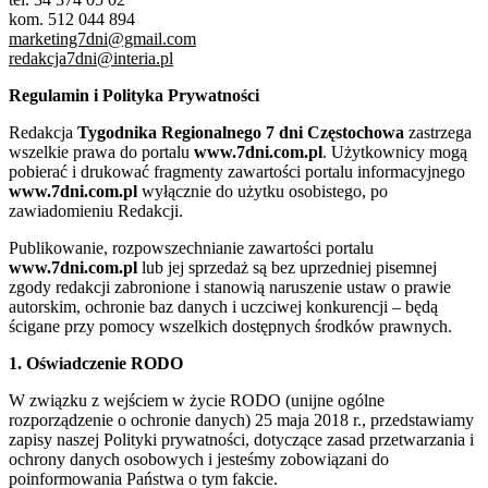
kom. 512 044 894
marketing7dni@gmail.com
redakcja7dni@interia.pl
Regulamin i Polityka Prywatności
Redakcja
Tygodnika Regionalnego 7 dni Częstochowa
zastrzega
wszelkie prawa do portalu
www.7dni.com.pl
. Użytkownicy mogą
pobierać i drukować fragmenty zawartości portalu informacyjnego
www.7dni.com.pl
wyłącznie do użytku osobistego, po
zawiadomieniu Redakcji.
Publikowanie, rozpowszechnianie zawartości portalu
www.7dni.com.pl
lub jej sprzedaż są bez uprzedniej pisemnej
zgody redakcji zabronione i stanowią naruszenie ustaw o prawie
autorskim, ochronie baz danych i uczciwej konkurencji – będą
ścigane przy pomocy wszelkich dostępnych środków prawnych.
1. Oświadczenie RODO
W związku z wejściem w życie RODO (unijne ogólne
rozporządzenie o ochronie danych) 25 maja 2018 r., przedstawiamy
zapisy naszej Polityki prywatności, dotyczące zasad przetwarzania i
ochrony danych osobowych i jesteśmy zobowiązani do
poinformowania Państwa o tym fakcie.