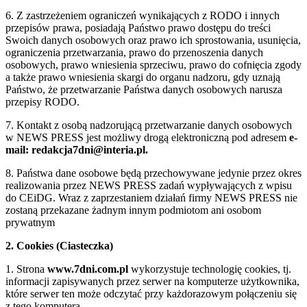
6. Z zastrzeżeniem ograniczeń wynikających z RODO i innych
przepisów prawa, posiadają Państwo prawo dostępu do treści
Swoich danych osobowych oraz prawo ich sprostowania, usunięcia,
ograniczenia przetwarzania, prawo do przenoszenia danych
osobowych, prawo wniesienia sprzeciwu, prawo do cofnięcia zgody
a także prawo wniesienia skargi do organu nadzoru, gdy uznają
Państwo, że przetwarzanie Państwa danych osobowych narusza
przepisy RODO.
7. Kontakt z osobą nadzorującą przetwarzanie danych osobowych
w NEWS PRESS jest możliwy drogą elektroniczną pod adresem
e-
mail: redakcja7dni@interia.pl.
8. Państwa dane osobowe będą przechowywane jedynie przez okres
realizowania przez NEWS PRESS zadań wypływających z wpisu
do CEiDG. Wraz z zaprzestaniem działań firmy NEWS PRESS nie
zostaną przekazane żadnym innym podmiotom ani osobom
prywatnym
2. Cookies (Ciasteczka)
1. Strona
www.7dni.com.pl
wykorzystuje technologię cookies, tj.
informacji zapisywanych przez serwer na komputerze użytkownika,
które serwer ten może odczytać przy każdorazowym połączeniu się
z tego komputera.