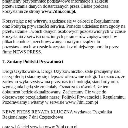
pragniemy przypomnieć podstawowe informacje z zakresu
przetwarzania danych dostarczanych przez Ciebie podczas
korzystania ze strony
www.7dni.com.pl.
Korzystając z tej witryny, zgadzasz się w całości z Regulaminem
oraz Polityką prywatności serwisu. Ponadto udzielasz nam zgody na
przetwarzanie Twoich danych osobowych pozostawionych w czasie
korzystania z serwisu oraz innych parametrów zapisywanych w
plikach cookies przechowywanych na tym urządzeniu
pozostawianych w czasie korzystania z niniejszego portalu przez
firmę NEWS PRESS.
7. Zmiany Polityki Prywatności
Drogi Użytkowniku, Droga Użytkowniczko, stale pracujemy nad
naszą ofertą i staramy się ulepszać oferowane usługi. To oznacza, że
zarówno wykorzystywana przez nas technologia, standardy oraz
wymagania będą się zmieniały. Oznacza to również, że ten
dokument będzie aktualizowany. Zachęcamy Cię więc do
okresowego przeglądania naszej Polityki Prywatności i Regulaminu.
Pozdrawiamy i witamy w serwisie www.7dni.com.pl
NEWS PRESS RENATA KLUCZNA wydawca Tygodnika
Regionalnego 7 dni Częstochowa
oraz właściciel serwisu www.7dni.com.pl