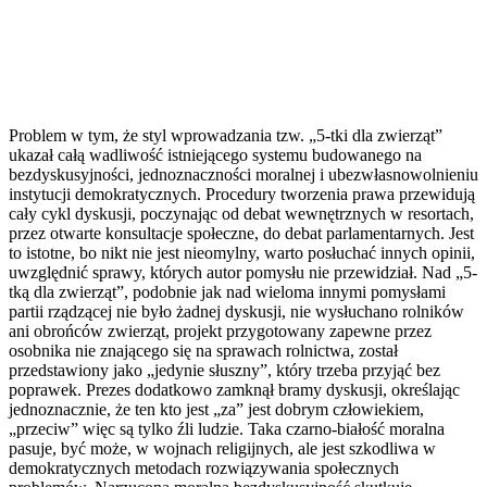
Problem w tym, że styl wprowadzania tzw. „5-tki dla zwierząt”
ukazał całą wadliwość istniejącego systemu budowanego na
bezdyskusyjności, jednoznaczności moralnej i ubezwłasnowolnieniu
instytucji demokratycznych. Procedury tworzenia prawa przewidują
cały cykl dyskusji, poczynając od debat wewnętrznych w resortach,
przez otwarte konsultacje społeczne, do debat parlamentarnych. Jest
to istotne, bo nikt nie jest nieomylny, warto posłuchać innych opinii,
uwzględnić sprawy, których autor pomysłu nie przewidział. Nad „5-
tką dla zwierząt”, podobnie jak nad wieloma innymi pomysłami
partii rządzącej nie było żadnej dyskusji, nie wysłuchano rolników
ani obrońców zwierząt, projekt przygotowany zapewne przez
osobnika nie znającego się na sprawach rolnictwa, został
przedstawiony jako „jedynie słuszny”, który trzeba przyjąć bez
poprawek. Prezes dodatkowo zamknął bramy dyskusji, określając
jednoznacznie, że ten kto jest „za” jest dobrym człowiekiem,
„przeciw” więc są tylko źli ludzie. Taka czarno-białość moralna
pasuje, być może, w wojnach religijnych, ale jest szkodliwa w
demokratycznych metodach rozwiązywania społecznych