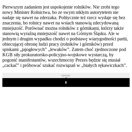
Pierwszym zadaniem jest uspokojenie rolników. Nie zrobi tego
nowy Minister Rolnictwa, bo ze swym nikłym autorytetem nie
nadaje się nawet na zderzaka. Politycznie też rzecz wydaje się bez
znaczenia, bo rolnicy nawet na wsiach stanowią zdecydowaną
mniejszość. Porównać można rolników z górnikami, którzy także
stanowią wyraźną mniejszość nawet na Górnym Śląsku. Ale w
jednym i drugim wypadku chodzi o podstawę wiarygodności partii,
obiecującej obronę ludzi pracy (rolników i górników) przed
spiskami „jajogłowych” „lewaków”. Zatem choć zjednoczone pod
KGB siły prokuratorsko-policyjno-wojskowe wystarczą, by
pogonić manifestantów, wszechmocny Prezes będzie się musiał
„cackać” i próbować szukać rozwiązań w „białych rękawiczkach”.
REKLAMA
Play