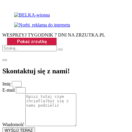
WESPRZYJ TYGODNIK 7 DNI NA ZRZUTKA.PL
Skontaktuj się z nami!
Imię
E-mail
Wiadomość
WYŚLIJ TERAZ