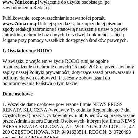
www.7dni.com.pl
wyłącznie do użytku osobistego, po
zawiadomieniu Redakcji.
Publikowanie, rozpowszechnianie zawartości portalu
www.7dni.com.pl
lub jej sprzedaż są bez uprzedniej pisemnej
zgody redakcji zabronione i stanowią naruszenie ustaw o prawie
autorskim, ochronie baz danych i uczciwej konkurencji – będą
ścigane przy pomocy wszelkich dostępnych środków prawnych.
1. Oświadczenie RODO
W związku z wejściem w życie RODO (unijne ogólne
rozporządzenie o ochronie danych) 25 maja 2018 r., przedstawiamy
zapisy naszej Polityki prywatności, dotyczące zasad przetwarzania i
ochrony danych osobowych i jesteśmy zobowiązani do
poinformowania Państwa o tym fakcie.
Dane osobowe
1. Wszelkie dane osobowe powierzone firmie NEWS PRESS
RENATA KLUCZNA (wydawcy Tygodnika Regionalnego 7 dni
Częstochowa) przez Użytkowników i/lub Klientów są przetwarzane
przez Administratora Danych Osobowych, którym jest firma NEWS
PRESS RENATA KLUCZNA, AL. WOLNOŚCI 22 LOK. 12, 42-
200 CZĘSTOCHOWA, NIP: 9491638514, REGON: 240720493
zwanej dalej NEWS PRESS.