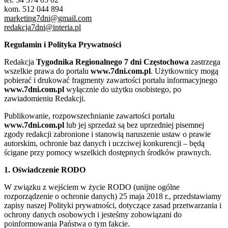
kom. 512 044 894
marketing7dni@gmail.com
redakcja7dni@interia.pl
Regulamin i Polityka Prywatności
Redakcja
Tygodnika Regionalnego 7 dni Częstochowa
zastrzega
wszelkie prawa do portalu
www.7dni.com.pl
. Użytkownicy mogą
pobierać i drukować fragmenty zawartości portalu informacyjnego
www.7dni.com.pl
wyłącznie do użytku osobistego, po
zawiadomieniu Redakcji.
Publikowanie, rozpowszechnianie zawartości portalu
www.7dni.com.pl
lub jej sprzedaż są bez uprzedniej pisemnej
zgody redakcji zabronione i stanowią naruszenie ustaw o prawie
autorskim, ochronie baz danych i uczciwej konkurencji – będą
ścigane przy pomocy wszelkich dostępnych środków prawnych.
1. Oświadczenie RODO
W związku z wejściem w życie RODO (unijne ogólne
rozporządzenie o ochronie danych) 25 maja 2018 r., przedstawiamy
zapisy naszej Polityki prywatności, dotyczące zasad przetwarzania i
ochrony danych osobowych i jesteśmy zobowiązani do
poinformowania Państwa o tym fakcie.