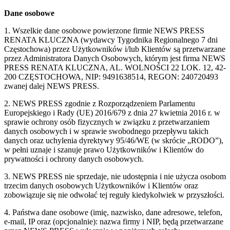
Dane osobowe
1. Wszelkie dane osobowe powierzone firmie NEWS PRESS
RENATA KLUCZNA (wydawcy Tygodnika Regionalnego 7 dni
Częstochowa) przez Użytkowników i/lub Klientów są przetwarzane
przez Administratora Danych Osobowych, którym jest firma NEWS
PRESS RENATA KLUCZNA, AL. WOLNOŚCI 22 LOK. 12, 42-
200 CZĘSTOCHOWA, NIP: 9491638514, REGON: 240720493
zwanej dalej NEWS PRESS.
2. NEWS PRESS zgodnie z Rozporządzeniem Parlamentu
Europejskiego i Rady (UE) 2016/679 z dnia 27 kwietnia 2016 r. w
sprawie ochrony osób fizycznych w związku z przetwarzaniem
danych osobowych i w sprawie swobodnego przepływu takich
danych oraz uchylenia dyrektywy 95/46/WE (w skrócie „RODO”),
w pełni uznaje i szanuje prawo Użytkowników i Klientów do
prywatności i ochrony danych osobowych.
3. NEWS PRESS nie sprzedaje, nie udostępnia i nie użycza osobom
trzecim danych osobowych Użytkowników i Klientów oraz
zobowiązuje się nie odwołać tej reguły kiedykolwiek w przyszłości.
4. Państwa dane osobowe (imię, nazwisko, dane adresowe, telefon,
e-mail, IP oraz (opcjonalnie): nazwa firmy i NIP, będą przetwarzane