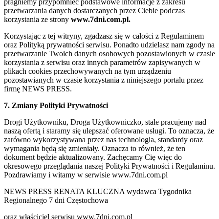
pragniemy przypomnieć podstawowe informacje z zakresu
przetwarzania danych dostarczanych przez Ciebie podczas
korzystania ze strony
www.7dni.com.pl.
Korzystając z tej witryny, zgadzasz się w całości z Regulaminem
oraz Polityką prywatności serwisu. Ponadto udzielasz nam zgody na
przetwarzanie Twoich danych osobowych pozostawionych w czasie
korzystania z serwisu oraz innych parametrów zapisywanych w
plikach cookies przechowywanych na tym urządzeniu
pozostawianych w czasie korzystania z niniejszego portalu przez
firmę NEWS PRESS.
7. Zmiany Polityki Prywatności
Drogi Użytkowniku, Droga Użytkowniczko, stale pracujemy nad
naszą ofertą i staramy się ulepszać oferowane usługi. To oznacza, że
zarówno wykorzystywana przez nas technologia, standardy oraz
wymagania będą się zmieniały. Oznacza to również, że ten
dokument będzie aktualizowany. Zachęcamy Cię więc do
okresowego przeglądania naszej Polityki Prywatności i Regulaminu.
Pozdrawiamy i witamy w serwisie www.7dni.com.pl
NEWS PRESS RENATA KLUCZNA wydawca Tygodnika
Regionalnego 7 dni Częstochowa
oraz właściciel serwisu www.7dni.com.pl