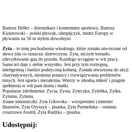
Bartosz Heller – dziennikarz i komentator sportowy, Bartosz
Kizierowski – polski pływak, olimpijczyk, mistrz Europy w
pływaniu na 50 m stylem dowolnym
Zyta
– to imię pochodzenia włoskiego, które zostało utworzone od
słowa zita co oznacza: dziewczyna. Zyta, niczym tornado,
zdecydowanie gna do przodu. Każdego wciągnie w wir pracy.
Sama też daje z siebie wszystko. Jest przy tym roztropną,
inteligentną i bardzo praktyczną kobietą. Została stworzona do akcji
charytatywnych, niesienia pomocy i rozwiązywania problemów
innych. Jest uparta i niezależna. Wierzy w idealną miłość i pragnie
spełnienia w roli pani domu i matki.
Popularne zdrobnienia: Zycia, Zysia, Zyteczka, Zyteńka, Zytka,
Zytunia, Zytusia.
Znane imienniczki: Zyta Gilowska – wicepremier i minister
finansów, Zyta Oryszyn – pisarka, Zyta Parmeńska – ostatnia
cesarzowa Austrii, Zyta Rudzka – pisarka.
Udostępnij: