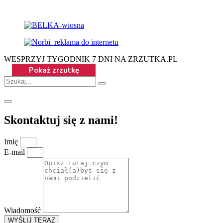
WESPRZYJ TYGODNIK 7 DNI NA ZRZUTKA.PL
Skontaktuj się z nami!
Imię
E-mail
Wiadomość
WYŚLIJ TERAZ