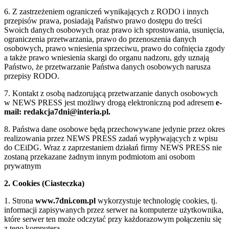
6. Z zastrzeżeniem ograniczeń wynikających z RODO i innych
przepisów prawa, posiadają Państwo prawo dostępu do treści
Swoich danych osobowych oraz prawo ich sprostowania, usunięcia,
ograniczenia przetwarzania, prawo do przenoszenia danych
osobowych, prawo wniesienia sprzeciwu, prawo do cofnięcia zgody
a także prawo wniesienia skargi do organu nadzoru, gdy uznają
Państwo, że przetwarzanie Państwa danych osobowych narusza
przepisy RODO.
7. Kontakt z osobą nadzorującą przetwarzanie danych osobowych
w NEWS PRESS jest możliwy drogą elektroniczną pod adresem
e-
mail: redakcja7dni@interia.pl.
8. Państwa dane osobowe będą przechowywane jedynie przez okres
realizowania przez NEWS PRESS zadań wypływających z wpisu
do CEiDG. Wraz z zaprzestaniem działań firmy NEWS PRESS nie
zostaną przekazane żadnym innym podmiotom ani osobom
prywatnym
2. Cookies (Ciasteczka)
1. Strona
www.7dni.com.pl
wykorzystuje technologię cookies, tj.
informacji zapisywanych przez serwer na komputerze użytkownika,
które serwer ten może odczytać przy każdorazowym połączeniu się
z tego komputera.