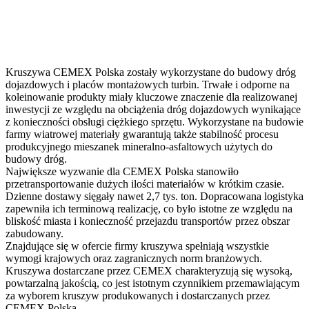
Kruszywa CEMEX Polska zostały wykorzystane do budowy dróg
dojazdowych i placów montażowych turbin. Trwałe i odporne na
koleinowanie produkty miały kluczowe znaczenie dla realizowanej
inwestycji ze względu na obciążenia dróg dojazdowych wynikające
z konieczności obsługi ciężkiego sprzętu. Wykorzystane na budowie
farmy wiatrowej materiały gwarantują także stabilność procesu
produkcyjnego mieszanek mineralno-asfaltowych użytych do
budowy dróg.
Największe wyzwanie dla CEMEX Polska stanowiło
przetransportowanie dużych ilości materiałów w krótkim czasie.
Dzienne dostawy sięgały nawet 2,7 tys. ton. Dopracowana logistyka
zapewniła ich terminową realizację, co było istotne ze względu na
bliskość miasta i konieczność przejazdu transportów przez obszar
zabudowany.
Znajdujące się w ofercie firmy kruszywa spełniają wszystkie
wymogi krajowych oraz zagranicznych norm branżowych.
Kruszywa dostarczane przez CEMEX charakteryzują się wysoką,
powtarzalną jakością, co jest istotnym czynnikiem przemawiającym
za wyborem kruszyw produkowanych i dostarczanych przez
CEMEX Polska.