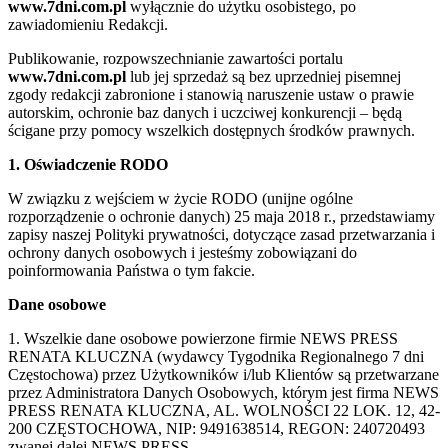
www.7dni.com.pl
wyłącznie do użytku osobistego, po
zawiadomieniu Redakcji.
Publikowanie, rozpowszechnianie zawartości portalu
www.7dni.com.pl
lub jej sprzedaż są bez uprzedniej pisemnej
zgody redakcji zabronione i stanowią naruszenie ustaw o prawie
autorskim, ochronie baz danych i uczciwej konkurencji – będą
ścigane przy pomocy wszelkich dostępnych środków prawnych.
1. Oświadczenie RODO
W związku z wejściem w życie RODO (unijne ogólne
rozporządzenie o ochronie danych) 25 maja 2018 r., przedstawiamy
zapisy naszej Polityki prywatności, dotyczące zasad przetwarzania i
ochrony danych osobowych i jesteśmy zobowiązani do
poinformowania Państwa o tym fakcie.
Dane osobowe
1. Wszelkie dane osobowe powierzone firmie NEWS PRESS
RENATA KLUCZNA (wydawcy Tygodnika Regionalnego 7 dni
Częstochowa) przez Użytkowników i/lub Klientów są przetwarzane
przez Administratora Danych Osobowych, którym jest firma NEWS
PRESS RENATA KLUCZNA, AL. WOLNOŚCI 22 LOK. 12, 42-
200 CZĘSTOCHOWA, NIP: 9491638514, REGON: 240720493
zwanej dalej NEWS PRESS.