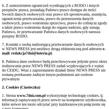
6. Z zastrzeżeniem ograniczeń wynikających z RODO i innych
przepisów prawa, posiadają Państwo prawo dostępu do treści
Swoich danych osobowych oraz prawo ich sprostowania, usunięcia,
ograniczenia przetwarzania, prawo do przenoszenia danych
osobowych, prawo wniesienia sprzeciwu, prawo do cofnięcia zgody
a także prawo wniesienia skargi do organu nadzoru, gdy uznają
Państwo, że przetwarzanie Państwa danych osobowych narusza
przepisy RODO.
7. Kontakt z osobą nadzorującą przetwarzanie danych osobowych
w NEWS PRESS jest możliwy drogą elektroniczną pod adresem
e-
mail: redakcja7dni@interia.pl.
8. Państwa dane osobowe będą przechowywane jedynie przez okres
realizowania przez NEWS PRESS zadań wypływających z wpisu
do CEiDG. Wraz z zaprzestaniem działań firmy NEWS PRESS nie
zostaną przekazane żadnym innym podmiotom ani osobom
prywatnym
2. Cookies (Ciasteczka)
1. Strona
www.7dni.com.pl
wykorzystuje technologię cookies, tj.
informacji zapisywanych przez serwer na komputerze użytkownika,
które serwer ten może odczytać przy każdorazowym połączeniu się
z tego komputera.