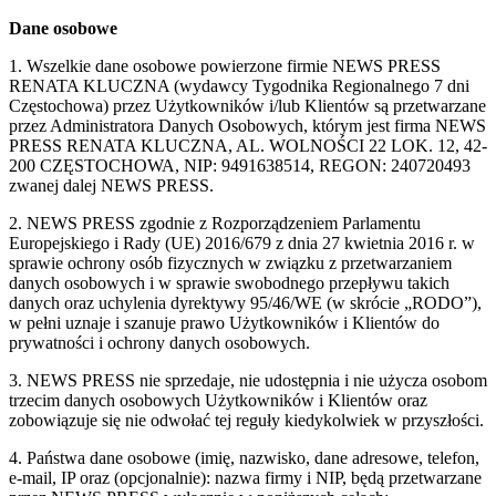
Dane osobowe
1. Wszelkie dane osobowe powierzone firmie NEWS PRESS
RENATA KLUCZNA (wydawcy Tygodnika Regionalnego 7 dni
Częstochowa) przez Użytkowników i/lub Klientów są przetwarzane
przez Administratora Danych Osobowych, którym jest firma NEWS
PRESS RENATA KLUCZNA, AL. WOLNOŚCI 22 LOK. 12, 42-
200 CZĘSTOCHOWA, NIP: 9491638514, REGON: 240720493
zwanej dalej NEWS PRESS.
2. NEWS PRESS zgodnie z Rozporządzeniem Parlamentu
Europejskiego i Rady (UE) 2016/679 z dnia 27 kwietnia 2016 r. w
sprawie ochrony osób fizycznych w związku z przetwarzaniem
danych osobowych i w sprawie swobodnego przepływu takich
danych oraz uchylenia dyrektywy 95/46/WE (w skrócie „RODO”),
w pełni uznaje i szanuje prawo Użytkowników i Klientów do
prywatności i ochrony danych osobowych.
3. NEWS PRESS nie sprzedaje, nie udostępnia i nie użycza osobom
trzecim danych osobowych Użytkowników i Klientów oraz
zobowiązuje się nie odwołać tej reguły kiedykolwiek w przyszłości.
4. Państwa dane osobowe (imię, nazwisko, dane adresowe, telefon,
e-mail, IP oraz (opcjonalnie): nazwa firmy i NIP, będą przetwarzane