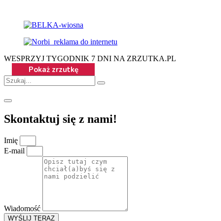
WESPRZYJ TYGODNIK 7 DNI NA ZRZUTKA.PL
Skontaktuj się z nami!
Imię
E-mail
Wiadomość
WYŚLIJ TERAZ