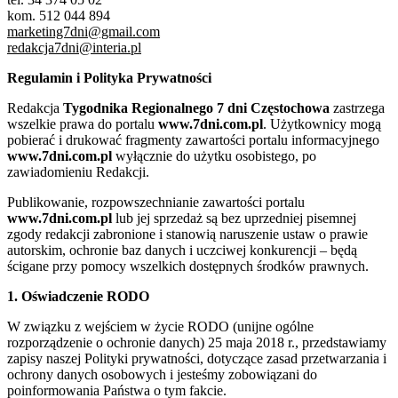
kom. 512 044 894
marketing7dni@gmail.com
redakcja7dni@interia.pl
Regulamin i Polityka Prywatności
Redakcja
Tygodnika Regionalnego 7 dni Częstochowa
zastrzega
wszelkie prawa do portalu
www.7dni.com.pl
. Użytkownicy mogą
pobierać i drukować fragmenty zawartości portalu informacyjnego
www.7dni.com.pl
wyłącznie do użytku osobistego, po
zawiadomieniu Redakcji.
Publikowanie, rozpowszechnianie zawartości portalu
www.7dni.com.pl
lub jej sprzedaż są bez uprzedniej pisemnej
zgody redakcji zabronione i stanowią naruszenie ustaw o prawie
autorskim, ochronie baz danych i uczciwej konkurencji – będą
ścigane przy pomocy wszelkich dostępnych środków prawnych.
1. Oświadczenie RODO
W związku z wejściem w życie RODO (unijne ogólne
rozporządzenie o ochronie danych) 25 maja 2018 r., przedstawiamy
zapisy naszej Polityki prywatności, dotyczące zasad przetwarzania i
ochrony danych osobowych i jesteśmy zobowiązani do
poinformowania Państwa o tym fakcie.