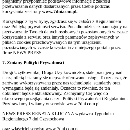
pragniemy przypomnieć podstawowe informacje z zakresu
przetwarzania danych dostarczanych przez Ciebie podczas
korzystania ze strony
www.7dni.com.pl.
Korzystając z tej witryny, zgadzasz się w całości z Regulaminem
oraz Polityką prywatności serwisu. Ponadto udzielasz nam zgody na
przetwarzanie Twoich danych osobowych pozostawionych w czasie
korzystania z serwisu oraz innych parametrów zapisywanych w
plikach cookies przechowywanych na tym urządzeniu
pozostawianych w czasie korzystania z niniejszego portalu przez
firmę NEWS PRESS.
7. Zmiany Polityki Prywatności
Drogi Użytkowniku, Droga Użytkowniczko, stale pracujemy nad
naszą ofertą i staramy się ulepszać oferowane usługi. To oznacza, że
zarówno wykorzystywana przez nas technologia, standardy oraz
wymagania będą się zmieniały. Oznacza to również, że ten
dokument będzie aktualizowany. Zachęcamy Cię więc do
okresowego przeglądania naszej Polityki Prywatności i Regulaminu.
Pozdrawiamy i witamy w serwisie www.7dni.com.pl
NEWS PRESS RENATA KLUCZNA wydawca Tygodnika
Regionalnego 7 dni Częstochowa
oraz właściciel serwisu www.7dni.com.pl