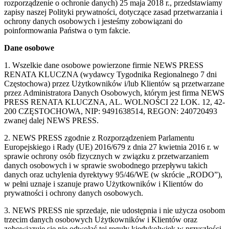
rozporządzenie o ochronie danych) 25 maja 2018 r., przedstawiamy
zapisy naszej Polityki prywatności, dotyczące zasad przetwarzania i
ochrony danych osobowych i jesteśmy zobowiązani do
poinformowania Państwa o tym fakcie.
Dane osobowe
1. Wszelkie dane osobowe powierzone firmie NEWS PRESS
RENATA KLUCZNA (wydawcy Tygodnika Regionalnego 7 dni
Częstochowa) przez Użytkowników i/lub Klientów są przetwarzane
przez Administratora Danych Osobowych, którym jest firma NEWS
PRESS RENATA KLUCZNA, AL. WOLNOŚCI 22 LOK. 12, 42-
200 CZĘSTOCHOWA, NIP: 9491638514, REGON: 240720493
zwanej dalej NEWS PRESS.
2. NEWS PRESS zgodnie z Rozporządzeniem Parlamentu
Europejskiego i Rady (UE) 2016/679 z dnia 27 kwietnia 2016 r. w
sprawie ochrony osób fizycznych w związku z przetwarzaniem
danych osobowych i w sprawie swobodnego przepływu takich
danych oraz uchylenia dyrektywy 95/46/WE (w skrócie „RODO”),
w pełni uznaje i szanuje prawo Użytkowników i Klientów do
prywatności i ochrony danych osobowych.
3. NEWS PRESS nie sprzedaje, nie udostępnia i nie użycza osobom
trzecim danych osobowych Użytkowników i Klientów oraz
zobowiązuje się nie odwołać tej reguły kiedykolwiek w przyszłości.