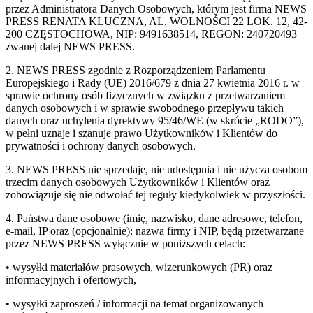
przez Administratora Danych Osobowych, którym jest firma NEWS
PRESS RENATA KLUCZNA, AL. WOLNOŚCI 22 LOK. 12, 42-
200 CZĘSTOCHOWA, NIP: 9491638514, REGON: 240720493
zwanej dalej NEWS PRESS.
2. NEWS PRESS zgodnie z Rozporządzeniem Parlamentu
Europejskiego i Rady (UE) 2016/679 z dnia 27 kwietnia 2016 r. w
sprawie ochrony osób fizycznych w związku z przetwarzaniem
danych osobowych i w sprawie swobodnego przepływu takich
danych oraz uchylenia dyrektywy 95/46/WE (w skrócie „RODO”),
w pełni uznaje i szanuje prawo Użytkowników i Klientów do
prywatności i ochrony danych osobowych.
3. NEWS PRESS nie sprzedaje, nie udostępnia i nie użycza osobom
trzecim danych osobowych Użytkowników i Klientów oraz
zobowiązuje się nie odwołać tej reguły kiedykolwiek w przyszłości.
4. Państwa dane osobowe (imię, nazwisko, dane adresowe, telefon,
e-mail, IP oraz (opcjonalnie): nazwa firmy i NIP, będą przetwarzane
przez NEWS PRESS wyłącznie w poniższych celach:
• wysyłki materiałów prasowych, wizerunkowych (PR) oraz
informacyjnych i ofertowych,
• wysyłki zaproszeń / informacji na temat organizowanych