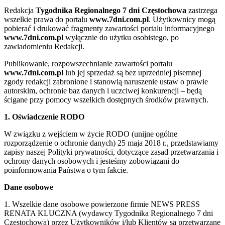
Redakcja
Tygodnika Regionalnego 7 dni Częstochowa
zastrzega
wszelkie prawa do portalu
www.7dni.com.pl
. Użytkownicy mogą
pobierać i drukować fragmenty zawartości portalu informacyjnego
www.7dni.com.pl
wyłącznie do użytku osobistego, po
zawiadomieniu Redakcji.
Publikowanie, rozpowszechnianie zawartości portalu
www.7dni.com.pl
lub jej sprzedaż są bez uprzedniej pisemnej
zgody redakcji zabronione i stanowią naruszenie ustaw o prawie
autorskim, ochronie baz danych i uczciwej konkurencji – będą
ścigane przy pomocy wszelkich dostępnych środków prawnych.
1. Oświadczenie RODO
W związku z wejściem w życie RODO (unijne ogólne
rozporządzenie o ochronie danych) 25 maja 2018 r., przedstawiamy
zapisy naszej Polityki prywatności, dotyczące zasad przetwarzania i
ochrony danych osobowych i jesteśmy zobowiązani do
poinformowania Państwa o tym fakcie.
Dane osobowe
1. Wszelkie dane osobowe powierzone firmie NEWS PRESS
RENATA KLUCZNA (wydawcy Tygodnika Regionalnego 7 dni
Częstochowa) przez Użytkowników i/lub Klientów są przetwarzane