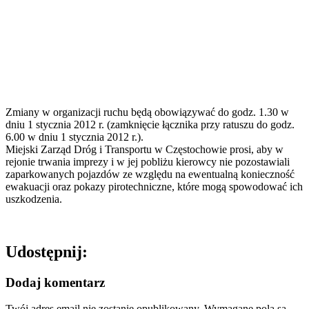
Zmiany w organizacji ruchu będą obowiązywać do godz. 1.30 w
dniu 1 stycznia 2012 r. (zamknięcie łącznika przy ratuszu do godz.
6.00 w dniu 1 stycznia 2012 r.).
Miejski Zarząd Dróg i Transportu w Częstochowie prosi, aby w
rejonie trwania imprezy i w jej pobliżu kierowcy nie pozostawiali
zaparkowanych pojazdów ze względu na ewentualną konieczność
ewakuacji oraz pokazy pirotechniczne, które mogą spowodować ich
uszkodzenia.
Udostępnij:
Dodaj komentarz
Twój adres email nie zostanie opublikowany.
Wymagane pola są