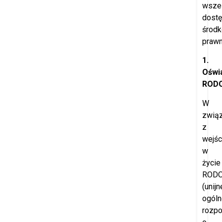
wszel
dost
środ
prawn
1.
Oświ
ROD
W
zwią
z
wejś
w
życie
ROD
(unijn
ogóln
rozpo