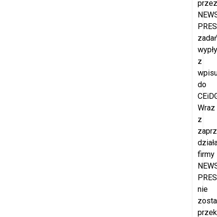
prze
NEW
PRES
zada
wypł
z
wpis
do
CEiDG
Wraz
z
zapr
dział
firmy
NEW
PRES
nie
zost
prze