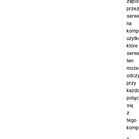
zapi
prze
serw
na
komp
użytk
które
serw
ten
może
odczy
przy
każd
połąc
się
z
tego
kompu