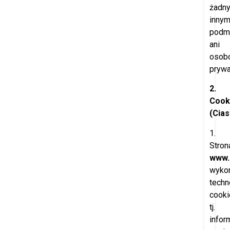
żadn
inny
podm
ani
osob
pryw
2.
Cook
(Cia
1.
Stron
www.
wykor
techn
cooki
tj.
infor