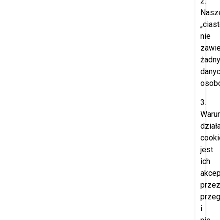
2.
Nasz
„cias
nie
zawie
żadn
dany
osob
3.
Waru
dział
cooki
jest
ich
akcep
prze
przeg
i