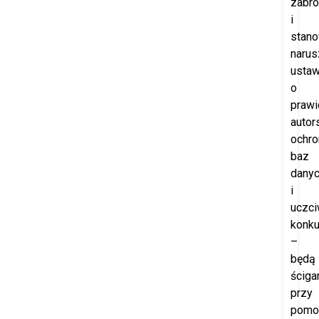
zabro
i
stano
narus
usta
o
prawi
autor
ochro
baz
dany
i
uczci
konku
–
będą
ściga
przy
pomo