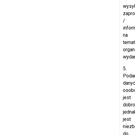
wysył
zapr
/
infor
na
temat
orga
wydar
5.
Poda
dany
osob
jest
dobro
jedna
jest
niez
do