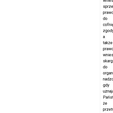
wnies
sprze
praw
do
cofni
zgod
a
także
praw
wnies
skarg
do
organ
nadzo
gdy
uznaj
Pańs
że
przet