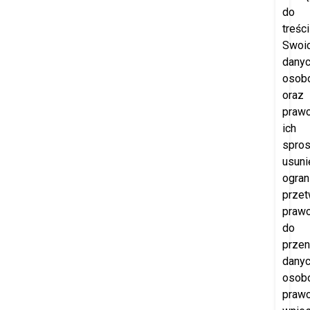
do
treści
Swoi
dany
osob
oraz
praw
ich
spros
usuni
ogran
przet
praw
do
przen
dany
osob
praw