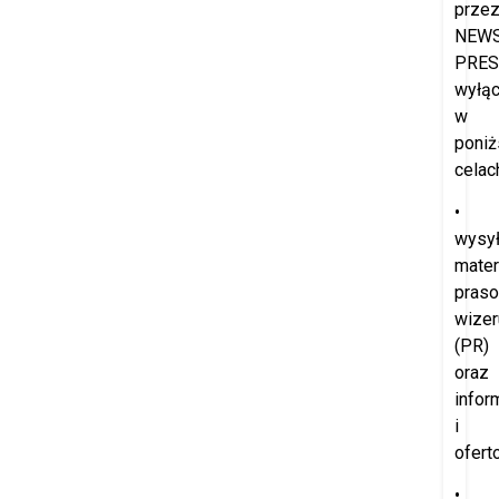
prze
NEW
PRES
wyłąc
w
poniż
celac
•
wysył
mater
praso
wize
(PR)
oraz
infor
i
ofert
•