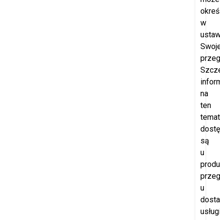
okreś
w
ustaw
Swoje
przeg
Szcz
infor
na
ten
temat
dost
są
u
produ
przeg
u
dost
usług