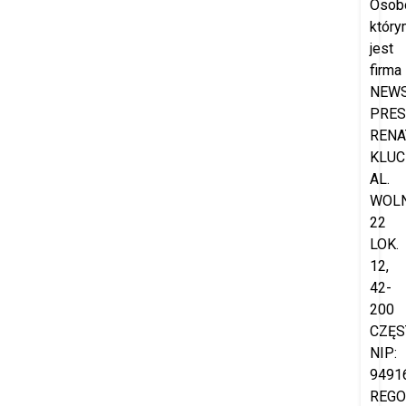
Osob
który
jest
firma
NEW
PRES
RENA
KLUC
AL.
WOL
22
LOK.
12,
42-
200
CZĘS
NIP:
9491
REGO