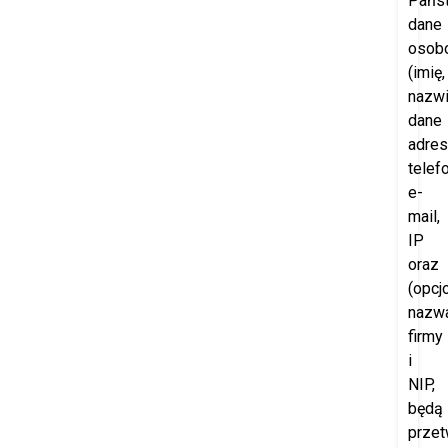
Pańs
dane
osob
(imię,
nazwi
dane
adre
telefo
e-
mail,
IP
oraz
(opcjo
nazw
firmy
i
NIP,
będą
przet