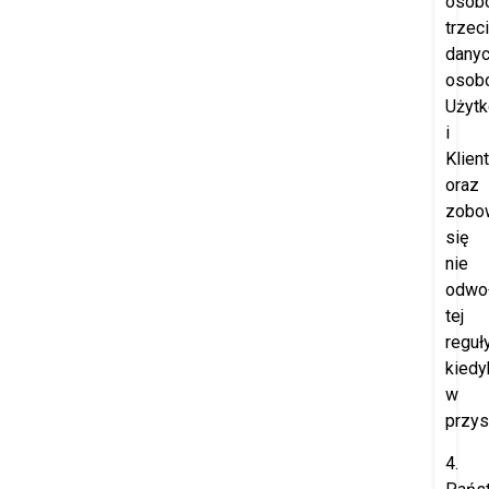
osob
trzec
dany
osob
Użyt
i
Klien
oraz
zobo
się
nie
odwo
tej
reguł
kiedy
w
przys
4.