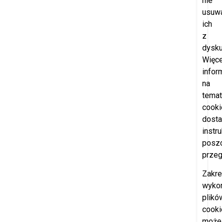
nie
usuw
ich
z
dysku
Więce
infor
na
temat
cooki
dosta
instr
posz
przeg
Zakr
wyko
plikó
cooki
może