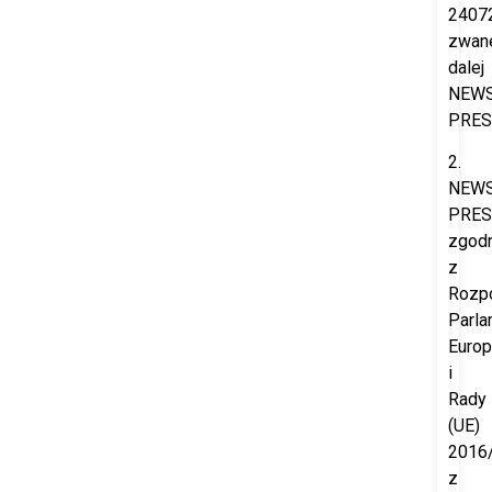
2407
zwan
dalej
NEW
PRES
2.
NEW
PRES
zgod
z
Rozp
Parla
Europ
i
Rady
(UE)
2016
z