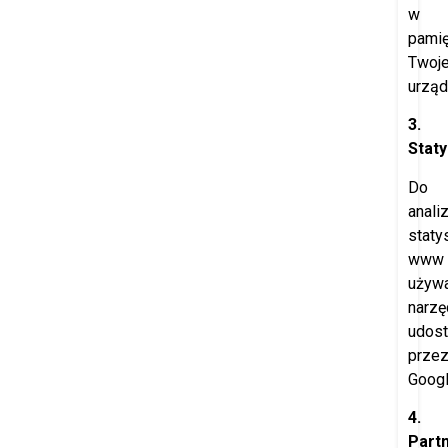
w
pamię
Twoj
urząd
3.
Staty
Do
anali
staty
www
używ
narzę
udost
prze
Googl
4.
Part