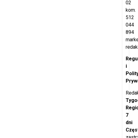
02
kom.
512
044
894
marke
redak
Regu
i
Polit
Pryw
Redak
Tygo
Regi
7
dni
Częs
zastr