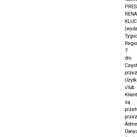
PRES
RENA
KLUC
(wyd
Tygod
Regio
7
dni
Częs
prze
Użyt
i/lub
Klien
są
przet
prze
Admin
Dany