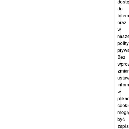
dost
do
Intern
oraz
w
nasze
polit
prywa
Bez
wpro
zmia
ustaw
infor
w
plika
cooki
mogą
być
zapi