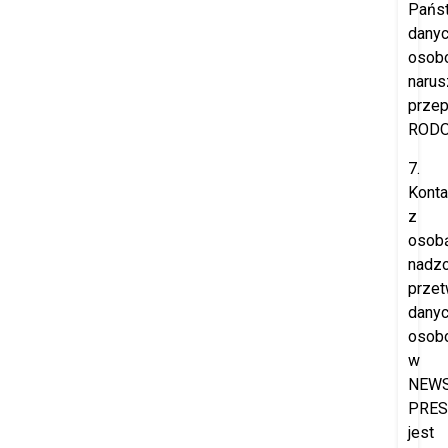
Pańs
dany
osob
narus
przep
RODO
7.
Konta
z
osob
nadzo
przet
dany
osob
w
NEW
PRES
jest