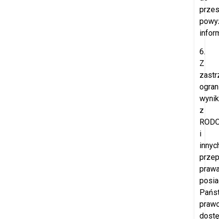
przes
powy
inform
6.
Z
zast
ogran
wynik
z
ROD
i
innyc
prze
prawa
posia
Pańs
praw
dost