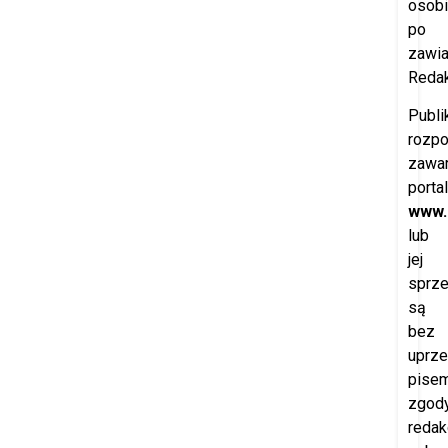
osobi
po
zawi
Redak
Publi
rozp
zawar
porta
www.
lub
jej
sprz
są
bez
uprze
pisem
zgod
redak