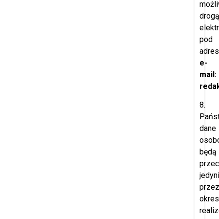
możl
drog
elekt
pod
adre
e-
mail:
redak
8.
Pańs
dane
osob
będą
prze
jedyn
prze
okres
reali