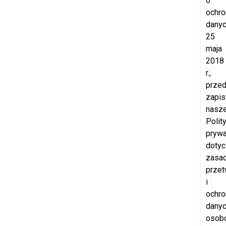
o
ochro
danyc
25
maja
2018
r.,
prze
zapis
nasze
Polity
prywa
doty
zasa
przet
i
ochro
dany
osob