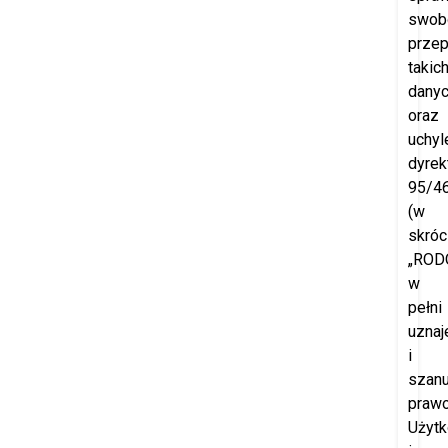
swob
prze
takic
dany
oraz
uchyl
dyrek
95/4
(w
skróc
„RODO
w
pełni
uznaj
i
szanu
praw
Użyt