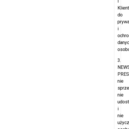
i
Klien
do
prywa
i
ochro
dany
osob
3.
NEW
PRES
nie
sprze
nie
udost
i
nie
użyc