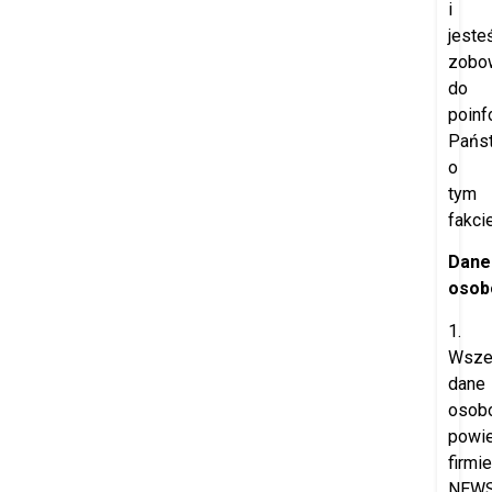
i
jeste
zobo
do
poinf
Pańs
o
tym
fakcie
Dane
osob
1.
Wsze
dane
osob
powi
firmie
NEW