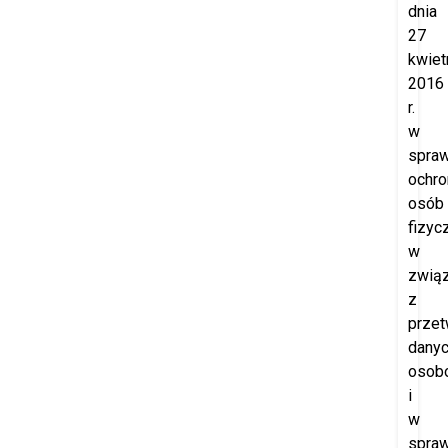
dnia
27
kwiet
2016
r.
w
spraw
ochro
osób
fizyc
w
zwią
z
prze
dany
osob
i
w
spraw