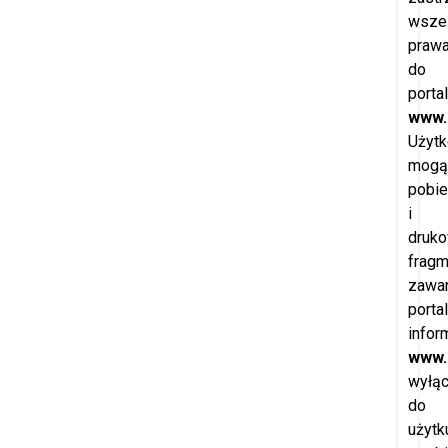
wszel
praw
do
porta
www.
Użytk
mogą
pobie
i
druk
fragm
zawar
porta
infor
www.
wyłąc
do
użytk