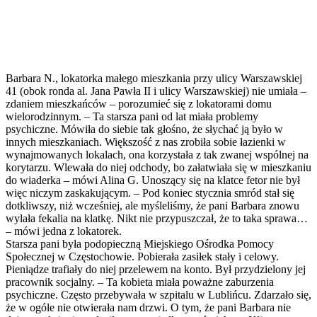
Barbara N., lokatorka małego mieszkania przy ulicy Warszawskiej
41 (obok ronda al. Jana Pawła II i ulicy Warszawskiej) nie umiała –
zdaniem mieszkańców – porozumieć się z lokatorami domu
wielorodzinnym. – Ta starsza pani od lat miała problemy
psychiczne. Mówiła do siebie tak głośno, że słychać ją było w
innych mieszkaniach. Większość z nas zrobiła sobie łazienki w
wynajmowanych lokalach, ona korzystała z tak zwanej wspólnej na
korytarzu. Wlewała do niej odchody, bo załatwiała się w mieszkaniu
do wiaderka – mówi Alina G. Unoszący się na klatce fetor nie był
więc niczym zaskakującym. – Pod koniec stycznia smród stał się
dotkliwszy, niż wcześniej, ale myśleliśmy, że pani Barbara znowu
wylała fekalia na klatkę. Nikt nie przypuszczał, że to taka sprawa…
– mówi jedna z lokatorek.
Starsza pani była podopieczną Miejskiego Ośrodka Pomocy
Społecznej w Częstochowie. Pobierała zasiłek stały i celowy.
Pieniądze trafiały do niej przelewem na konto. Był przydzielony jej
pracownik socjalny. – Ta kobieta miała poważne zaburzenia
psychiczne. Często przebywała w szpitalu w Lublińcu. Zdarzało się,
że w ogóle nie otwierała nam drzwi. O tym, że pani Barbara nie