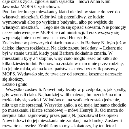
daje oznak życia, zgłosiła nam sąsiadka – mówi Anna Klim-
Jaworska MOPS Częstochowa.
Pod koniec lutego mieszkańcy klatki nie byli w stanie dotrzeć do
własnych mieszkań. Odór był tak przenikliwy, że ludzie
wymiotowali albo po wyjściu z budynku, albo po wejściu do
własnych mieszkań. – Tego nie da się opisać słowami. Nie pomogły
nasze interwencje w MOPS-ie i administracji. Teraz wszyscy się
wypierają i nie ma winnych – mówi Henryk R.
Znalezione w pierwszych dniach marca ciało Barbary N. było już w
daleko idącym rozkładzie. Na akcie zgonu brak daty. – Lekarz nie
był w stanie ustalić, kiedy pani Barbara dokładnie zmarła. W
mieszkaniu były 24 stopnie, więc ciało mogło leżeć od kilku do
kilkudziesięciu dni. Pochowana została w marcu nie przez rodzinę,
bo jej nie miała, ale na koszt państwa – mówi rzecznik prasowy
MOPS. Wydawało się, że trwający od stycznia koszmar nareszcie
się skończy.
Leżało i gniło
– Wszystko zostawili. Nawet buty leżały w przedpokoju, jak spadły,
gdy wynosili ciało. Najbardziej walił materac, bo przecież na nim
rozkładały się zwłoki. W lodówce i na szafkach zostało jedzenie,
nikt tego nie sprzątnął. Wszystko gniło, a od maja już samo chodziło
po mieszkaniu i klatce schodowej – mówi Henryk R. Od marca do
sierpnia lokal zajmowany przez panią N. pozostawał bez opieki –
Nawet drzwi do jej mieszkania nie zamknęli na klamkę. Zostawili
rozwarte na oścież. Zrobiliśmy to my – lokatorzy, by ten fetor i