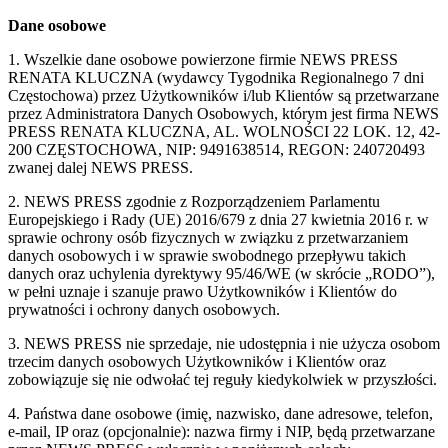
Dane osobowe
1. Wszelkie dane osobowe powierzone firmie NEWS PRESS
RENATA KLUCZNA (wydawcy Tygodnika Regionalnego 7 dni
Częstochowa) przez Użytkowników i/lub Klientów są przetwarzane
przez Administratora Danych Osobowych, którym jest firma NEWS
PRESS RENATA KLUCZNA, AL. WOLNOŚCI 22 LOK. 12, 42-
200 CZĘSTOCHOWA, NIP: 9491638514, REGON: 240720493
zwanej dalej NEWS PRESS.
2. NEWS PRESS zgodnie z Rozporządzeniem Parlamentu
Europejskiego i Rady (UE) 2016/679 z dnia 27 kwietnia 2016 r. w
sprawie ochrony osób fizycznych w związku z przetwarzaniem
danych osobowych i w sprawie swobodnego przepływu takich
danych oraz uchylenia dyrektywy 95/46/WE (w skrócie „RODO”),
w pełni uznaje i szanuje prawo Użytkowników i Klientów do
prywatności i ochrony danych osobowych.
3. NEWS PRESS nie sprzedaje, nie udostępnia i nie użycza osobom
trzecim danych osobowych Użytkowników i Klientów oraz
zobowiązuje się nie odwołać tej reguły kiedykolwiek w przyszłości.
4. Państwa dane osobowe (imię, nazwisko, dane adresowe, telefon,
e-mail, IP oraz (opcjonalnie): nazwa firmy i NIP, będą przetwarzane