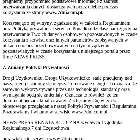
pragniemy przypomnieć podstawowe informacje z zakresu
przetwarzania danych dostarczanych przez Ciebie podczas
korzystania ze strony
www.7dni.com.pl.
Korzystając z tej witryny, zgadzasz się w całości z Regulaminem
oraz Polityką prywatności serwisu. Ponadto udzielasz nam zgody na
przetwarzanie Twoich danych osobowych pozostawionych w czasie
korzystania z serwisu oraz innych parametrów zapisywanych w
plikach cookies przechowywanych na tym urządzeniu
pozostawianych w czasie korzystania z niniejszego portalu przez
firmę NEWS PRESS.
7. Zmiany Polityki Prywatności
Drogi Użytkowniku, Droga Użytkowniczko, stale pracujemy nad
naszą ofertą i staramy się ulepszać oferowane usługi. To oznacza, że
zarówno wykorzystywana przez nas technologia, standardy oraz
wymagania będą się zmieniały. Oznacza to również, że ten
dokument będzie aktualizowany. Zachęcamy Cię więc do
okresowego przeglądania naszej Polityki Prywatności i Regulaminu.
Pozdrawiamy i witamy w serwisie www.7dni.com.pl
NEWS PRESS RENATA KLUCZNA wydawca Tygodnika
Regionalnego 7 dni Częstochowa
oraz właściciel serwisu www.7dni.com.pl