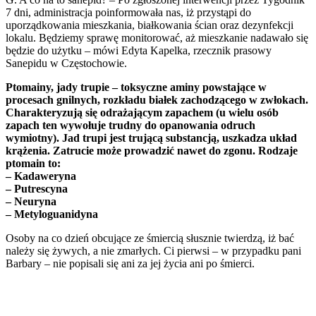
7 dni, administracja poinformowała nas, iż przystąpi do
uporządkowania mieszkania, białkowania ścian oraz dezynfekcji
lokalu. Będziemy sprawę monitorować, aż mieszkanie nadawało się
będzie do użytku – mówi Edyta Kapelka, rzecznik prasowy
Sanepidu w Częstochowie.
Ptomainy, jady trupie – toksyczne aminy powstające w
procesach gnilnych, rozkładu białek zachodzącego w zwłokach.
Charakteryzują się odrażającym zapachem (u wielu osób
zapach ten wywołuje trudny do opanowania odruch
wymiotny). Jad trupi jest trującą substancją, uszkadza układ
krążenia. Zatrucie może prowadzić nawet do zgonu. Rodzaje
ptomain to:
– Kadaweryna
– Putrescyna
– Neuryna
– Metyloguanidyna
Osoby na co dzień obcujące ze śmiercią słusznie twierdzą, iż bać
należy się żywych, a nie zmarłych. Ci pierwsi – w przypadku pani
Barbary – nie popisali się ani za jej życia ani po śmierci.