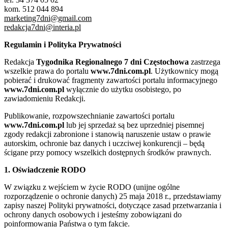
kom. 512 044 894
marketing7dni@gmail.com
redakcja7dni@interia.pl
Regulamin i Polityka Prywatności
Redakcja
Tygodnika Regionalnego 7 dni Częstochowa
zastrzega
wszelkie prawa do portalu
www.7dni.com.pl
. Użytkownicy mogą
pobierać i drukować fragmenty zawartości portalu informacyjnego
www.7dni.com.pl
wyłącznie do użytku osobistego, po
zawiadomieniu Redakcji.
Publikowanie, rozpowszechnianie zawartości portalu
www.7dni.com.pl
lub jej sprzedaż są bez uprzedniej pisemnej
zgody redakcji zabronione i stanowią naruszenie ustaw o prawie
autorskim, ochronie baz danych i uczciwej konkurencji – będą
ścigane przy pomocy wszelkich dostępnych środków prawnych.
1. Oświadczenie RODO
W związku z wejściem w życie RODO (unijne ogólne
rozporządzenie o ochronie danych) 25 maja 2018 r., przedstawiamy
zapisy naszej Polityki prywatności, dotyczące zasad przetwarzania i
ochrony danych osobowych i jesteśmy zobowiązani do
poinformowania Państwa o tym fakcie.