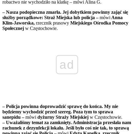
robactwo nie wychodziło na klatkę – mówi Alina G.
– Nasza podopieczna zmarła. Jej dobytkiem powinny zająć się
służby porządkowe: Straż Miejska lub policja –
mówi
Anna
Klim-Jaworska,
rzecznik prasowy
Miejskiego Ośrodka Pomocy
Społecznej
w Częstochowie.
ad
– Policja powinna doprowadzić sprawę do końca. My nie
będziemy wychodzić przed szereg. Poza tym to sprawa
sanepidu –
mówi
dyżurny Straży Miejskiej
w Częstochowie.
– Uważaliśmy temat za zamknięty. Administracja przesłała nam
rachunek z dezynfekcji lokalu. Jeśli było coś nie tak, to sprawą
powinna zająć się Policja –
mówi
Edyta Kapelka, rzecznik