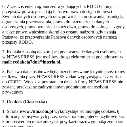
6. Z zastrzeżeniem ograniczeń wynikających z RODO i innych
przepisów prawa, posiadają Państwo prawo dostępu do treści
Swoich danych osobowych oraz prawo ich sprostowania, usunięcia,
ograniczenia przetwarzania, prawo do przenoszenia danych
osobowych, prawo wniesienia sprzeciwu, prawo do cofnięcia zgody
a także prawo wniesienia skargi do organu nadzoru, gdy uznają
Państwo, że przetwarzanie Państwa danych osobowych narusza
przepisy RODO.
7. Kontakt z osobą nadzorującą przetwarzanie danych osobowych
w NEWS PRESS jest możliwy drogą elektroniczną pod adresem
e-
mail: redakcja7dni@interia.pl.
8. Państwa dane osobowe będą przechowywane jedynie przez okres
realizowania przez NEWS PRESS zadań wypływających z wpisu
do CEiDG. Wraz z zaprzestaniem działań firmy NEWS PRESS nie
zostaną przekazane żadnym innym podmiotom ani osobom
prywatnym
2. Cookies (Ciasteczka)
1. Strona
www.7dni.com.pl
wykorzystuje technologię cookies, tj.
informacji zapisywanych przez serwer na komputerze użytkownika,
które serwer ten może odczytać przy każdorazowym połączeniu się
z tego komputera.