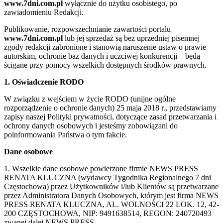
www.7dni.com.pl
wyłącznie do użytku osobistego, po
zawiadomieniu Redakcji.
Publikowanie, rozpowszechnianie zawartości portalu
www.7dni.com.pl
lub jej sprzedaż są bez uprzedniej pisemnej
zgody redakcji zabronione i stanowią naruszenie ustaw o prawie
autorskim, ochronie baz danych i uczciwej konkurencji – będą
ścigane przy pomocy wszelkich dostępnych środków prawnych.
1. Oświadczenie RODO
W związku z wejściem w życie RODO (unijne ogólne
rozporządzenie o ochronie danych) 25 maja 2018 r., przedstawiamy
zapisy naszej Polityki prywatności, dotyczące zasad przetwarzania i
ochrony danych osobowych i jesteśmy zobowiązani do
poinformowania Państwa o tym fakcie.
Dane osobowe
1. Wszelkie dane osobowe powierzone firmie NEWS PRESS
RENATA KLUCZNA (wydawcy Tygodnika Regionalnego 7 dni
Częstochowa) przez Użytkowników i/lub Klientów są przetwarzane
przez Administratora Danych Osobowych, którym jest firma NEWS
PRESS RENATA KLUCZNA, AL. WOLNOŚCI 22 LOK. 12, 42-
200 CZĘSTOCHOWA, NIP: 9491638514, REGON: 240720493
zwanej dalej NEWS PRESS.