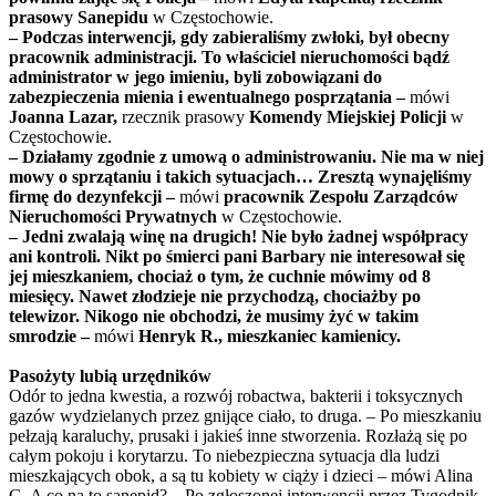
prasowy Sanepidu
w Częstochowie.
– Podczas interwencji, gdy zabieraliśmy zwłoki, był obecny
pracownik administracji. To właściciel nieruchomości bądź
administrator w jego imieniu, byli zobowiązani do
zabezpieczenia mienia i ewentualnego posprzątania –
mówi
Joanna Lazar,
rzecznik prasowy
Komendy Miejskiej Policji
w
Częstochowie.
– Działamy zgodnie z umową o administrowaniu. Nie ma w niej
mowy o sprzątaniu i takich sytuacjach… Zresztą wynajęliśmy
firmę do dezynfekcji –
mówi
pracownik Zespołu Zarządców
Nieruchomości Prywatnych
w Częstochowie.
– Jedni zwalają winę na drugich! Nie było żadnej współpracy
ani kontroli. Nikt po śmierci pani Barbary nie interesował się
jej mieszkaniem, chociaż o tym, że cuchnie mówimy od 8
miesięcy. Nawet złodzieje nie przychodzą, chociażby po
telewizor. Nikogo nie obchodzi, że musimy żyć w takim
smrodzie –
mówi
Henryk R., mieszkaniec kamienicy.
Pasożyty lubią urzędników
Odór to jedna kwestia, a rozwój robactwa, bakterii i toksycznych
gazów wydzielanych przez gnijące ciało, to druga. – Po mieszkaniu
pełzają karaluchy, prusaki i jakieś inne stworzenia. Rozłażą się po
całym pokoju i korytarzu. To niebezpieczna sytuacja dla ludzi
mieszkających obok, a są tu kobiety w ciąży i dzieci – mówi Alina
G. A co na to sanepid? – Po zgłoszonej interwencji przez Tygodnik