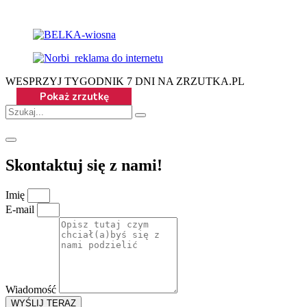
WESPRZYJ TYGODNIK 7 DNI NA ZRZUTKA.PL
Skontaktuj się z nami!
Imię
E-mail
Wiadomość
WYŚLIJ TERAZ