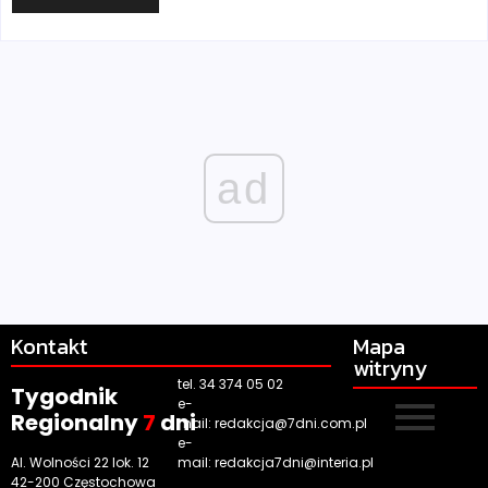
ad
Kontakt
Mapa
witryny
tel. 34 374 05 02
Tygodnik
e-
Regionalny
7
dni
mail:
redakcja@7dni.com.pl
e-
Al. Wolności 22 lok. 12
mail:
redakcja7dni@interia.pl
42-200 Częstochowa