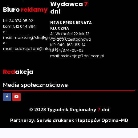
Wyd
awca
7
Biuro
reklamy
dni
tel. 34 374 05 02
NEWS PRESS RENATA
kom. 512 044 894
KLUCZNA
e-
Al. Wolności 22 lok. 12
mail:
marketing7dni@gmail.com
42-200 Częstochowa
e-
NIP: 949-163-85-14
mail:
redakcja7dni@interia.pl
tel. 34/374-05-02
mail: redakcja@7dni.com.pl
Red
akcja
Media społecznościowe
© 2023 Tygodnik Regionalny
7
dni
Partnerzy:
Serwis drukarek i laptopów Optima-MD