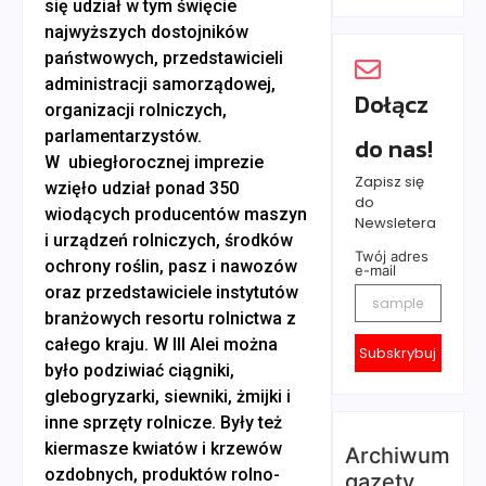
się udział w tym święcie
najwyższych dostojników
państwowych, przedstawicieli
administracji samorządowej,
Dołącz
organizacji rolniczych,
parlamentarzystów.
do nas!
W ubiegłorocznej imprezie
Zapisz się
wzięło udział ponad 350
do
wiodących producentów maszyn
Newsletera
i urządzeń rolniczych, środków
Twój adres
ochrony roślin, pasz i nawozów
e-mail
oraz przedstawiciele instytutów
branżowych resortu rolnictwa z
całego kraju. W III Alei można
Subskrybuj
było podziwiać ciągniki,
glebogryzarki, siewniki, żmijki i
inne sprzęty rolnicze. Były też
kiermasze kwiatów i krzewów
Archiwum
ozdobnych, produktów rolno-
gazety