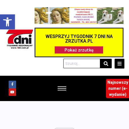
Otwórz pasek narzędzi
WESPRZYJ TYGODNIK 7 DNI NA
ZRZUTKA.PL
Najnowszy
numer (e-
wydanie)