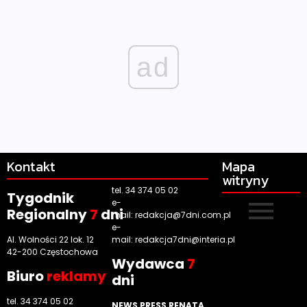
ad
Kontakt
Mapa
witryny
tel. 34 374 05 02
Tygodnik
e-
Regionalny
7
dni
mail:
redakcja@7dni.com.pl
e-
Al. Wolności 22 lok. 12
mail:
redakcja7dni@interia.pl
42-200 Częstochowa
Wyd
awca
7
Biuro
reklamy
dni
tel. 34 374 05 02
NEWS PRESS RENATA