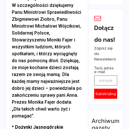
W szczególności dziękujemy
Panu Ministrowi Sprawiedliwości
Zbigniewowi Ziobro, Panu
Dołącz
Ministrowi Michałowi Wójcikowi,
Solidarnej Polsce,
do nas!
Stowarzyszeniu Moniki Fajer i
wszystkim ludziom, których
Zapisz się
do
spotkałam, i którzy wyciągnęły
Newsletera
do nas pomocną dłoń. Dziękuję,
że moje kochane dzieci zostają
Twój adres
e-mail
razem ze swoją mamą. Dla
każdej mamy najważniejsze jest
dobro jej dzieci – powiedziała po
Subskrybuj
zakończeniu sprawy pani Anna.
Prezes Monika Fajer dodała:
„Dla takich chwil warto żyć i
pomagać”.
Archiwum
gazety
* Dożynki Jasnogórskie