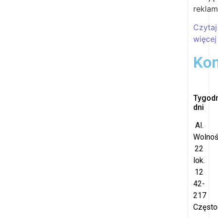
rekla
Czytaj
więcej
Kon
Tygod
dni
Al.
Wolnoś
22
lok.
12
42-
217
Częst