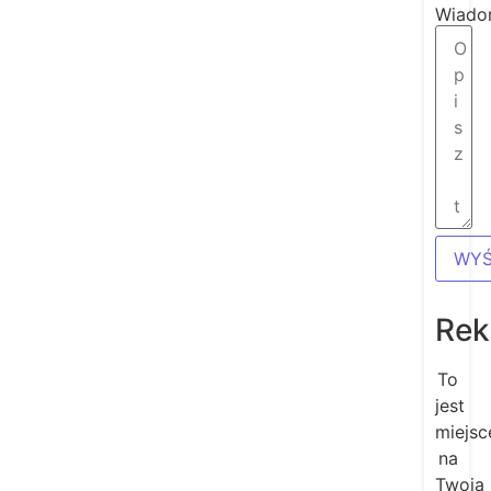
Wiado
WYŚ
Rek
To
jest
miejsc
na
Twoją