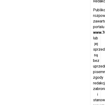
Redakcj
Publik
rozpow
zawart
portalu
www.7d
lub
jej
sprzed
są
bez
uprzedn
pisemn
zgody
redakcj
zabron
i
stanow