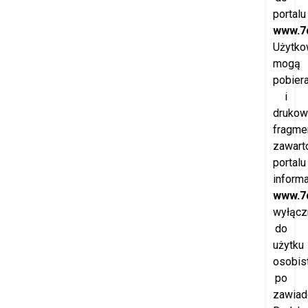
portalu
www.7d
Użytko
mogą
pobier
i
drukow
fragme
zawart
portalu
inform
www.7d
wyłącz
do
użytku
osobis
po
zawiad