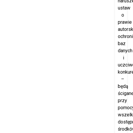
narusz
ustaw
o
prawie
autorsk
ochron
baz
danych
i
uczciw
konkure
–
będą
ścigan
przy
pomoc
wszelk
dostęp
środk