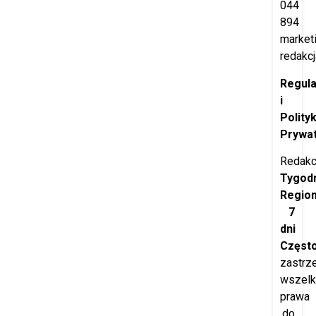
044
894
market
redakcj
Regul
i
Polity
Prywat
Redakc
Tygod
Regio
7
dni
Częst
zastrz
wszelk
prawa
do