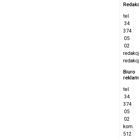
Redakc
tel.
34
374
05
02
redakc
redakcj
Biuro
reklam
tel.
34
374
05
02
kom.
512