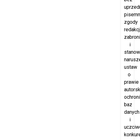
uprzedn
pisemn
zgody
redakcj
zabron
i
stanow
narusz
ustaw
o
prawie
autorsk
ochron
baz
danych
i
uczciw
konkure