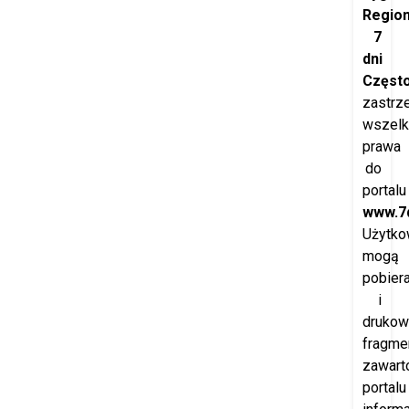
Regio
7
dni
Częst
zastrz
wszelk
prawa
do
portalu
www.7d
Użytko
mogą
pobier
i
drukow
fragme
zawart
portalu