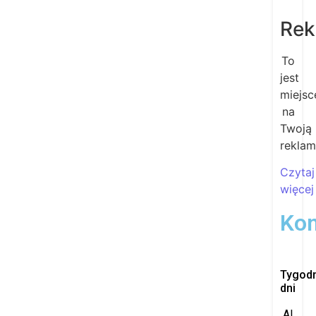
Rek
To
jest
miejsc
na
Twoją
rekla
Czytaj
więcej
Kon
Tygod
dni
Al.