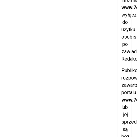
inform
www.7d
wyłącz
do
użytku
osobis
po
zawiad
Redakcj
Publik
rozpow
zawart
portalu
www.7d
lub
jej
sprzed
są
bez