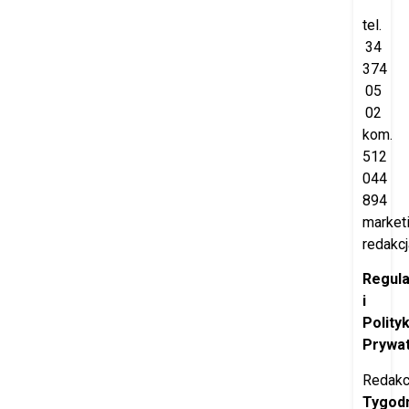
tel.
34
374
05
02
kom.
512
044
894
market
redakcj
Regul
i
Polity
Prywat
Redakc
Tygod