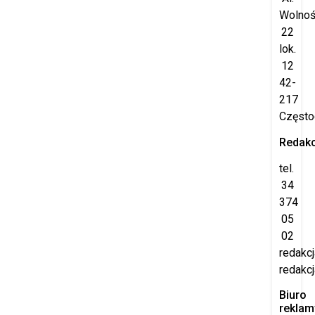
Wolnoś
22
lok.
12
42-
217
Częst
Redakc
tel.
34
374
05
02
redakc
redakcj
Biuro
reklam