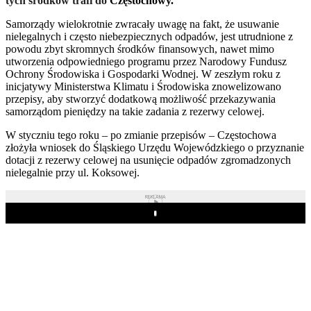
tych środków trafi do
Częstochowy.
Samorządy wielokrotnie zwracały uwagę na fakt, że usuwanie
nielegalnych i często niebezpiecznych odpadów, jest utrudnione z
powodu zbyt skromnych środków finansowych, nawet mimo
utworzenia odpowiedniego programu przez Narodowy Fundusz
Ochrony Środowiska i Gospodarki Wodnej. W zeszłym roku z
inicjatywy Ministerstwa Klimatu i Środowiska znowelizowano
przepisy, aby stworzyć dodatkową możliwość przekazywania
samorządom pieniędzy na takie zadania z rezerwy celowej.
W styczniu tego roku – po zmianie przepisów – Częstochowa
złożyła wniosek do Śląskiego Urzędu Wojewódzkiego o przyznanie
dotacji z rezerwy celowej na usunięcie odpadów zgromadzonych
nielegalnie przy ul. Koksowej.
REKLAMA
Play