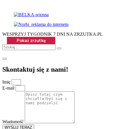
WESPRZYJ TYGODNIK 7 DNI NA ZRZUTKA.PL
Skontaktuj się z nami!
Imię
E-mail
Wiadomość
WYŚLIJ TERAZ