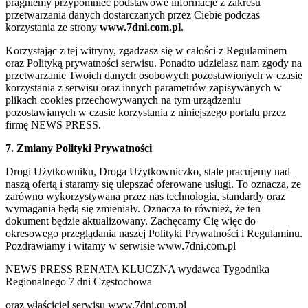
pragniemy przypomnieć podstawowe informacje z zakresu
przetwarzania danych dostarczanych przez Ciebie podczas
korzystania ze strony
www.7dni.com.pl.
Korzystając z tej witryny, zgadzasz się w całości z Regulaminem
oraz Polityką prywatności serwisu. Ponadto udzielasz nam zgody na
przetwarzanie Twoich danych osobowych pozostawionych w czasie
korzystania z serwisu oraz innych parametrów zapisywanych w
plikach cookies przechowywanych na tym urządzeniu
pozostawianych w czasie korzystania z niniejszego portalu przez
firmę NEWS PRESS.
7. Zmiany Polityki Prywatności
Drogi Użytkowniku, Droga Użytkowniczko, stale pracujemy nad
naszą ofertą i staramy się ulepszać oferowane usługi. To oznacza, że
zarówno wykorzystywana przez nas technologia, standardy oraz
wymagania będą się zmieniały. Oznacza to również, że ten
dokument będzie aktualizowany. Zachęcamy Cię więc do
okresowego przeglądania naszej Polityki Prywatności i Regulaminu.
Pozdrawiamy i witamy w serwisie www.7dni.com.pl
NEWS PRESS RENATA KLUCZNA wydawca Tygodnika
Regionalnego 7 dni Częstochowa
oraz właściciel serwisu www.7dni.com.pl