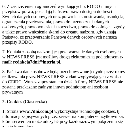
6. Z zastrzeżeniem ograniczeń wynikających z RODO i innych
przepisów prawa, posiadają Państwo prawo dostępu do treści
Swoich danych osobowych oraz prawo ich sprostowania, usunięcia,
ograniczenia przetwarzania, prawo do przenoszenia danych
osobowych, prawo wniesienia sprzeciwu, prawo do cofnięcia zgody
a także prawo wniesienia skargi do organu nadzoru, gdy uznają
Państwo, że przetwarzanie Państwa danych osobowych narusza
przepisy RODO.
7. Kontakt z osobą nadzorującą przetwarzanie danych osobowych
w NEWS PRESS jest możliwy drogą elektroniczną pod adresem
e-
mail: redakcja7dni@interia.pl.
8. Państwa dane osobowe będą przechowywane jedynie przez okres
realizowania przez NEWS PRESS zadań wypływających z wpisu
do CEiDG. Wraz z zaprzestaniem działań firmy NEWS PRESS nie
zostaną przekazane żadnym innym podmiotom ani osobom
prywatnym
2. Cookies (Ciasteczka)
1. Strona
www.7dni.com.pl
wykorzystuje technologię cookies, tj.
informacji zapisywanych przez serwer na komputerze użytkownika,
które serwer ten może odczytać przy każdorazowym połączeniu się
z tego komputera.