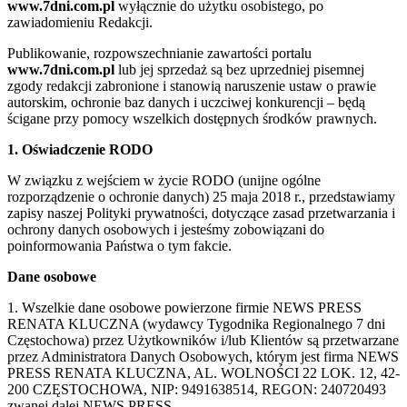
www.7dni.com.pl
wyłącznie do użytku osobistego, po
zawiadomieniu Redakcji.
Publikowanie, rozpowszechnianie zawartości portalu
www.7dni.com.pl
lub jej sprzedaż są bez uprzedniej pisemnej
zgody redakcji zabronione i stanowią naruszenie ustaw o prawie
autorskim, ochronie baz danych i uczciwej konkurencji – będą
ścigane przy pomocy wszelkich dostępnych środków prawnych.
1. Oświadczenie RODO
W związku z wejściem w życie RODO (unijne ogólne
rozporządzenie o ochronie danych) 25 maja 2018 r., przedstawiamy
zapisy naszej Polityki prywatności, dotyczące zasad przetwarzania i
ochrony danych osobowych i jesteśmy zobowiązani do
poinformowania Państwa o tym fakcie.
Dane osobowe
1. Wszelkie dane osobowe powierzone firmie NEWS PRESS
RENATA KLUCZNA (wydawcy Tygodnika Regionalnego 7 dni
Częstochowa) przez Użytkowników i/lub Klientów są przetwarzane
przez Administratora Danych Osobowych, którym jest firma NEWS
PRESS RENATA KLUCZNA, AL. WOLNOŚCI 22 LOK. 12, 42-
200 CZĘSTOCHOWA, NIP: 9491638514, REGON: 240720493
zwanej dalej NEWS PRESS.