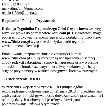
kom. 512 044 894
marketing7dni@gmail.com
redakcja7dni@interia.pl
Regulamin i Polityka Prywatności
Redakcja
Tygodnika Regionalnego 7 dni Częstochowa
zastrzega
wszelkie prawa do portalu
www.7dni.com.pl
. Użytkownicy mogą
pobierać i drukować fragmenty zawartości portalu informacyjnego
www.7dni.com.pl
wyłącznie do użytku osobistego, po
zawiadomieniu Redakcji.
Publikowanie, rozpowszechnianie zawartości portalu
www.7dni.com.pl
lub jej sprzedaż są bez uprzedniej pisemnej
zgody redakcji zabronione i stanowią naruszenie ustaw o prawie
autorskim, ochronie baz danych i uczciwej konkurencji – będą
ścigane przy pomocy wszelkich dostępnych środków prawnych.
1. Oświadczenie RODO
W związku z wejściem w życie RODO (unijne ogólne
rozporządzenie o ochronie danych) 25 maja 2018 r., przedstawiamy
zapisy naszej Polityki prywatności, dotyczące zasad przetwarzania i
ochrony danych osobowych i jesteśmy zobowiązani do
poinformowania Państwa o tym fakcie.