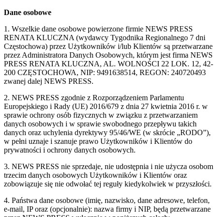
Dane osobowe
1. Wszelkie dane osobowe powierzone firmie NEWS PRESS
RENATA KLUCZNA (wydawcy Tygodnika Regionalnego 7 dni
Częstochowa) przez Użytkowników i/lub Klientów są przetwarzane
przez Administratora Danych Osobowych, którym jest firma NEWS
PRESS RENATA KLUCZNA, AL. WOLNOŚCI 22 LOK. 12, 42-
200 CZĘSTOCHOWA, NIP: 9491638514, REGON: 240720493
zwanej dalej NEWS PRESS.
2. NEWS PRESS zgodnie z Rozporządzeniem Parlamentu
Europejskiego i Rady (UE) 2016/679 z dnia 27 kwietnia 2016 r. w
sprawie ochrony osób fizycznych w związku z przetwarzaniem
danych osobowych i w sprawie swobodnego przepływu takich
danych oraz uchylenia dyrektywy 95/46/WE (w skrócie „RODO”),
w pełni uznaje i szanuje prawo Użytkowników i Klientów do
prywatności i ochrony danych osobowych.
3. NEWS PRESS nie sprzedaje, nie udostępnia i nie użycza osobom
trzecim danych osobowych Użytkowników i Klientów oraz
zobowiązuje się nie odwołać tej reguły kiedykolwiek w przyszłości.
4. Państwa dane osobowe (imię, nazwisko, dane adresowe, telefon,
e-mail, IP oraz (opcjonalnie): nazwa firmy i NIP, będą przetwarzane