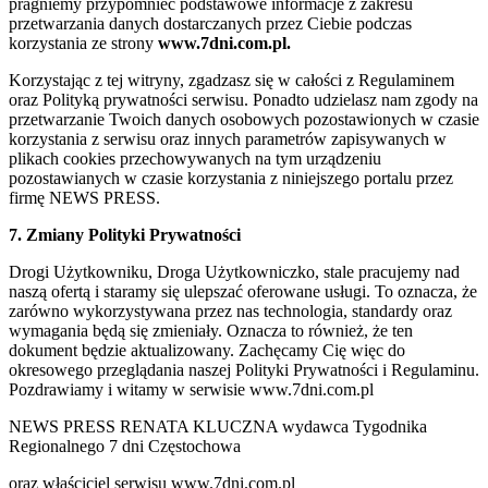
pragniemy przypomnieć podstawowe informacje z zakresu
przetwarzania danych dostarczanych przez Ciebie podczas
korzystania ze strony
www.7dni.com.pl.
Korzystając z tej witryny, zgadzasz się w całości z Regulaminem
oraz Polityką prywatności serwisu. Ponadto udzielasz nam zgody na
przetwarzanie Twoich danych osobowych pozostawionych w czasie
korzystania z serwisu oraz innych parametrów zapisywanych w
plikach cookies przechowywanych na tym urządzeniu
pozostawianych w czasie korzystania z niniejszego portalu przez
firmę NEWS PRESS.
7. Zmiany Polityki Prywatności
Drogi Użytkowniku, Droga Użytkowniczko, stale pracujemy nad
naszą ofertą i staramy się ulepszać oferowane usługi. To oznacza, że
zarówno wykorzystywana przez nas technologia, standardy oraz
wymagania będą się zmieniały. Oznacza to również, że ten
dokument będzie aktualizowany. Zachęcamy Cię więc do
okresowego przeglądania naszej Polityki Prywatności i Regulaminu.
Pozdrawiamy i witamy w serwisie www.7dni.com.pl
NEWS PRESS RENATA KLUCZNA wydawca Tygodnika
Regionalnego 7 dni Częstochowa
oraz właściciel serwisu www.7dni.com.pl