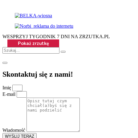
WESPRZYJ TYGODNIK 7 DNI NA ZRZUTKA.PL
Skontaktuj się z nami!
Imię
E-mail
Wiadomość
WYŚLIJ TERAZ