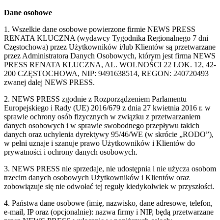
Dane osobowe
1. Wszelkie dane osobowe powierzone firmie NEWS PRESS
RENATA KLUCZNA (wydawcy Tygodnika Regionalnego 7 dni
Częstochowa) przez Użytkowników i/lub Klientów są przetwarzane
przez Administratora Danych Osobowych, którym jest firma NEWS
PRESS RENATA KLUCZNA, AL. WOLNOŚCI 22 LOK. 12, 42-
200 CZĘSTOCHOWA, NIP: 9491638514, REGON: 240720493
zwanej dalej NEWS PRESS.
2. NEWS PRESS zgodnie z Rozporządzeniem Parlamentu
Europejskiego i Rady (UE) 2016/679 z dnia 27 kwietnia 2016 r. w
sprawie ochrony osób fizycznych w związku z przetwarzaniem
danych osobowych i w sprawie swobodnego przepływu takich
danych oraz uchylenia dyrektywy 95/46/WE (w skrócie „RODO”),
w pełni uznaje i szanuje prawo Użytkowników i Klientów do
prywatności i ochrony danych osobowych.
3. NEWS PRESS nie sprzedaje, nie udostępnia i nie użycza osobom
trzecim danych osobowych Użytkowników i Klientów oraz
zobowiązuje się nie odwołać tej reguły kiedykolwiek w przyszłości.
4. Państwa dane osobowe (imię, nazwisko, dane adresowe, telefon,
e-mail, IP oraz (opcjonalnie): nazwa firmy i NIP, będą przetwarzane