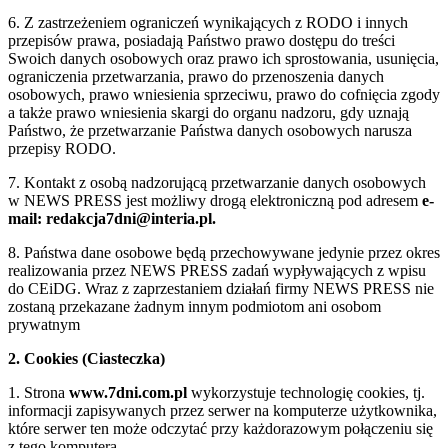
6. Z zastrzeżeniem ograniczeń wynikających z RODO i innych
przepisów prawa, posiadają Państwo prawo dostępu do treści
Swoich danych osobowych oraz prawo ich sprostowania, usunięcia,
ograniczenia przetwarzania, prawo do przenoszenia danych
osobowych, prawo wniesienia sprzeciwu, prawo do cofnięcia zgody
a także prawo wniesienia skargi do organu nadzoru, gdy uznają
Państwo, że przetwarzanie Państwa danych osobowych narusza
przepisy RODO.
7. Kontakt z osobą nadzorującą przetwarzanie danych osobowych
w NEWS PRESS jest możliwy drogą elektroniczną pod adresem
e-
mail: redakcja7dni@interia.pl.
8. Państwa dane osobowe będą przechowywane jedynie przez okres
realizowania przez NEWS PRESS zadań wypływających z wpisu
do CEiDG. Wraz z zaprzestaniem działań firmy NEWS PRESS nie
zostaną przekazane żadnym innym podmiotom ani osobom
prywatnym
2. Cookies (Ciasteczka)
1. Strona
www.7dni.com.pl
wykorzystuje technologię cookies, tj.
informacji zapisywanych przez serwer na komputerze użytkownika,
które serwer ten może odczytać przy każdorazowym połączeniu się
z tego komputera.