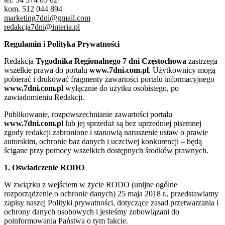
kom. 512 044 894
marketing7dni@gmail.com
redakcja7dni@interia.pl
Regulamin i Polityka Prywatności
Redakcja
Tygodnika Regionalnego 7 dni Częstochowa
zastrzega
wszelkie prawa do portalu
www.7dni.com.pl
. Użytkownicy mogą
pobierać i drukować fragmenty zawartości portalu informacyjnego
www.7dni.com.pl
wyłącznie do użytku osobistego, po
zawiadomieniu Redakcji.
Publikowanie, rozpowszechnianie zawartości portalu
www.7dni.com.pl
lub jej sprzedaż są bez uprzedniej pisemnej
zgody redakcji zabronione i stanowią naruszenie ustaw o prawie
autorskim, ochronie baz danych i uczciwej konkurencji – będą
ścigane przy pomocy wszelkich dostępnych środków prawnych.
1. Oświadczenie RODO
W związku z wejściem w życie RODO (unijne ogólne
rozporządzenie o ochronie danych) 25 maja 2018 r., przedstawiamy
zapisy naszej Polityki prywatności, dotyczące zasad przetwarzania i
ochrony danych osobowych i jesteśmy zobowiązani do
poinformowania Państwa o tym fakcie.