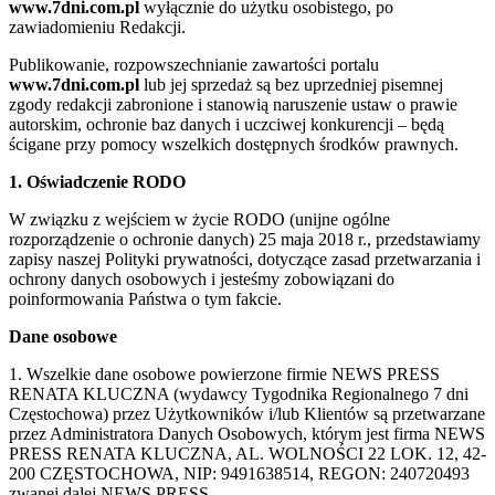
www.7dni.com.pl
wyłącznie do użytku osobistego, po
zawiadomieniu Redakcji.
Publikowanie, rozpowszechnianie zawartości portalu
www.7dni.com.pl
lub jej sprzedaż są bez uprzedniej pisemnej
zgody redakcji zabronione i stanowią naruszenie ustaw o prawie
autorskim, ochronie baz danych i uczciwej konkurencji – będą
ścigane przy pomocy wszelkich dostępnych środków prawnych.
1. Oświadczenie RODO
W związku z wejściem w życie RODO (unijne ogólne
rozporządzenie o ochronie danych) 25 maja 2018 r., przedstawiamy
zapisy naszej Polityki prywatności, dotyczące zasad przetwarzania i
ochrony danych osobowych i jesteśmy zobowiązani do
poinformowania Państwa o tym fakcie.
Dane osobowe
1. Wszelkie dane osobowe powierzone firmie NEWS PRESS
RENATA KLUCZNA (wydawcy Tygodnika Regionalnego 7 dni
Częstochowa) przez Użytkowników i/lub Klientów są przetwarzane
przez Administratora Danych Osobowych, którym jest firma NEWS
PRESS RENATA KLUCZNA, AL. WOLNOŚCI 22 LOK. 12, 42-
200 CZĘSTOCHOWA, NIP: 9491638514, REGON: 240720493
zwanej dalej NEWS PRESS.