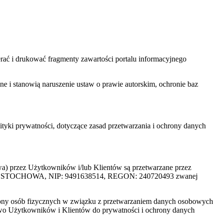
ać i drukować fragmenty zawartości portalu informacyjnego
one i stanowią naruszenie ustaw o prawie autorskim, ochronie baz
tyki prywatności, dotyczące zasad przetwarzania i ochrony danych
rzez Użytkowników i/lub Klientów są przetwarzane przez
ZĘSTOCHOWA, NIP: 9491638514, REGON: 240720493 zwanej
ony osób fizycznych w związku z przetwarzaniem danych osobowych
awo Użytkowników i Klientów do prywatności i ochrony danych