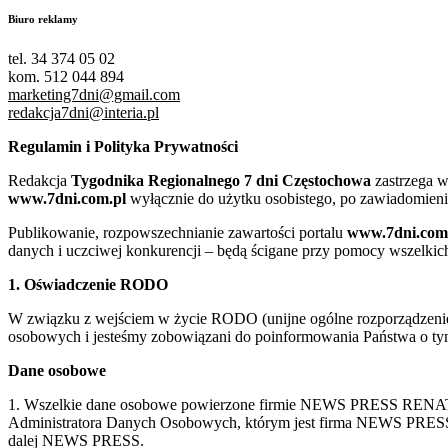
Biuro reklamy
tel. 34 374 05 02
kom. 512 044 894
marketing7dni@gmail.com
redakcja7dni@interia.pl
Regulamin i Polityka Prywatności
Redakcja
Tygodnika Regionalnego 7 dni Częstochowa
zastrzega w
www.7dni.com.pl
wyłącznie do użytku osobistego, po zawiadomieni
Publikowanie, rozpowszechnianie zawartości portalu
www.7dni.com
danych i uczciwej konkurencji – będą ścigane przy pomocy wszelki
1. Oświadczenie RODO
W związku z wejściem w życie RODO (unijne ogólne rozporządzenie o
osobowych i jesteśmy zobowiązani do poinformowania Państwa o tym
Dane osobowe
1. Wszelkie dane osobowe powierzone firmie NEWS PRESS RENATA
Administratora Danych Osobowych, którym jest firma NEWS
dalej NEWS PRESS.