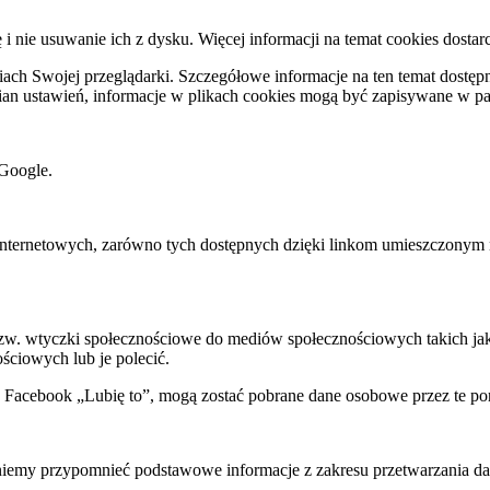
ę i nie usuwanie ich z dysku. Więcej informacji na temat cookies dostar
ch Swojej przeglądarki. Szczegółowe informacje na ten temat dostępne
mian ustawień, informacje w plikach cookies mogą być zapisywane w p
Google.
rnetowych, zarówno tych dostępnych dzięki linkom umieszczonym na na
 tzw. wtyczki społecznościowe do mediów społecznościowych takich j
ściowych lub je polecić.
k Facebook „Lubię to”, mogą zostać pobrane dane osobowe przez te po
my przypomnieć podstawowe informacje z zakresu przetwarzania dany