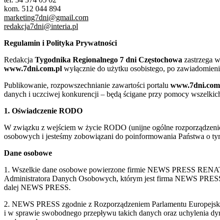
kom. 512 044 894
marketing7dni@gmail.com
redakcja7dni@interia.pl
Regulamin i Polityka Prywatności
Redakcja
Tygodnika Regionalnego 7 dni Częstochowa
zastrzega w
www.7dni.com.pl
wyłącznie do użytku osobistego, po zawiadomieni
Publikowanie, rozpowszechnianie zawartości portalu
www.7dni.com
danych i uczciwej konkurencji – będą ścigane przy pomocy wszelki
1. Oświadczenie RODO
W związku z wejściem w życie RODO (unijne ogólne rozporządzenie o
osobowych i jesteśmy zobowiązani do poinformowania Państwa o tym
Dane osobowe
1. Wszelkie dane osobowe powierzone firmie NEWS PRESS RENATA
Administratora Danych Osobowych, którym jest firma NEWS
dalej NEWS PRESS.
2. NEWS PRESS zgodnie z Rozporządzeniem Parlamentu Europejskie
i w sprawie swobodnego przepływu takich danych oraz uchylenia d