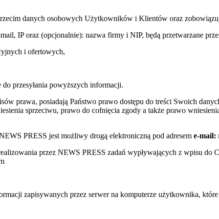
trzecim danych osobowych Użytkowników i Klientów oraz zobowiązuje s
e-mail, IP oraz (opcjonalnie): nazwa firmy i NIP, będą przetwarzane
yjnych i ofertowych,
 do przesyłania powyższych informacji.
sów prawa, posiadają Państwo prawo dostępu do treści Swoich danych
sienia sprzeciwu, prawo do cofnięcia zgody a także prawo wniesienia
w NEWS PRESS jest możliwy drogą elektroniczną pod adresem
e-mail:
s realizowania przez NEWS PRESS zadań wypływających z wpisu do 
ym
nformacji zapisywanych przez serwer na komputerze użytkownika, któr