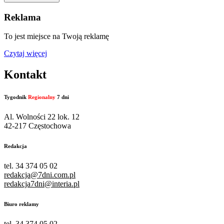
Reklama
To jest miejsce na Twoją reklamę
Czytaj więcej
Kontakt
Tygodnik
Regionalny
7 dni
Al. Wolności 22 lok. 12
42-217 Częstochowa
Redakcja
tel. 34 374 05 02
redakcja@7dni.com.pl
redakcja7dni@interia.pl
Biuro reklamy
tel. 34 374 05 02