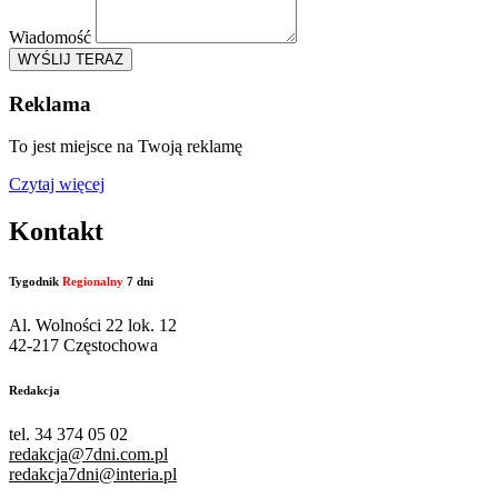
Wiadomość
WYŚLIJ TERAZ
Reklama
To jest miejsce na Twoją reklamę
Czytaj więcej
Kontakt
Tygodnik
Regionalny
7 dni
Al. Wolności 22 lok. 12
42-217 Częstochowa
Redakcja
tel. 34 374 05 02
redakcja@7dni.com.pl
redakcja7dni@interia.pl