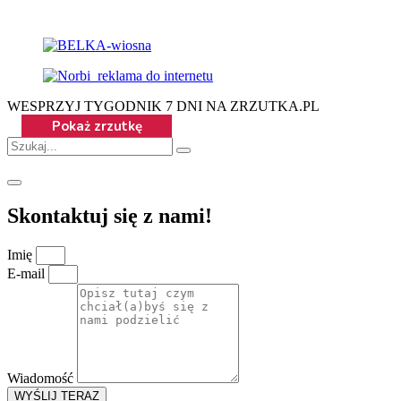
WESPRZYJ TYGODNIK 7 DNI NA ZRZUTKA.PL
Skontaktuj się z nami!
Imię
E-mail
Wiadomość
WYŚLIJ TERAZ