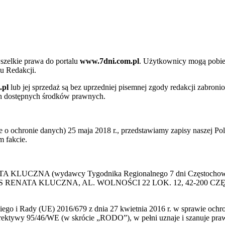
szelkie prawa do portalu
www.7dni.com.pl
. Użytkownicy mogą pobier
u Redakcji.
.pl
lub jej sprzedaż są bez uprzedniej pisemnej zgody redakcji zabroni
ch dostępnych środków prawnych.
 ochronie danych) 25 maja 2018 r., przedstawiamy zapisy naszej Poli
 fakcie.
 KLUCZNA (wydawcy Tygodnika Regionalnego 7 dni Częstochowa) p
 PRESS RENATA KLUCZNA, AL. WOLNOŚCI 22 LOK. 12, 42-200 C
go i Rady (UE) 2016/679 z dnia 27 kwietnia 2016 r. w sprawie ochr
yrektywy 95/46/WE (w skrócie „RODO”), w pełni uznaje i szanuje pr