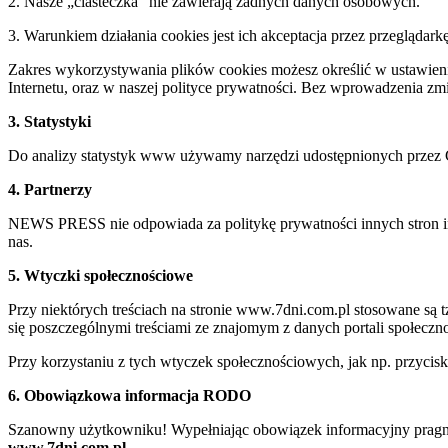
2. Nasze „ciasteczka” nie zawierają żadnych danych osobowych.
3. Warunkiem działania cookies jest ich akceptacja przez przeglądark
Zakres wykorzystywania plików cookies możesz określić w ustawienia
Internetu, oraz w naszej polityce prywatności. Bez wprowadzenia z
3. Statystyki
Do analizy statystyk www używamy narzędzi udostępnionych przez 
4. Partnerzy
NEWS PRESS nie odpowiada za politykę prywatności innych stron inte
nas.
5. Wtyczki społecznościowe
Przy niektórych treściach na stronie www.7dni.com.pl stosowane są
się poszczególnymi treściami ze znajomym z danych portali społeczno
Przy korzystaniu z tych wtyczek społecznościowych, jak np. przycis
6. Obowiązkowa informacja RODO
Szanowny użytkowniku! Wypełniając obowiązek informacyjny pragnie
www.7dni.com.pl.