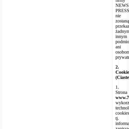
firmy
NEWS
PRES
nie
zostan
przeka
żadny
innym
podmi
ani
osobo
prywa
2.
Cookie
(Ciast
1.
Strona
www.7
wykorz
technol
cookies
tj.
informa
zapisy