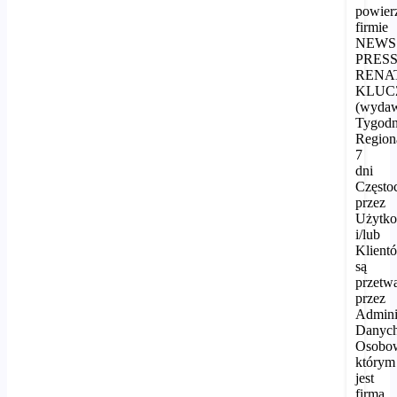
powier
firmie
NEWS
PRES
RENA
KLUC
(wyda
Tygodn
Region
7
dni
Często
przez
Użytk
i/lub
Klient
są
przetw
przez
Admini
Danyc
Osobo
którym
jest
firma