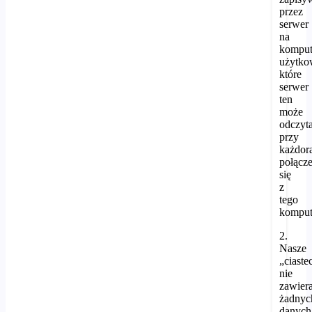
przez
serwer
na
komput
użytko
które
serwer
ten
może
odczyt
przy
każdo
połącz
się
z
tego
komput
2.
Nasze
„ciaste
nie
zawiera
żadnyc
danych