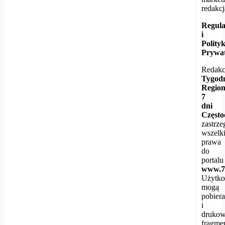
redakcj
Regul
i
Polity
Prywat
Redakc
Tygod
Region
7
dni
Częst
zastrze
wszelk
prawa
do
portalu
www.7
Użytk
mogą
pobier
i
druko
fragme