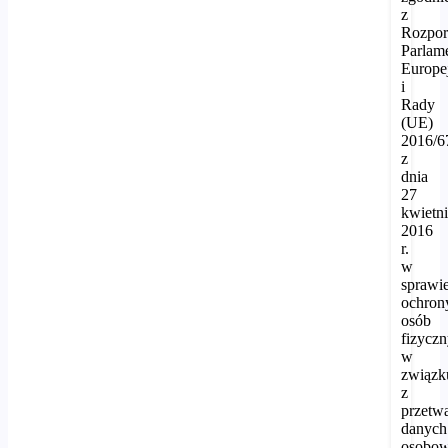
z
Rozpor
Parlam
Europe
i
Rady
(UE)
2016/6
z
dnia
27
kwietn
2016
r.
w
sprawi
ochron
osób
fizycz
w
związk
z
przetw
danych
osobo