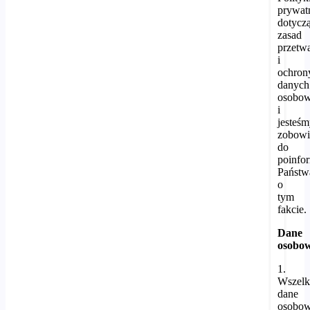
prywat
dotycz
zasad
przetw
i
ochron
danych
osobo
i
jesteś
zobowi
do
poinfo
Państw
o
tym
fakcie.
Dane
osobo
1.
Wszelk
dane
osobo