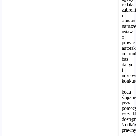
redakcj
zabron
i
stanow
narusz
ustaw
o
prawie
autorsk
ochron
baz
danych
i
uczciw
konkur
–
będą
ścigan
przy
pomoc
wszelk
dostęp
środk
prawny