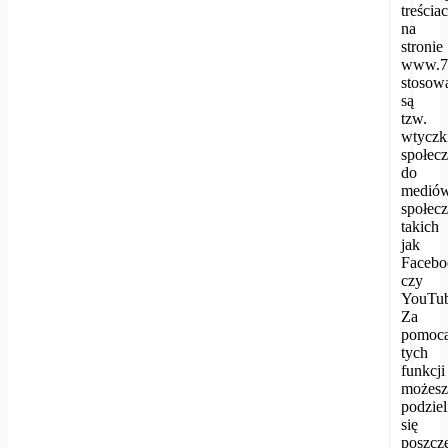
treścia
na
stronie
www.7d
stosow
są
tzw.
wtyczk
społec
do
medió
społec
takich
jak
Facebo
czy
YouTub
Za
pomoc
tych
funkcji
możes
podziel
się
poszcz