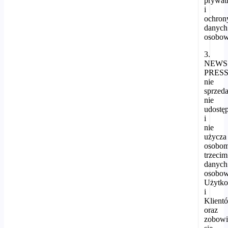
prywat
i
ochron
danych
osobow
3.
NEWS
PRES
nie
sprzeda
nie
udostę
i
nie
użycza
osobo
trzecim
danych
osobo
Użytk
i
Klient
oraz
zobowi