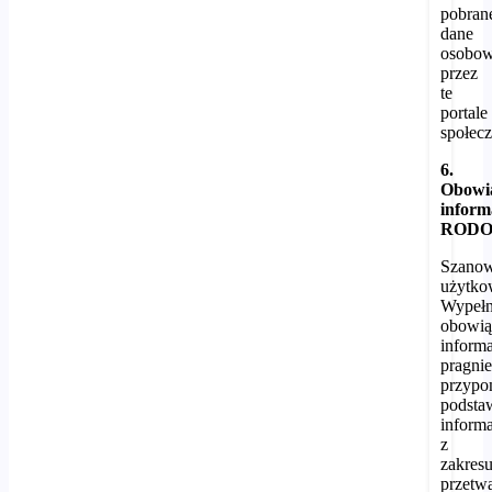
pobran
dane
osobo
przez
te
portale
społec
6.
Obowi
inform
ROD
Szano
użytko
Wypełn
obowią
inform
pragni
przypo
podst
inform
z
zakres
przetw