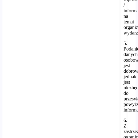
/
informa
na
temat
organi
wydarz
5.
Podani
danych
osobo
jest
dobrow
jednak
jest
niezbę
do
przesył
powyż
informa
6.
Z
zastrz
ograni