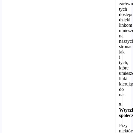
zarów
tych
dostęp
dzięki
linkom
umies
na
naszyc
stronac
jak
i
tych,
które
umiesz
linki
kierują
do
nas.
5.
Wtycz
społec
Przy
niektó