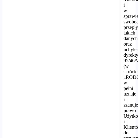
i
w
sprawi
swobo
przepł
takich
danych
oraz
uchyle
dyrekt
95/46
(w
skrócie
„RODO
w
pełni
uznaje
i
szanuj
prawo
Użytk
i
Klient
do