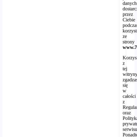
danych
dostar
przez
Ciebie
podcza
korzyst
ze
strony
www.7d
Korzys
z
tej
witryny
zgadza
się
w
całości
z
Regul
oraz
Polityk
prywat
serwisu
Ponadt