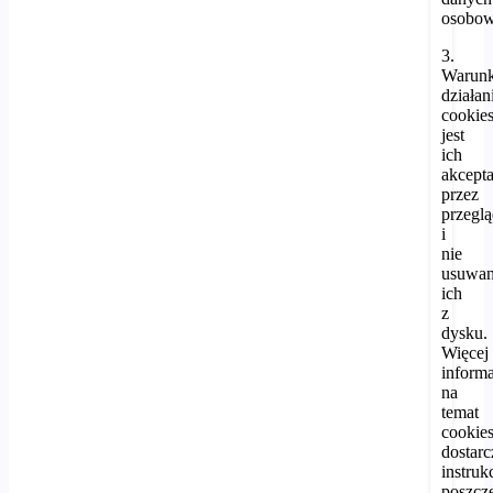
osobow
3.
Warun
działan
cookie
jest
ich
akcepta
przez
przegl
i
nie
usuwan
ich
z
dysku.
Więcej
informa
na
temat
cookie
dostarc
instruk
poszcz