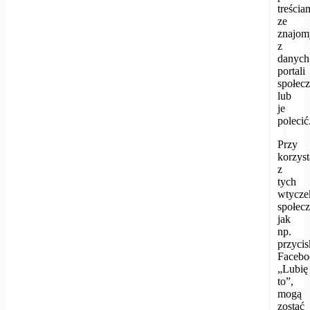
treścia
ze
znajo
z
danych
portali
społec
lub
je
polecić
Przy
korzyst
z
tych
wtycze
społec
jak
np.
przycis
Facebo
„Lubię
to”,
mogą
zostać