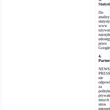
Statys
Do
analizy
statyst
www
używa
narzędz
udostę
przez
Google
4.
Partne
NEWS
PRES
nie
odpowi
za
polityk
prywat
innych
stron
intern