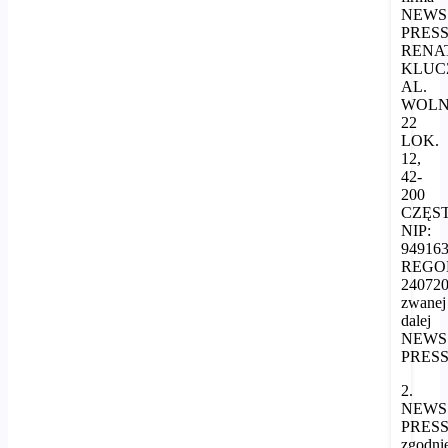
NEWS
PRES
RENA
KLUC
AL.
WOLN
22
LOK.
12,
42-
200
CZĘS
NIP:
949163
REGO
24072
zwanej
dalej
NEWS
PRESS
2.
NEWS
PRES
zgodni