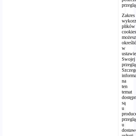
przeglą
Zakres
wykorz
plików
cookie
możes
określi
w
ustawi
Swojej
przeglą
Szczeg
inform
na
ten
temat
dostęp
są
u
produc
przeglą
u
dostaw
usługi