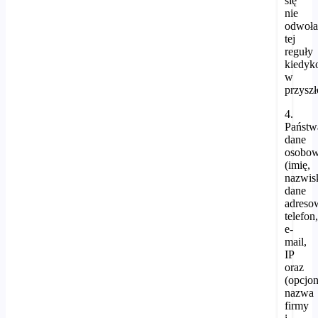
się
nie
odwoła
tej
reguły
kiedyk
w
przyszł
4.
Państw
dane
osobo
(imię,
nazwis
dane
adreso
telefon
e-
mail,
IP
oraz
(opcjon
nazwa
firmy