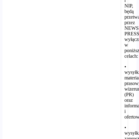
i
NIP,
będą
przetw
przez
NEWS
PRES
wyłącz
w
poniżs
celach:
•
wysyłk
materi
prasow
wizer
(PR)
oraz
inform
i
oferto
•
wysyłk
zapros