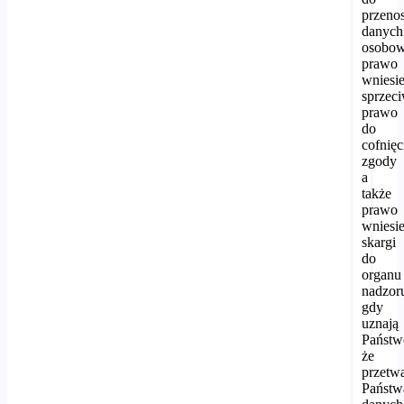
przeno
danych
osobow
prawo
wniesi
sprzec
prawo
do
cofnięc
zgody
a
także
prawo
wniesi
skargi
do
organu
nadzor
gdy
uznają
Państw
że
przetw
Państw