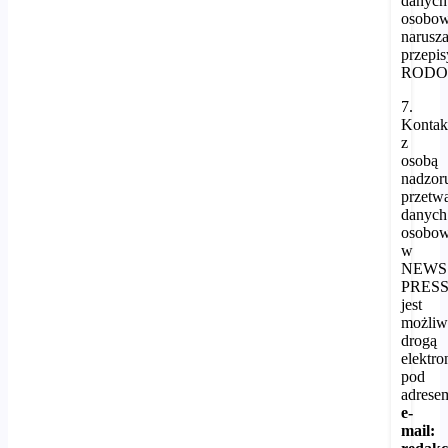
danych
osobo
narusz
przepis
RODO
7.
Kontak
z
osobą
nadzor
przetw
danych
osobo
w
NEWS
PRES
jest
możli
drogą
elektro
pod
adrese
e-
mail: