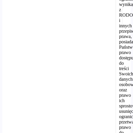
wynika
z
ROD
i
innych
przepi
prawa,
posiada
Państw
prawo
dostęp
do
treści
Swoic
danych
osobo
oraz
prawo
ich
sprost
usunięc
ogranic
przetwa
prawo
do