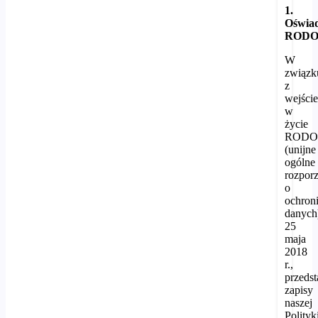
1.
Oświad
ROD
W
związk
z
wejści
w
życie
ROD
(unijne
ogólne
rozpor
o
ochron
danych
25
maja
2018
r.,
przeds
zapisy
naszej
Polityk