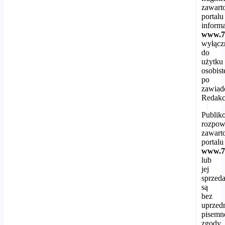
zawart
portalu
inform
www.7
wyłącz
do
użytku
osobist
po
zawiad
Redakcj
Publik
rozpow
zawart
portalu
www.7
lub
jej
sprzed
są
bez
uprzedn
pisemn
zgody