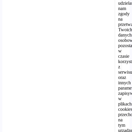
udziela
nam
zgody
na
przetw
Twoic
danych
osobo
pozost
w
czasie
korzyst
z
serwis
oraz
innych
parame
zapisy
w
plikach
cookie
przec
na
tym
urządz