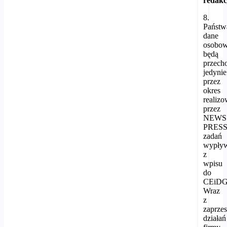
redakc
8.
Państw
dane
osobo
będą
przec
jedynie
przez
okres
realizo
przez
NEWS
PRES
zadań
wypływ
z
wpisu
do
CEiDG
Wraz
z
zaprze
działań