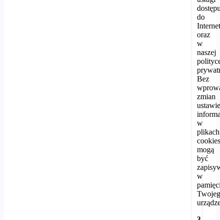
dostęp
do
Interne
oraz
w
naszej
polityc
prywat
Bez
wprowa
zmian
ustawie
inform
w
plikach
cookie
mogą
być
zapisy
w
pamięc
Twoje
urządze
3.