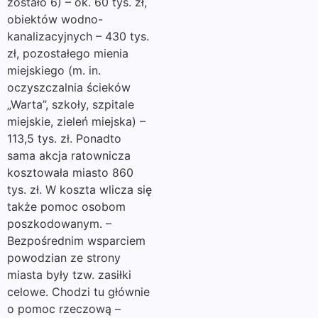
zostało 6) – ok. 60 tys. zł,
obiektów wodno-
kanalizacyjnych – 430 tys.
zł, pozostałego mienia
miejskiego (m. in.
oczyszczalnia ścieków
„Warta”, szkoły, szpitale
miejskie, zieleń miejska) –
113,5 tys. zł. Ponadto
sama akcja ratownicza
kosztowała miasto 860
tys. zł. W koszta wlicza się
także pomoc osobom
poszkodowanym. –
Bezpośrednim wsparciem
powodzian ze strony
miasta były tzw. zasiłki
celowe. Chodzi tu głównie
o pomoc rzeczową –