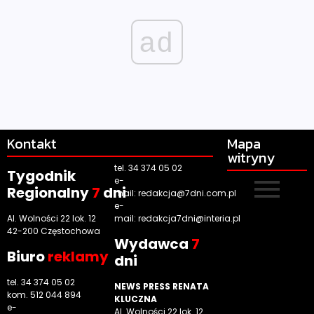
ad
Kontakt
Mapa
witryny
tel. 34 374 05 02
Tygodnik
e-
Regionalny
7
dni
mail:
redakcja@7dni.com.pl
e-
Al. Wolności 22 lok. 12
mail:
redakcja7dni@interia.pl
42-200 Częstochowa
Wyd
awca
7
Biuro
reklamy
dni
tel. 34 374 05 02
NEWS PRESS RENATA
kom. 512 044 894
KLUCZNA
e-
Al. Wolności 22 lok. 12