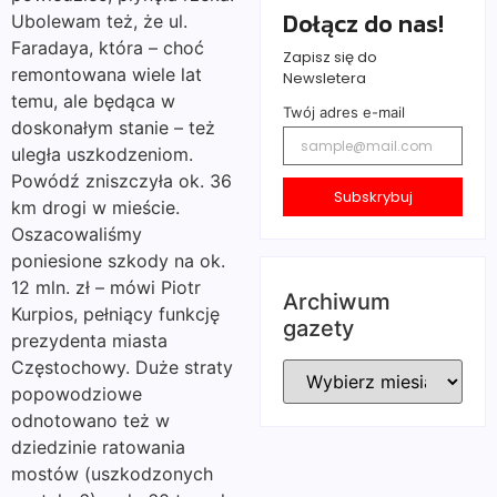
Dołącz do nas!
Ubolewam też, że ul.
Faradaya, która – choć
Zapisz się do
remontowana wiele lat
Newsletera
temu, ale będąca w
Twój adres e-mail
doskonałym stanie – też
uległa uszkodzeniom.
Powódź zniszczyła ok. 36
Subskrybuj
km drogi w mieście.
Oszacowaliśmy
poniesione szkody na ok.
12 mln. zł – mówi Piotr
Archiwum
Kurpios, pełniący funkcję
gazety
prezydenta miasta
Częstochowy. Duże straty
popowodziowe
odnotowano też w
dziedzinie ratowania
mostów (uszkodzonych