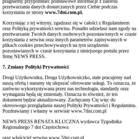
pragniemy przypomnieć podstawowe informacje z zakresu
przetwarzania danych dostarczanych przez Ciebie podczas
korzystania ze strony
www.7dni.com.pl.
Korzystając z tej witryny, zgadzasz się w całości z Regulaminem
oraz Polityką prywatności serwisu. Ponadto udzielasz nam zgody na
przetwarzanie Twoich danych osobowych pozostawionych w czasie
korzystania z serwisu oraz innych parametrów zapisywanych w
plikach cookies przechowywanych na tym urządzeniu
pozostawianych w czasie korzystania z niniejszego portalu przez
firmę NEWS PRESS.
7. Zmiany Polityki Prywatności
Drogi Użytkowniku, Droga Użytkowniczko, stale pracujemy nad
naszą ofertą i staramy się ulepszać oferowane usługi. To oznacza, że
zarówno wykorzystywana przez nas technologia, standardy oraz
wymagania będą się zmieniały. Oznacza to również, że ten
dokument będzie aktualizowany. Zachęcamy Cię więc do
okresowego przeglądania naszej Polityki Prywatności i Regulaminu.
Pozdrawiamy i witamy w serwisie www.7dni.com.pl
NEWS PRESS RENATA KLUCZNA wydawca Tygodnika
Regionalnego 7 dni Częstochowa
oraz właściciel serwisu www.7dni.com.pl