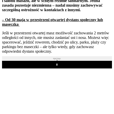
i salonu masażu, ale w ścisłym reżimie sanitarnym. Jedna
zasada pozostaje niezmienna – nadal musimy zachowywać
szczególną ostrożność w kontaktach z innymi.
– Od 30 maja w przestrzeni otwartej dystans społeczny lub
maseczka
Jeśli w przestrzeni otwartej masz możliwość zachowania 2 metrów
odległości od innych, nie musisz zasłaniać ust i nosa. Możesz więc
spacerować, jeździć rowerem, chodzić po ulicy, parku, plaży czy
parkingu bez maseczki – ale tylko wtedy, gdy zachowasz
odpowiedni dystans społeczny.
REKLAMA
Play