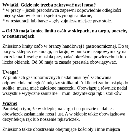
Wyjątki. Gdzie nie trzeba zakrywać ust i nosa?
* w pracy – jeżeli pracodawca zapewni odpowiednie odległości
między stanowiskami i spełni wymogi sanitarne,
* w restauracji lub barze – gdy zajmiesz miejsce przy stole.
– Od 30 maja koniec limitu osób w sklepach, na targu, poczcie,
w restauracjach
Zniesiono limity osób w branży handlowej i gastronomicznej. Do tej
pory w sklepie, restauracji, na targu, w punkcie usługowym czy na
poczcie na 1 osobę musiała przypadać określona powierzchnia lub
liczba okienek. Od 30 maja ta zasada przestała obowiązywać.
Uwaga!
W punktach gastronomicznych nadal musi być zachowana
odpowiednia odległość między stolikami. A klienci zanim usiądą do
stolika, muszą mieć założone maseczki. Obowiązują również nadal
wszystkie wytyczne sanitarne – m.in. dezynfekcja rąk i stolików.
Ważne!
Pamiętaj o tym, że w sklepie, na targu i na poczcie nadal jest
obowiązek zasłaniania nosa i ust. A w sklepie także obowiązkowa
dezynfekcja rąk lub noszenie rękawiczek.
Zniesiono także obostrzenia obejmujące kościoły i inne miejsca