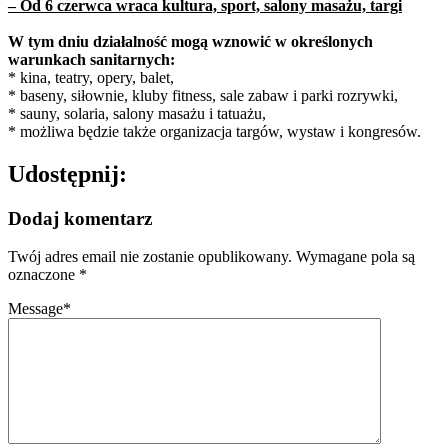
– Od 6 czerwca wraca kultura, sport, salony masażu, targi
W tym dniu działalność mogą wznowić w określonych
warunkach sanitarnych:
* kina, teatry, opery, balet,
* baseny, siłownie, kluby fitness, sale zabaw i parki rozrywki,
* sauny, solaria, salony masażu i tatuażu,
* możliwa będzie także organizacja targów, wystaw i kongresów.
Udostępnij:
Dodaj komentarz
Twój adres email nie zostanie opublikowany.
Wymagane pola są
oznaczone
*
Message
*