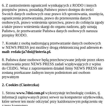
6. Z zastrzeżeniem ograniczeń wynikających z RODO i innych
przepisów prawa, posiadają Państwo prawo dostępu do treści
Swoich danych osobowych oraz prawo ich sprostowania, usunięcia,
ograniczenia przetwarzania, prawo do przenoszenia danych
osobowych, prawo wniesienia sprzeciwu, prawo do cofnięcia zgody
a także prawo wniesienia skargi do organu nadzoru, gdy uznają
Państwo, że przetwarzanie Państwa danych osobowych narusza
przepisy RODO.
7. Kontakt z osobą nadzorującą przetwarzanie danych osobowych
w NEWS PRESS jest możliwy drogą elektroniczną pod adresem
e-
mail: redakcja7dni@interia.pl.
8. Państwa dane osobowe będą przechowywane jedynie przez okres
realizowania przez NEWS PRESS zadań wypływających z wpisu
do CEiDG. Wraz z zaprzestaniem działań firmy NEWS PRESS nie
zostaną przekazane żadnym innym podmiotom ani osobom
prywatnym
2. Cookies (Ciasteczka)
1. Strona
www.7dni.com.pl
wykorzystuje technologię cookies, tj.
informacji zapisywanych przez serwer na komputerze użytkownika,
które serwer ten może odczytać przy każdorazowym połączeniu się
z tego komputera.