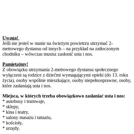
Uwaga!
Jeśli nie jesteś w stanie na świeżym powietrzu utrzymać 2-
metrowego dystansu od innych – na przykład na zatłoczonym
chodniku – wówczas musisz zasłonić usta i nos.
Pamiętajmy!
Z obowiązku utrzymania 2-metrowego dystansu społecznego
wyłączeni są rodzice z dziećmi wymagającymi opieki (do 13. roku
życia), osoby wspólnie mieszkające, osoby niepełnosprawne, osoby,
które zasłaniają usta i nos.
Miejsca, w których trzeba obowiązkowo zasłaniać usta i nos:
* autobusy i tramwaje,
* sklepy,
* kina i teatry,
* salony masażu i tatuażu,
* kościoły,
* urzędy.