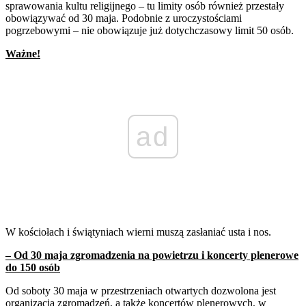
sprawowania kultu religijnego – tu limity osób również przestały
obowiązywać od 30 maja. Podobnie z uroczystościami
pogrzebowymi – nie obowiązuje już dotychczasowy limit 50 osób.
Ważne!
ad
W kościołach i świątyniach wierni muszą zasłaniać usta i nos.
– Od 30 maja zgromadzenia na powietrzu i koncerty plenerowe
do 150 osób
Od soboty 30 maja w przestrzeniach otwartych dozwolona jest
organizacja zgromadzeń, a także koncertów plenerowych, w