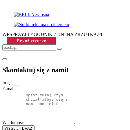
WESPRZYJ TYGODNIK 7 DNI NA ZRZUTKA.PL
Skontaktuj się z nami!
Imię
E-mail
Wiadomość
WYŚLIJ TERAZ