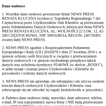
Dane osobowe
1. Wszelkie dane osobowe powierzone firmie NEWS PRESS
RENATA KLUCZNA (wydawcy Tygodnika Regionalnego 7 dni
Częstochowa) przez Użytkowników i/lub Klientów są przetwarzane
przez Administratora Danych Osobowych, którym jest firma NEWS
PRESS RENATA KLUCZNA, AL. WOLNOŚCI 22 LOK. 12, 42-
200 CZĘSTOCHOWA, NIP: 9491638514, REGON: 240720493
zwanej dalej NEWS PRESS.
2. NEWS PRESS zgodnie z Rozporządzeniem Parlamentu
Europejskiego i Rady (UE) 2016/679 z dnia 27 kwietnia 2016 r. w
sprawie ochrony osób fizycznych w związku z przetwarzaniem
danych osobowych i w sprawie swobodnego przepływu takich
danych oraz uchylenia dyrektywy 95/46/WE (w skrócie „RODO”),
w pełni uznaje i szanuje prawo Użytkowników i Klientów do
prywatności i ochrony danych osobowych.
3. NEWS PRESS nie sprzedaje, nie udostępnia i nie użycza osobom
trzecim danych osobowych Użytkowników i Klientów oraz
zobowiązuje się nie odwołać tej reguły kiedykolwiek w przyszłości.
4. Państwa dane osobowe (imię, nazwisko, dane adresowe, telefon,
e-mail, IP oraz (opcjonalnie): nazwa firmy i NIP, będą przetwarzane