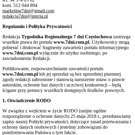
kom. 512 044 894
marketing7dni@gmail.com
redakcja7dni@interia.pl
Regulamin i Polityka Prywatności
Redakcja
Tygodnika Regionalnego 7 dni Częstochowa
zastrzega
wszelkie prawa do portalu
www.7dni.com.pl
. Użytkownicy mogą
pobierać i drukować fragmenty zawartości portalu informacyjnego
www.7dni.com.pl
wyłącznie do użytku osobistego, po
zawiadomieniu Redakcji.
Publikowanie, rozpowszechnianie zawartości portalu
www.7dni.com.pl
lub jej sprzedaż są bez uprzedniej pisemnej
zgody redakcji zabronione i stanowią naruszenie ustaw o prawie
autorskim, ochronie baz danych i uczciwej konkurencji – będą
ścigane przy pomocy wszelkich dostępnych środków prawnych.
1. Oświadczenie RODO
W związku z wejściem w życie RODO (unijne ogólne
rozporządzenie o ochronie danych) 25 maja 2018 r., przedstawiamy
zapisy naszej Polityki prywatności, dotyczące zasad przetwarzania i
ochrony danych osobowych i jesteśmy zobowiązani do
poinformowania Państwa o tym fakcie.