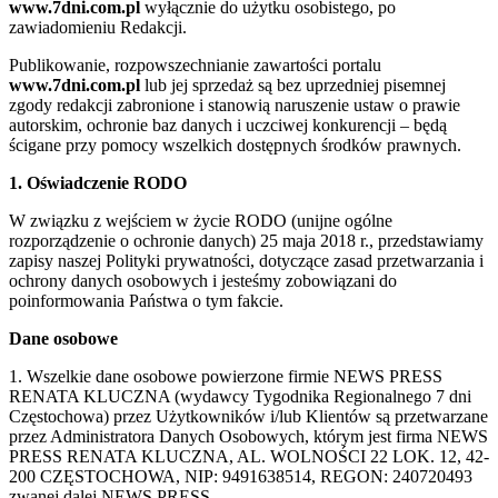
www.7dni.com.pl
wyłącznie do użytku osobistego, po
zawiadomieniu Redakcji.
Publikowanie, rozpowszechnianie zawartości portalu
www.7dni.com.pl
lub jej sprzedaż są bez uprzedniej pisemnej
zgody redakcji zabronione i stanowią naruszenie ustaw o prawie
autorskim, ochronie baz danych i uczciwej konkurencji – będą
ścigane przy pomocy wszelkich dostępnych środków prawnych.
1. Oświadczenie RODO
W związku z wejściem w życie RODO (unijne ogólne
rozporządzenie o ochronie danych) 25 maja 2018 r., przedstawiamy
zapisy naszej Polityki prywatności, dotyczące zasad przetwarzania i
ochrony danych osobowych i jesteśmy zobowiązani do
poinformowania Państwa o tym fakcie.
Dane osobowe
1. Wszelkie dane osobowe powierzone firmie NEWS PRESS
RENATA KLUCZNA (wydawcy Tygodnika Regionalnego 7 dni
Częstochowa) przez Użytkowników i/lub Klientów są przetwarzane
przez Administratora Danych Osobowych, którym jest firma NEWS
PRESS RENATA KLUCZNA, AL. WOLNOŚCI 22 LOK. 12, 42-
200 CZĘSTOCHOWA, NIP: 9491638514, REGON: 240720493
zwanej dalej NEWS PRESS.