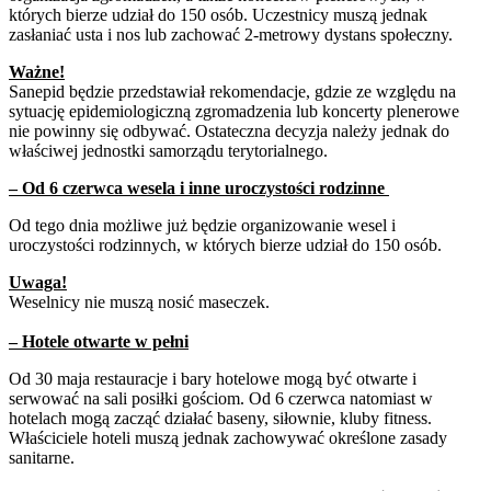
których bierze udział do 150 osób. Uczestnicy muszą jednak
zasłaniać usta i nos lub zachować 2-metrowy dystans społeczny.
Ważne!
Sanepid będzie przedstawiał rekomendacje, gdzie ze względu na
sytuację epidemiologiczną zgromadzenia lub koncerty plenerowe
nie powinny się odbywać. Ostateczna decyzja należy jednak do
właściwej jednostki samorządu terytorialnego.
– Od 6 czerwca wesela i inne uroczystości rodzinne
Od tego dnia możliwe już będzie organizowanie wesel i
uroczystości rodzinnych, w których bierze udział do 150 osób.
Uwaga!
Weselnicy nie muszą nosić maseczek.
– Hotele otwarte w pełni
Od 30 maja restauracje i bary hotelowe mogą być otwarte i
serwować na sali posiłki gościom. Od 6 czerwca natomiast w
hotelach mogą zacząć działać baseny, siłownie, kluby fitness.
Właściciele hoteli muszą jednak zachowywać określone zasady
sanitarne.