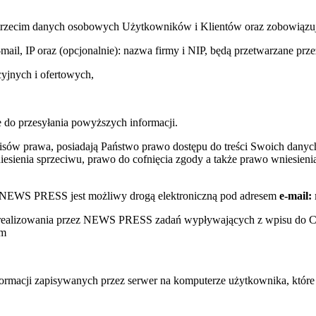
trzecim danych osobowych Użytkowników i Klientów oraz zobowiązuje s
e-mail, IP oraz (opcjonalnie): nazwa firmy i NIP, będą przetwarzane
yjnych i ofertowych,
 do przesyłania powyższych informacji.
sów prawa, posiadają Państwo prawo dostępu do treści Swoich danych
sienia sprzeciwu, prawo do cofnięcia zgody a także prawo wniesienia
w NEWS PRESS jest możliwy drogą elektroniczną pod adresem
e-mail:
s realizowania przez NEWS PRESS zadań wypływających z wpisu do 
ym
nformacji zapisywanych przez serwer na komputerze użytkownika, któr