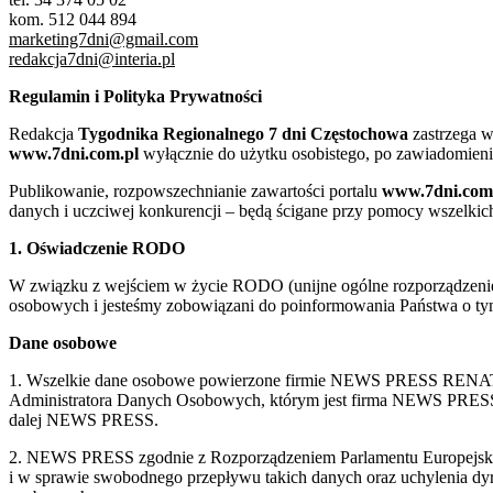
kom. 512 044 894
marketing7dni@gmail.com
redakcja7dni@interia.pl
Regulamin i Polityka Prywatności
Redakcja
Tygodnika Regionalnego 7 dni Częstochowa
zastrzega w
www.7dni.com.pl
wyłącznie do użytku osobistego, po zawiadomieni
Publikowanie, rozpowszechnianie zawartości portalu
www.7dni.com
danych i uczciwej konkurencji – będą ścigane przy pomocy wszelki
1. Oświadczenie RODO
W związku z wejściem w życie RODO (unijne ogólne rozporządzenie o
osobowych i jesteśmy zobowiązani do poinformowania Państwa o tym
Dane osobowe
1. Wszelkie dane osobowe powierzone firmie NEWS PRESS RENATA
Administratora Danych Osobowych, którym jest firma NEWS
dalej NEWS PRESS.
2. NEWS PRESS zgodnie z Rozporządzeniem Parlamentu Europejskie
i w sprawie swobodnego przepływu takich danych oraz uchylenia d