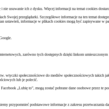
ę i nie usuwanie ich z dysku. Więcej informacji na temat cookies dostar
ch Swojej przeglądarki. Szczegółowe informacje na ten temat dostępne
mian ustawień, informacje w plikach cookies mogą być zapisywane w p
Google.
rnetowych, zarówno tych dostępnych dzięki linkom umieszczonym na na
 tzw. wtyczki społecznościowe do mediów społecznościowych takich j
ściowych lub je polecić.
k Facebook „Lubię to”, mogą zostać pobrane dane osobowe przez te po
my przypomnieć podstawowe informacje z zakresu przetwarzania dany