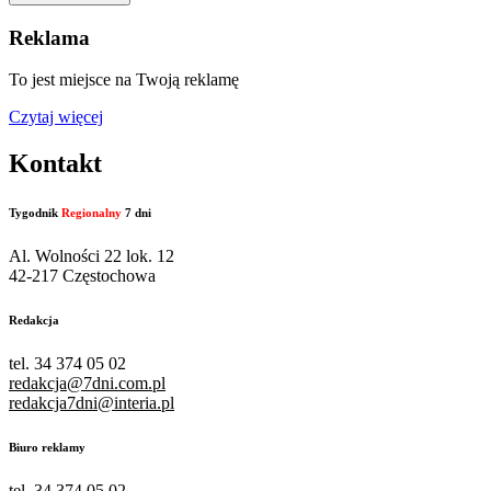
Reklama
To jest miejsce na Twoją reklamę
Czytaj więcej
Kontakt
Tygodnik
Regionalny
7 dni
Al. Wolności 22 lok. 12
42-217 Częstochowa
Redakcja
tel. 34 374 05 02
redakcja@7dni.com.pl
redakcja7dni@interia.pl
Biuro reklamy
tel. 34 374 05 02