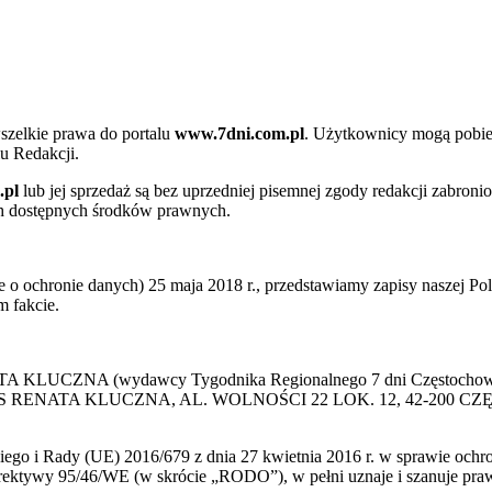
szelkie prawa do portalu
www.7dni.com.pl
. Użytkownicy mogą pobier
u Redakcji.
.pl
lub jej sprzedaż są bez uprzedniej pisemnej zgody redakcji zabroni
ch dostępnych środków prawnych.
 ochronie danych) 25 maja 2018 r., przedstawiamy zapisy naszej Poli
 fakcie.
 KLUCZNA (wydawcy Tygodnika Regionalnego 7 dni Częstochowa) p
 PRESS RENATA KLUCZNA, AL. WOLNOŚCI 22 LOK. 12, 42-200 C
go i Rady (UE) 2016/679 z dnia 27 kwietnia 2016 r. w sprawie ochr
yrektywy 95/46/WE (w skrócie „RODO”), w pełni uznaje i szanuje pr