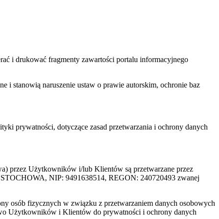
ać i drukować fragmenty zawartości portalu informacyjnego
one i stanowią naruszenie ustaw o prawie autorskim, ochronie baz
tyki prywatności, dotyczące zasad przetwarzania i ochrony danych
rzez Użytkowników i/lub Klientów są przetwarzane przez
ZĘSTOCHOWA, NIP: 9491638514, REGON: 240720493 zwanej
ony osób fizycznych w związku z przetwarzaniem danych osobowych
awo Użytkowników i Klientów do prywatności i ochrony danych