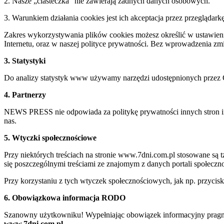
2. Nasze „ciasteczka” nie zawierają żadnych danych osobowych.
3. Warunkiem działania cookies jest ich akceptacja przez przeglądark
Zakres wykorzystywania plików cookies możesz określić w ustawienia
Internetu, oraz w naszej polityce prywatności. Bez wprowadzenia z
3. Statystyki
Do analizy statystyk www używamy narzędzi udostępnionych przez 
4. Partnerzy
NEWS PRESS nie odpowiada za politykę prywatności innych stron inte
nas.
5. Wtyczki społecznościowe
Przy niektórych treściach na stronie www.7dni.com.pl stosowane są
się poszczególnymi treściami ze znajomym z danych portali społeczno
Przy korzystaniu z tych wtyczek społecznościowych, jak np. przycis
6. Obowiązkowa informacja RODO
Szanowny użytkowniku! Wypełniając obowiązek informacyjny pragnie
www.7dni.com.pl.