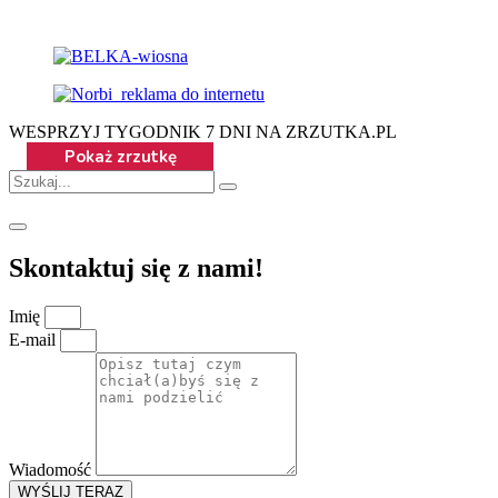
WESPRZYJ TYGODNIK 7 DNI NA ZRZUTKA.PL
Skontaktuj się z nami!
Imię
E-mail
Wiadomość
WYŚLIJ TERAZ