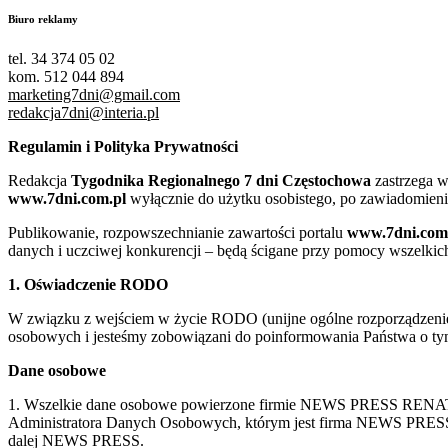
Biuro reklamy
tel. 34 374 05 02
kom. 512 044 894
marketing7dni@gmail.com
redakcja7dni@interia.pl
Regulamin i Polityka Prywatności
Redakcja
Tygodnika Regionalnego 7 dni Częstochowa
zastrzega w
www.7dni.com.pl
wyłącznie do użytku osobistego, po zawiadomieni
Publikowanie, rozpowszechnianie zawartości portalu
www.7dni.com
danych i uczciwej konkurencji – będą ścigane przy pomocy wszelki
1. Oświadczenie RODO
W związku z wejściem w życie RODO (unijne ogólne rozporządzenie o
osobowych i jesteśmy zobowiązani do poinformowania Państwa o tym
Dane osobowe
1. Wszelkie dane osobowe powierzone firmie NEWS PRESS RENATA
Administratora Danych Osobowych, którym jest firma NEWS
dalej NEWS PRESS.