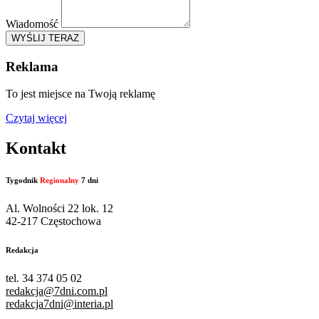
Wiadomość
WYŚLIJ TERAZ
Reklama
To jest miejsce na Twoją reklamę
Czytaj więcej
Kontakt
Tygodnik
Regionalny
7 dni
Al. Wolności 22 lok. 12
42-217 Częstochowa
Redakcja
tel. 34 374 05 02
redakcja@7dni.com.pl
redakcja7dni@interia.pl