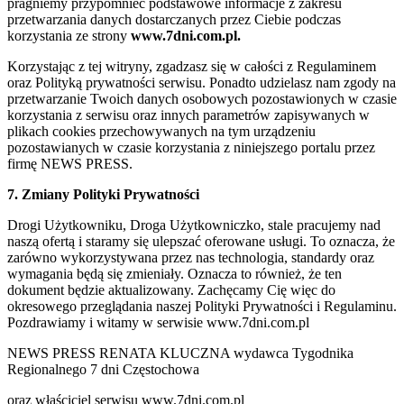
pragniemy przypomnieć podstawowe informacje z zakresu
przetwarzania danych dostarczanych przez Ciebie podczas
korzystania ze strony
www.7dni.com.pl.
Korzystając z tej witryny, zgadzasz się w całości z Regulaminem
oraz Polityką prywatności serwisu. Ponadto udzielasz nam zgody na
przetwarzanie Twoich danych osobowych pozostawionych w czasie
korzystania z serwisu oraz innych parametrów zapisywanych w
plikach cookies przechowywanych na tym urządzeniu
pozostawianych w czasie korzystania z niniejszego portalu przez
firmę NEWS PRESS.
7. Zmiany Polityki Prywatności
Drogi Użytkowniku, Droga Użytkowniczko, stale pracujemy nad
naszą ofertą i staramy się ulepszać oferowane usługi. To oznacza, że
zarówno wykorzystywana przez nas technologia, standardy oraz
wymagania będą się zmieniały. Oznacza to również, że ten
dokument będzie aktualizowany. Zachęcamy Cię więc do
okresowego przeglądania naszej Polityki Prywatności i Regulaminu.
Pozdrawiamy i witamy w serwisie www.7dni.com.pl
NEWS PRESS RENATA KLUCZNA wydawca Tygodnika
Regionalnego 7 dni Częstochowa
oraz właściciel serwisu www.7dni.com.pl