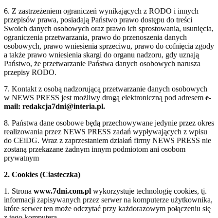
6. Z zastrzeżeniem ograniczeń wynikających z RODO i innych
przepisów prawa, posiadają Państwo prawo dostępu do treści
Swoich danych osobowych oraz prawo ich sprostowania, usunięcia,
ograniczenia przetwarzania, prawo do przenoszenia danych
osobowych, prawo wniesienia sprzeciwu, prawo do cofnięcia zgody
a także prawo wniesienia skargi do organu nadzoru, gdy uznają
Państwo, że przetwarzanie Państwa danych osobowych narusza
przepisy RODO.
7. Kontakt z osobą nadzorującą przetwarzanie danych osobowych
w NEWS PRESS jest możliwy drogą elektroniczną pod adresem
e-
mail: redakcja7dni@interia.pl.
8. Państwa dane osobowe będą przechowywane jedynie przez okres
realizowania przez NEWS PRESS zadań wypływających z wpisu
do CEiDG. Wraz z zaprzestaniem działań firmy NEWS PRESS nie
zostaną przekazane żadnym innym podmiotom ani osobom
prywatnym
2. Cookies (Ciasteczka)
1. Strona
www.7dni.com.pl
wykorzystuje technologię cookies, tj.
informacji zapisywanych przez serwer na komputerze użytkownika,
które serwer ten może odczytać przy każdorazowym połączeniu się
z tego komputera.