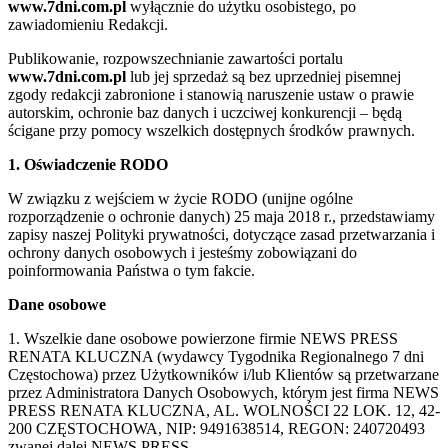
www.7dni.com.pl
wyłącznie do użytku osobistego, po
zawiadomieniu Redakcji.
Publikowanie, rozpowszechnianie zawartości portalu
www.7dni.com.pl
lub jej sprzedaż są bez uprzedniej pisemnej
zgody redakcji zabronione i stanowią naruszenie ustaw o prawie
autorskim, ochronie baz danych i uczciwej konkurencji – będą
ścigane przy pomocy wszelkich dostępnych środków prawnych.
1. Oświadczenie RODO
W związku z wejściem w życie RODO (unijne ogólne
rozporządzenie o ochronie danych) 25 maja 2018 r., przedstawiamy
zapisy naszej Polityki prywatności, dotyczące zasad przetwarzania i
ochrony danych osobowych i jesteśmy zobowiązani do
poinformowania Państwa o tym fakcie.
Dane osobowe
1. Wszelkie dane osobowe powierzone firmie NEWS PRESS
RENATA KLUCZNA (wydawcy Tygodnika Regionalnego 7 dni
Częstochowa) przez Użytkowników i/lub Klientów są przetwarzane
przez Administratora Danych Osobowych, którym jest firma NEWS
PRESS RENATA KLUCZNA, AL. WOLNOŚCI 22 LOK. 12, 42-
200 CZĘSTOCHOWA, NIP: 9491638514, REGON: 240720493
zwanej dalej NEWS PRESS.