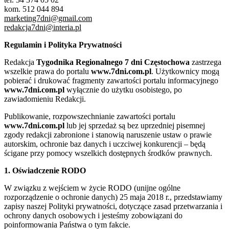
kom. 512 044 894
marketing7dni@gmail.com
redakcja7dni@interia.pl
Regulamin i Polityka Prywatności
Redakcja
Tygodnika Regionalnego 7 dni Częstochowa
zastrzega
wszelkie prawa do portalu
www.7dni.com.pl
. Użytkownicy mogą
pobierać i drukować fragmenty zawartości portalu informacyjnego
www.7dni.com.pl
wyłącznie do użytku osobistego, po
zawiadomieniu Redakcji.
Publikowanie, rozpowszechnianie zawartości portalu
www.7dni.com.pl
lub jej sprzedaż są bez uprzedniej pisemnej
zgody redakcji zabronione i stanowią naruszenie ustaw o prawie
autorskim, ochronie baz danych i uczciwej konkurencji – będą
ścigane przy pomocy wszelkich dostępnych środków prawnych.
1. Oświadczenie RODO
W związku z wejściem w życie RODO (unijne ogólne
rozporządzenie o ochronie danych) 25 maja 2018 r., przedstawiamy
zapisy naszej Polityki prywatności, dotyczące zasad przetwarzania i
ochrony danych osobowych i jesteśmy zobowiązani do
poinformowania Państwa o tym fakcie.