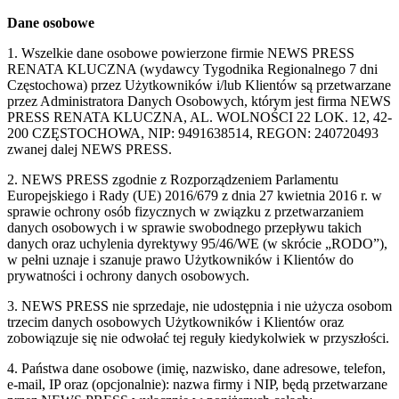
Dane osobowe
1. Wszelkie dane osobowe powierzone firmie NEWS PRESS
RENATA KLUCZNA (wydawcy Tygodnika Regionalnego 7 dni
Częstochowa) przez Użytkowników i/lub Klientów są przetwarzane
przez Administratora Danych Osobowych, którym jest firma NEWS
PRESS RENATA KLUCZNA, AL. WOLNOŚCI 22 LOK. 12, 42-
200 CZĘSTOCHOWA, NIP: 9491638514, REGON: 240720493
zwanej dalej NEWS PRESS.
2. NEWS PRESS zgodnie z Rozporządzeniem Parlamentu
Europejskiego i Rady (UE) 2016/679 z dnia 27 kwietnia 2016 r. w
sprawie ochrony osób fizycznych w związku z przetwarzaniem
danych osobowych i w sprawie swobodnego przepływu takich
danych oraz uchylenia dyrektywy 95/46/WE (w skrócie „RODO”),
w pełni uznaje i szanuje prawo Użytkowników i Klientów do
prywatności i ochrony danych osobowych.
3. NEWS PRESS nie sprzedaje, nie udostępnia i nie użycza osobom
trzecim danych osobowych Użytkowników i Klientów oraz
zobowiązuje się nie odwołać tej reguły kiedykolwiek w przyszłości.
4. Państwa dane osobowe (imię, nazwisko, dane adresowe, telefon,
e-mail, IP oraz (opcjonalnie): nazwa firmy i NIP, będą przetwarzane