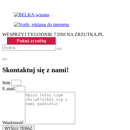
WESPRZYJ TYGODNIK 7 DNI NA ZRZUTKA.PL
Skontaktuj się z nami!
Imię
E-mail
Wiadomość
WYŚLIJ TERAZ