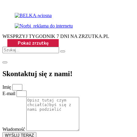
WESPRZYJ TYGODNIK 7 DNI NA ZRZUTKA.PL
Skontaktuj się z nami!
Imię
E-mail
Wiadomość
WYŚLIJ TERAZ