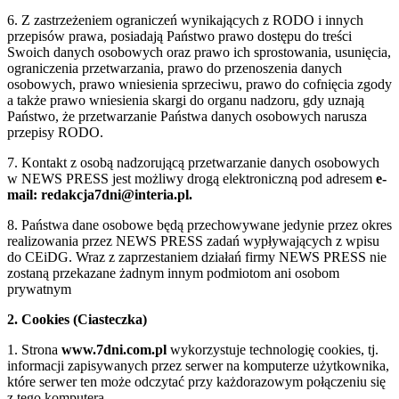
6. Z zastrzeżeniem ograniczeń wynikających z RODO i innych
przepisów prawa, posiadają Państwo prawo dostępu do treści
Swoich danych osobowych oraz prawo ich sprostowania, usunięcia,
ograniczenia przetwarzania, prawo do przenoszenia danych
osobowych, prawo wniesienia sprzeciwu, prawo do cofnięcia zgody
a także prawo wniesienia skargi do organu nadzoru, gdy uznają
Państwo, że przetwarzanie Państwa danych osobowych narusza
przepisy RODO.
7. Kontakt z osobą nadzorującą przetwarzanie danych osobowych
w NEWS PRESS jest możliwy drogą elektroniczną pod adresem
e-
mail: redakcja7dni@interia.pl.
8. Państwa dane osobowe będą przechowywane jedynie przez okres
realizowania przez NEWS PRESS zadań wypływających z wpisu
do CEiDG. Wraz z zaprzestaniem działań firmy NEWS PRESS nie
zostaną przekazane żadnym innym podmiotom ani osobom
prywatnym
2. Cookies (Ciasteczka)
1. Strona
www.7dni.com.pl
wykorzystuje technologię cookies, tj.
informacji zapisywanych przez serwer na komputerze użytkownika,
które serwer ten może odczytać przy każdorazowym połączeniu się
z tego komputera.