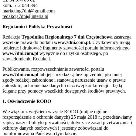
kom. 512 044 894
marketing7dni@gmail.com
redakcja7dni@interia.pl
Regulamin i Polityka Prywatności
Redakcja
Tygodnika Regionalnego 7 dni Częstochowa
zastrzega
wszelkie prawa do portalu
www.7dni.com.pl
. Użytkownicy mogą
pobierać i drukować fragmenty zawartości portalu informacyjnego
www.7dni.com.pl
wyłącznie do użytku osobistego, po
zawiadomieniu Redakcji.
Publikowanie, rozpowszechnianie zawartości portalu
www.7dni.com.pl
lub jej sprzedaż są bez uprzedniej pisemnej
zgody redakcji zabronione i stanowią naruszenie ustaw o prawie
autorskim, ochronie baz danych i uczciwej konkurencji – będą
ścigane przy pomocy wszelkich dostępnych środków prawnych.
1. Oświadczenie RODO
W związku z wejściem w życie RODO (unijne ogólne
rozporządzenie o ochronie danych) 25 maja 2018 r., przedstawiamy
zapisy naszej Polityki prywatności, dotyczące zasad przetwarzania i
ochrony danych osobowych i jesteśmy zobowiązani do
poinformowania Państwa o tym fakcie.