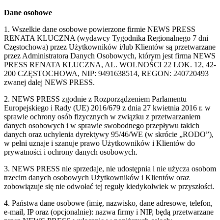
Dane osobowe
1. Wszelkie dane osobowe powierzone firmie NEWS PRESS
RENATA KLUCZNA (wydawcy Tygodnika Regionalnego 7 dni
Częstochowa) przez Użytkowników i/lub Klientów są przetwarzane
przez Administratora Danych Osobowych, którym jest firma NEWS
PRESS RENATA KLUCZNA, AL. WOLNOŚCI 22 LOK. 12, 42-
200 CZĘSTOCHOWA, NIP: 9491638514, REGON: 240720493
zwanej dalej NEWS PRESS.
2. NEWS PRESS zgodnie z Rozporządzeniem Parlamentu
Europejskiego i Rady (UE) 2016/679 z dnia 27 kwietnia 2016 r. w
sprawie ochrony osób fizycznych w związku z przetwarzaniem
danych osobowych i w sprawie swobodnego przepływu takich
danych oraz uchylenia dyrektywy 95/46/WE (w skrócie „RODO”),
w pełni uznaje i szanuje prawo Użytkowników i Klientów do
prywatności i ochrony danych osobowych.
3. NEWS PRESS nie sprzedaje, nie udostępnia i nie użycza osobom
trzecim danych osobowych Użytkowników i Klientów oraz
zobowiązuje się nie odwołać tej reguły kiedykolwiek w przyszłości.
4. Państwa dane osobowe (imię, nazwisko, dane adresowe, telefon,
e-mail, IP oraz (opcjonalnie): nazwa firmy i NIP, będą przetwarzane