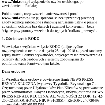
www.7dni.com.pl
wyłącznie do użytku osobistego, po
zawiadomieniu Redakcji.
Publikowanie, rozpowszechnianie zawartości portalu
www.7dni.com.pl
lub jej sprzedaż są bez uprzedniej pisemnej
zgody redakcji zabronione i stanowią naruszenie ustaw o prawie
autorskim, ochronie baz danych i uczciwej konkurencji – będą
ścigane przy pomocy wszelkich dostępnych środków prawnych.
1. Oświadczenie RODO
W związku z wejściem w życie RODO (unijne ogólne
rozporządzenie o ochronie danych) 25 maja 2018 r., przedstawiamy
zapisy naszej Polityki prywatności, dotyczące zasad przetwarzania i
ochrony danych osobowych i jesteśmy zobowiązani do
poinformowania Państwa o tym fakcie.
Dane osobowe
1. Wszelkie dane osobowe powierzone firmie NEWS PRESS
RENATA KLUCZNA (wydawcy Tygodnika Regionalnego 7 dni
Częstochowa) przez Użytkowników i/lub Klientów są przetwarzane
przez Administratora Danych Osobowych, którym jest firma NEWS
PRESS RENATA KLUCZNA, AL. WOLNOŚCI 22 LOK. 12, 42-
200 CZĘSTOCHOWA, NIP: 9491638514, REGON: 240720493
zwanej dalej NEWS PRESS.