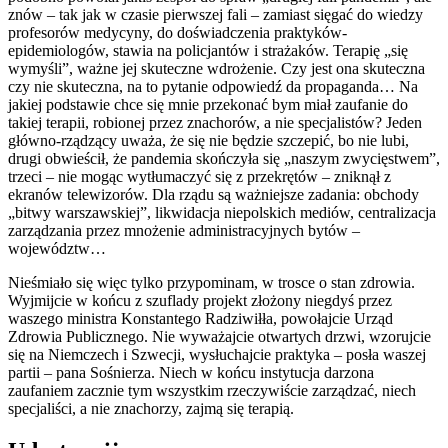
znów – tak jak w czasie pierwszej fali – zamiast sięgać do wiedzy
profesorów medycyny, do doświadczenia praktyków-
epidemiologów, stawia na policjantów i strażaków. Terapię „się
wymyśli”, ważne jej skuteczne wdrożenie. Czy jest ona skuteczna
czy nie skuteczna, na to pytanie odpowiedź da propaganda… Na
jakiej podstawie chce się mnie przekonać bym miał zaufanie do
takiej terapii, robionej przez znachorów, a nie specjalistów? Jeden
główno-rządzący uważa, że się nie będzie szczepić, bo nie lubi,
drugi obwieścił, że pandemia skończyła się „naszym zwycięstwem”,
trzeci – nie mogąc wytłumaczyć się z przekrętów – zniknął z
ekranów telewizorów. Dla rządu są ważniejsze zadania: obchody
„bitwy warszawskiej”, likwidacja niepolskich mediów, centralizacja
zarządzania przez mnożenie administracyjnych bytów –
województw…
Nieśmiało się więc tylko przypominam, w trosce o stan zdrowia.
Wyjmijcie w końcu z szuflady projekt złożony niegdyś przez
waszego ministra Konstantego Radziwiłła, powołajcie Urząd
Zdrowia Publicznego. Nie wyważajcie otwartych drzwi, wzorujcie
się na Niemczech i Szwecji, wysłuchajcie praktyka – posła waszej
partii – pana Sośnierza. Niech w końcu instytucja darzona
zaufaniem zacznie tym wszystkim rzeczywiście zarządzać, niech
specjaliści, a nie znachorzy, zajmą się terapią.