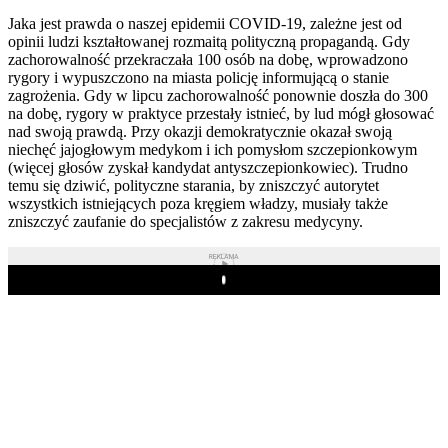
Jaka jest prawda o naszej epidemii COVID-19, zależne jest od
opinii ludzi kształtowanej rozmaitą polityczną propagandą. Gdy
zachorowalność przekraczała 100 osób na dobę, wprowadzono
rygory i wypuszczono na miasta policję informującą o stanie
zagrożenia. Gdy w lipcu zachorowalność ponownie doszła do 300
na dobę, rygory w praktyce przestały istnieć, by lud mógł głosować
nad swoją prawdą. Przy okazji demokratycznie okazał swoją
niechęć jajogłowym medykom i ich pomysłom szczepionkowym
(więcej głosów zyskał kandydat antyszczepionkowiec). Trudno
temu się dziwić, polityczne starania, by zniszczyć autorytet
wszystkich istniejących poza kręgiem władzy, musiały także
zniszczyć zaufanie do specjalistów z zakresu medycyny.
REKLAMA
Play