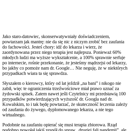
Jako staro-datowiec, skonserwatywniały doświadczeniem,
powtarzam jak mantrę: nie da się nic z niczym zrobić bez zaufania
do fachowości. Jesteś chory: idź do lekarza i wierz, że
zaordynowana przez niego terapia jest najlepsza. Ponieważ 60%
młodych ludzi ma wyższe wykształcenie, a 100% sprawnie serfuje
po internecie, rośnie przekonanie, że jesteśmy mądrzejsi od lekarzy,
bo jakby co pomoże nam dr. Google… Nie neguję, że w niektórych
przypadkach wiara ta się sprawdza.
Słyszałem o kierowcy, który od lat jeździł „na bani” i nikogo nie
zabił, więc te ograniczenia trzeźwościowe miał prawo uznać za
żydowski spisek. Zatem nawet jeśli Czytelnicy mi przedstawią 100
przypadków potwierdzających wyższość dr. Googla nad dr.
Kowalskim, to i tak będę powtarzać, że skuteczność leczenia zależy
od zaufania do żywego, dyplomowanego lekarza, a nie tego
wirtualnego.
Podobnie na zaufaniu opierać się musi terapia zbiorowa. Rząd
podobno powołał jakiś zespół do spraw „drugiej fali pandemii”, ale