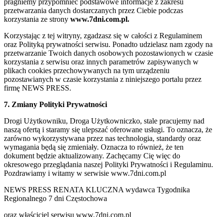
pragniemy przypomnieć podstawowe informacje z zakresu
przetwarzania danych dostarczanych przez Ciebie podczas
korzystania ze strony
www.7dni.com.pl.
Korzystając z tej witryny, zgadzasz się w całości z Regulaminem
oraz Polityką prywatności serwisu. Ponadto udzielasz nam zgody na
przetwarzanie Twoich danych osobowych pozostawionych w czasie
korzystania z serwisu oraz innych parametrów zapisywanych w
plikach cookies przechowywanych na tym urządzeniu
pozostawianych w czasie korzystania z niniejszego portalu przez
firmę NEWS PRESS.
7. Zmiany Polityki Prywatności
Drogi Użytkowniku, Droga Użytkowniczko, stale pracujemy nad
naszą ofertą i staramy się ulepszać oferowane usługi. To oznacza, że
zarówno wykorzystywana przez nas technologia, standardy oraz
wymagania będą się zmieniały. Oznacza to również, że ten
dokument będzie aktualizowany. Zachęcamy Cię więc do
okresowego przeglądania naszej Polityki Prywatności i Regulaminu.
Pozdrawiamy i witamy w serwisie www.7dni.com.pl
NEWS PRESS RENATA KLUCZNA wydawca Tygodnika
Regionalnego 7 dni Częstochowa
oraz właściciel serwisu www.7dni.com.pl