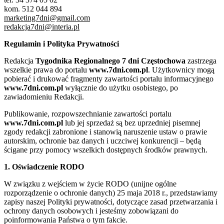
kom. 512 044 894
marketing7dni@gmail.com
redakcja7dni@interia.pl
Regulamin i Polityka Prywatności
Redakcja
Tygodnika Regionalnego 7 dni Częstochowa
zastrzega
wszelkie prawa do portalu
www.7dni.com.pl
. Użytkownicy mogą
pobierać i drukować fragmenty zawartości portalu informacyjnego
www.7dni.com.pl
wyłącznie do użytku osobistego, po
zawiadomieniu Redakcji.
Publikowanie, rozpowszechnianie zawartości portalu
www.7dni.com.pl
lub jej sprzedaż są bez uprzedniej pisemnej
zgody redakcji zabronione i stanowią naruszenie ustaw o prawie
autorskim, ochronie baz danych i uczciwej konkurencji – będą
ścigane przy pomocy wszelkich dostępnych środków prawnych.
1. Oświadczenie RODO
W związku z wejściem w życie RODO (unijne ogólne
rozporządzenie o ochronie danych) 25 maja 2018 r., przedstawiamy
zapisy naszej Polityki prywatności, dotyczące zasad przetwarzania i
ochrony danych osobowych i jesteśmy zobowiązani do
poinformowania Państwa o tym fakcie.