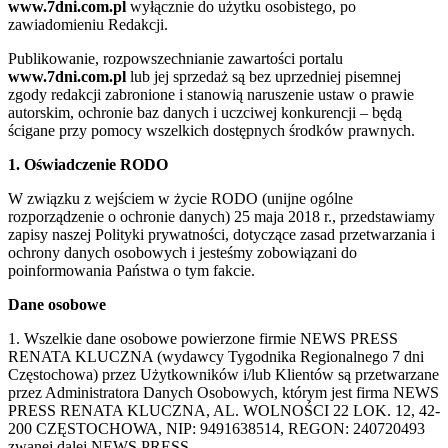
www.7dni.com.pl
wyłącznie do użytku osobistego, po
zawiadomieniu Redakcji.
Publikowanie, rozpowszechnianie zawartości portalu
www.7dni.com.pl
lub jej sprzedaż są bez uprzedniej pisemnej
zgody redakcji zabronione i stanowią naruszenie ustaw o prawie
autorskim, ochronie baz danych i uczciwej konkurencji – będą
ścigane przy pomocy wszelkich dostępnych środków prawnych.
1. Oświadczenie RODO
W związku z wejściem w życie RODO (unijne ogólne
rozporządzenie o ochronie danych) 25 maja 2018 r., przedstawiamy
zapisy naszej Polityki prywatności, dotyczące zasad przetwarzania i
ochrony danych osobowych i jesteśmy zobowiązani do
poinformowania Państwa o tym fakcie.
Dane osobowe
1. Wszelkie dane osobowe powierzone firmie NEWS PRESS
RENATA KLUCZNA (wydawcy Tygodnika Regionalnego 7 dni
Częstochowa) przez Użytkowników i/lub Klientów są przetwarzane
przez Administratora Danych Osobowych, którym jest firma NEWS
PRESS RENATA KLUCZNA, AL. WOLNOŚCI 22 LOK. 12, 42-
200 CZĘSTOCHOWA, NIP: 9491638514, REGON: 240720493
zwanej dalej NEWS PRESS.