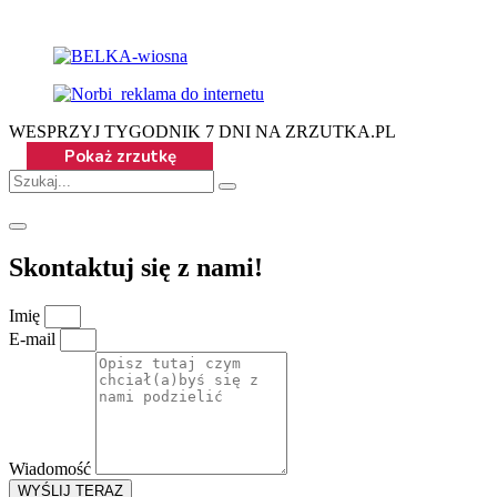
WESPRZYJ TYGODNIK 7 DNI NA ZRZUTKA.PL
Skontaktuj się z nami!
Imię
E-mail
Wiadomość
WYŚLIJ TERAZ