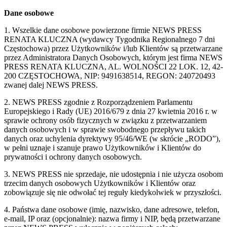
Dane osobowe
1. Wszelkie dane osobowe powierzone firmie NEWS PRESS
RENATA KLUCZNA (wydawcy Tygodnika Regionalnego 7 dni
Częstochowa) przez Użytkowników i/lub Klientów są przetwarzane
przez Administratora Danych Osobowych, którym jest firma NEWS
PRESS RENATA KLUCZNA, AL. WOLNOŚCI 22 LOK. 12, 42-
200 CZĘSTOCHOWA, NIP: 9491638514, REGON: 240720493
zwanej dalej NEWS PRESS.
2. NEWS PRESS zgodnie z Rozporządzeniem Parlamentu
Europejskiego i Rady (UE) 2016/679 z dnia 27 kwietnia 2016 r. w
sprawie ochrony osób fizycznych w związku z przetwarzaniem
danych osobowych i w sprawie swobodnego przepływu takich
danych oraz uchylenia dyrektywy 95/46/WE (w skrócie „RODO”),
w pełni uznaje i szanuje prawo Użytkowników i Klientów do
prywatności i ochrony danych osobowych.
3. NEWS PRESS nie sprzedaje, nie udostępnia i nie użycza osobom
trzecim danych osobowych Użytkowników i Klientów oraz
zobowiązuje się nie odwołać tej reguły kiedykolwiek w przyszłości.
4. Państwa dane osobowe (imię, nazwisko, dane adresowe, telefon,
e-mail, IP oraz (opcjonalnie): nazwa firmy i NIP, będą przetwarzane