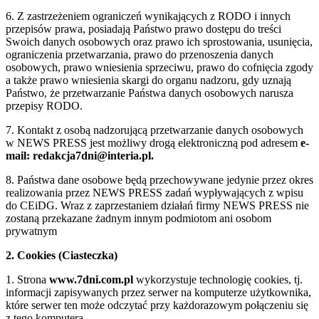
6. Z zastrzeżeniem ograniczeń wynikających z RODO i innych
przepisów prawa, posiadają Państwo prawo dostępu do treści
Swoich danych osobowych oraz prawo ich sprostowania, usunięcia,
ograniczenia przetwarzania, prawo do przenoszenia danych
osobowych, prawo wniesienia sprzeciwu, prawo do cofnięcia zgody
a także prawo wniesienia skargi do organu nadzoru, gdy uznają
Państwo, że przetwarzanie Państwa danych osobowych narusza
przepisy RODO.
7. Kontakt z osobą nadzorującą przetwarzanie danych osobowych
w NEWS PRESS jest możliwy drogą elektroniczną pod adresem
e-
mail: redakcja7dni@interia.pl.
8. Państwa dane osobowe będą przechowywane jedynie przez okres
realizowania przez NEWS PRESS zadań wypływających z wpisu
do CEiDG. Wraz z zaprzestaniem działań firmy NEWS PRESS nie
zostaną przekazane żadnym innym podmiotom ani osobom
prywatnym
2. Cookies (Ciasteczka)
1. Strona
www.7dni.com.pl
wykorzystuje technologię cookies, tj.
informacji zapisywanych przez serwer na komputerze użytkownika,
które serwer ten może odczytać przy każdorazowym połączeniu się
z tego komputera.