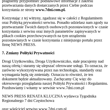
pragniemy przypomnieć podstawowe informacje z zakresu
przetwarzania danych dostarczanych przez Ciebie podczas
korzystania ze strony
www.7dni.com.pl.
Korzystając z tej witryny, zgadzasz się w całości z Regulaminem
oraz Polityką prywatności serwisu. Ponadto udzielasz nam zgody na
przetwarzanie Twoich danych osobowych pozostawionych w czasie
korzystania z serwisu oraz innych parametrów zapisywanych w
plikach cookies przechowywanych na tym urządzeniu
pozostawianych w czasie korzystania z niniejszego portalu przez
firmę NEWS PRESS.
7. Zmiany Polityki Prywatności
Drogi Użytkowniku, Droga Użytkowniczko, stale pracujemy nad
naszą ofertą i staramy się ulepszać oferowane usługi. To oznacza, że
zarówno wykorzystywana przez nas technologia, standardy oraz
wymagania będą się zmieniały. Oznacza to również, że ten
dokument będzie aktualizowany. Zachęcamy Cię więc do
okresowego przeglądania naszej Polityki Prywatności i Regulaminu.
Pozdrawiamy i witamy w serwisie www.7dni.com.pl
NEWS PRESS RENATA KLUCZNA wydawca Tygodnika
Regionalnego 7 dni Częstochowa
oraz właściciel serwisu www.7dni.com.pl