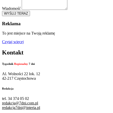
Wiadomość
WYŚLIJ TERAZ
Reklama
To jest miejsce na Twoją reklamę
Czytaj więcej
Kontakt
Tygodnik
Regionalny
7 dni
Al. Wolności 22 lok. 12
42-217 Częstochowa
Redakcja
tel. 34 374 05 02
redakcja@7dni.com.pl
redakcja7dni@interia.pl