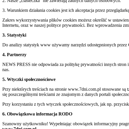
2. Nasze „ciasteczka” nie zawierają żadnych danych osobowych.
3. Warunkiem działania cookies jest ich akceptacja przez przeglądark
Zakres wykorzystywania plików cookies możesz określić w ustawienia
Internetu, oraz w naszej polityce prywatności. Bez wprowadzenia z
3. Statystyki
Do analizy statystyk www używamy narzędzi udostępnionych przez 
4. Partnerzy
NEWS PRESS nie odpowiada za politykę prywatności innych stron inte
nas.
5. Wtyczki społecznościowe
Przy niektórych treściach na stronie www.7dni.com.pl stosowane są
się poszczególnymi treściami ze znajomym z danych portali społeczno
Przy korzystaniu z tych wtyczek społecznościowych, jak np. przycis
6. Obowiązkowa informacja RODO
Szanowny użytkowniku! Wypełniając obowiązek informacyjny pragnie
www.7dni.com.pl.