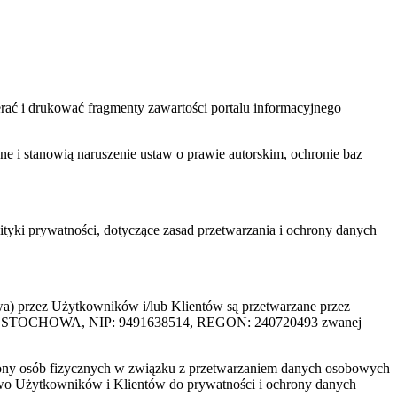
ać i drukować fragmenty zawartości portalu informacyjnego
one i stanowią naruszenie ustaw o prawie autorskim, ochronie baz
tyki prywatności, dotyczące zasad przetwarzania i ochrony danych
rzez Użytkowników i/lub Klientów są przetwarzane przez
ZĘSTOCHOWA, NIP: 9491638514, REGON: 240720493 zwanej
ony osób fizycznych w związku z przetwarzaniem danych osobowych
awo Użytkowników i Klientów do prywatności i ochrony danych