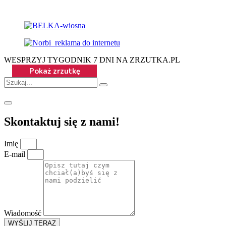
WESPRZYJ TYGODNIK 7 DNI NA ZRZUTKA.PL
Skontaktuj się z nami!
Imię
E-mail
Wiadomość
WYŚLIJ TERAZ