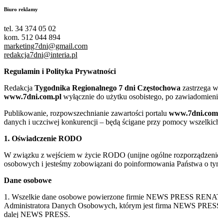
Biuro reklamy
tel. 34 374 05 02
kom. 512 044 894
marketing7dni@gmail.com
redakcja7dni@interia.pl
Regulamin i Polityka Prywatności
Redakcja
Tygodnika Regionalnego 7 dni Częstochowa
zastrzega w
www.7dni.com.pl
wyłącznie do użytku osobistego, po zawiadomieni
Publikowanie, rozpowszechnianie zawartości portalu
www.7dni.com
danych i uczciwej konkurencji – będą ścigane przy pomocy wszelki
1. Oświadczenie RODO
W związku z wejściem w życie RODO (unijne ogólne rozporządzenie o
osobowych i jesteśmy zobowiązani do poinformowania Państwa o tym
Dane osobowe
1. Wszelkie dane osobowe powierzone firmie NEWS PRESS RENATA
Administratora Danych Osobowych, którym jest firma NEWS
dalej NEWS PRESS.