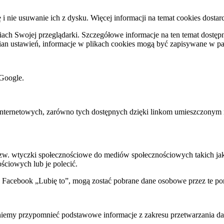
ę i nie usuwanie ich z dysku. Więcej informacji na temat cookies dostar
ch Swojej przeglądarki. Szczegółowe informacje na ten temat dostępne
mian ustawień, informacje w plikach cookies mogą być zapisywane w p
Google.
rnetowych, zarówno tych dostępnych dzięki linkom umieszczonym na na
 tzw. wtyczki społecznościowe do mediów społecznościowych takich j
ściowych lub je polecić.
k Facebook „Lubię to”, mogą zostać pobrane dane osobowe przez te po
my przypomnieć podstawowe informacje z zakresu przetwarzania dany