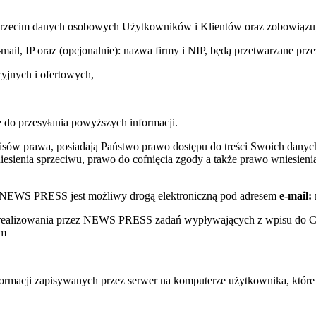
trzecim danych osobowych Użytkowników i Klientów oraz zobowiązuje s
e-mail, IP oraz (opcjonalnie): nazwa firmy i NIP, będą przetwarzane
yjnych i ofertowych,
 do przesyłania powyższych informacji.
sów prawa, posiadają Państwo prawo dostępu do treści Swoich danych
sienia sprzeciwu, prawo do cofnięcia zgody a także prawo wniesienia
w NEWS PRESS jest możliwy drogą elektroniczną pod adresem
e-mail:
s realizowania przez NEWS PRESS zadań wypływających z wpisu do 
ym
nformacji zapisywanych przez serwer na komputerze użytkownika, któr