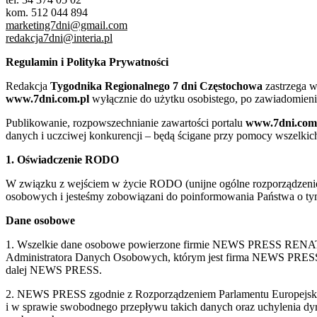
kom. 512 044 894
marketing7dni@gmail.com
redakcja7dni@interia.pl
Regulamin i Polityka Prywatności
Redakcja
Tygodnika Regionalnego 7 dni Częstochowa
zastrzega w
www.7dni.com.pl
wyłącznie do użytku osobistego, po zawiadomieni
Publikowanie, rozpowszechnianie zawartości portalu
www.7dni.com
danych i uczciwej konkurencji – będą ścigane przy pomocy wszelki
1. Oświadczenie RODO
W związku z wejściem w życie RODO (unijne ogólne rozporządzenie o
osobowych i jesteśmy zobowiązani do poinformowania Państwa o tym
Dane osobowe
1. Wszelkie dane osobowe powierzone firmie NEWS PRESS RENATA
Administratora Danych Osobowych, którym jest firma NEWS
dalej NEWS PRESS.
2. NEWS PRESS zgodnie z Rozporządzeniem Parlamentu Europejskie
i w sprawie swobodnego przepływu takich danych oraz uchylenia d