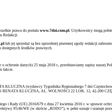
szelkie prawa do portalu
www.7dni.com.pl
. Użytkownicy mogą pobier
u Redakcji.
.pl
lub jej sprzedaż są bez uprzedniej pisemnej zgody redakcji zabroni
ch dostępnych środków prawnych.
 ochronie danych) 25 maja 2018 r., przedstawiamy zapisy naszej Poli
 fakcie.
 KLUCZNA (wydawcy Tygodnika Regionalnego 7 dni Częstochowa) p
 PRESS RENATA KLUCZNA, AL. WOLNOŚCI 22 LOK. 12, 42-200 C
go i Rady (UE) 2016/679 z dnia 27 kwietnia 2016 r. w sprawie ochr
yrektywy 95/46/WE (w skrócie „RODO”), w pełni uznaje i szanuje pr