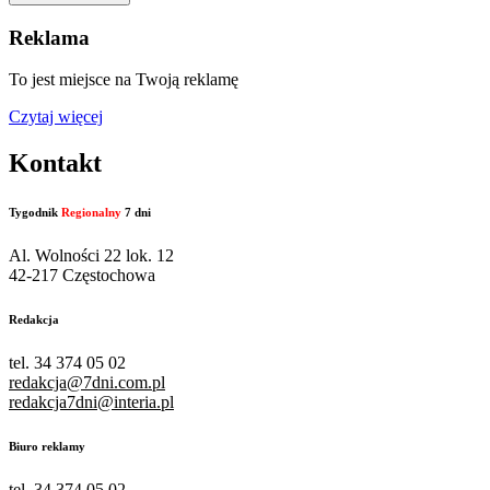
Reklama
To jest miejsce na Twoją reklamę
Czytaj więcej
Kontakt
Tygodnik
Regionalny
7 dni
Al. Wolności 22 lok. 12
42-217 Częstochowa
Redakcja
tel. 34 374 05 02
redakcja@7dni.com.pl
redakcja7dni@interia.pl
Biuro reklamy
tel. 34 374 05 02