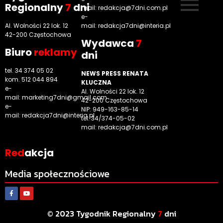
Regionalny
7
dni
mail:
redakcja@7dni.com.pl
e-
Al. Wolności 22 lok. 12
mail:
redakcja7dni@interia.pl
42-200 Częstochowa
Wyd
awca
7
Biuro
reklamy
dni
tel. 34 374 05 02
NEWS PRESS RENATA
kom. 512 044 894
KLUCZNA
e-
Al. Wolności 22 lok. 12
mail:
marketing7dni@gmail.com
42-200 Częstochowa
e-
NIP: 949-163-85-14
mail:
redakcja7dni@interia.pl
tel. 34/374-05-02
mail: redakcja@7dni.com.pl
Red
akcja
Media społecznościowe
© 2023 Tygodnik Regionalny
7
dni