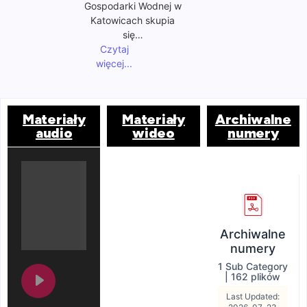
Gospodarki Wodnej w
Katowicach skupia
się…
Czytaj
więcej...
Materiały
Materiały
Archiwalne
audio
wideo
numery
Archiwalne
numery
1 Sub Category
|
162 plików
Last Updated: