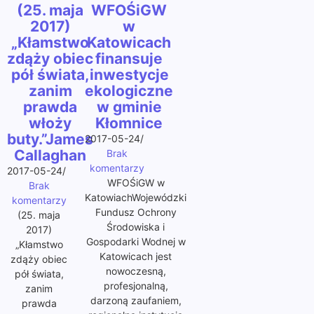
(25. maja
WFOŚiGW
2017)
w
„Kłamstwo
Katowicach
zdąży obiec
finansuje
pół świata,
inwestycje
zanim
ekologiczne
prawda
w gminie
włoży
Kłomnice
buty.”James
2017-05-24
/
Callaghan
Brak
komentarzy
2017-05-24
/
WFOŚiGW w
Brak
KatowiachWojewódzki
komentarzy
Fundusz Ochrony
(25. maja
Środowiska i
2017)
Gospodarki Wodnej w
„Kłamstwo
Katowicach jest
zdąży obiec
nowoczesną,
pół świata,
profesjonalną,
zanim
darzoną zaufaniem,
prawda