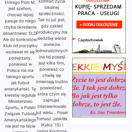
komfort życia
którego Piotr M.
lokalnej
jest szefem,
społeczności.
chociaż lepiej
Tak to już jest,
pasuje do niego
gdy zakład
chyba określenie
produkcyjny ma
desantowiec SLD.
siedzibę wśród
Ale do konkretów.
domków
Klub od początku
jednorodzinnych
wydawał mi się
(na tej posesji
podejrzany,
jest kilka firm,
ponieważ w
ponieważ co
Polsce nie ma
chwilę się
takiego sportu
zmieniają trudno
jak futbol
powiedzieć,
amerykański. Tę
która czym się
kwestię reguluje
zajmuje).
Ministerstwo
Interweniowało
Sportu, a Polski
już wielu… Poseł
Związek Futbolu
Tomasz Jaskóła
Amerykańskiego
(Kukiz`15) i
nie jest na liście
radna Krystyna