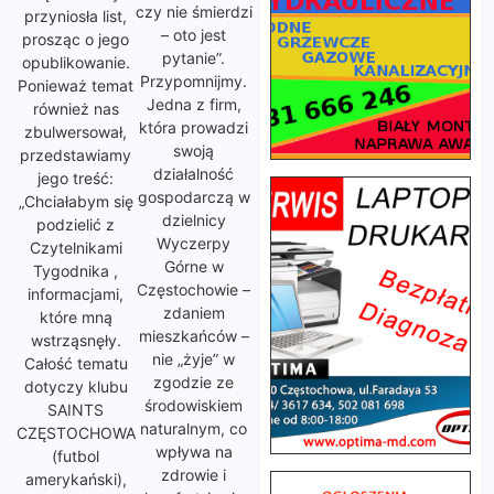
czy nie śmierdzi
przyniosła list,
– oto jest
prosząc o jego
pytanie”.
opublikowanie.
Przypomnijmy.
Ponieważ temat
Jedna z firm,
również nas
która prowadzi
zbulwersował,
swoją
przedstawiamy
działalność
jego treść:
gospodarczą w
„Chciałabym się
dzielnicy
podzielić z
Wyczerpy
Czytelnikami
Górne w
Tygodnika ,
Częstochowie –
informacjami,
zdaniem
które mną
mieszkańców –
wstrząsnęły.
nie „żyje” w
Całość tematu
zgodzie ze
dotyczy klubu
środowiskiem
SAINTS
naturalnym, co
CZĘSTOCHOWA
wpływa na
(futbol
zdrowie i
amerykański),