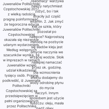
„reanimacji” warzywa
Juwenaliów Politechniki
należy natychmiast
Częstochowskiej 2017,
zużyć, bo i tak
z wielką radością
straciły już część
pragnę poinformować,
witamin. 2. Jak zmyć
że tegoroczna edycja
klej ze szkła, który
Juwenaliów Politechniki
pozostał po
Częstochowskiej
nalepce? Najprostszą
okazała się niezwykle
metodą na pozbycie
udanym wydarzeniem.
się śladów kleju jest
Według wstępnych
umycie naczynia we
szacunków wynika, że
wrzącej wodzie. Słoik
w imprezach w ramach
najlepiej namaczać
Juwenaliów wzięło
przez ok. godzinę.
udział kilkadziesiąt
Dla wzmocnienia
tysięcy osób. Pragnę
efektu dodajemy do
podkreślić, iż Juwenalia
wody odrobinę płynu
Politechniki
do mycia
Częstochowskiej są
naczyń. Innym
przedsięwzięciem w
sposobem jest użycie
pełni organizowanym
tłuszczu: oleju, masła
przez Politechnikę
bądź oliwy.…