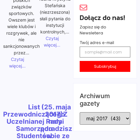
polskich
Stefańska
związków
(niezrzeszona)
sportowych.
Dołącz do nas!
słali pytania do
Owszem jest
instytucji
wiele klubów i
Zapisz się do
kontrolnych,…
Newsletera
rozgrywek, ale
Czytaj
nie
Twój adres e-mail
więcej...
sankcjonowanych
przez…
Czytaj
więcej...
Subskrybuj
Archiwum
gazety
List
(25. maja
Przewodniczącego
2017)Z
Uczelnianej Rady
nami
Samorządu
poradzisz
Studentów
sobie ze