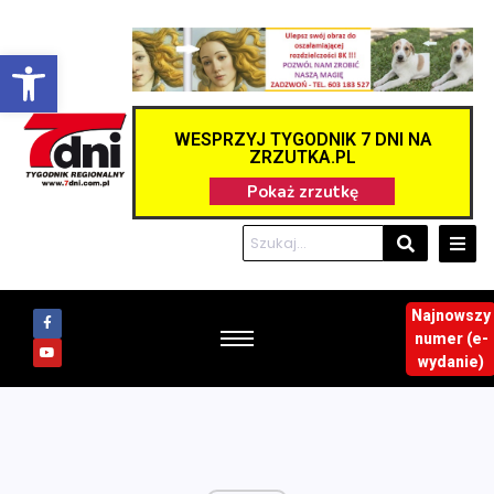
Otwórz pasek narzędzi
WESPRZYJ TYGODNIK 7 DNI NA
ZRZUTKA.PL
Najnowszy
numer (e-
wydanie)