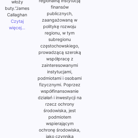
regionalną instytucją
włoży
finansów
buty.”James
publicznych,
Callaghan
zaangażowaną w
Czytaj
politykę rozwoju
więcej...
regionu, w tym
subregionu
częstochowskiego,
prowadzącą szeroką
współpracę z
zainteresowanymi
instytucjami,
podmiotami i osobami
fizycznymi. Poprzez
współfinansowanie
działań i inwestycji na
rzecz ochrony
środowiska, jest
podmiotem
wspierającym
ochronę środowiska,
jako czynnika