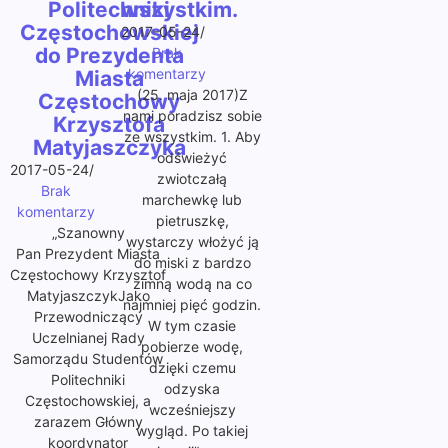
Politechniki
wszystkim.
Częstochowskiej
2017-05-24
/
do Prezydenta
Brak
komentarzy
Miasta
(25. maja 2017)Z
Częstochowy
nami poradzisz sobie
Krzysztofa
ze wszystkim. 1. Aby
Matyjaszczyka
odświeżyć
2017-05-24
/
zwiotczałą
Brak
marchewkę lub
komentarzy
pietruszkę,
„Szanowny
wystarczy włożyć ją
Pan Prezydent Miasta
do miski z bardzo
Częstochowy Krzysztof
zimną wodą na co
MatyjaszczykJako
najmniej pięć godzin.
Przewodniczący
W tym czasie
Uczelnianej Rady
pobierze wodę,
Samorządu Studentów
dzięki czemu
Politechniki
odzyska
Częstochowskiej, a
wcześniejszy
zarazem Główny
wygląd. Po takiej
koordynator