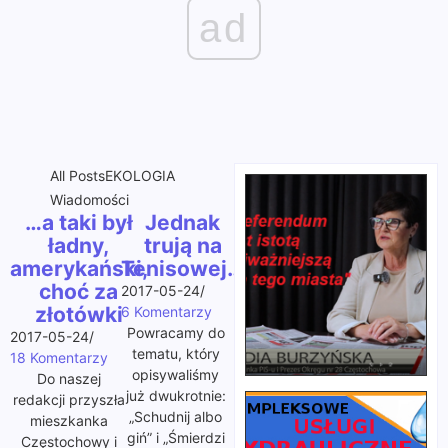
ad
All Posts
EKOLOGIA
Wiadomości
…a taki był
Jednak
ładny,
trują na
amerykański,
Tenisowej…
choć za
2017-05-24
/
złotówki
6 Komentarzy
Powracamy do
2017-05-24
/
tematu, który
18 Komentarzy
opisywaliśmy
Do naszej
już dwukrotnie:
redakcji przyszła
„Schudnij albo
mieszkanka
giń” i „Śmierdzi
Częstochowy i