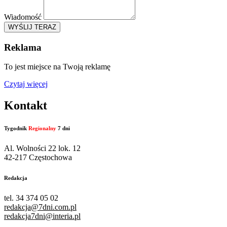
Wiadomość
WYŚLIJ TERAZ
Reklama
To jest miejsce na Twoją reklamę
Czytaj więcej
Kontakt
Tygodnik
Regionalny
7 dni
Al. Wolności 22 lok. 12
42-217 Częstochowa
Redakcja
tel. 34 374 05 02
redakcja@7dni.com.pl
redakcja7dni@interia.pl