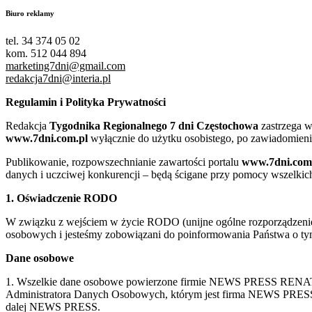
Biuro reklamy
tel. 34 374 05 02
kom. 512 044 894
marketing7dni@gmail.com
redakcja7dni@interia.pl
Regulamin i Polityka Prywatności
Redakcja
Tygodnika Regionalnego 7 dni Częstochowa
zastrzega w
www.7dni.com.pl
wyłącznie do użytku osobistego, po zawiadomieni
Publikowanie, rozpowszechnianie zawartości portalu
www.7dni.com
danych i uczciwej konkurencji – będą ścigane przy pomocy wszelki
1. Oświadczenie RODO
W związku z wejściem w życie RODO (unijne ogólne rozporządzenie o
osobowych i jesteśmy zobowiązani do poinformowania Państwa o tym
Dane osobowe
1. Wszelkie dane osobowe powierzone firmie NEWS PRESS RENATA
Administratora Danych Osobowych, którym jest firma NEWS
dalej NEWS PRESS.