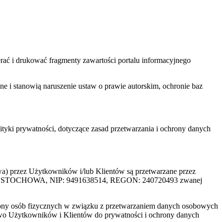
ać i drukować fragmenty zawartości portalu informacyjnego
one i stanowią naruszenie ustaw o prawie autorskim, ochronie baz
tyki prywatności, dotyczące zasad przetwarzania i ochrony danych
rzez Użytkowników i/lub Klientów są przetwarzane przez
ZĘSTOCHOWA, NIP: 9491638514, REGON: 240720493 zwanej
ony osób fizycznych w związku z przetwarzaniem danych osobowych
awo Użytkowników i Klientów do prywatności i ochrony danych