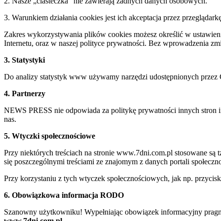
2. Nasze „ciasteczka” nie zawierają żadnych danych osobowych.
3. Warunkiem działania cookies jest ich akceptacja przez przeglądark
Zakres wykorzystywania plików cookies możesz określić w ustawienia
Internetu, oraz w naszej polityce prywatności. Bez wprowadzenia z
3. Statystyki
Do analizy statystyk www używamy narzędzi udostępnionych przez 
4. Partnerzy
NEWS PRESS nie odpowiada za politykę prywatności innych stron inte
nas.
5. Wtyczki społecznościowe
Przy niektórych treściach na stronie www.7dni.com.pl stosowane są
się poszczególnymi treściami ze znajomym z danych portali społeczno
Przy korzystaniu z tych wtyczek społecznościowych, jak np. przycis
6. Obowiązkowa informacja RODO
Szanowny użytkowniku! Wypełniając obowiązek informacyjny pragnie
www.7dni.com.pl.