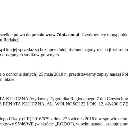
szelkie prawa do portalu
www.7dni.com.pl
. Użytkownicy mogą pobier
u Redakcji.
.pl
lub jej sprzedaż są bez uprzedniej pisemnej zgody redakcji zabroni
ch dostępnych środków prawnych.
 ochronie danych) 25 maja 2018 r., przedstawiamy zapisy naszej Poli
 fakcie.
 KLUCZNA (wydawcy Tygodnika Regionalnego 7 dni Częstochowa) p
 PRESS RENATA KLUCZNA, AL. WOLNOŚCI 22 LOK. 12, 42-200 C
go i Rady (UE) 2016/679 z dnia 27 kwietnia 2016 r. w sprawie ochr
yrektywy 95/46/WE (w skrócie „RODO”), w pełni uznaje i szanuje pr