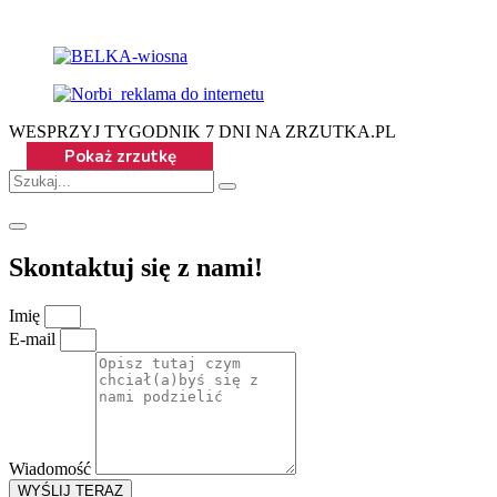
WESPRZYJ TYGODNIK 7 DNI NA ZRZUTKA.PL
Skontaktuj się z nami!
Imię
E-mail
Wiadomość
WYŚLIJ TERAZ