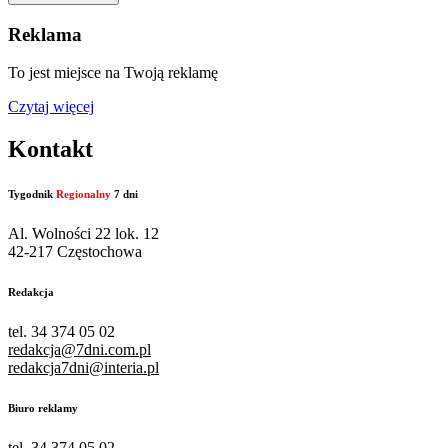
Reklama
To jest miejsce na Twoją reklamę
Czytaj więcej
Kontakt
Tygodnik
Regionalny
7 dni
Al. Wolności 22 lok. 12
42-217 Częstochowa
Redakcja
tel. 34 374 05 02
redakcja@7dni.com.pl
redakcja7dni@interia.pl
Biuro reklamy
tel. 34 374 05 02