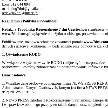
kom. 512 044 894
marketing7dni@gmail.com
redakcja7dni@interia.pl
Regulamin i Polityka Prywatności
Redakcja
Tygodnika Regionalnego 7 dni Częstochowa
zastrzega w
www.7dni.com.pl
wyłącznie do użytku osobistego, po zawiadomieni
Publikowanie, rozpowszechnianie zawartości portalu
www.7dni.com
danych i uczciwej konkurencji – będą ścigane przy pomocy wszelki
1. Oświadczenie RODO
W związku z wejściem w życie RODO (unijne ogólne rozporządzenie o
osobowych i jesteśmy zobowiązani do poinformowania Państwa o tym
Dane osobowe
1. Wszelkie dane osobowe powierzone firmie NEWS PRESS RENATA
Administratora Danych Osobowych, którym jest firma NEWS
dalej NEWS PRESS.
2. NEWS PRESS zgodnie z Rozporządzeniem Parlamentu Europejskie
i w sprawie swobodnego przepływu takich danych oraz uchylenia d