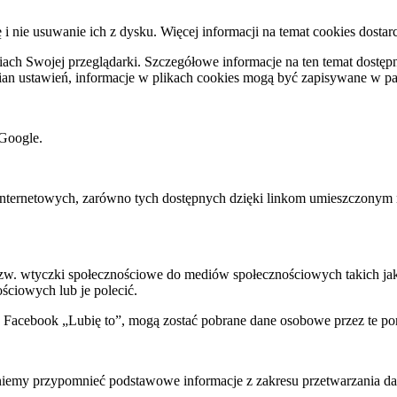
ę i nie usuwanie ich z dysku. Więcej informacji na temat cookies dostar
ch Swojej przeglądarki. Szczegółowe informacje na ten temat dostępne
mian ustawień, informacje w plikach cookies mogą być zapisywane w p
Google.
rnetowych, zarówno tych dostępnych dzięki linkom umieszczonym na na
 tzw. wtyczki społecznościowe do mediów społecznościowych takich j
ściowych lub je polecić.
k Facebook „Lubię to”, mogą zostać pobrane dane osobowe przez te po
my przypomnieć podstawowe informacje z zakresu przetwarzania dany