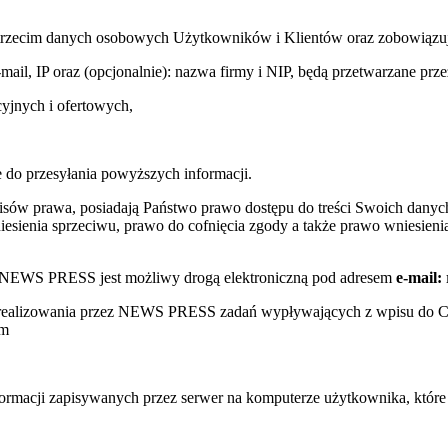
trzecim danych osobowych Użytkowników i Klientów oraz zobowiązuje s
e-mail, IP oraz (opcjonalnie): nazwa firmy i NIP, będą przetwarzane
yjnych i ofertowych,
 do przesyłania powyższych informacji.
sów prawa, posiadają Państwo prawo dostępu do treści Swoich danych
sienia sprzeciwu, prawo do cofnięcia zgody a także prawo wniesienia
w NEWS PRESS jest możliwy drogą elektroniczną pod adresem
e-mail:
s realizowania przez NEWS PRESS zadań wypływających z wpisu do 
ym
nformacji zapisywanych przez serwer na komputerze użytkownika, któr