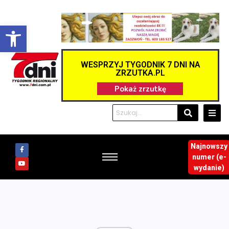
Otwórz pasek narzędzi
WESPRZYJ TYGODNIK 7 DNI NA
ZRZUTKA.PL
Najnowszy
numer (e-
wydanie)