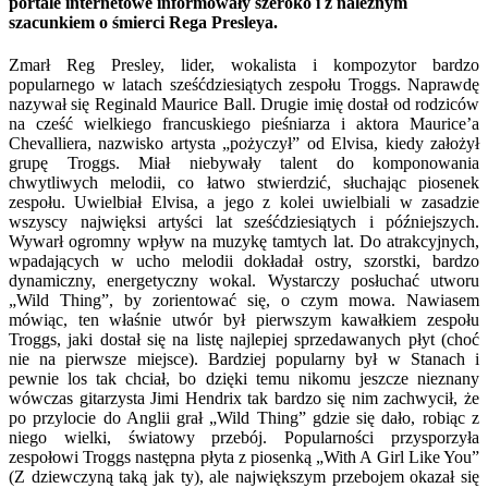
portale internetowe informowały szeroko i z należnym
szacunkiem o śmierci Rega Presleya.
Zmarł Reg Presley, lider, wokalista i kompozytor bardzo
popularnego w latach sześćdziesiątych zespołu Troggs. Naprawdę
nazywał się Reginald Maurice Ball. Drugie imię dostał od rodziców
na cześć wielkiego francuskiego pieśniarza i aktora Maurice’a
Chevalliera, nazwisko artysta „pożyczył” od Elvisa, kiedy założył
grupę Troggs. Miał niebywały talent do komponowania
chwytliwych melodii, co łatwo stwierdzić, słuchając piosenek
zespołu. Uwielbiał Elvisa, a jego z kolei uwielbiali w zasadzie
wszyscy najwięksi artyści lat sześćdziesiątych i późniejszych.
Wywarł ogromny wpływ na muzykę tamtych lat. Do atrakcyjnych,
wpadających w ucho melodii dokładał ostry, szorstki, bardzo
dynamiczny, energetyczny wokal. Wystarczy posłuchać utworu
„Wild Thing”, by zorientować się, o czym mowa. Nawiasem
mówiąc, ten właśnie utwór był pierwszym kawałkiem zespołu
Troggs, jaki dostał się na listę najlepiej sprzedawanych płyt (choć
nie na pierwsze miejsce). Bardziej popularny był w Stanach i
pewnie los tak chciał, bo dzięki temu nikomu jeszcze nieznany
wówczas gitarzysta Jimi Hendrix tak bardzo się nim zachwycił, że
po przylocie do Anglii grał „Wild Thing” gdzie się dało, robiąc z
niego wielki, światowy przebój. Popularności przysporzyła
zespołowi Troggs następna płyta z piosenką „With A Girl Like You”
(Z dziewczyną taką jak ty), ale największym przebojem okazał się