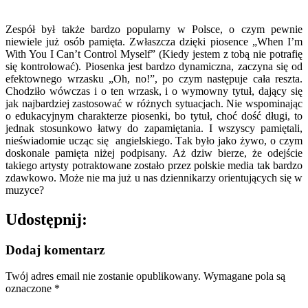
Zespół był także bardzo popularny w Polsce, o czym pewnie
niewiele już osób pamięta. Zwłaszcza dzięki piosence „When I’m
With You I Can’t Control Myself” (Kiedy jestem z tobą nie potrafię
się kontrolować). Piosenka jest bardzo dynamiczna, zaczyna się od
efektownego wrzasku „Oh, no!”, po czym następuje cała reszta.
Chodziło wówczas i o ten wrzask, i o wymowny tytuł, dający się
jak najbardziej zastosować w różnych sytuacjach. Nie wspominając
o edukacyjnym charakterze piosenki, bo tytuł, choć dość długi, to
jednak stosunkowo łatwy do zapamiętania. I wszyscy pamiętali,
nieświadomie ucząc się angielskiego. Tak było jako żywo, o czym
doskonale pamięta niżej podpisany. Aż dziw bierze, że odejście
takiego artysty potraktowane zostało przez polskie media tak bardzo
zdawkowo. Może nie ma już u nas dziennikarzy orientujących się w
muzyce?
Udostępnij:
Dodaj komentarz
Twój adres email nie zostanie opublikowany.
Wymagane pola są
oznaczone
*