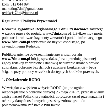
kom. 512 044 894
marketing7dni@gmail.com
redakcja7dni@interia.pl
Regulamin i Polityka Prywatności
Redakcja
Tygodnika Regionalnego 7 dni Częstochowa
zastrzega
wszelkie prawa do portalu
www.7dni.com.pl
. Użytkownicy mogą
pobierać i drukować fragmenty zawartości portalu informacyjnego
www.7dni.com.pl
wyłącznie do użytku osobistego, po
zawiadomieniu Redakcji.
Publikowanie, rozpowszechnianie zawartości portalu
www.7dni.com.pl
lub jej sprzedaż są bez uprzedniej pisemnej
zgody redakcji zabronione i stanowią naruszenie ustaw o prawie
autorskim, ochronie baz danych i uczciwej konkurencji – będą
ścigane przy pomocy wszelkich dostępnych środków prawnych.
1. Oświadczenie RODO
W związku z wejściem w życie RODO (unijne ogólne
rozporządzenie o ochronie danych) 25 maja 2018 r., przedstawiamy
zapisy naszej Polityki prywatności, dotyczące zasad przetwarzania i
ochrony danych osobowych i jesteśmy zobowiązani do
poinformowania Państwa o tym fakcie.