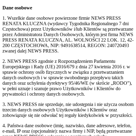
Dane osobowe
1. Wszelkie dane osobowe powierzone firmie NEWS PRESS
RENATA KLUCZNA (wydawcy Tygodnika Regionalnego 7 dni
Częstochowa) przez Użytkowników i/lub Klientów są przetwarzane
przez Administratora Danych Osobowych, którym jest firma NEWS
PRESS RENATA KLUCZNA, AL. WOLNOŚCI 22 LOK. 12, 42-
200 CZĘSTOCHOWA, NIP: 9491638514, REGON: 240720493
zwanej dalej NEWS PRESS.
2. NEWS PRESS zgodnie z Rozporządzeniem Parlamentu
Europejskiego i Rady (UE) 2016/679 z dnia 27 kwietnia 2016 r. w
sprawie ochrony osób fizycznych w związku z przetwarzaniem
danych osobowych i w sprawie swobodnego przepływu takich
danych oraz uchylenia dyrektywy 95/46/WE (w skrócie „RODO”),
w pełni uznaje i szanuje prawo Użytkowników i Klientów do
prywatności i ochrony danych osobowych.
3. NEWS PRESS nie sprzedaje, nie udostępnia i nie użycza osobom
trzecim danych osobowych Użytkowników i Klientów oraz
zobowiązuje się nie odwołać tej reguły kiedykolwiek w przyszłości.
4. Państwa dane osobowe (imię, nazwisko, dane adresowe, telefon,
e-mail, IP oraz (opcjonalnie): nazwa firmy i NIP, będą przetwarzane