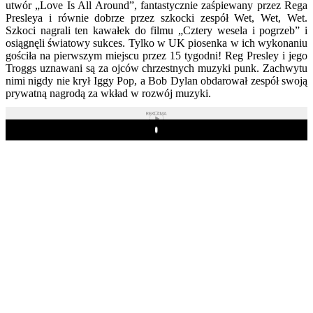
utwór „Love Is All Around”, fantastycznie zaśpiewany przez Rega
Presleya i równie dobrze przez szkocki zespół Wet, Wet, Wet.
Szkoci nagrali ten kawałek do filmu „Cztery wesela i pogrzeb” i
osiągnęli światowy sukces. Tylko w UK piosenka w ich wykonaniu
gościła na pierwszym miejscu przez 15 tygodni! Reg Presley i jego
Troggs uznawani są za ojców chrzestnych muzyki punk. Zachwytu
nimi nigdy nie krył Iggy Pop, a Bob Dylan obdarował zespół swoją
prywatną nagrodą za wkład w rozwój muzyki.
REKLAMA
Play