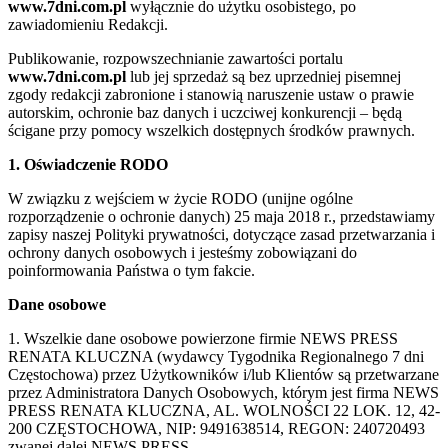
www.7dni.com.pl
wyłącznie do użytku osobistego, po
zawiadomieniu Redakcji.
Publikowanie, rozpowszechnianie zawartości portalu
www.7dni.com.pl
lub jej sprzedaż są bez uprzedniej pisemnej
zgody redakcji zabronione i stanowią naruszenie ustaw o prawie
autorskim, ochronie baz danych i uczciwej konkurencji – będą
ścigane przy pomocy wszelkich dostępnych środków prawnych.
1. Oświadczenie RODO
W związku z wejściem w życie RODO (unijne ogólne
rozporządzenie o ochronie danych) 25 maja 2018 r., przedstawiamy
zapisy naszej Polityki prywatności, dotyczące zasad przetwarzania i
ochrony danych osobowych i jesteśmy zobowiązani do
poinformowania Państwa o tym fakcie.
Dane osobowe
1. Wszelkie dane osobowe powierzone firmie NEWS PRESS
RENATA KLUCZNA (wydawcy Tygodnika Regionalnego 7 dni
Częstochowa) przez Użytkowników i/lub Klientów są przetwarzane
przez Administratora Danych Osobowych, którym jest firma NEWS
PRESS RENATA KLUCZNA, AL. WOLNOŚCI 22 LOK. 12, 42-
200 CZĘSTOCHOWA, NIP: 9491638514, REGON: 240720493
zwanej dalej NEWS PRESS.