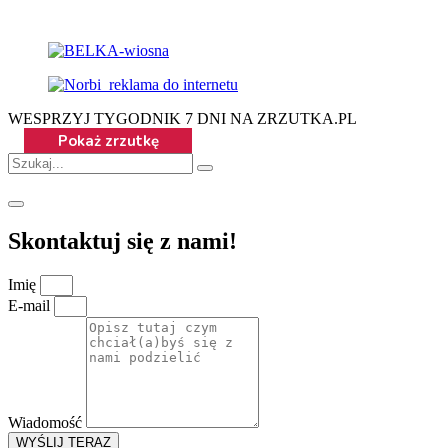
WESPRZYJ TYGODNIK 7 DNI NA ZRZUTKA.PL
Skontaktuj się z nami!
Imię
E-mail
Wiadomość
WYŚLIJ TERAZ