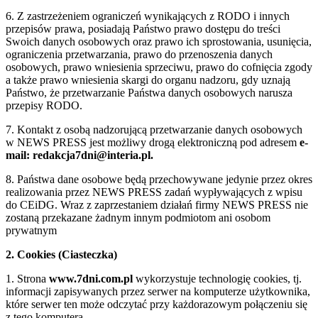
6. Z zastrzeżeniem ograniczeń wynikających z RODO i innych
przepisów prawa, posiadają Państwo prawo dostępu do treści
Swoich danych osobowych oraz prawo ich sprostowania, usunięcia,
ograniczenia przetwarzania, prawo do przenoszenia danych
osobowych, prawo wniesienia sprzeciwu, prawo do cofnięcia zgody
a także prawo wniesienia skargi do organu nadzoru, gdy uznają
Państwo, że przetwarzanie Państwa danych osobowych narusza
przepisy RODO.
7. Kontakt z osobą nadzorującą przetwarzanie danych osobowych
w NEWS PRESS jest możliwy drogą elektroniczną pod adresem
e-
mail: redakcja7dni@interia.pl.
8. Państwa dane osobowe będą przechowywane jedynie przez okres
realizowania przez NEWS PRESS zadań wypływających z wpisu
do CEiDG. Wraz z zaprzestaniem działań firmy NEWS PRESS nie
zostaną przekazane żadnym innym podmiotom ani osobom
prywatnym
2. Cookies (Ciasteczka)
1. Strona
www.7dni.com.pl
wykorzystuje technologię cookies, tj.
informacji zapisywanych przez serwer na komputerze użytkownika,
które serwer ten może odczytać przy każdorazowym połączeniu się
z tego komputera.