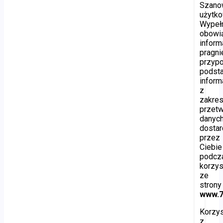
Szano
użytko
Wypełn
obowi
inform
pragn
przyp
podst
inform
z
zakre
przetw
danyc
dosta
przez
Ciebie
podcz
korzys
ze
strony
www.7
Korzys
z