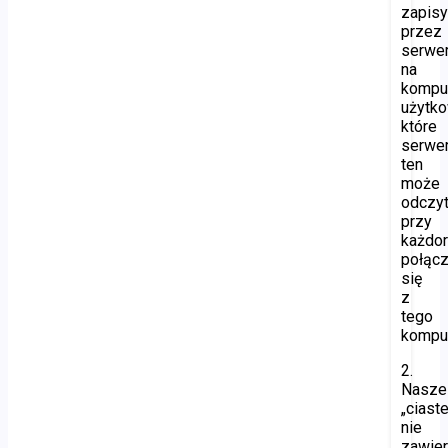
zapis
przez
serwe
na
kompu
użytko
które
serwe
ten
może
odczy
przy
każdo
połącz
się
z
tego
komput
2.
Nasze
„ciast
nie
zawier