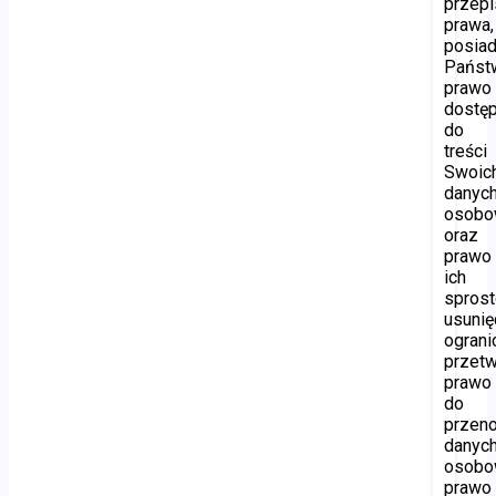
przep
prawa,
posiad
Państ
prawo
dostę
do
treści
Swoic
danyc
osobo
oraz
prawo
ich
sprost
usunię
ograni
przetw
prawo
do
przen
danyc
osobo
prawo