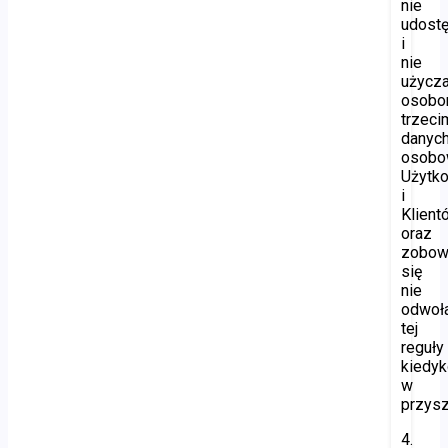
nie
udostę
i
nie
użycz
osob
trzeci
danyc
osobo
Użytk
i
Klient
oraz
zobow
się
nie
odwoł
tej
reguły
kiedyk
w
przysz
4.