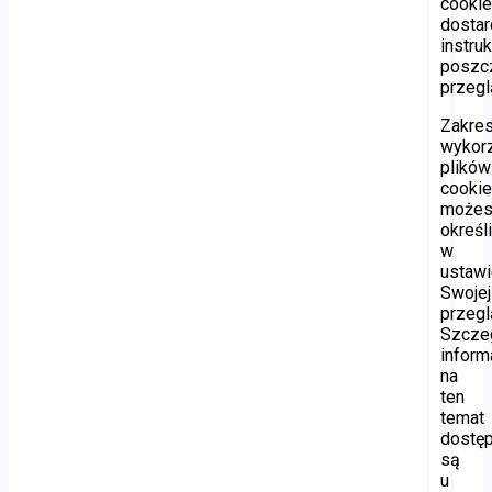
cooki
dostar
instru
poszc
przegl
Zakre
wykor
plików
cooki
może
określ
w
ustawi
Swojej
przegl
Szcze
inform
na
ten
temat
dostę
są
u