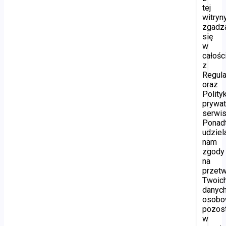
tej
witryny
zgadz
się
w
całośc
z
Regul
oraz
Polity
prywat
serwis
Ponad
udziel
nam
zgody
na
przetw
Twoic
danyc
osobo
pozos
w