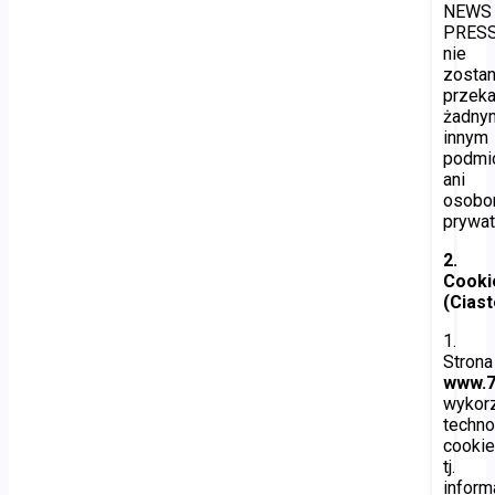
NEWS
PRES
nie
zosta
przek
żadny
innym
podmi
ani
osob
prywa
2.
Cooki
(Cias
1.
Strona
www.7
wykorz
techno
cookie
tj.
inform