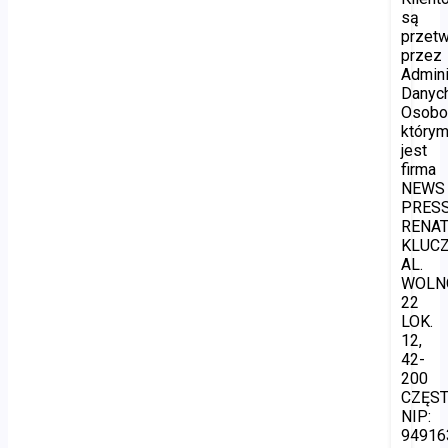
są
przet
przez
Admini
Danyc
Osobo
który
jest
firma
NEWS
PRES
RENA
KLUCZ
AL.
WOLN
22
LOK.
12,
42-
200
CZĘS
NIP:
94916