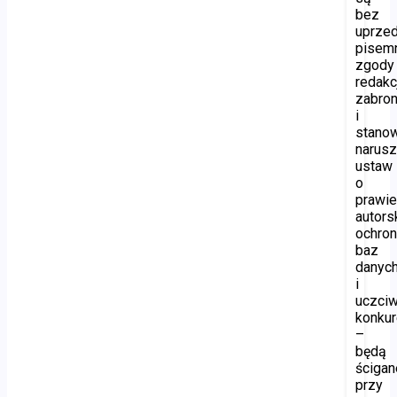
bez
uprzed
pisem
zgody
redakc
zabro
i
stano
narusz
ustaw
o
prawi
autors
ochron
baz
danyc
i
uczciw
konkur
–
będą
ścigan
przy