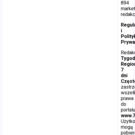
894
marke
redakc
Regul
i
Polity
Prywa
Redak
Tygod
Regio
7
dni
Częs
zastr
wszel
prawa
do
portal
www.7
Użytk
mogą
pobier