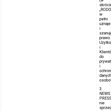
(w
skróci
„RODO”
w
pełni
uznaje
i
szanuj
prawo
Użytk
i
Klient
do
prywat
i
ochro
danyc
osobo
3.
NEWS
PRES
nie
sprzed