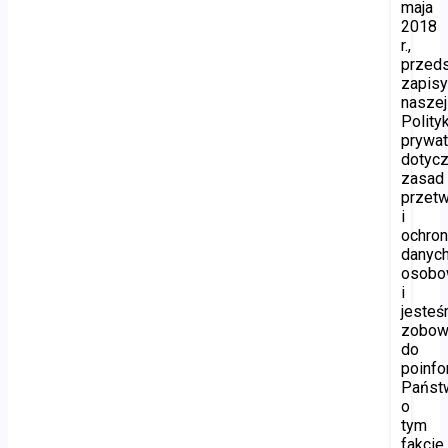
maja
2018
r.,
przed
zapis
naszej
Polityk
prywat
dotyc
zasad
przetw
i
ochro
danyc
osobo
i
jeste
zobow
do
poinf
Państ
o
tym
fakcie.