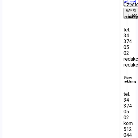
więcej
Częst
WYŚL
TERA
Redakcj
tel.
34
374
05
02
redakc
redakc
Biuro
reklamy
tel.
34
374
05
02
kom.
512
044