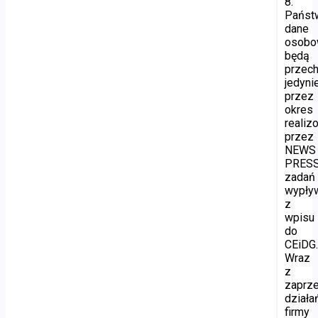
8.
Państ
dane
osob
będą
przec
jedyni
przez
okres
realiz
przez
NEWS
PRES
zadań
wypły
z
wpisu
do
CEiDG
Wraz
z
zaprz
działa
firmy