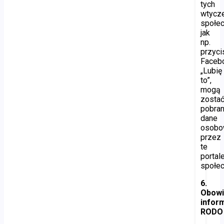
tych
wtycz
społe
jak
np.
przyci
Faceb
„Lubię
to”,
mogą
zosta
pobra
dane
osob
przez
te
portal
społe
6.
Obow
infor
RODO