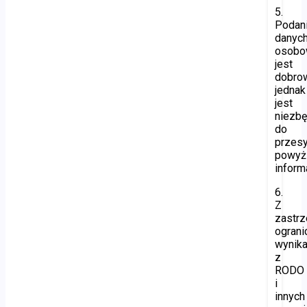
5.
Podan
danyc
osobo
jest
dobro
jednak
jest
niezb
do
przesy
powyż
informa
6.
Z
zastr
ogran
wynika
z
RODO
i
innych