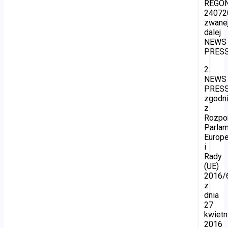
REGON
24072
zwane
dalej
NEWS
PRESS
2.
NEWS
PRES
zgodn
z
Rozpo
Parla
Europe
i
Rady
(UE)
2016/
z
dnia
27
kwietn
2016