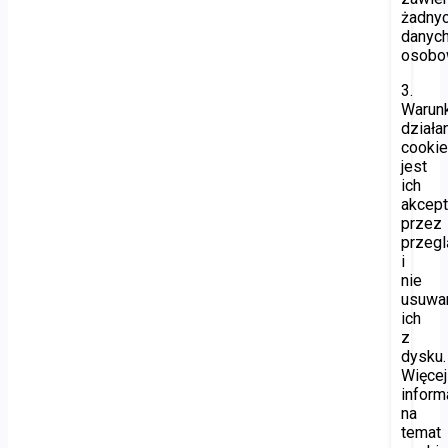
żadny
danyc
osobo
3.
Warun
działa
cooki
jest
ich
akcept
przez
przegl
i
nie
usuwa
ich
z
dysku.
Więcej
inform
na
temat