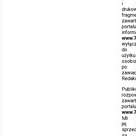
i
druko
fragm
zawart
portal
inform
www.7
wyłąc
do
użytku
osobis
po
zawia
Redakc
Publik
rozpo
zawart
portal
www.7
lub
jej
sprze
są