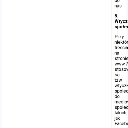
do
nas.
5.
Wtycz
społe
Przy
niektó
treści
na
stroni
www.7
stoso
są
tzw.
wtyczk
społe
do
medió
społe
takich
jak
Faceb