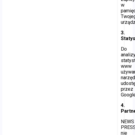
w
pamięc
Twoje
urządz
3.
Statys
Do
analiz
statys
www
używa
narzęd
udost
przez
Google
4.
Partn
NEWS
PRES
nie