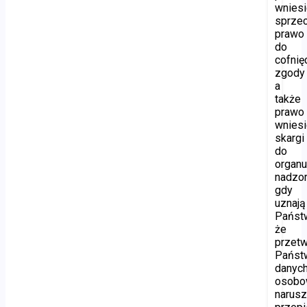
wniesi
sprzec
prawo
do
cofnię
zgody
a
także
prawo
wniesi
skargi
do
organ
nadzor
gdy
uznają
Państ
że
przetw
Państ
danyc
osobo
narus