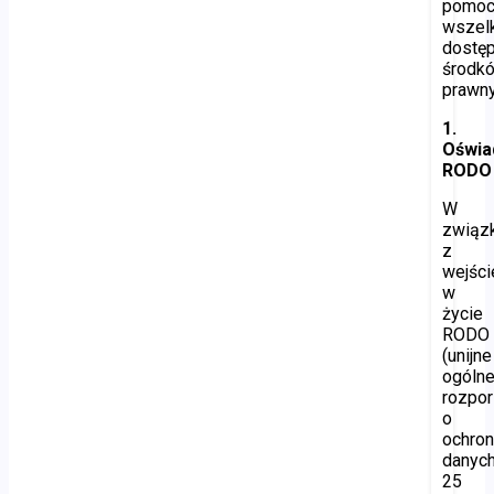
pomoc
wszel
dostę
środk
prawny
1.
Oświa
RODO
W
związ
z
wejśc
w
życie
RODO
(unijne
ogóln
rozpo
o
ochron
danych
25