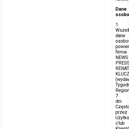
Dane
osob
1.
Wszel
dane
osob
powie
firmie
NEWS
PRES
RENA
KLUC
(wyda
Tygod
Regio
7
dni
Częst
przez
Użytk
i/lub
Klient