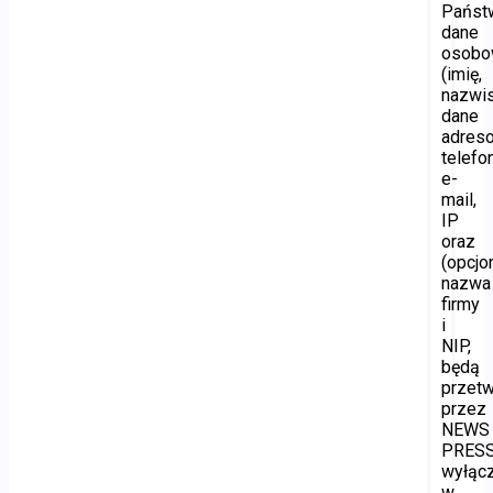
Państ
dane
osob
(imię,
nazwis
dane
adres
telefon
e-
mail,
IP
oraz
(opcjon
nazwa
firmy
i
NIP,
będą
przet
przez
NEWS
PRES
wyłąc
w