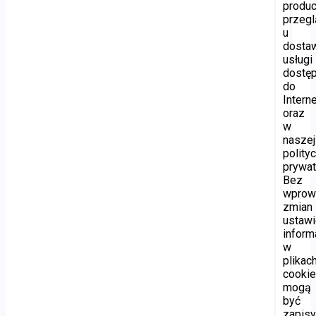
produ
przegl
u
dosta
usługi
dostę
do
Interne
oraz
w
naszej
polity
prywat
Bez
wprow
zmian
ustawi
inform
w
plikac
cooki
mogą
być
zapis