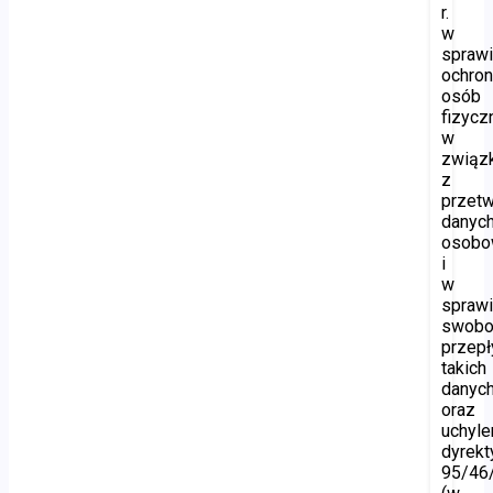
r.
w
spraw
ochro
osób
fizycz
w
związ
z
przet
danyc
osobo
i
w
spraw
swobo
przep
takich
danyc
oraz
uchyle
dyrek
95/46