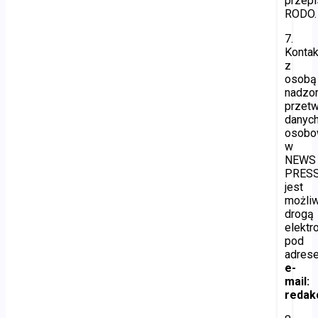
przepi
RODO.
7.
Kontak
z
osobą
nadzor
przetw
danyc
osobo
w
NEWS
PRES
jest
możli
drogą
elektr
pod
adres
e-
mail:
redakc