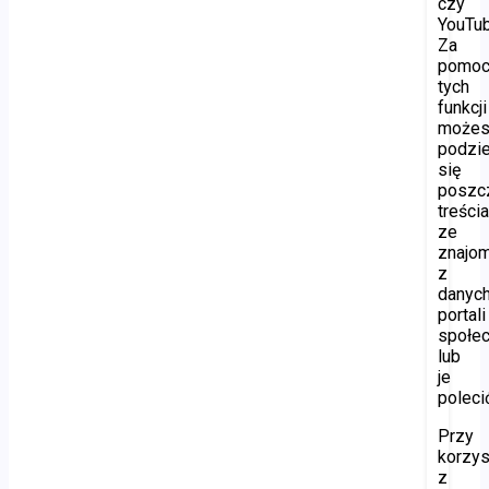
czy
YouTub
Za
pomo
tych
funkcji
może
podzie
się
poszc
treści
ze
znajo
z
danyc
portali
społe
lub
je
poleci
Przy
korzys
z