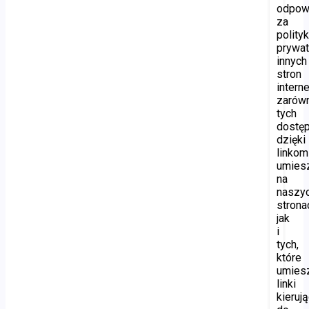
odpow
za
polity
prywat
innych
stron
intern
zarów
tych
dostę
dzięki
linkom
umies
na
naszy
strona
jak
i
tych,
które
umies
linki
kieruj