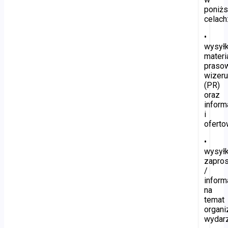
poniż
celach
•
wysyłk
materi
praso
wizer
(PR)
oraz
inform
i
oferto
•
wysyłk
zapro
/
inform
na
temat
organ
wydar