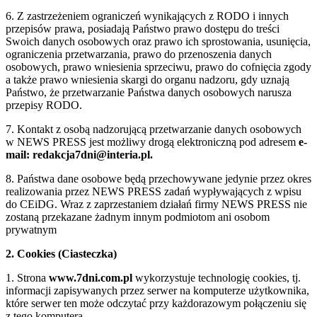
6. Z zastrzeżeniem ograniczeń wynikających z RODO i innych
przepisów prawa, posiadają Państwo prawo dostępu do treści
Swoich danych osobowych oraz prawo ich sprostowania, usunięcia,
ograniczenia przetwarzania, prawo do przenoszenia danych
osobowych, prawo wniesienia sprzeciwu, prawo do cofnięcia zgody
a także prawo wniesienia skargi do organu nadzoru, gdy uznają
Państwo, że przetwarzanie Państwa danych osobowych narusza
przepisy RODO.
7. Kontakt z osobą nadzorującą przetwarzanie danych osobowych
w NEWS PRESS jest możliwy drogą elektroniczną pod adresem
e-
mail: redakcja7dni@interia.pl.
8. Państwa dane osobowe będą przechowywane jedynie przez okres
realizowania przez NEWS PRESS zadań wypływających z wpisu
do CEiDG. Wraz z zaprzestaniem działań firmy NEWS PRESS nie
zostaną przekazane żadnym innym podmiotom ani osobom
prywatnym
2. Cookies (Ciasteczka)
1. Strona
www.7dni.com.pl
wykorzystuje technologię cookies, tj.
informacji zapisywanych przez serwer na komputerze użytkownika,
które serwer ten może odczytać przy każdorazowym połączeniu się
z tego komputera.