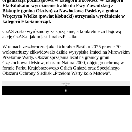
organizacja pozarządowa w kategorii EkoNGO. W kategorii
EkoEdukator wyróżnienie trafiło do Ewy Zawadzkiej z
Biskupic (gmina Olsztyn) za Nawłociową Pasiekę, a gmina
Wręczyca Wielka (powiat kłobucki) otrzymała wyróżnienie w
kategorii EkoSamorząd.
CzAS został wyróżniony za sprzątanie, a konkretnie za flagową
akcję CzAS-u jakim jest JurabezPlastiku.
W ramach zeszłorocznej akcji #JurabezPlastiku 2025 prawie 70
wolontariuszy zlikwidowało dzikie wysypiska śmieci na Mirowskim
Przełomie Warty. Obszar sprzątania leżał na granicy gmin
Częstochowa i Mstów, obszaru Natura 2000, objętego ochroną w
formie Parku Krajobrazowego Orlich Gniazd oraz Specjalnego
Obszaru Ochrony Siedlisk „Przełom Warty koło Mstowa”.
REKLAMA
Play