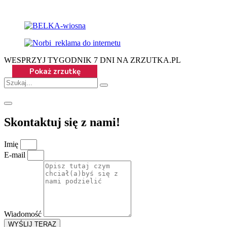
WESPRZYJ TYGODNIK 7 DNI NA ZRZUTKA.PL
Skontaktuj się z nami!
Imię
E-mail
Wiadomość
WYŚLIJ TERAZ