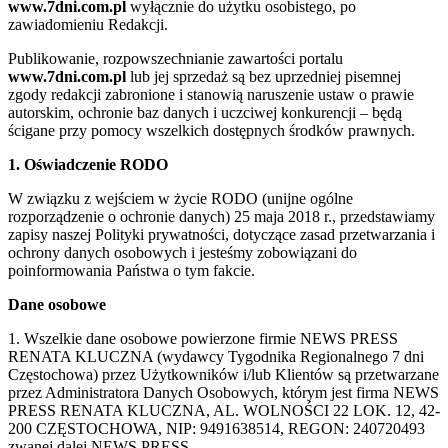
www.7dni.com.pl
wyłącznie do użytku osobistego, po
zawiadomieniu Redakcji.
Publikowanie, rozpowszechnianie zawartości portalu
www.7dni.com.pl
lub jej sprzedaż są bez uprzedniej pisemnej
zgody redakcji zabronione i stanowią naruszenie ustaw o prawie
autorskim, ochronie baz danych i uczciwej konkurencji – będą
ścigane przy pomocy wszelkich dostępnych środków prawnych.
1. Oświadczenie RODO
W związku z wejściem w życie RODO (unijne ogólne
rozporządzenie o ochronie danych) 25 maja 2018 r., przedstawiamy
zapisy naszej Polityki prywatności, dotyczące zasad przetwarzania i
ochrony danych osobowych i jesteśmy zobowiązani do
poinformowania Państwa o tym fakcie.
Dane osobowe
1. Wszelkie dane osobowe powierzone firmie NEWS PRESS
RENATA KLUCZNA (wydawcy Tygodnika Regionalnego 7 dni
Częstochowa) przez Użytkowników i/lub Klientów są przetwarzane
przez Administratora Danych Osobowych, którym jest firma NEWS
PRESS RENATA KLUCZNA, AL. WOLNOŚCI 22 LOK. 12, 42-
200 CZĘSTOCHOWA, NIP: 9491638514, REGON: 240720493
zwanej dalej NEWS PRESS.