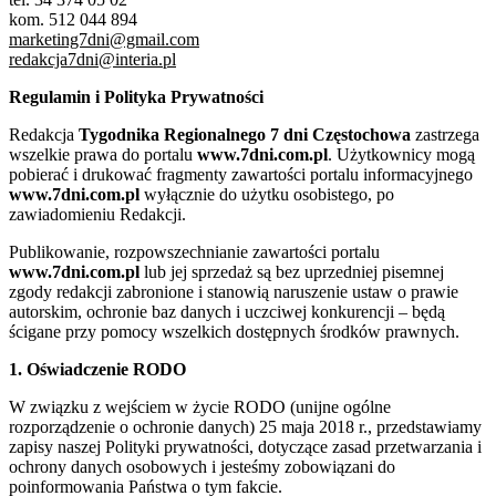
kom. 512 044 894
marketing7dni@gmail.com
redakcja7dni@interia.pl
Regulamin i Polityka Prywatności
Redakcja
Tygodnika Regionalnego 7 dni Częstochowa
zastrzega
wszelkie prawa do portalu
www.7dni.com.pl
. Użytkownicy mogą
pobierać i drukować fragmenty zawartości portalu informacyjnego
www.7dni.com.pl
wyłącznie do użytku osobistego, po
zawiadomieniu Redakcji.
Publikowanie, rozpowszechnianie zawartości portalu
www.7dni.com.pl
lub jej sprzedaż są bez uprzedniej pisemnej
zgody redakcji zabronione i stanowią naruszenie ustaw o prawie
autorskim, ochronie baz danych i uczciwej konkurencji – będą
ścigane przy pomocy wszelkich dostępnych środków prawnych.
1. Oświadczenie RODO
W związku z wejściem w życie RODO (unijne ogólne
rozporządzenie o ochronie danych) 25 maja 2018 r., przedstawiamy
zapisy naszej Polityki prywatności, dotyczące zasad przetwarzania i
ochrony danych osobowych i jesteśmy zobowiązani do
poinformowania Państwa o tym fakcie.