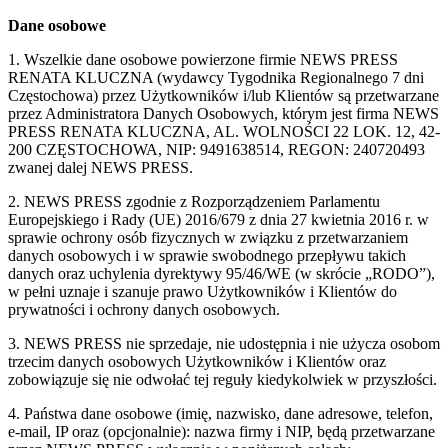
Dane osobowe
1. Wszelkie dane osobowe powierzone firmie NEWS PRESS
RENATA KLUCZNA (wydawcy Tygodnika Regionalnego 7 dni
Częstochowa) przez Użytkowników i/lub Klientów są przetwarzane
przez Administratora Danych Osobowych, którym jest firma NEWS
PRESS RENATA KLUCZNA, AL. WOLNOŚCI 22 LOK. 12, 42-
200 CZĘSTOCHOWA, NIP: 9491638514, REGON: 240720493
zwanej dalej NEWS PRESS.
2. NEWS PRESS zgodnie z Rozporządzeniem Parlamentu
Europejskiego i Rady (UE) 2016/679 z dnia 27 kwietnia 2016 r. w
sprawie ochrony osób fizycznych w związku z przetwarzaniem
danych osobowych i w sprawie swobodnego przepływu takich
danych oraz uchylenia dyrektywy 95/46/WE (w skrócie „RODO”),
w pełni uznaje i szanuje prawo Użytkowników i Klientów do
prywatności i ochrony danych osobowych.
3. NEWS PRESS nie sprzedaje, nie udostępnia i nie użycza osobom
trzecim danych osobowych Użytkowników i Klientów oraz
zobowiązuje się nie odwołać tej reguły kiedykolwiek w przyszłości.
4. Państwa dane osobowe (imię, nazwisko, dane adresowe, telefon,
e-mail, IP oraz (opcjonalnie): nazwa firmy i NIP, będą przetwarzane