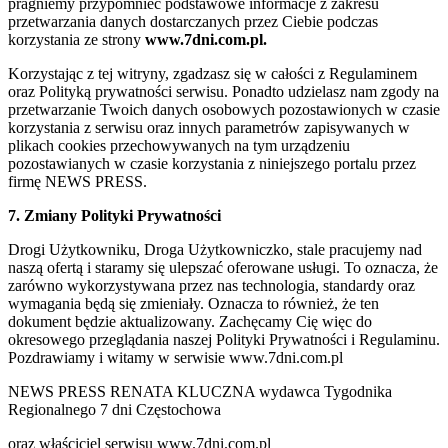
pragniemy przypomnieć podstawowe informacje z zakresu
przetwarzania danych dostarczanych przez Ciebie podczas
korzystania ze strony
www.7dni.com.pl.
Korzystając z tej witryny, zgadzasz się w całości z Regulaminem
oraz Polityką prywatności serwisu. Ponadto udzielasz nam zgody na
przetwarzanie Twoich danych osobowych pozostawionych w czasie
korzystania z serwisu oraz innych parametrów zapisywanych w
plikach cookies przechowywanych na tym urządzeniu
pozostawianych w czasie korzystania z niniejszego portalu przez
firmę NEWS PRESS.
7. Zmiany Polityki Prywatności
Drogi Użytkowniku, Droga Użytkowniczko, stale pracujemy nad
naszą ofertą i staramy się ulepszać oferowane usługi. To oznacza, że
zarówno wykorzystywana przez nas technologia, standardy oraz
wymagania będą się zmieniały. Oznacza to również, że ten
dokument będzie aktualizowany. Zachęcamy Cię więc do
okresowego przeglądania naszej Polityki Prywatności i Regulaminu.
Pozdrawiamy i witamy w serwisie www.7dni.com.pl
NEWS PRESS RENATA KLUCZNA wydawca Tygodnika
Regionalnego 7 dni Częstochowa
oraz właściciel serwisu www.7dni.com.pl