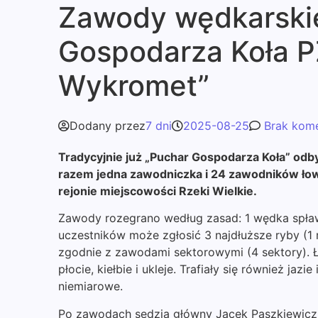
Zawody wędkarskie
Gospodarza Koła 
Wykromet”
Dodany przez
7 dni
2025-08-25
Brak kome
Tradycyjnie już „Puchar Gospodarza Koła” odby
razem jedna zawodniczka i 24 zawodników łow
rejonie miejscowości Rzeki Wielkie.
Zawody rozegrano według zasad: 1 wędka spła
uczestników może zgłosić 3 najdłuższe ryby (1 
zgodnie z zawodami sektorowymi (4 sektory).
płocie, kiełbie i ukleje. Trafiały się również jazie 
niemiarowe.
Po zawodach sędzia główny Jacek Paszkiewicz 