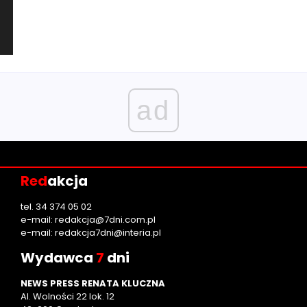
ad
Red
akcja
tel. 34 374 05 02
e-mail:
redakcja@7dni.com.pl
e-mail:
redakcja7dni@interia.pl
Wyd
awca
7
dni
NEWS PRESS RENATA KLUCZNA
Al. Wolności 22 lok. 12