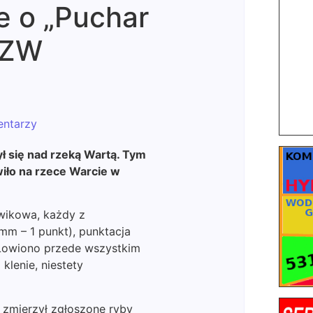
 o „Puchar
PZW
ntarzy
ł się nad rzeką Wartą. Tym
iło na rzece Warcie w
wikowa, każdy z
mm – 1 punkt), punktacja
 Łowiono przede wszystkim
i klenie, niestety
zmierzył zgłoszone ryby