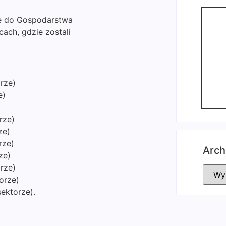
się do Gospodarstwa
ach, gdzie zostali
orze)
e)
rze)
ze)
rze)
Arch
ze)
rze)
orze)
ektorze).