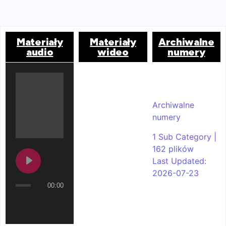
Materiały
Materiały
Archiwalne
audio
wideo
numery
Archiwalne
numery
1 Sub Category
|
162 plików
Last Updated:
2026-07-23
00:00