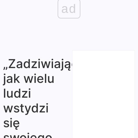
ad
„Zadziwiające,
jak wielu
ludzi
wstydzi
się
swojego