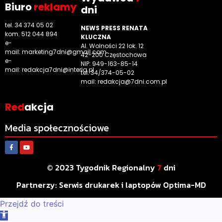
Biuro
reklamy
dni
tel. 34 374 05 02
NEWS PRESS RENATA
kom. 512 044 894
KLUCZNA
e-
Al. Wolności 22 lok. 12
mail:
marketing7dni@gmail.com
42-200 Częstochowa
e-
NIP: 949-163-85-14
mail:
redakcja7dni@interia.pl
tel. 34/374-05-02
mail: redakcja@7dni.com.pl
Red
akcja
Media społecznościowe
© 2023 Tygodnik Regionalny
7
dni
Partnerzy:
Serwis drukarek i laptopów Optima-MD
Przejdź do treści
Otwórz pasek narzędzi