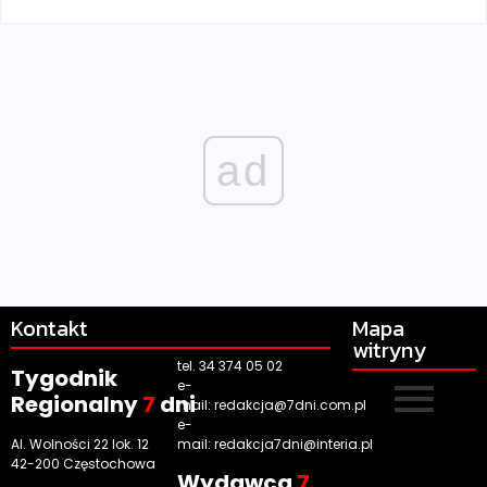
ad
Kontakt
Mapa
witryny
tel. 34 374 05 02
Tygodnik
e-
Regionalny
7
dni
mail:
redakcja@7dni.com.pl
e-
Al. Wolności 22 lok. 12
mail:
redakcja7dni@interia.pl
42-200 Częstochowa
Wyd
awca
7